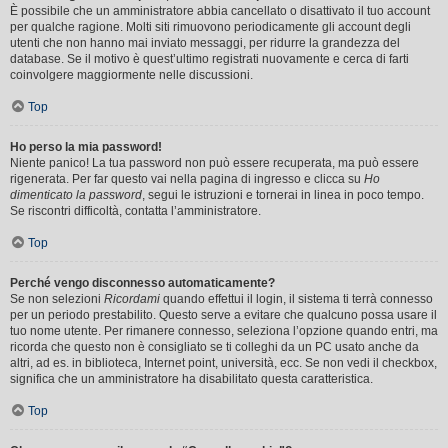
È possibile che un amministratore abbia cancellato o disattivato il tuo account
per qualche ragione. Molti siti rimuovono periodicamente gli account degli
utenti che non hanno mai inviato messaggi, per ridurre la grandezza del
database. Se il motivo è quest’ultimo registrati nuovamente e cerca di farti
coinvolgere maggiormente nelle discussioni.
Top
Ho perso la mia password!
Niente panico! La tua password non può essere recuperata, ma può essere
rigenerata. Per far questo vai nella pagina di ingresso e clicca su
Ho
dimenticato la password
, segui le istruzioni e tornerai in linea in poco tempo.
Se riscontri difficoltà, contatta l’amministratore.
Top
Perché vengo disconnesso automaticamente?
Se non selezioni
Ricordami
quando effettui il login, il sistema ti terrà connesso
per un periodo prestabilito. Questo serve a evitare che qualcuno possa usare il
tuo nome utente. Per rimanere connesso, seleziona l’opzione quando entri, ma
ricorda che questo non è consigliato se ti colleghi da un PC usato anche da
altri, ad es. in biblioteca, Internet point, università, ecc. Se non vedi il checkbox,
significa che un amministratore ha disabilitato questa caratteristica.
Top