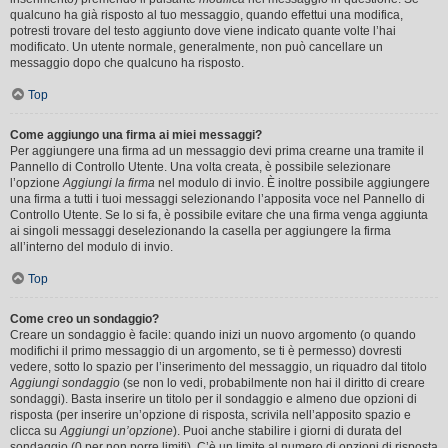
qualcuno ha già risposto al tuo messaggio, quando effettui una modifica,
potresti trovare del testo aggiunto dove viene indicato quante volte l’hai
modificato. Un utente normale, generalmente, non può cancellare un
messaggio dopo che qualcuno ha risposto.
Top
Come aggiungo una firma ai miei messaggi?
Per aggiungere una firma ad un messaggio devi prima crearne una tramite il
Pannello di Controllo Utente. Una volta creata, è possibile selezionare
l’opzione
Aggiungi la firma
nel modulo di invio. È inoltre possibile aggiungere
una firma a tutti i tuoi messaggi selezionando l’apposita voce nel Pannello di
Controllo Utente. Se lo si fa, è possibile evitare che una firma venga aggiunta
ai singoli messaggi deselezionando la casella per aggiungere la firma
all’interno del modulo di invio.
Top
Come creo un sondaggio?
Creare un sondaggio è facile: quando inizi un nuovo argomento (o quando
modifichi il primo messaggio di un argomento, se ti è permesso) dovresti
vedere, sotto lo spazio per l’inserimento del messaggio, un riquadro dal titolo
Aggiungi sondaggio
(se non lo vedi, probabilmente non hai il diritto di creare
sondaggi). Basta inserire un titolo per il sondaggio e almeno due opzioni di
risposta (per inserire un’opzione di risposta, scrivila nell’apposito spazio e
clicca su
Aggiungi un’opzione
). Puoi anche stabilire i giorni di durata del
sondaggio (0 per non porre limiti). C’è un limite al numero di opzioni di risposta