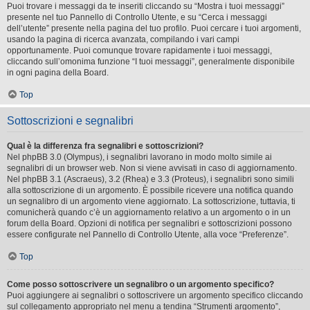
Puoi trovare i messaggi da te inseriti cliccando su “Mostra i tuoi messaggi”
presente nel tuo Pannello di Controllo Utente, e su “Cerca i messaggi
dell’utente” presente nella pagina del tuo profilo. Puoi cercare i tuoi argomenti,
usando la pagina di ricerca avanzata, compilando i vari campi
opportunamente. Puoi comunque trovare rapidamente i tuoi messaggi,
cliccando sull’omonima funzione “I tuoi messaggi”, generalmente disponibile
in ogni pagina della Board.
Top
Sottoscrizioni e segnalibri
Qual è la differenza fra segnalibri e sottoscrizioni?
Nel phpBB 3.0 (Olympus), i segnalibri lavorano in modo molto simile ai
segnalibri di un browser web. Non si viene avvisati in caso di aggiornamento.
Nel phpBB 3.1 (Ascraeus), 3.2 (Rhea) e 3.3 (Proteus), i segnalibri sono simili
alla sottoscrizione di un argomento. È possibile ricevere una notifica quando
un segnalibro di un argomento viene aggiornato. La sottoscrizione, tuttavia, ti
comunicherà quando c’è un aggiornamento relativo a un argomento o in un
forum della Board. Opzioni di notifica per segnalibri e sottoscrizioni possono
essere configurate nel Pannello di Controllo Utente, alla voce “Preferenze”.
Top
Come posso sottoscrivere un segnalibro o un argomento specifico?
Puoi aggiungere ai segnalibri o sottoscrivere un argomento specifico cliccando
sul collegamento appropriato nel menu a tendina “Strumenti argomento”,