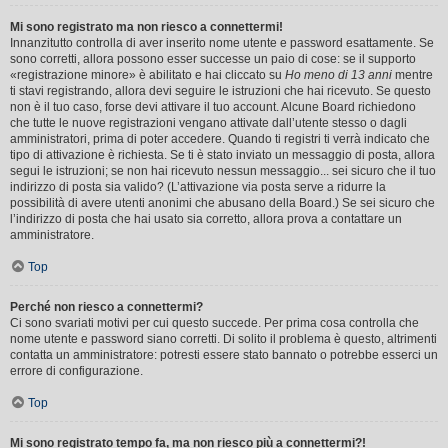
Mi sono registrato ma non riesco a connettermi!
Innanzitutto controlla di aver inserito nome utente e password esattamente. Se
sono corretti, allora possono esser successe un paio di cose: se il supporto
«registrazione minore» è abilitato e hai cliccato su
Ho meno di 13 anni
mentre
ti stavi registrando, allora devi seguire le istruzioni che hai ricevuto. Se questo
non è il tuo caso, forse devi attivare il tuo account. Alcune Board richiedono
che tutte le nuove registrazioni vengano attivate dall’utente stesso o dagli
amministratori, prima di poter accedere. Quando ti registri ti verrà indicato che
tipo di attivazione è richiesta. Se ti è stato inviato un messaggio di posta, allora
segui le istruzioni; se non hai ricevuto nessun messaggio... sei sicuro che il tuo
indirizzo di posta sia valido? (L’attivazione via posta serve a ridurre la
possibilità di avere utenti anonimi che abusano della Board.) Se sei sicuro che
l’indirizzo di posta che hai usato sia corretto, allora prova a contattare un
amministratore.
Top
Perché non riesco a connettermi?
Ci sono svariati motivi per cui questo succede. Per prima cosa controlla che
nome utente e password siano corretti. Di solito il problema è questo, altrimenti
contatta un amministratore: potresti essere stato bannato o potrebbe esserci un
errore di configurazione.
Top
Mi sono registrato tempo fa, ma non riesco più a connettermi?!