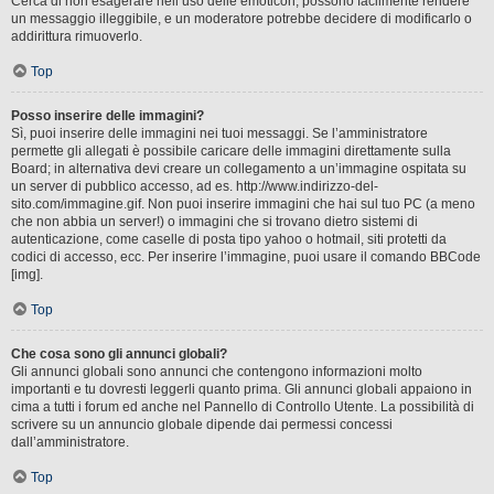
Cerca di non esagerare nell’uso delle emoticon, possono facilmente rendere
un messaggio illeggibile, e un moderatore potrebbe decidere di modificarlo o
addirittura rimuoverlo.
Top
Posso inserire delle immagini?
Sì, puoi inserire delle immagini nei tuoi messaggi. Se l’amministratore
permette gli allegati è possibile caricare delle immagini direttamente sulla
Board; in alternativa devi creare un collegamento a un’immagine ospitata su
un server di pubblico accesso, ad es. http://www.indirizzo-del-
sito.com/immagine.gif. Non puoi inserire immagini che hai sul tuo PC (a meno
che non abbia un server!) o immagini che si trovano dietro sistemi di
autenticazione, come caselle di posta tipo yahoo o hotmail, siti protetti da
codici di accesso, ecc. Per inserire l’immagine, puoi usare il comando BBCode
[img].
Top
Che cosa sono gli annunci globali?
Gli annunci globali sono annunci che contengono informazioni molto
importanti e tu dovresti leggerli quanto prima. Gli annunci globali appaiono in
cima a tutti i forum ed anche nel Pannello di Controllo Utente. La possibilità di
scrivere su un annuncio globale dipende dai permessi concessi
dall’amministratore.
Top