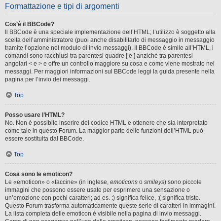
Formattazione e tipi di argomenti
Cos’è il BBCode?
Il BBCode è una speciale implementazione dell’HTML; l’utilizzo è soggetto alla
scelta dell’amministratore (puoi anche disabilitarlo di messaggio in messaggio
tramite l’opzione nel modulo di invio messaggi). Il BBCode è simile all’HTML, i
comandi sono racchiusi tra parentesi quadre [ e ] anziché tra parentesi
angolari < e > e offre un controllo maggiore su cosa e come viene mostrato nei
messaggi. Per maggiori informazioni sul BBCode leggi la guida presente nella
pagina per l’invio dei messaggi.
Top
Posso usare l’HTML?
No. Non è possibile inserire del codice HTML e ottenere che sia interpretato
come tale in questo Forum. La maggior parte delle funzioni dell’HTML può
essere sostituita dal BBCode.
Top
Cosa sono le emoticon?
Le «emoticon» o «faccine» (in inglese,
emoticons
o
smileys
) sono piccole
immagini che possono essere usate per esprimere una sensazione o
un’emozione con pochi caratteri; ad es. :) significa felice, :( significa triste.
Questo Forum trasforma automaticamente queste serie di caratteri in immagini.
La lista completa delle emoticon è visibile nella pagina di invio messaggi.