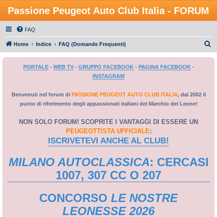
Passione Peugeot Auto Club Italia - FORUM
FAQ
C
Home
Indice
FAQ (Domande Frequenti)
e
PORTALE
-
WEB TV
-
GRUPPO FACEBOOK
-
PAGINA FACEBOOK
-
r
INSTAGRAM
c
a
Benvenuti nel forum di
PASSIONE PEUGEOT AUTO CLUB ITALIA
, dal 2002 il
punto di riferimento degli appassionati italiani del Marchio del Leone!
NON SOLO FORUM! SCOPRITE I VANTAGGI DI ESSERE UN
PEUGEOTTISTA UFFICIALE
:
ISCRIVETEVI ANCHE AL CLUB!
MILANO AUTOCLASSICA
: CERCASI
1007, 307 CC O 207
CONCORSO
LE NOSTRE
LEONESSE 2026