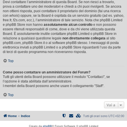
Devi contattare l’amministratore di questa Board. Se non riesci a trovarlo,
prova a contattare uno dei moderatori e chiedi a chi puoi rivolgerti. Se ancora
non ottieni risposta, puoi contattare il proprietario del dominio (fai una ricerca
con
whois
) oppure, se la Board è ospitata da un servizio gratuito (ad es. yahoo,
free.fr, f2s.com, ecc.), l’amministratore di tale servizio. Nota che phpBB Limited
e phpBB Store non hanno
assolutamente alcun controllo
e non possono
essere ritenuti responsabili di come, dove e da chi viene utilizzata questa
Board. È assolutamente inutile contattare phpBB Limited o phpBB Store in
relazione a qualsiasi questione legale
non direttamente collegata
al sito
phpBB.com, phpBB-Store.it o al software phpBB stesso. I messaggi di posta
elettronica inviati a phpBB Limited o a phpBB Store riguardanti l’uso da parte
di terzi di questo programma non riceveranno risposta.
Top
Come posso contattare un amministratore del Forum?
Tutti gli utenti della Board possono utilizzare il modulo "Contattaci", se
l’opzione è stata abilitata dall’amministratore.
I membri della Board possono anche usare il collegamento "Staff".
Top
Vai a
Home
Indice
Tutti gli orari sono
UTC+02:00
Creato da
phpBB
® Forum Software © phpBB Limited