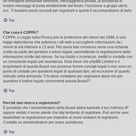
un’immagine personale definibile, messaggistica privata, la possibilità di
inviare messaggi di posta direttamente dal forum, l’iscrizione a gruppi utenti,
ecc. Ti bastano pochi secondi per registrarti e quindi ti raccomandiamo di farlo.
Top
Che cosa è COPPA?
COPPA, o Legge sulla Privacy per la protezione dei minori del 1998, è una
legge statunitense che autorizza i siti web a raccogliere informazioni da i
minori di età inferiore a 13 anni. Per avere tale consenso serve una richiesta
scritta da parte del genitore o tutore legale, permettendo la registrazione delle
informazioni scritte dal minore. Se hai dubbi o incertezze, mettiti in contatto con
un consulente legale per assistenza. Nota bene che phpBB Limited e il
proprietario di questa Board non possono fornire consigli legali e non sono un
punto di contatto per questioni legali di qualsiasi tipo, ad eccezione di quanto
indicato nella domanda “Chi devo contattare per segnalare abusi e/o per
questioni d’ordine legale concernenti questa Board?”.
Top
Perché non riesco a registrarmi?
È possibile che l’amministratore della Board abbia bannato il tuo indirizzo IP
oppure vietato il nome utente che stai tentando di registrare. Può anche aver
disabilitato le registrazioni per impedire ai nuovi visitatori di registrarsi.
Contatta un amministratore per avere assistenza.
Top