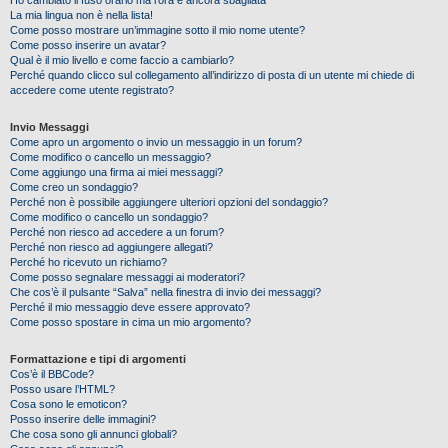
Ho cambiato il fuso orario ma l’ora è ancora sbagliata
La mia lingua non è nella lista!
Come posso mostrare un’immagine sotto il mio nome utente?
Come posso inserire un avatar?
Qual è il mio livello e come faccio a cambiarlo?
Perché quando clicco sul collegamento all’indirizzo di posta di un utente mi chiede di
accedere come utente registrato?
Invio Messaggi
Come apro un argomento o invio un messaggio in un forum?
Come modifico o cancello un messaggio?
Come aggiungo una firma ai miei messaggi?
Come creo un sondaggio?
Perché non è possibile aggiungere ulteriori opzioni del sondaggio?
Come modifico o cancello un sondaggio?
Perché non riesco ad accedere a un forum?
Perché non riesco ad aggiungere allegati?
Perché ho ricevuto un richiamo?
Come posso segnalare messaggi ai moderatori?
Che cos’è il pulsante “Salva” nella finestra di invio dei messaggi?
Perché il mio messaggio deve essere approvato?
Come posso spostare in cima un mio argomento?
Formattazione e tipi di argomenti
Cos’è il BBCode?
Posso usare l’HTML?
Cosa sono le emoticon?
Posso inserire delle immagini?
Che cosa sono gli annunci globali?