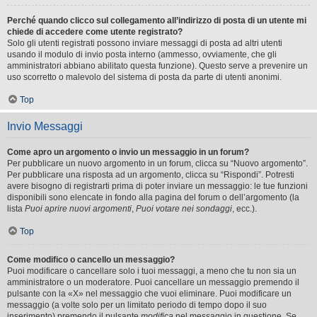
Perché quando clicco sul collegamento all’indirizzo di posta di un utente mi
chiede di accedere come utente registrato?
Solo gli utenti registrati possono inviare messaggi di posta ad altri utenti
usando il modulo di invio posta interno (ammesso, ovviamente, che gli
amministratori abbiano abilitato questa funzione). Questo serve a prevenire un
uso scorretto o malevolo del sistema di posta da parte di utenti anonimi.
Top
Invio Messaggi
Come apro un argomento o invio un messaggio in un forum?
Per pubblicare un nuovo argomento in un forum, clicca su “Nuovo argomento”.
Per pubblicare una risposta ad un argomento, clicca su “Rispondi”. Potresti
avere bisogno di registrarti prima di poter inviare un messaggio: le tue funzioni
disponibili sono elencate in fondo alla pagina del forum o dell’argomento (la
lista
Puoi aprire nuovi argomenti
,
Puoi votare nei sondaggi
, ecc.).
Top
Come modifico o cancello un messaggio?
Puoi modificare o cancellare solo i tuoi messaggi, a meno che tu non sia un
amministratore o un moderatore. Puoi cancellare un messaggio premendo il
pulsante con la «X» nel messaggio che vuoi eliminare. Puoi modificare un
messaggio (a volte solo per un limitato periodo di tempo dopo il suo
inserimento) premendo il pulsante
modifica
nel messaggio in questione. Se