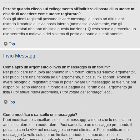
Perché quando clicco sul collegamento all’indirizzo di posta di un utente mi
chiede di accedere come utente registrato?
Solo gli utenti registrati possono inviare messaggi di posta ad altri utenti
usando il modulo di invio posta interno (ammesso, ovviamente, che gli
amministratori abbiano abilitato questa funzione). Questo serve a prevenire un
uso scorretto o malevolo del sistema di posta da parte di utenti anonimi.
Top
Invio Messaggi
Come apro un argomento o invio un messaggio in un forum?
Per pubblicare un nuovo argomento in un forum, clicca su “Nuovo argomento”.
Per pubblicare una risposta ad un argomento, clicca su “Rispondi”. Potresti
avere bisogno di registrarti prima di poter inviare un messaggio: le tue funzioni
disponibili sono elencate in fondo alla pagina del forum o dell’argomento (la
lista
Puoi aprire nuovi argomenti
,
Puoi votare nei sondaggi
, ecc.).
Top
Come modifico o cancello un messaggio?
Puoi modificare o cancellare solo i tuoi messaggi, a meno che tu non sia un
amministratore o un moderatore. Puoi cancellare un messaggio premendo il
pulsante con la «X» nel messaggio che vuoi eliminare. Puoi modificare un
messaggio (a volte solo per un limitato periodo di tempo dopo il suo
inserimento) premendo il pulsante
modifica
nel messaggio in questione. Se