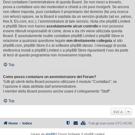
Devi contattare l’amministratore di questa Board. Se non riesci a trovarlo,
prova a contattare uno dei moderatori e chiedi a chi puoi rivolgerti. Se ancora
non ottieni risposta, puoi contattare il proprietario del dominio (fai una ricerca
con
whois
) oppure, se la Board è ospitata da un servizio gratuito (ad es. yahoo,
free.fr, f2s.com, ecc.), l’amministratore di tale servizio. Nota che phpBB Limited
e phpBB Store non hanno
assolutamente alcun controllo
e non possono
essere ritenuti responsabili di come, dove e da chi viene utilizzata questa
Board. È assolutamente inutile contattare phpBB Limited o phpBB Store in
relazione a qualsiasi questione legale
non direttamente collegata
al sito
phpBB.com, phpBB-Store.it o al software phpBB stesso. I messaggi di posta
elettronica inviati a phpBB Limited o a phpBB Store riguardanti l’uso da parte
di terzi di questo programma non riceveranno risposta.
Top
Come posso contattare un amministratore del Forum?
Tutti gli utenti della Board possono utilizzare il modulo "Contattaci", se
l’opzione è stata abilitata dall’amministratore.
I membri della Board possono anche usare il collegamento "Staff".
Top
Vai a
Home
Indice
Tutti gli orari sono
UTC+02:00
Creato da
phpBB
® Forum Software © phpBB Limited