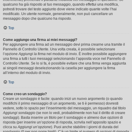
qualcuno ha già risposto al tuo messaggio, quando effettui una modifica,
potresti trovare del testo aggiunto dove viene indicato quante volte l’hai
modificato. Un utente normale, generalmente, non può cancellare un
messaggio dopo che qualcuno ha risposto.
Top
Come aggiungo una firma ai miei messaggi?
Per aggiungere una firma ad un messaggio devi prima crearne una tramite il
Pannello di Controllo Utente. Una volta creata, è possibile selezionare
l’opzione
Aggiungi la firma
nel modulo di invio. È inoltre possibile aggiungere
una firma a tutti i tuoi messaggi selezionando l’apposita voce nel Pannello di
Controllo Utente. Se lo si fa, è possibile evitare che una firma venga aggiunta
ai singoli messaggi deselezionando la casella per aggiungere la firma
all’interno del modulo di invio.
Top
Come creo un sondaggio?
Creare un sondaggio è facile: quando inizi un nuovo argomento (o quando
modifichi il primo messaggio di un argomento, se ti è permesso) dovresti
vedere, sotto lo spazio per l’inserimento del messaggio, un riquadro dal titolo
Aggiungi sondaggio
(se non lo vedi, probabilmente non hai il diritto di creare
sondaggi). Basta inserire un titolo per il sondaggio e almeno due opzioni di
risposta (per inserire un’opzione di risposta, scrivila nell’apposito spazio e
clicca su
Aggiungi un’opzione
). Puoi anche stabilire i giorni di durata del
sondaggio (0 per non porre limiti). C’è un limite al numero di opzioni di risposta