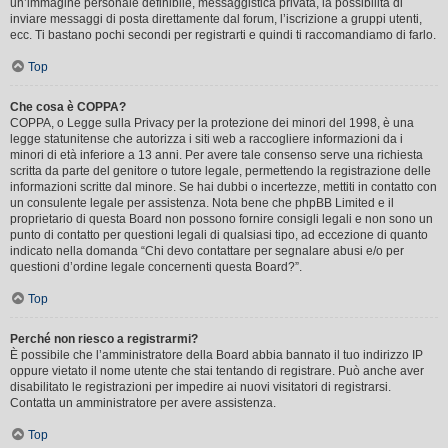
un’immagine personale definibile, messaggistica privata, la possibilità di
inviare messaggi di posta direttamente dal forum, l’iscrizione a gruppi utenti,
ecc. Ti bastano pochi secondi per registrarti e quindi ti raccomandiamo di farlo.
Top
Che cosa è COPPA?
COPPA, o Legge sulla Privacy per la protezione dei minori del 1998, è una
legge statunitense che autorizza i siti web a raccogliere informazioni da i
minori di età inferiore a 13 anni. Per avere tale consenso serve una richiesta
scritta da parte del genitore o tutore legale, permettendo la registrazione delle
informazioni scritte dal minore. Se hai dubbi o incertezze, mettiti in contatto con
un consulente legale per assistenza. Nota bene che phpBB Limited e il
proprietario di questa Board non possono fornire consigli legali e non sono un
punto di contatto per questioni legali di qualsiasi tipo, ad eccezione di quanto
indicato nella domanda “Chi devo contattare per segnalare abusi e/o per
questioni d’ordine legale concernenti questa Board?”.
Top
Perché non riesco a registrarmi?
È possibile che l’amministratore della Board abbia bannato il tuo indirizzo IP
oppure vietato il nome utente che stai tentando di registrare. Può anche aver
disabilitato le registrazioni per impedire ai nuovi visitatori di registrarsi.
Contatta un amministratore per avere assistenza.
Top