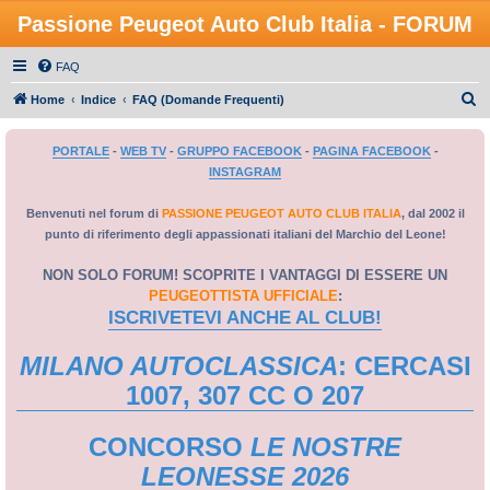
Passione Peugeot Auto Club Italia - FORUM
FAQ
C
Home
Indice
FAQ (Domande Frequenti)
e
PORTALE
-
WEB TV
-
GRUPPO FACEBOOK
-
PAGINA FACEBOOK
-
r
INSTAGRAM
c
a
Benvenuti nel forum di
PASSIONE PEUGEOT AUTO CLUB ITALIA
, dal 2002 il
punto di riferimento degli appassionati italiani del Marchio del Leone!
NON SOLO FORUM! SCOPRITE I VANTAGGI DI ESSERE UN
PEUGEOTTISTA UFFICIALE
:
ISCRIVETEVI ANCHE AL CLUB!
MILANO AUTOCLASSICA
: CERCASI
1007, 307 CC O 207
CONCORSO
LE NOSTRE
LEONESSE 2026