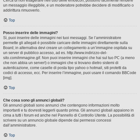
Cerca di non esagerare nell’uso delle emoticon, possono facilmente rendere
un messaggio illeggibile, e un moderatore potrebbe decidere di modificarlo o
addirittura rimuoverlo.
Top
Posso inserire delle immagini?
Sì, puoi inserire delle immagini nei tuoi messaggi. Se l’amministratore
permette gli allegati è possibile caricare delle immagini direttamente sulla
Board; in alternativa devi creare un collegamento a un’immagine ospitata su
un server di pubblico accesso, ad es. http://www.indirizzo-del-
sito.com/immagine.gif. Non puoi inserire immagini che hai sul tuo PC (a meno
che non abbia un server!) o immagini che si trovano dietro sistemi di
autenticazione, come caselle di posta tipo yahoo o hotmail, siti protetti da
codici di accesso, ecc. Per inserire l’immagine, puoi usare il comando BBCode
[img].
Top
Che cosa sono gli annunci globali?
Gli annunci globali sono annunci che contengono informazioni molto
importanti e tu dovresti leggerli quanto prima. Gli annunci globali appaiono in
cima a tutti i forum ed anche nel Pannello di Controllo Utente. La possibilità di
scrivere su un annuncio globale dipende dai permessi concessi
dall’amministratore.
Top