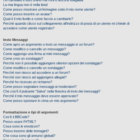
Ho cambiato il fuso orario ma l’ora è ancora sbagliata
La mia lingua non è nella lista!
Come posso mostrare un’immagine sotto il mio nome utente?
Come posso inserire un avatar?
Qual è il mio livello e come faccio a cambiarlo?
Perché quando clicco sul collegamento all’indirizzo di posta di un utente mi chiede di
accedere come utente registrato?
Invio Messaggi
Come apro un argomento o invio un messaggio in un forum?
Come modifico o cancello un messaggio?
Come aggiungo una firma ai miei messaggi?
Come creo un sondaggio?
Perché non è possibile aggiungere ulteriori opzioni del sondaggio?
Come modifico o cancello un sondaggio?
Perché non riesco ad accedere a un forum?
Perché non riesco ad aggiungere allegati?
Perché ho ricevuto un richiamo?
Come posso segnalare messaggi ai moderatori?
Che cos’è il pulsante “Salva” nella finestra di invio dei messaggi?
Perché il mio messaggio deve essere approvato?
Come posso spostare in cima un mio argomento?
Formattazione e tipi di argomenti
Cos’è il BBCode?
Posso usare l’HTML?
Cosa sono le emoticon?
Posso inserire delle immagini?
Che cosa sono gli annunci globali?