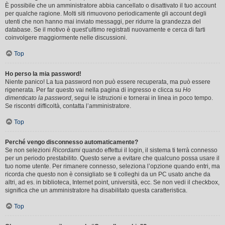
È possibile che un amministratore abbia cancellato o disattivato il tuo account
per qualche ragione. Molti siti rimuovono periodicamente gli account degli
utenti che non hanno mai inviato messaggi, per ridurre la grandezza del
database. Se il motivo è quest’ultimo registrati nuovamente e cerca di farti
coinvolgere maggiormente nelle discussioni.
Top
Ho perso la mia password!
Niente panico! La tua password non può essere recuperata, ma può essere
rigenerata. Per far questo vai nella pagina di ingresso e clicca su
Ho
dimenticato la password
, segui le istruzioni e tornerai in linea in poco tempo.
Se riscontri difficoltà, contatta l’amministratore.
Top
Perché vengo disconnesso automaticamente?
Se non selezioni
Ricordami
quando effettui il login, il sistema ti terrà connesso
per un periodo prestabilito. Questo serve a evitare che qualcuno possa usare il
tuo nome utente. Per rimanere connesso, seleziona l’opzione quando entri, ma
ricorda che questo non è consigliato se ti colleghi da un PC usato anche da
altri, ad es. in biblioteca, Internet point, università, ecc. Se non vedi il checkbox,
significa che un amministratore ha disabilitato questa caratteristica.
Top