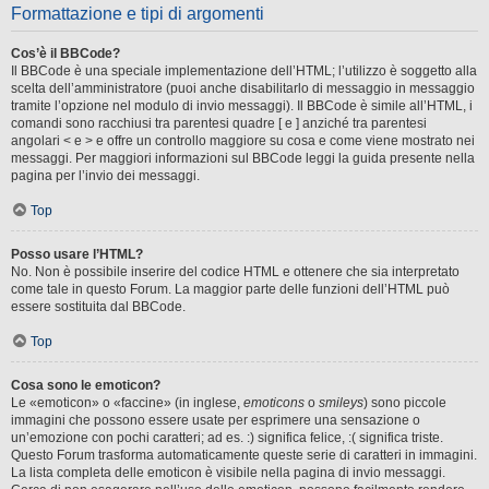
Formattazione e tipi di argomenti
Cos’è il BBCode?
Il BBCode è una speciale implementazione dell’HTML; l’utilizzo è soggetto alla
scelta dell’amministratore (puoi anche disabilitarlo di messaggio in messaggio
tramite l’opzione nel modulo di invio messaggi). Il BBCode è simile all’HTML, i
comandi sono racchiusi tra parentesi quadre [ e ] anziché tra parentesi
angolari < e > e offre un controllo maggiore su cosa e come viene mostrato nei
messaggi. Per maggiori informazioni sul BBCode leggi la guida presente nella
pagina per l’invio dei messaggi.
Top
Posso usare l’HTML?
No. Non è possibile inserire del codice HTML e ottenere che sia interpretato
come tale in questo Forum. La maggior parte delle funzioni dell’HTML può
essere sostituita dal BBCode.
Top
Cosa sono le emoticon?
Le «emoticon» o «faccine» (in inglese,
emoticons
o
smileys
) sono piccole
immagini che possono essere usate per esprimere una sensazione o
un’emozione con pochi caratteri; ad es. :) significa felice, :( significa triste.
Questo Forum trasforma automaticamente queste serie di caratteri in immagini.
La lista completa delle emoticon è visibile nella pagina di invio messaggi.