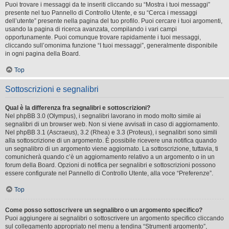
Puoi trovare i messaggi da te inseriti cliccando su “Mostra i tuoi messaggi”
presente nel tuo Pannello di Controllo Utente, e su “Cerca i messaggi
dell’utente” presente nella pagina del tuo profilo. Puoi cercare i tuoi argomenti,
usando la pagina di ricerca avanzata, compilando i vari campi
opportunamente. Puoi comunque trovare rapidamente i tuoi messaggi,
cliccando sull’omonima funzione “I tuoi messaggi”, generalmente disponibile
in ogni pagina della Board.
Top
Sottoscrizioni e segnalibri
Qual è la differenza fra segnalibri e sottoscrizioni?
Nel phpBB 3.0 (Olympus), i segnalibri lavorano in modo molto simile ai
segnalibri di un browser web. Non si viene avvisati in caso di aggiornamento.
Nel phpBB 3.1 (Ascraeus), 3.2 (Rhea) e 3.3 (Proteus), i segnalibri sono simili
alla sottoscrizione di un argomento. È possibile ricevere una notifica quando
un segnalibro di un argomento viene aggiornato. La sottoscrizione, tuttavia, ti
comunicherà quando c’è un aggiornamento relativo a un argomento o in un
forum della Board. Opzioni di notifica per segnalibri e sottoscrizioni possono
essere configurate nel Pannello di Controllo Utente, alla voce “Preferenze”.
Top
Come posso sottoscrivere un segnalibro o un argomento specifico?
Puoi aggiungere ai segnalibri o sottoscrivere un argomento specifico cliccando
sul collegamento appropriato nel menu a tendina “Strumenti argomento”,