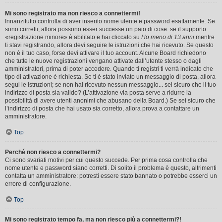
Mi sono registrato ma non riesco a connettermi!
Innanzitutto controlla di aver inserito nome utente e password esattamente. Se
sono corretti, allora possono esser successe un paio di cose: se il supporto
«registrazione minore» è abilitato e hai cliccato su
Ho meno di 13 anni
mentre
ti stavi registrando, allora devi seguire le istruzioni che hai ricevuto. Se questo
non è il tuo caso, forse devi attivare il tuo account. Alcune Board richiedono
che tutte le nuove registrazioni vengano attivate dall’utente stesso o dagli
amministratori, prima di poter accedere. Quando ti registri ti verrà indicato che
tipo di attivazione è richiesta. Se ti è stato inviato un messaggio di posta, allora
segui le istruzioni; se non hai ricevuto nessun messaggio... sei sicuro che il tuo
indirizzo di posta sia valido? (L’attivazione via posta serve a ridurre la
possibilità di avere utenti anonimi che abusano della Board.) Se sei sicuro che
l’indirizzo di posta che hai usato sia corretto, allora prova a contattare un
amministratore.
Top
Perché non riesco a connettermi?
Ci sono svariati motivi per cui questo succede. Per prima cosa controlla che
nome utente e password siano corretti. Di solito il problema è questo, altrimenti
contatta un amministratore: potresti essere stato bannato o potrebbe esserci un
errore di configurazione.
Top
Mi sono registrato tempo fa, ma non riesco più a connettermi?!