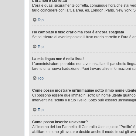
L’ora non è corretta!
L’ora è quasi sicuramente corretta, comunque l’ora che stai vede
farlo coincidere con la tua area, es. London, Paris, New York, S
Top
Ho cambiato il fuso orario ma l’ora è ancora sbagliata
Se sei sicuro di aver impostato il fuso orario corretto e l’ora è
Top
La mia lingua non è nella lista!
L’amministratore potrebbe non aver installato il pacchetto lingu
fare tu una nuova traduzione. Puoi trovare altre informazioni su
Top
Come posso mostrare un’immagine sotto il mio nome utent
Ci possono essere due immagini sotto un nome utente quando si
interventi hai scritto o il tuo livello. Sotto può esserci un’imm
Top
Come posso inserire un avatar?
All’interno del tuo Pannello di Controllo Utente, sotto “Profilo
abilitare o meno gli avatar e decide anche il modo in cui gli av