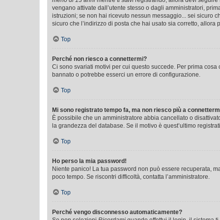
meno di 13 anni
mentre ti stavi registrando, allora devi seguire 
vengano attivate dall’utente stesso o dagli amministratori, prima 
istruzioni; se non hai ricevuto nessun messaggio... sei sicuro ch
sicuro che l’indirizzo di posta che hai usato sia corretto, allora
Top
Perché non riesco a connettermi?
Ci sono svariati motivi per cui questo succede. Per prima cosa c
bannato o potrebbe esserci un errore di configurazione.
Top
Mi sono registrato tempo fa, ma non riesco più a connetterm
È possibile che un amministratore abbia cancellato o disattivat
la grandezza del database. Se il motivo è quest’ultimo registra
Top
Ho perso la mia password!
Niente panico! La tua password non può essere recuperata, ma p
poco tempo. Se riscontri difficoltà, contatta l’amministratore.
Top
Perché vengo disconnesso automaticamente?