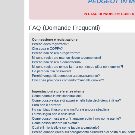
PEUGEOT IN 
IN CASO DI PROBLEMI CON L
FAQ (Domande Frequenti)
Connessione e registrazione
Perché devo registrarmi?
Che cosa è COPPA?
Perché non riesco a registrarmi?
Mi sono registrato ma non riesco a connettermi!
Perché non riesco a connettermi?
Mi sono registrato tempo fa, ma non riesco più a connettermi?!
Ho perso la mia password!
Perché vengo disconnesso automaticamente?
Che cosa provoca il comando “Cancella cookie”?
Impostazioni e preferenze utente
Come cambio le mie impostazioni?
Come posso evitare di apparire nella lista degli utenti in linea?
L’ora non è corretta!
Ho cambiato il fuso orario ma l’ora è ancora sbagliata
La mia lingua non è nella lista!
Come posso mostrare un’immagine sotto il mio nome utente?
Come posso inserire un avatar?
Qual è il mio livello e come faccio a cambiarlo?
Perché quando clicco sul collegamento all’indirizzo di posta di un ute