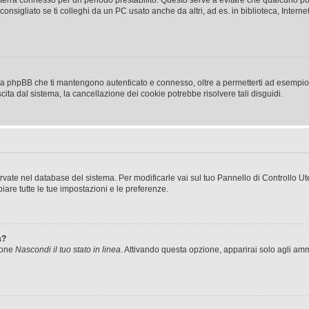
a ti terrà connesso per un periodo prestabilito. Questo serve a evitare che qualcuno
sigliato se ti colleghi da un PC usato anche da altri, ad es. in biblioteca, Internet
 da phpBB che ti mantengono autenticato e connesso, oltre a permetterti ad esempio d
cita dal sistema, la cancellazione dei cookie potrebbe risolvere tali disguidi.
servate nel database del sistema. Per modificarle vai sul tuo Pannello di Controllo
re tutte le tue impostazioni e le preferenze.
a?
zione
Nascondi il tuo stato in linea
. Attivando questa opzione, apparirai solo agli ammi