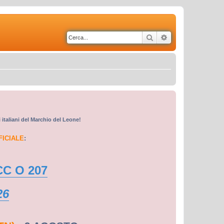
Cerca
Ricerca avanzata
i italiani del Marchio del Leone!
FICIALE
:
CC O 207
26