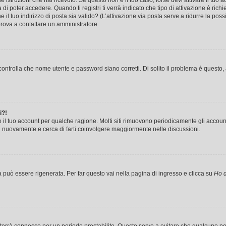
le istruzioni che hai ricevuto. Se questo non è il tuo caso, forse devi attivare il tu
di poter accedere. Quando ti registri ti verrà indicato che tipo di attivazione è richi
e il tuo indirizzo di posta sia valido? (L’attivazione via posta serve a ridurre la po
 prova a contattare un amministratore.
ontrolla che nome utente e password siano corretti. Di solito il problema è questo, a
i?!
o il tuo account per qualche ragione. Molti siti rimuovono periodicamente gli accoun
ti nuovamente e cerca di farti coinvolgere maggiormente nelle discussioni.
uò essere rigenerata. Per far questo vai nella pagina di ingresso e clicca su
Ho d