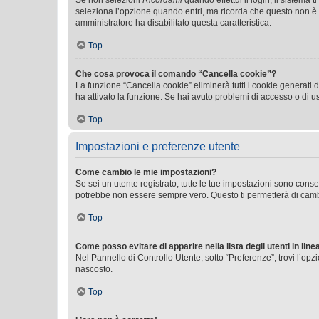
Se non selezioni
Ricordami
quando effettui il login, il sistem
seleziona l’opzione quando entri, ma ricorda che questo non è con
amministratore ha disabilitato questa caratteristica.
Top
Che cosa provoca il comando “Cancella cookie”?
La funzione “Cancella cookie” eliminerà tutti i cookie generati
ha attivato la funzione. Se hai avuto problemi di accesso o di us
Top
Impostazioni e preferenze utente
Come cambio le mie impostazioni?
Se sei un utente registrato, tutte le tue impostazioni sono con
potrebbe non essere sempre vero. Questo ti permetterà di cambia
Top
Come posso evitare di apparire nella lista degli utenti in line
Nel Pannello di Controllo Utente, sotto “Preferenze”, trovi l’op
nascosto.
Top