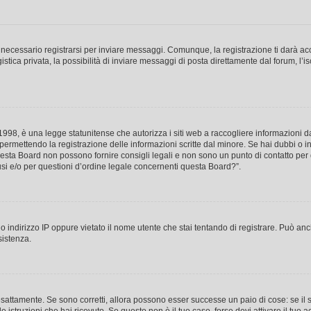
necessario registrarsi per inviare messaggi. Comunque, la registrazione ti darà acce
tica privata, la possibilità di inviare messaggi di posta direttamente dal forum, l’is
98, è una legge statunitense che autorizza i siti web a raccogliere informazioni da 
, permettendo la registrazione delle informazioni scritte dal minore. Se hai dubbi o i
esta Board non possono fornire consigli legali e non sono un punto di contatto per q
i e/o per questioni d’ordine legale concernenti questa Board?”.
 indirizzo IP oppure vietato il nome utente che stai tentando di registrare. Può anch
sistenza.
sattamente. Se sono corretti, allora possono esser successe un paio di cose: se il 