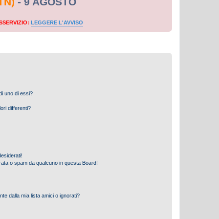
TN)
- 9 AGOSTO
SSERVIZIO:
LEGGERE L'AVVISO
i uno di essi?
ri differenti?
esiderati!
rata o spam da qualcuno in questa Board!
 dalla mia lista amici o ignorati?