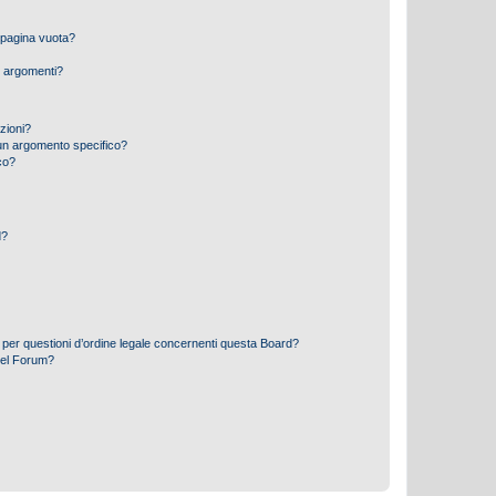
 pagina vuota?
i argomenti?
izioni?
un argomento specifico?
co?
d?
 per questioni d’ordine legale concernenti questa Board?
del Forum?