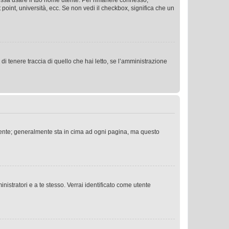
 possa usare il tuo nome utente. Per rimanere connesso,
 point, università, ecc. Se non vedi il checkbox, significa che un
i tenere traccia di quello che hai letto, se l’amministrazione
 Utente; generalmente sta in cima ad ogni pagina, ma questo
nistratori e a te stesso. Verrai identificato come utente