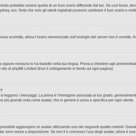
ndo potrebbe essere quella di un fuso orario differente dal tuo. Se così fosse, devi 
ydney, ecc. Nota che solo gli utenti registrati possono cambiare il fuso orario e mol
 ancora scorretta, allora l’orario memorizzato sull’orologio del server non è corretto
a oppure nessuno lo ha tradotto nella tua lingua. Prova a chiedere agli amministrator
l sito di phpBB Limited (trovi il collegamento in fondo ad ogni pagina).
e?
 leggono i messaggi. La prima è l’immagine associata al tuo grado, generalmente ha
agine più grande nota come avatar, che in genere è unica e specifica per ogni utente.
” è possibile aggiungere un avatar utilizzando uno dei seguenti quattro metodi: Gra
atar sono messi a disposizione. Se non ti è concesso l’uso degli avatar, allora è un