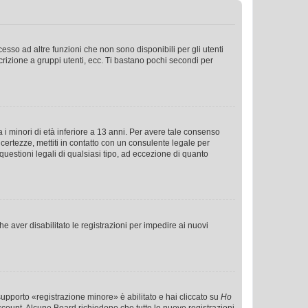
sso ad altre funzioni che non sono disponibili per gli utenti
crizione a gruppi utenti, ecc. Ti bastano pochi secondi per
i minori di età inferiore a 13 anni. Per avere tale consenso
ncertezze, mettiti in contatto con un consulente legale per
uestioni legali di qualsiasi tipo, ad eccezione di quanto
e aver disabilitato le registrazioni per impedire ai nuovi
supporto «registrazione minore» è abilitato e hai cliccato su
Ho