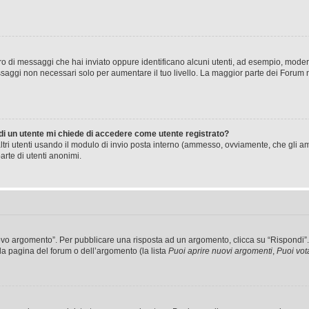
mero di messaggi che hai inviato oppure identificano alcuni utenti, ad esempio, mode
ssaggi non necessari solo per aumentare il tuo livello. La maggior parte dei Forum
 di un utente mi chiede di accedere come utente registrato?
altri utenti usando il modulo di invio posta interno (ammesso, ovviamente, che gli a
arte di utenti anonimi.
 argomento”. Per pubblicare una risposta ad un argomento, clicca su “Rispondi”. Po
la pagina del forum o dell’argomento (la lista
Puoi aprire nuovi argomenti
,
Puoi vot