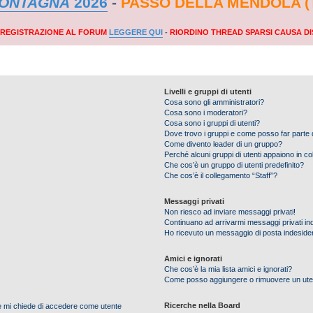
MONTAGNA
2026
-
PASSO DELLA MENDOLA (
A REGISTRAZIONE AL FORUM
LEGGERE QUI
-
RIORDINO THREAD SPARSI CAUSA DI
Livelli e gruppi di utenti
Cosa sono gli amministratori?
Cosa sono i moderatori?
Cosa sono i gruppi di utenti?
Dove trovo i gruppi e come posso far parte d
Come divento leader di un gruppo?
Perché alcuni gruppi di utenti appaiono in colo
Che cos’è un gruppo di utenti predefinito?
Che cos’è il collegamento “Staff”?
Messaggi privati
Non riesco ad inviare messaggi privati!
Continuano ad arrivarmi messaggi privati ind
Ho ricevuto un messaggio di posta indeside
Amici e ignorati
Che cos’è la mia lista amici e ignorati?
Come posso aggiungere o rimuovere un utente
Ricerche nella Board
nte mi chiede di accedere come utente