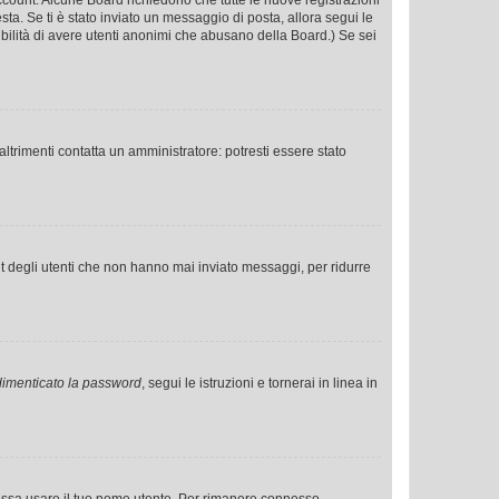
o account. Alcune Board richiedono che tutte le nuove registrazioni
esta. Se ti è stato inviato un messaggio di posta, allora segui le
ssibilità di avere utenti anonimi che abusano della Board.) Se sei
ltrimenti contatta un amministratore: potresti essere stato
t degli utenti che non hanno mai inviato messaggi, per ridurre
imenticato la password
, segui le istruzioni e tornerai in linea in