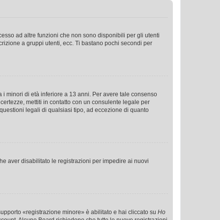
sso ad altre funzioni che non sono disponibili per gli utenti
crizione a gruppi utenti, ecc. Ti bastano pochi secondi per
i minori di età inferiore a 13 anni. Per avere tale consenso
ncertezze, mettiti in contatto con un consulente legale per
uestioni legali di qualsiasi tipo, ad eccezione di quanto
e aver disabilitato le registrazioni per impedire ai nuovi
supporto «registrazione minore» è abilitato e hai cliccato su
Ho