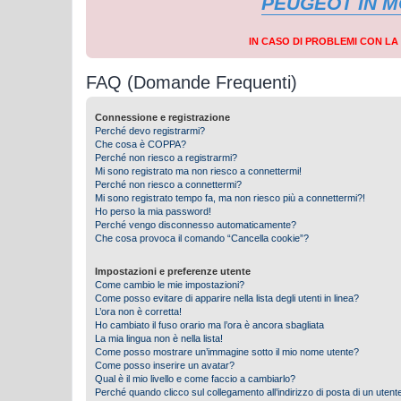
PEUGEOT IN 
IN CASO DI PROBLEMI CON L
FAQ (Domande Frequenti)
Connessione e registrazione
Perché devo registrarmi?
Che cosa è COPPA?
Perché non riesco a registrarmi?
Mi sono registrato ma non riesco a connettermi!
Perché non riesco a connettermi?
Mi sono registrato tempo fa, ma non riesco più a connettermi?!
Ho perso la mia password!
Perché vengo disconnesso automaticamente?
Che cosa provoca il comando “Cancella cookie”?
Impostazioni e preferenze utente
Come cambio le mie impostazioni?
Come posso evitare di apparire nella lista degli utenti in linea?
L’ora non è corretta!
Ho cambiato il fuso orario ma l’ora è ancora sbagliata
La mia lingua non è nella lista!
Come posso mostrare un’immagine sotto il mio nome utente?
Come posso inserire un avatar?
Qual è il mio livello e come faccio a cambiarlo?
Perché quando clicco sul collegamento all’indirizzo di posta di un ute