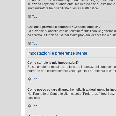
Se non selezioni
Ricordami
quando effettui il login, il sistem
seleziona l’opzione quando entri, ma ricorda che questo non è con
amministratore ha disabilitato questa caratteristica.
Top
Che cosa provoca il comando “Cancella cookie”?
La funzione “Cancella cookie” eliminerà tutti i cookie generati
ha attivato la funzione. Se hai avuto problemi di accesso o di us
Top
Impostazioni e preferenze utente
Come cambio le mie impostazioni?
Se sei un utente registrato, tutte le tue impostazioni sono con
potrebbe non essere sempre vero. Questo ti permetterà di cambia
Top
Come posso evitare di apparire nella lista degli utenti in line
Nel Pannello di Controllo Utente, sotto “Preferenze”, trovi l’op
nascosto.
Top