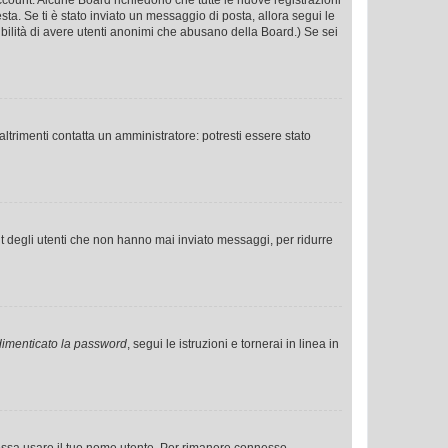
o account. Alcune Board richiedono che tutte le nuove registrazioni
esta. Se ti è stato inviato un messaggio di posta, allora segui le
ssibilità di avere utenti anonimi che abusano della Board.) Se sei
ltrimenti contatta un amministratore: potresti essere stato
t degli utenti che non hanno mai inviato messaggi, per ridurre
imenticato la password
, segui le istruzioni e tornerai in linea in