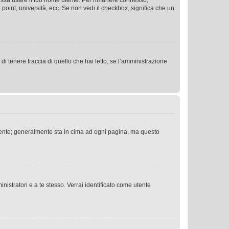
 possa usare il tuo nome utente. Per rimanere connesso,
 point, università, ecc. Se non vedi il checkbox, significa che un
i tenere traccia di quello che hai letto, se l’amministrazione
 Utente; generalmente sta in cima ad ogni pagina, ma questo
nistratori e a te stesso. Verrai identificato come utente