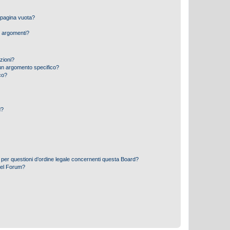
 pagina vuota?
i argomenti?
izioni?
un argomento specifico?
co?
d?
 per questioni d’ordine legale concernenti questa Board?
del Forum?