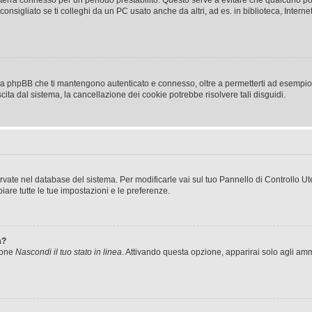
a ti terrà connesso per un periodo prestabilito. Questo serve a evitare che qualcuno
sigliato se ti colleghi da un PC usato anche da altri, ad es. in biblioteca, Internet
 da phpBB che ti mantengono autenticato e connesso, oltre a permetterti ad esempio d
cita dal sistema, la cancellazione dei cookie potrebbe risolvere tali disguidi.
servate nel database del sistema. Per modificarle vai sul tuo Pannello di Controllo
re tutte le tue impostazioni e le preferenze.
a?
zione
Nascondi il tuo stato in linea
. Attivando questa opzione, apparirai solo agli ammi