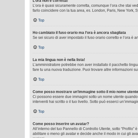
L’ora non è corretta!
L’ora è quasi sicuramente corretta, comunque l’ora che stai vede
farlo coincidere con la tua area, es. London, Paris, New York, S
Top
Ho cambiato il fuso orario ma l’ora è ancora sbagliata
Se sei sicuro di aver impostato il fuso orario corretto e l’ora è
Top
La mia lingua non è nella lista!
L’amministratore potrebbe non aver installato il pacchetto lingu
fare tu una nuova traduzione. Puoi trovare altre informazioni su
Top
Come posso mostrare un’immagine sotto il mio nome utent
Ci possono essere due immagini sotto un nome utente quando si
interventi hai scritto o il tuo livello. Sotto può esserci un’imm
Top
Come posso inserire un avatar?
All’interno del tuo Pannello di Controllo Utente, sotto “Profilo
abilitare o meno gli avatar e decide anche il modo in cui gli av