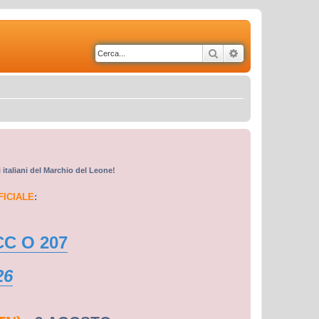
Cerca
Ricerca avanzata
i italiani del Marchio del Leone!
FICIALE
:
CC O 207
26