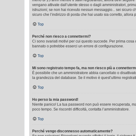
meno di 13 anni
mentre ti stavi registrando, allora devi seguire 
vengano attivate dall’utente stesso o dagli amministratori, prima 
istruzioni; se non hai ricevuto nessun messaggio... sei sicuro ch
sicuro che l’indirizzo di posta che hai usato sia corretto, allora
Top
Perché non riesco a connettermi?
Ci sono svariati motivi per cui questo succede. Per prima cosa c
bannato o potrebbe esserci un errore di configurazione.
Top
Mi sono registrato tempo fa, ma non riesco più a connetterm
È possibile che un amministratore abbia cancellato o disattivat
la grandezza del database. Se il motivo è quest’ultimo registra
Top
Ho perso la mia password!
Niente panico! La tua password non può essere recuperata, ma p
poco tempo. Se riscontri difficoltà, contatta l’amministratore.
Top
Perché vengo disconnesso automaticamente?