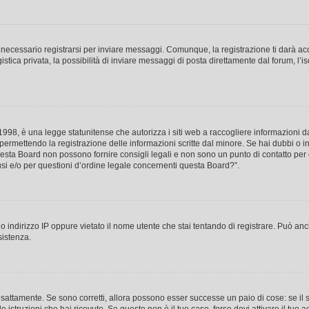
necessario registrarsi per inviare messaggi. Comunque, la registrazione ti darà acce
tica privata, la possibilità di inviare messaggi di posta direttamente dal forum, l’is
98, è una legge statunitense che autorizza i siti web a raccogliere informazioni da 
, permettendo la registrazione delle informazioni scritte dal minore. Se hai dubbi o i
esta Board non possono fornire consigli legali e non sono un punto di contatto per q
i e/o per questioni d’ordine legale concernenti questa Board?”.
 indirizzo IP oppure vietato il nome utente che stai tentando di registrare. Può anch
sistenza.
sattamente. Se sono corretti, allora possono esser successe un paio di cose: se il 