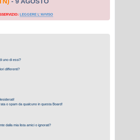
TN)
- 9 AGOSTO
SSERVIZIO:
LEGGERE L'AVVISO
i uno di essi?
ri differenti?
esiderati!
rata o spam da qualcuno in questa Board!
 dalla mia lista amici o ignorati?