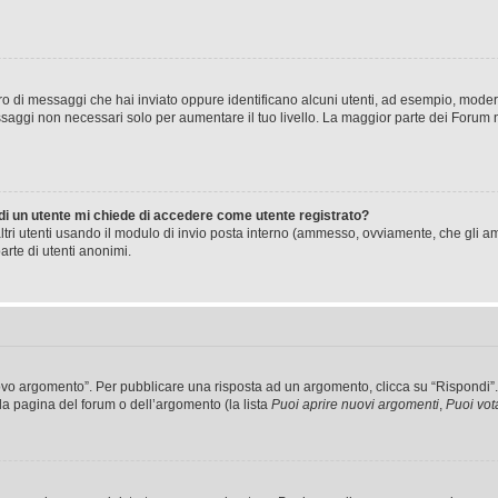
mero di messaggi che hai inviato oppure identificano alcuni utenti, ad esempio, mode
ssaggi non necessari solo per aumentare il tuo livello. La maggior parte dei Forum
 di un utente mi chiede di accedere come utente registrato?
altri utenti usando il modulo di invio posta interno (ammesso, ovviamente, che gli a
arte di utenti anonimi.
 argomento”. Per pubblicare una risposta ad un argomento, clicca su “Rispondi”. Po
la pagina del forum o dell’argomento (la lista
Puoi aprire nuovi argomenti
,
Puoi vot