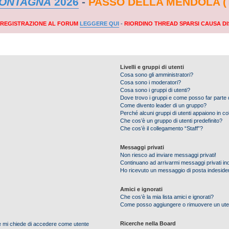
MONTAGNA
2026
-
PASSO DELLA MENDOLA (
A REGISTRAZIONE AL FORUM
LEGGERE QUI
-
RIORDINO THREAD SPARSI CAUSA DI
Livelli e gruppi di utenti
Cosa sono gli amministratori?
Cosa sono i moderatori?
Cosa sono i gruppi di utenti?
Dove trovo i gruppi e come posso far parte d
Come divento leader di un gruppo?
Perché alcuni gruppi di utenti appaiono in colo
Che cos’è un gruppo di utenti predefinito?
Che cos’è il collegamento “Staff”?
Messaggi privati
Non riesco ad inviare messaggi privati!
Continuano ad arrivarmi messaggi privati ind
Ho ricevuto un messaggio di posta indeside
Amici e ignorati
Che cos’è la mia lista amici e ignorati?
Come posso aggiungere o rimuovere un utente
Ricerche nella Board
nte mi chiede di accedere come utente