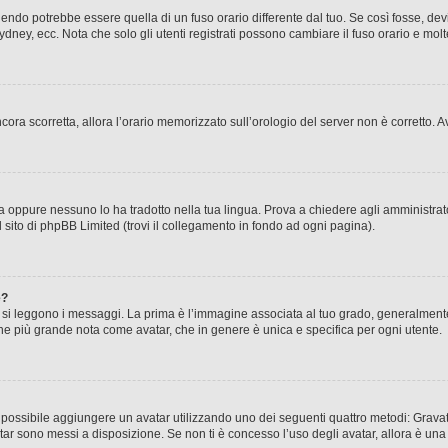
ndo potrebbe essere quella di un fuso orario differente dal tuo. Se così fosse, devi 
ydney, ecc. Nota che solo gli utenti registrati possono cambiare il fuso orario e mol
 ancora scorretta, allora l’orario memorizzato sull’orologio del server non è corretto
a oppure nessuno lo ha tradotto nella tua lingua. Prova a chiedere agli amministrator
l sito di phpBB Limited (trovi il collegamento in fondo ad ogni pagina).
e?
 leggono i messaggi. La prima è l’immagine associata al tuo grado, generalmente ha
agine più grande nota come avatar, che in genere è unica e specifica per ogni utente.
” è possibile aggiungere un avatar utilizzando uno dei seguenti quattro metodi: Gra
atar sono messi a disposizione. Se non ti è concesso l’uso degli avatar, allora è un