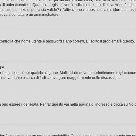
le istruzioni che hai ricevuto. Se questo non è il tuo caso, forse devi attivare il tu
di poter accedere. Quando ti registri ti verrà indicato che tipo di attivazione è richi
e il tuo indirizzo di posta sia valido? (L’attivazione via posta serve a ridurre la po
 prova a contattare un amministratore.
ontrolla che nome utente e password siano corretti. Di solito il problema è questo, a
i?!
o il tuo account per qualche ragione. Molti siti rimuovono periodicamente gli accoun
ti nuovamente e cerca di farti coinvolgere maggiormente nelle discussioni.
uò essere rigenerata. Per far questo vai nella pagina di ingresso e clicca su
Ho d