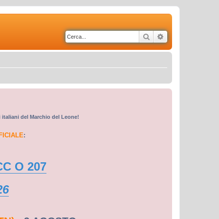
Cerca
Ricerca avanzata
i italiani del Marchio del Leone!
FICIALE
:
CC O 207
26