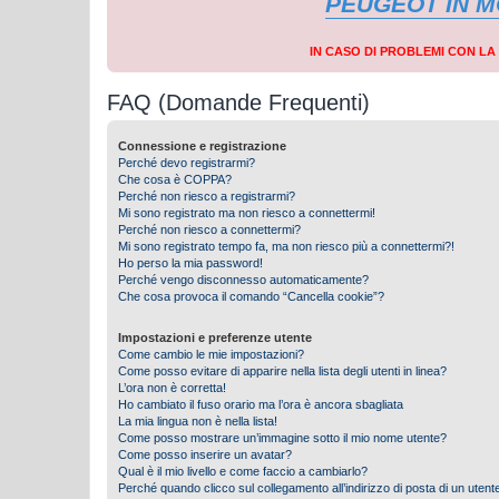
PEUGEOT IN 
IN CASO DI PROBLEMI CON L
FAQ (Domande Frequenti)
Connessione e registrazione
Perché devo registrarmi?
Che cosa è COPPA?
Perché non riesco a registrarmi?
Mi sono registrato ma non riesco a connettermi!
Perché non riesco a connettermi?
Mi sono registrato tempo fa, ma non riesco più a connettermi?!
Ho perso la mia password!
Perché vengo disconnesso automaticamente?
Che cosa provoca il comando “Cancella cookie”?
Impostazioni e preferenze utente
Come cambio le mie impostazioni?
Come posso evitare di apparire nella lista degli utenti in linea?
L’ora non è corretta!
Ho cambiato il fuso orario ma l’ora è ancora sbagliata
La mia lingua non è nella lista!
Come posso mostrare un’immagine sotto il mio nome utente?
Come posso inserire un avatar?
Qual è il mio livello e come faccio a cambiarlo?
Perché quando clicco sul collegamento all’indirizzo di posta di un ute