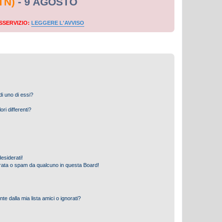
TN)
- 9 AGOSTO
SSERVIZIO:
LEGGERE L'AVVISO
i uno di essi?
ri differenti?
esiderati!
rata o spam da qualcuno in questa Board!
 dalla mia lista amici o ignorati?