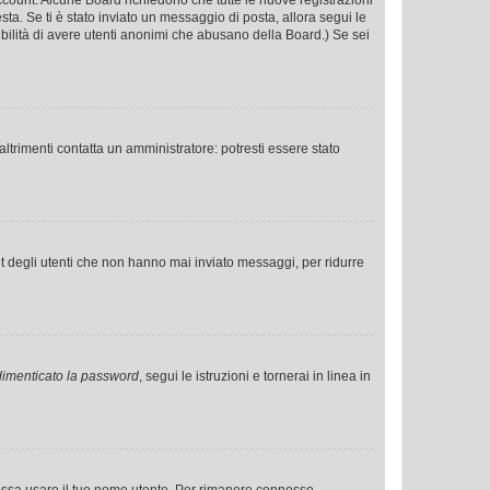
o account. Alcune Board richiedono che tutte le nuove registrazioni
esta. Se ti è stato inviato un messaggio di posta, allora segui le
ssibilità di avere utenti anonimi che abusano della Board.) Se sei
ltrimenti contatta un amministratore: potresti essere stato
t degli utenti che non hanno mai inviato messaggi, per ridurre
imenticato la password
, segui le istruzioni e tornerai in linea in