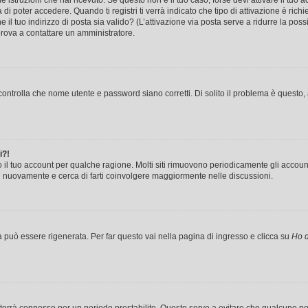
le istruzioni che hai ricevuto. Se questo non è il tuo caso, forse devi attivare il tu
di poter accedere. Quando ti registri ti verrà indicato che tipo di attivazione è richi
e il tuo indirizzo di posta sia valido? (L’attivazione via posta serve a ridurre la po
 prova a contattare un amministratore.
ontrolla che nome utente e password siano corretti. Di solito il problema è questo, a
i?!
o il tuo account per qualche ragione. Molti siti rimuovono periodicamente gli accoun
ti nuovamente e cerca di farti coinvolgere maggiormente nelle discussioni.
uò essere rigenerata. Per far questo vai nella pagina di ingresso e clicca su
Ho d