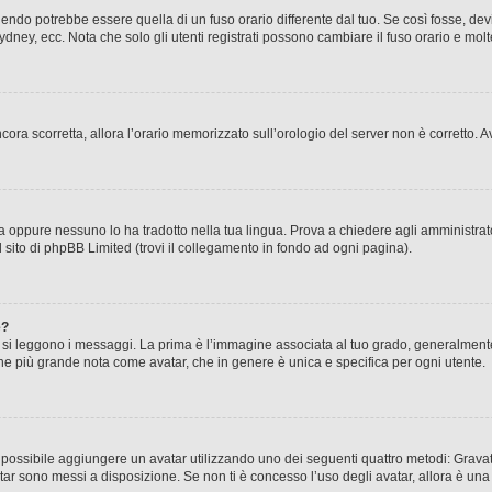
ndo potrebbe essere quella di un fuso orario differente dal tuo. Se così fosse, devi 
ydney, ecc. Nota che solo gli utenti registrati possono cambiare il fuso orario e mol
 ancora scorretta, allora l’orario memorizzato sull’orologio del server non è corretto
a oppure nessuno lo ha tradotto nella tua lingua. Prova a chiedere agli amministrator
l sito di phpBB Limited (trovi il collegamento in fondo ad ogni pagina).
e?
 leggono i messaggi. La prima è l’immagine associata al tuo grado, generalmente ha
agine più grande nota come avatar, che in genere è unica e specifica per ogni utente.
” è possibile aggiungere un avatar utilizzando uno dei seguenti quattro metodi: Gra
atar sono messi a disposizione. Se non ti è concesso l’uso degli avatar, allora è un