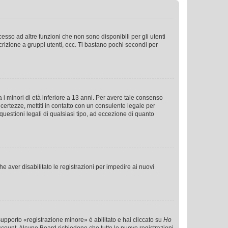
sso ad altre funzioni che non sono disponibili per gli utenti
crizione a gruppi utenti, ecc. Ti bastano pochi secondi per
i minori di età inferiore a 13 anni. Per avere tale consenso
ncertezze, mettiti in contatto con un consulente legale per
uestioni legali di qualsiasi tipo, ad eccezione di quanto
e aver disabilitato le registrazioni per impedire ai nuovi
supporto «registrazione minore» è abilitato e hai cliccato su
Ho