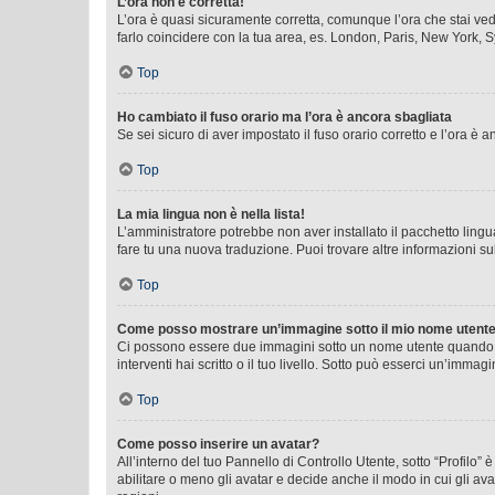
L’ora non è corretta!
L’ora è quasi sicuramente corretta, comunque l’ora che stai vede
farlo coincidere con la tua area, es. London, Paris, New York, S
Top
Ho cambiato il fuso orario ma l’ora è ancora sbagliata
Se sei sicuro di aver impostato il fuso orario corretto e l’ora è
Top
La mia lingua non è nella lista!
L’amministratore potrebbe non aver installato il pacchetto lingu
fare tu una nuova traduzione. Puoi trovare altre informazioni su
Top
Come posso mostrare un’immagine sotto il mio nome utent
Ci possono essere due immagini sotto un nome utente quando si
interventi hai scritto o il tuo livello. Sotto può esserci un’imm
Top
Come posso inserire un avatar?
All’interno del tuo Pannello di Controllo Utente, sotto “Profilo
abilitare o meno gli avatar e decide anche il modo in cui gli av