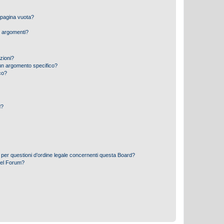
 pagina vuota?
i argomenti?
izioni?
un argomento specifico?
co?
d?
 per questioni d’ordine legale concernenti questa Board?
del Forum?