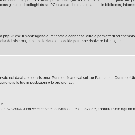
a ti terrà connesso per un periodo prestabilito. Questo serve a evitare che qualcuno
sigliato se ti colleghi da un PC usato anche da altri, ad es. in biblioteca, Internet
 da phpBB che ti mantengono autenticato e connesso, oltre a permetterti ad esempio d
cita dal sistema, la cancellazione dei cookie potrebbe risolvere tali disguidi.
servate nel database del sistema. Per modificarle vai sul tuo Pannello di Controllo
re tutte le tue impostazioni e le preferenze.
a?
zione
Nascondi il tuo stato in linea
. Attivando questa opzione, apparirai solo agli ammi