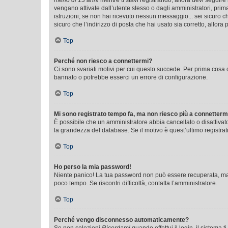
meno di 13 anni
mentre ti stavi registrando, allora devi seguire 
vengano attivate dall’utente stesso o dagli amministratori, prima 
istruzioni; se non hai ricevuto nessun messaggio... sei sicuro ch
sicuro che l’indirizzo di posta che hai usato sia corretto, allora
Top
Perché non riesco a connettermi?
Ci sono svariati motivi per cui questo succede. Per prima cosa c
bannato o potrebbe esserci un errore di configurazione.
Top
Mi sono registrato tempo fa, ma non riesco più a connetterm
È possibile che un amministratore abbia cancellato o disattivat
la grandezza del database. Se il motivo è quest’ultimo registra
Top
Ho perso la mia password!
Niente panico! La tua password non può essere recuperata, ma p
poco tempo. Se riscontri difficoltà, contatta l’amministratore.
Top
Perché vengo disconnesso automaticamente?