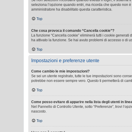
Se non selezioni
Ricordami
quando effettui il login, il sistem
seleziona l’opzione quando entri, ma ricorda che questo non è con
amministratore ha disabilitato questa caratteristica.
Top
Che cosa provoca il comando “Cancella cookie”?
La funzione “Cancella cookie” eliminerà tutti i cookie generati
ha attivato la funzione. Se hai avuto problemi di accesso o di us
Top
Impostazioni e preferenze utente
Come cambio le mie impostazioni?
Se sei un utente registrato, tutte le tue impostazioni sono con
potrebbe non essere sempre vero. Questo ti permetterà di cambia
Top
Come posso evitare di apparire nella lista degli utenti in line
Nel Pannello di Controllo Utente, sotto “Preferenze”, trovi l’op
nascosto.
Top