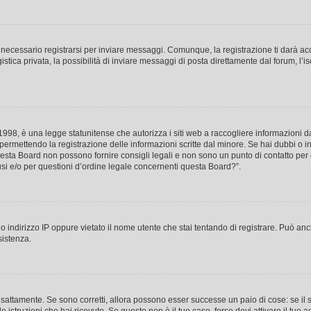
necessario registrarsi per inviare messaggi. Comunque, la registrazione ti darà acce
tica privata, la possibilità di inviare messaggi di posta direttamente dal forum, l’is
98, è una legge statunitense che autorizza i siti web a raccogliere informazioni da 
, permettendo la registrazione delle informazioni scritte dal minore. Se hai dubbi o i
esta Board non possono fornire consigli legali e non sono un punto di contatto per q
i e/o per questioni d’ordine legale concernenti questa Board?”.
 indirizzo IP oppure vietato il nome utente che stai tentando di registrare. Può anch
sistenza.
sattamente. Se sono corretti, allora possono esser successe un paio di cose: se il 