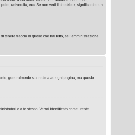
 possa usare il tuo nome utente. Per rimanere connesso,
 point, università, ecc. Se non vedi il checkbox, significa che un
i tenere traccia di quello che hai letto, se l’amministrazione
 Utente; generalmente sta in cima ad ogni pagina, ma questo
nistratori e a te stesso. Verrai identificato come utente