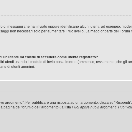
mero di messaggi che hai inviato oppure identificano alcuni utenti, ad esempio, mode
ssaggi non necessari solo per aumentare il tuo livello. La maggior parte dei Forum
 di un utente mi chiede di accedere come utente registrato?
altri utenti usando il modulo di invio posta interno (ammesso, ovviamente, che gli a
arte di utenti anonimi.
 argomento”. Per pubblicare una risposta ad un argomento, clicca su “Rispondi”. Po
la pagina del forum o dell’argomento (la lista
Puoi aprire nuovi argomenti
,
Puoi vot