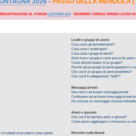
MONTAGNA
2026
-
PASSO DELLA MENDOLA (
A REGISTRAZIONE AL FORUM
LEGGERE QUI
-
RIORDINO THREAD SPARSI CAUSA DI
Livelli e gruppi di utenti
Cosa sono gli amministratori?
Cosa sono i moderatori?
Cosa sono i gruppi di utenti?
Dove trovo i gruppi e come posso far parte d
Come divento leader di un gruppo?
Perché alcuni gruppi di utenti appaiono in colo
Che cos’è un gruppo di utenti predefinito?
Che cos’è il collegamento “Staff”?
Messaggi privati
Non riesco ad inviare messaggi privati!
Continuano ad arrivarmi messaggi privati ind
Ho ricevuto un messaggio di posta indeside
Amici e ignorati
Che cos’è la mia lista amici e ignorati?
Come posso aggiungere o rimuovere un utente
Ricerche nella Board
nte mi chiede di accedere come utente