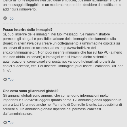
Cerca di non esagerare nell’uso delle emoticon, possono facilmente rendere
un messaggio illeggibile, e un moderatore potrebbe decidere di modificarlo o
addirittura rimuoverlo.
Top
Posso inserire delle immagini?
Sì, puoi inserire delle immagini nei tuoi messaggi. Se l’amministratore
permette gli allegati è possibile caricare delle immagini direttamente sulla
Board; in alternativa devi creare un collegamento a un’immagine ospitata su
un server di pubblico accesso, ad es. http://www.indirizzo-del-
sito.com/immagine.gif. Non puoi inserire immagini che hai sul tuo PC (a meno
che non abbia un server!) o immagini che si trovano dietro sistemi di
autenticazione, come caselle di posta tipo yahoo o hotmail, siti protetti da
codici di accesso, ecc. Per inserire l’immagine, puoi usare il comando BBCode
[img].
Top
Che cosa sono gli annunci globali?
Gli annunci globali sono annunci che contengono informazioni molto
importanti e tu dovresti leggerli quanto prima. Gli annunci globali appaiono in
cima a tutti i forum ed anche nel Pannello di Controllo Utente. La possibilità di
scrivere su un annuncio globale dipende dai permessi concessi
dall’amministratore.
Top