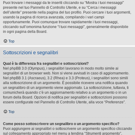
Puoi trovare i messaggi da te inseriti cliccando su “Mostra i tuoi messaggi”
presente nel tuo Pannello di Controllo Utente, e su “Cerca i messaggi
dell’utente” presente nella pagina del tuo profilo. Puoi cercare i tuoi argomenti,
usando la pagina di ricerca avanzata, compilando i vari campi
opportunamente. Puoi comunque trovare rapidamente i tuoi messaggi,
cliccando sull’omonima funzione “I tuoi messaggi”, generalmente disponibile
in ogni pagina della Board.
Top
Sottoscrizioni e segnalibri
Qual è la differenza fra segnalibri e sottoscrizioni?
Nel phpBB 3.0 (Olympus), i segnalibri lavorano in modo molto simile ai
segnalibri di un browser web. Non si viene avvisati in caso di aggiornamento.
Nel phpBB 3.1 (Ascraeus), 3.2 (Rhea) e 3.3 (Proteus), i segnalibri sono simili
alla sottoscrizione di un argomento. È possibile ricevere una notifica quando
un segnalibro di un argomento viene aggiornato. La sottoscrizione, tuttavia, ti
comunicherà quando c’è un aggiornamento relativo a un argomento o in un
forum della Board. Opzioni di notifica per segnalibri e sottoscrizioni possono
essere configurate nel Pannello di Controllo Utente, alla voce “Preferenze”.
Top
Come posso sottoscrivere un segnalibro o un argomento specifico?
Puoi aggiungere ai segnalibri o sottoscrivere un argomento specifico cliccando
sul collegamento appropriato nel menu a tendina “Strumenti argomento”,