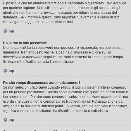
È possibile che un amministratore abbia cancellato o disattivato il tuo account
per qualche ragione. Molti siti rimuovono periodicamente gli account degli
utenti che non hanno mai inviato messaggi, per ridurre la grandezza del
database. Se il motivo è quest’ultimo registrati nuovamente e cerca di farti
coinvolgere maggiormente nelle discussioni.
Top
Ho perso la mia password!
Niente panico! La tua password non può essere recuperata, ma può essere
rigenerata. Per far questo vai nella pagina di ingresso e clicca su
Ho
dimenticato la password
, segui le istruzioni e tornerai in linea in poco tempo.
Se riscontri difficoltà, contatta l’amministratore.
Top
Perché vengo disconnesso automaticamente?
Se non selezioni
Ricordami
quando effettui il login, il sistema ti terrà connesso
per un periodo prestabilito. Questo serve a evitare che qualcuno possa usare il
tuo nome utente. Per rimanere connesso, seleziona l’opzione quando entri, ma
ricorda che questo non è consigliato se ti colleghi da un PC usato anche da
altri, ad es. in biblioteca, Internet point, università, ecc. Se non vedi il checkbox,
significa che un amministratore ha disabilitato questa caratteristica.
Top