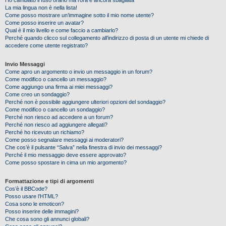
Ho cambiato il fuso orario ma l’ora è ancora sbagliata
La mia lingua non è nella lista!
Come posso mostrare un’immagine sotto il mio nome utente?
Come posso inserire un avatar?
Qual è il mio livello e come faccio a cambiarlo?
Perché quando clicco sul collegamento all’indirizzo di posta di un utente mi chiede di
accedere come utente registrato?
Invio Messaggi
Come apro un argomento o invio un messaggio in un forum?
Come modifico o cancello un messaggio?
Come aggiungo una firma ai miei messaggi?
Come creo un sondaggio?
Perché non è possibile aggiungere ulteriori opzioni del sondaggio?
Come modifico o cancello un sondaggio?
Perché non riesco ad accedere a un forum?
Perché non riesco ad aggiungere allegati?
Perché ho ricevuto un richiamo?
Come posso segnalare messaggi ai moderatori?
Che cos’è il pulsante “Salva” nella finestra di invio dei messaggi?
Perché il mio messaggio deve essere approvato?
Come posso spostare in cima un mio argomento?
Formattazione e tipi di argomenti
Cos’è il BBCode?
Posso usare l’HTML?
Cosa sono le emoticon?
Posso inserire delle immagini?
Che cosa sono gli annunci globali?