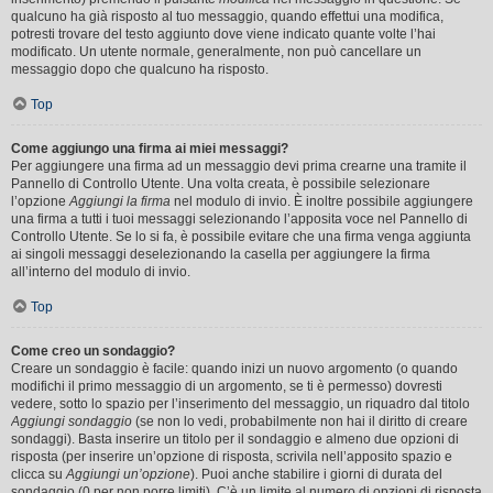
qualcuno ha già risposto al tuo messaggio, quando effettui una modifica,
potresti trovare del testo aggiunto dove viene indicato quante volte l’hai
modificato. Un utente normale, generalmente, non può cancellare un
messaggio dopo che qualcuno ha risposto.
Top
Come aggiungo una firma ai miei messaggi?
Per aggiungere una firma ad un messaggio devi prima crearne una tramite il
Pannello di Controllo Utente. Una volta creata, è possibile selezionare
l’opzione
Aggiungi la firma
nel modulo di invio. È inoltre possibile aggiungere
una firma a tutti i tuoi messaggi selezionando l’apposita voce nel Pannello di
Controllo Utente. Se lo si fa, è possibile evitare che una firma venga aggiunta
ai singoli messaggi deselezionando la casella per aggiungere la firma
all’interno del modulo di invio.
Top
Come creo un sondaggio?
Creare un sondaggio è facile: quando inizi un nuovo argomento (o quando
modifichi il primo messaggio di un argomento, se ti è permesso) dovresti
vedere, sotto lo spazio per l’inserimento del messaggio, un riquadro dal titolo
Aggiungi sondaggio
(se non lo vedi, probabilmente non hai il diritto di creare
sondaggi). Basta inserire un titolo per il sondaggio e almeno due opzioni di
risposta (per inserire un’opzione di risposta, scrivila nell’apposito spazio e
clicca su
Aggiungi un’opzione
). Puoi anche stabilire i giorni di durata del
sondaggio (0 per non porre limiti). C’è un limite al numero di opzioni di risposta