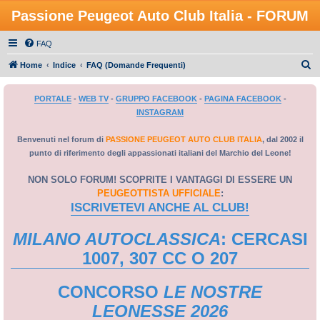
Passione Peugeot Auto Club Italia - FORUM
FAQ
C
Home
Indice
FAQ (Domande Frequenti)
e
PORTALE
-
WEB TV
-
GRUPPO FACEBOOK
-
PAGINA FACEBOOK
-
r
INSTAGRAM
c
a
Benvenuti nel forum di
PASSIONE PEUGEOT AUTO CLUB ITALIA
, dal 2002 il
punto di riferimento degli appassionati italiani del Marchio del Leone!
NON SOLO FORUM! SCOPRITE I VANTAGGI DI ESSERE UN
PEUGEOTTISTA UFFICIALE
:
ISCRIVETEVI ANCHE AL CLUB!
MILANO AUTOCLASSICA
: CERCASI
1007, 307 CC O 207
CONCORSO
LE NOSTRE
LEONESSE 2026