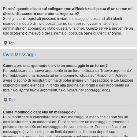
Perché quando clicco sul collegamento all’indirizzo di posta di un utente mi
chiede di accedere come utente registrato?
Solo gli utenti registrati possono inviare messaggi di posta ad altri utenti
usando il modulo di invio posta interno (ammesso, ovviamente, che gli
amministratori abbiano abilitato questa funzione). Questo serve a prevenire un
uso scorretto o malevolo del sistema di posta da parte di utenti anonimi.
Top
Invio Messaggi
Come apro un argomento o invio un messaggio in un forum?
Per pubblicare un nuovo argomento in un forum, clicca su “Nuovo argomento”.
Per pubblicare una risposta ad un argomento, clicca su “Rispondi”. Potresti
avere bisogno di registrarti prima di poter inviare un messaggio: le tue funzioni
disponibili sono elencate in fondo alla pagina del forum o dell’argomento (la
lista
Puoi aprire nuovi argomenti
,
Puoi votare nei sondaggi
, ecc.).
Top
Come modifico o cancello un messaggio?
Puoi modificare o cancellare solo i tuoi messaggi, a meno che tu non sia un
amministratore o un moderatore. Puoi cancellare un messaggio premendo il
pulsante con la «X» nel messaggio che vuoi eliminare. Puoi modificare un
messaggio (a volte solo per un limitato periodo di tempo dopo il suo
inserimento) premendo il pulsante
modifica
nel messaggio in questione. Se