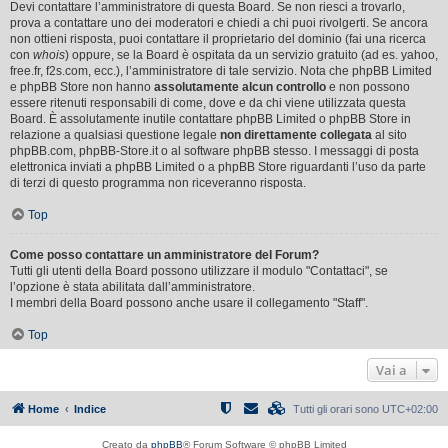
Devi contattare l’amministratore di questa Board. Se non riesci a trovarlo,
prova a contattare uno dei moderatori e chiedi a chi puoi rivolgerti. Se ancora
non ottieni risposta, puoi contattare il proprietario del dominio (fai una ricerca
con
whois
) oppure, se la Board è ospitata da un servizio gratuito (ad es. yahoo,
free.fr, f2s.com, ecc.), l’amministratore di tale servizio. Nota che phpBB Limited
e phpBB Store non hanno
assolutamente alcun controllo
e non possono
essere ritenuti responsabili di come, dove e da chi viene utilizzata questa
Board. È assolutamente inutile contattare phpBB Limited o phpBB Store in
relazione a qualsiasi questione legale
non direttamente collegata
al sito
phpBB.com, phpBB-Store.it o al software phpBB stesso. I messaggi di posta
elettronica inviati a phpBB Limited o a phpBB Store riguardanti l’uso da parte
di terzi di questo programma non riceveranno risposta.
Top
Come posso contattare un amministratore del Forum?
Tutti gli utenti della Board possono utilizzare il modulo "Contattaci", se
l’opzione è stata abilitata dall’amministratore.
I membri della Board possono anche usare il collegamento "Staff".
Top
Vai a
Home
Indice
Tutti gli orari sono
UTC+02:00
Creato da
phpBB
® Forum Software © phpBB Limited