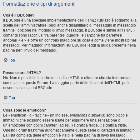
Formattazione e tipi di argomenti
Cos’è il BBCode?
Il BBCode è una speciale implementazione dell’HTML; l’utilizzo è soggetto alla
scelta dell’amministratore (puoi anche disabilitarlo di messaggio in messaggio
tramite l’opzione nel modulo di invio messaggi). Il BBCode è simile all’HTML, i
comandi sono racchiusi tra parentesi quadre [ e ] anziché tra parentesi
angolari < e > e offre un controllo maggiore su cosa e come viene mostrato nei
messaggi. Per maggiori informazioni sul BBCode leggi la guida presente nella
pagina per l’invio dei messaggi.
Top
Posso usare l’HTML?
No. Non è possibile inserire del codice HTML e ottenere che sia interpretato
come tale in questo Forum. La maggior parte delle funzioni dell’HTML può
essere sostituita dal BBCode.
Top
Cosa sono le emoticon?
Le «emoticon» o «faccine» (in inglese,
emoticons
o
smileys
) sono piccole
immagini che possono essere usate per esprimere una sensazione o
un’emozione con pochi caratteri; ad es. :) significa felice, :( significa triste.
Questo Forum trasforma automaticamente queste serie di caratteri in immagini.
La lista completa delle emoticon è visibile nella pagina di invio messaggi.