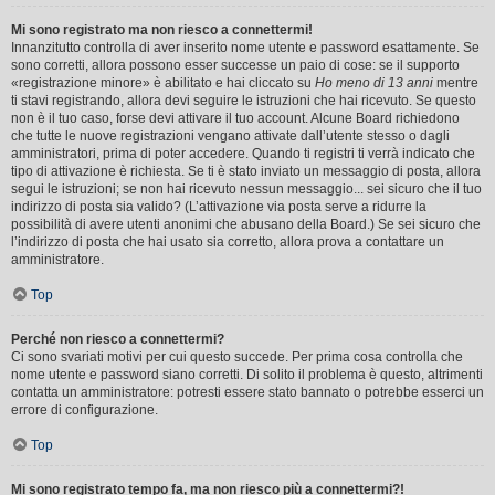
Mi sono registrato ma non riesco a connettermi!
Innanzitutto controlla di aver inserito nome utente e password esattamente. Se
sono corretti, allora possono esser successe un paio di cose: se il supporto
«registrazione minore» è abilitato e hai cliccato su
Ho meno di 13 anni
mentre
ti stavi registrando, allora devi seguire le istruzioni che hai ricevuto. Se questo
non è il tuo caso, forse devi attivare il tuo account. Alcune Board richiedono
che tutte le nuove registrazioni vengano attivate dall’utente stesso o dagli
amministratori, prima di poter accedere. Quando ti registri ti verrà indicato che
tipo di attivazione è richiesta. Se ti è stato inviato un messaggio di posta, allora
segui le istruzioni; se non hai ricevuto nessun messaggio... sei sicuro che il tuo
indirizzo di posta sia valido? (L’attivazione via posta serve a ridurre la
possibilità di avere utenti anonimi che abusano della Board.) Se sei sicuro che
l’indirizzo di posta che hai usato sia corretto, allora prova a contattare un
amministratore.
Top
Perché non riesco a connettermi?
Ci sono svariati motivi per cui questo succede. Per prima cosa controlla che
nome utente e password siano corretti. Di solito il problema è questo, altrimenti
contatta un amministratore: potresti essere stato bannato o potrebbe esserci un
errore di configurazione.
Top
Mi sono registrato tempo fa, ma non riesco più a connettermi?!