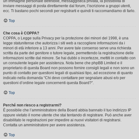
un’immagine personale definibile, messaggistica privata, la possibilità di
inviare messaggi di posta direttamente dal forum, l’iscrizione a gruppi utenti,
ecc. Ti bastano pochi secondi per registrarti e quindi ti raccomandiamo di farlo.
Top
Che cosa è COPPA?
COPPA, o Legge sulla Privacy per la protezione dei minori del 1998, è una
legge statunitense che autorizza i siti web a raccogliere informazioni da i
minori di età inferiore a 13 anni. Per avere tale consenso serve una richiesta
scritta da parte del genitore o tutore legale, permettendo la registrazione delle
informazioni scritte dal minore. Se hai dubbi o incertezze, mettiti in contatto con
un consulente legale per assistenza. Nota bene che phpBB Limited e il
proprietario di questa Board non possono fornire consigli legali e non sono un
punto di contatto per questioni legali di qualsiasi tipo, ad eccezione di quanto
indicato nella domanda “Chi devo contattare per segnalare abusi e/o per
questioni d’ordine legale concernenti questa Board?”.
Top
Perché non riesco a registrarmi?
È possibile che l’amministratore della Board abbia bannato il tuo indirizzo IP
oppure vietato il nome utente che stai tentando di registrare. Può anche aver
disabilitato le registrazioni per impedire ai nuovi visitatori di registrarsi.
Contatta un amministratore per avere assistenza.
Top