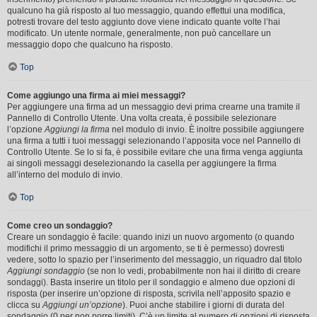
qualcuno ha già risposto al tuo messaggio, quando effettui una modifica,
potresti trovare del testo aggiunto dove viene indicato quante volte l’hai
modificato. Un utente normale, generalmente, non può cancellare un
messaggio dopo che qualcuno ha risposto.
Top
Come aggiungo una firma ai miei messaggi?
Per aggiungere una firma ad un messaggio devi prima crearne una tramite il
Pannello di Controllo Utente. Una volta creata, è possibile selezionare
l’opzione
Aggiungi la firma
nel modulo di invio. È inoltre possibile aggiungere
una firma a tutti i tuoi messaggi selezionando l’apposita voce nel Pannello di
Controllo Utente. Se lo si fa, è possibile evitare che una firma venga aggiunta
ai singoli messaggi deselezionando la casella per aggiungere la firma
all’interno del modulo di invio.
Top
Come creo un sondaggio?
Creare un sondaggio è facile: quando inizi un nuovo argomento (o quando
modifichi il primo messaggio di un argomento, se ti è permesso) dovresti
vedere, sotto lo spazio per l’inserimento del messaggio, un riquadro dal titolo
Aggiungi sondaggio
(se non lo vedi, probabilmente non hai il diritto di creare
sondaggi). Basta inserire un titolo per il sondaggio e almeno due opzioni di
risposta (per inserire un’opzione di risposta, scrivila nell’apposito spazio e
clicca su
Aggiungi un’opzione
). Puoi anche stabilire i giorni di durata del
sondaggio (0 per non porre limiti). C’è un limite al numero di opzioni di risposta