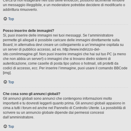
Cerca di non esagerare nell’uso delle emoticon, possono facilmente rendere
un messaggio illeggibile, e un moderatore potrebbe decidere di modificarlo o
addirittura rimuoverlo.
Top
Posso inserire delle immagini?
Sì, puoi inserire delle immagini nei tuoi messaggi. Se l’amministratore
permette gli allegati è possibile caricare delle immagini direttamente sulla
Board; in alternativa devi creare un collegamento a un’immagine ospitata su
un server di pubblico accesso, ad es. http://www.indirizzo-del-
sito.com/immagine.gif. Non puoi inserire immagini che hai sul tuo PC (a meno
che non abbia un server!) o immagini che si trovano dietro sistemi di
autenticazione, come caselle di posta tipo yahoo o hotmail, siti protetti da
codici di accesso, ecc. Per inserire l’immagine, puoi usare il comando BBCode
[img].
Top
Che cosa sono gli annunci globali?
Gli annunci globali sono annunci che contengono informazioni molto
importanti e tu dovresti leggerli quanto prima. Gli annunci globali appaiono in
cima a tutti i forum ed anche nel Pannello di Controllo Utente. La possibilità di
scrivere su un annuncio globale dipende dai permessi concessi
dall’amministratore.
Top