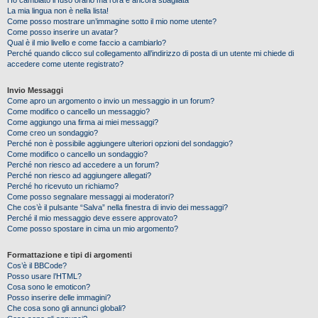
Ho cambiato il fuso orario ma l’ora è ancora sbagliata
La mia lingua non è nella lista!
Come posso mostrare un’immagine sotto il mio nome utente?
Come posso inserire un avatar?
Qual è il mio livello e come faccio a cambiarlo?
Perché quando clicco sul collegamento all’indirizzo di posta di un utente mi chiede di
accedere come utente registrato?
Invio Messaggi
Come apro un argomento o invio un messaggio in un forum?
Come modifico o cancello un messaggio?
Come aggiungo una firma ai miei messaggi?
Come creo un sondaggio?
Perché non è possibile aggiungere ulteriori opzioni del sondaggio?
Come modifico o cancello un sondaggio?
Perché non riesco ad accedere a un forum?
Perché non riesco ad aggiungere allegati?
Perché ho ricevuto un richiamo?
Come posso segnalare messaggi ai moderatori?
Che cos’è il pulsante “Salva” nella finestra di invio dei messaggi?
Perché il mio messaggio deve essere approvato?
Come posso spostare in cima un mio argomento?
Formattazione e tipi di argomenti
Cos’è il BBCode?
Posso usare l’HTML?
Cosa sono le emoticon?
Posso inserire delle immagini?
Che cosa sono gli annunci globali?