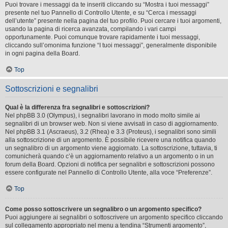
Puoi trovare i messaggi da te inseriti cliccando su “Mostra i tuoi messaggi”
presente nel tuo Pannello di Controllo Utente, e su “Cerca i messaggi
dell’utente” presente nella pagina del tuo profilo. Puoi cercare i tuoi argomenti,
usando la pagina di ricerca avanzata, compilando i vari campi
opportunamente. Puoi comunque trovare rapidamente i tuoi messaggi,
cliccando sull’omonima funzione “I tuoi messaggi”, generalmente disponibile
in ogni pagina della Board.
Top
Sottoscrizioni e segnalibri
Qual è la differenza fra segnalibri e sottoscrizioni?
Nel phpBB 3.0 (Olympus), i segnalibri lavorano in modo molto simile ai
segnalibri di un browser web. Non si viene avvisati in caso di aggiornamento.
Nel phpBB 3.1 (Ascraeus), 3.2 (Rhea) e 3.3 (Proteus), i segnalibri sono simili
alla sottoscrizione di un argomento. È possibile ricevere una notifica quando
un segnalibro di un argomento viene aggiornato. La sottoscrizione, tuttavia, ti
comunicherà quando c’è un aggiornamento relativo a un argomento o in un
forum della Board. Opzioni di notifica per segnalibri e sottoscrizioni possono
essere configurate nel Pannello di Controllo Utente, alla voce “Preferenze”.
Top
Come posso sottoscrivere un segnalibro o un argomento specifico?
Puoi aggiungere ai segnalibri o sottoscrivere un argomento specifico cliccando
sul collegamento appropriato nel menu a tendina “Strumenti argomento”,