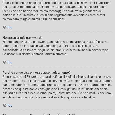
È possibile che un amministratore abbia cancellato o disattivato il tuo account
per qualche ragione. Molti siti rimuovono periodicamente gli account degli
utenti che non hanno mai inviato messaggi, per ridurre la grandezza del
database. Se il motivo è quest’ultimo registrati nuovamente e cerca di farti
coinvolgere maggiormente nelle discussioni.
Top
Ho perso la mia password!
Niente panico! La tua password non può essere recuperata, ma può essere
rigenerata. Per far questo vai nella pagina di ingresso e clicca su
Ho
dimenticato la password
, segui le istruzioni e tornerai in linea in poco tempo.
Se riscontri difficoltà, contatta l’amministratore.
Top
Perché vengo disconnesso automaticamente?
Se non selezioni
Ricordami
quando effettui il login, il sistema ti terrà connesso
per un periodo prestabilito. Questo serve a evitare che qualcuno possa usare il
tuo nome utente. Per rimanere connesso, seleziona l’opzione quando entri, ma
ricorda che questo non è consigliato se ti colleghi da un PC usato anche da
altri, ad es. in biblioteca, Internet point, università, ecc. Se non vedi il checkbox,
significa che un amministratore ha disabilitato questa caratteristica.
Top