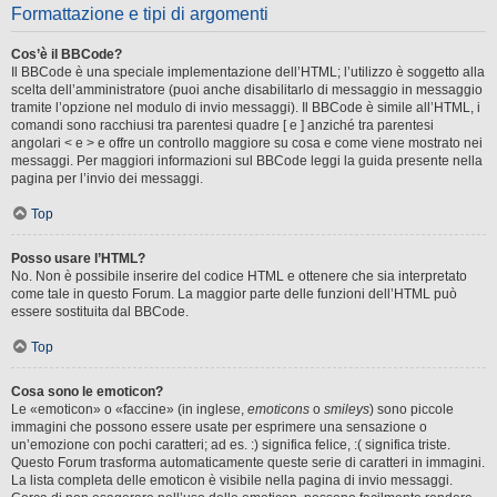
Formattazione e tipi di argomenti
Cos’è il BBCode?
Il BBCode è una speciale implementazione dell’HTML; l’utilizzo è soggetto alla
scelta dell’amministratore (puoi anche disabilitarlo di messaggio in messaggio
tramite l’opzione nel modulo di invio messaggi). Il BBCode è simile all’HTML, i
comandi sono racchiusi tra parentesi quadre [ e ] anziché tra parentesi
angolari < e > e offre un controllo maggiore su cosa e come viene mostrato nei
messaggi. Per maggiori informazioni sul BBCode leggi la guida presente nella
pagina per l’invio dei messaggi.
Top
Posso usare l’HTML?
No. Non è possibile inserire del codice HTML e ottenere che sia interpretato
come tale in questo Forum. La maggior parte delle funzioni dell’HTML può
essere sostituita dal BBCode.
Top
Cosa sono le emoticon?
Le «emoticon» o «faccine» (in inglese,
emoticons
o
smileys
) sono piccole
immagini che possono essere usate per esprimere una sensazione o
un’emozione con pochi caratteri; ad es. :) significa felice, :( significa triste.
Questo Forum trasforma automaticamente queste serie di caratteri in immagini.
La lista completa delle emoticon è visibile nella pagina di invio messaggi.