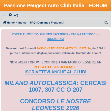
Passione Peugeot Auto Club Italia - FORUM
FAQ
C
Home
Indice
FAQ (Domande Frequenti)
e
PORTALE
-
WEB TV
-
GRUPPO FACEBOOK
-
PAGINA FACEBOOK
-
r
INSTAGRAM
c
a
Benvenuti nel forum di
PASSIONE PEUGEOT AUTO CLUB ITALIA
, dal 2002 il
punto di riferimento degli appassionati italiani del Marchio del Leone!
NON SOLO FORUM! SCOPRITE I VANTAGGI DI ESSERE UN
PEUGEOTTISTA UFFICIALE
:
ISCRIVETEVI ANCHE AL CLUB!
MILANO AUTOCLASSICA
: CERCASI
1007, 307 CC O 207
CONCORSO
LE NOSTRE
LEONESSE 2026