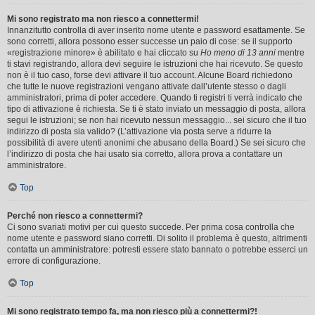
Mi sono registrato ma non riesco a connettermi!
Innanzitutto controlla di aver inserito nome utente e password esattamente. Se
sono corretti, allora possono esser successe un paio di cose: se il supporto
«registrazione minore» è abilitato e hai cliccato su
Ho meno di 13 anni
mentre
ti stavi registrando, allora devi seguire le istruzioni che hai ricevuto. Se questo
non è il tuo caso, forse devi attivare il tuo account. Alcune Board richiedono
che tutte le nuove registrazioni vengano attivate dall’utente stesso o dagli
amministratori, prima di poter accedere. Quando ti registri ti verrà indicato che
tipo di attivazione è richiesta. Se ti è stato inviato un messaggio di posta, allora
segui le istruzioni; se non hai ricevuto nessun messaggio... sei sicuro che il tuo
indirizzo di posta sia valido? (L’attivazione via posta serve a ridurre la
possibilità di avere utenti anonimi che abusano della Board.) Se sei sicuro che
l’indirizzo di posta che hai usato sia corretto, allora prova a contattare un
amministratore.
Top
Perché non riesco a connettermi?
Ci sono svariati motivi per cui questo succede. Per prima cosa controlla che
nome utente e password siano corretti. Di solito il problema è questo, altrimenti
contatta un amministratore: potresti essere stato bannato o potrebbe esserci un
errore di configurazione.
Top
Mi sono registrato tempo fa, ma non riesco più a connettermi?!