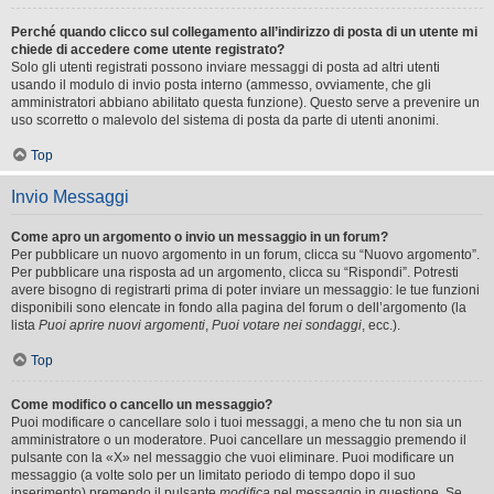
Perché quando clicco sul collegamento all’indirizzo di posta di un utente mi
chiede di accedere come utente registrato?
Solo gli utenti registrati possono inviare messaggi di posta ad altri utenti
usando il modulo di invio posta interno (ammesso, ovviamente, che gli
amministratori abbiano abilitato questa funzione). Questo serve a prevenire un
uso scorretto o malevolo del sistema di posta da parte di utenti anonimi.
Top
Invio Messaggi
Come apro un argomento o invio un messaggio in un forum?
Per pubblicare un nuovo argomento in un forum, clicca su “Nuovo argomento”.
Per pubblicare una risposta ad un argomento, clicca su “Rispondi”. Potresti
avere bisogno di registrarti prima di poter inviare un messaggio: le tue funzioni
disponibili sono elencate in fondo alla pagina del forum o dell’argomento (la
lista
Puoi aprire nuovi argomenti
,
Puoi votare nei sondaggi
, ecc.).
Top
Come modifico o cancello un messaggio?
Puoi modificare o cancellare solo i tuoi messaggi, a meno che tu non sia un
amministratore o un moderatore. Puoi cancellare un messaggio premendo il
pulsante con la «X» nel messaggio che vuoi eliminare. Puoi modificare un
messaggio (a volte solo per un limitato periodo di tempo dopo il suo
inserimento) premendo il pulsante
modifica
nel messaggio in questione. Se