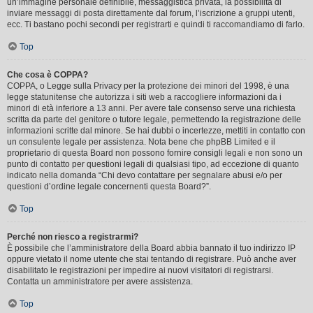
un’immagine personale definibile, messaggistica privata, la possibilità di
inviare messaggi di posta direttamente dal forum, l’iscrizione a gruppi utenti,
ecc. Ti bastano pochi secondi per registrarti e quindi ti raccomandiamo di farlo.
Top
Che cosa è COPPA?
COPPA, o Legge sulla Privacy per la protezione dei minori del 1998, è una
legge statunitense che autorizza i siti web a raccogliere informazioni da i
minori di età inferiore a 13 anni. Per avere tale consenso serve una richiesta
scritta da parte del genitore o tutore legale, permettendo la registrazione delle
informazioni scritte dal minore. Se hai dubbi o incertezze, mettiti in contatto con
un consulente legale per assistenza. Nota bene che phpBB Limited e il
proprietario di questa Board non possono fornire consigli legali e non sono un
punto di contatto per questioni legali di qualsiasi tipo, ad eccezione di quanto
indicato nella domanda “Chi devo contattare per segnalare abusi e/o per
questioni d’ordine legale concernenti questa Board?”.
Top
Perché non riesco a registrarmi?
È possibile che l’amministratore della Board abbia bannato il tuo indirizzo IP
oppure vietato il nome utente che stai tentando di registrare. Può anche aver
disabilitato le registrazioni per impedire ai nuovi visitatori di registrarsi.
Contatta un amministratore per avere assistenza.
Top