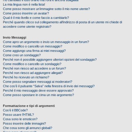
Ho cambiato il fuso orario ma l’ora è ancora sbagliata
La mia lingua non è nella lista!
Come posso mostrare un’immagine sotto il mio nome utente?
Come posso inserire un avatar?
Qual è il mio livello e come faccio a cambiarlo?
Perché quando clicco sul collegamento all’indirizzo di posta di un utente mi chiede di
accedere come utente registrato?
Invio Messaggi
Come apro un argomento o invio un messaggio in un forum?
Come modifico o cancello un messaggio?
Come aggiungo una firma ai miei messaggi?
Come creo un sondaggio?
Perché non è possibile aggiungere ulteriori opzioni del sondaggio?
Come modifico o cancello un sondaggio?
Perché non riesco ad accedere a un forum?
Perché non riesco ad aggiungere allegati?
Perché ho ricevuto un richiamo?
Come posso segnalare messaggi ai moderatori?
Che cos’è il pulsante “Salva” nella finestra di invio dei messaggi?
Perché il mio messaggio deve essere approvato?
Come posso spostare in cima un mio argomento?
Formattazione e tipi di argomenti
Cos’è il BBCode?
Posso usare l’HTML?
Cosa sono le emoticon?
Posso inserire delle immagini?
Che cosa sono gli annunci globali?