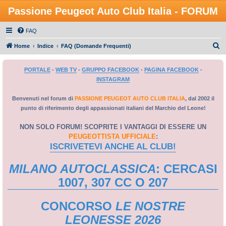
Passione Peugeot Auto Club Italia - FORUM
FAQ
C
Home
Indice
FAQ (Domande Frequenti)
e
PORTALE
-
WEB TV
-
GRUPPO FACEBOOK
-
PAGINA FACEBOOK
-
r
INSTAGRAM
c
a
Benvenuti nel forum di
PASSIONE PEUGEOT AUTO CLUB ITALIA
, dal 2002 il
punto di riferimento degli appassionati italiani del Marchio del Leone!
NON SOLO FORUM! SCOPRITE I VANTAGGI DI ESSERE UN
PEUGEOTTISTA UFFICIALE
:
ISCRIVETEVI ANCHE AL CLUB!
MILANO AUTOCLASSICA
: CERCASI
1007, 307 CC O 207
CONCORSO
LE NOSTRE
LEONESSE 2026