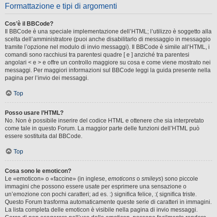
Formattazione e tipi di argomenti
Cos’è il BBCode?
Il BBCode è una speciale implementazione dell’HTML; l’utilizzo è soggetto alla
scelta dell’amministratore (puoi anche disabilitarlo di messaggio in messaggio
tramite l’opzione nel modulo di invio messaggi). Il BBCode è simile all’HTML, i
comandi sono racchiusi tra parentesi quadre [ e ] anziché tra parentesi
angolari < e > e offre un controllo maggiore su cosa e come viene mostrato nei
messaggi. Per maggiori informazioni sul BBCode leggi la guida presente nella
pagina per l’invio dei messaggi.
Top
Posso usare l’HTML?
No. Non è possibile inserire del codice HTML e ottenere che sia interpretato
come tale in questo Forum. La maggior parte delle funzioni dell’HTML può
essere sostituita dal BBCode.
Top
Cosa sono le emoticon?
Le «emoticon» o «faccine» (in inglese,
emoticons
o
smileys
) sono piccole
immagini che possono essere usate per esprimere una sensazione o
un’emozione con pochi caratteri; ad es. :) significa felice, :( significa triste.
Questo Forum trasforma automaticamente queste serie di caratteri in immagini.
La lista completa delle emoticon è visibile nella pagina di invio messaggi.