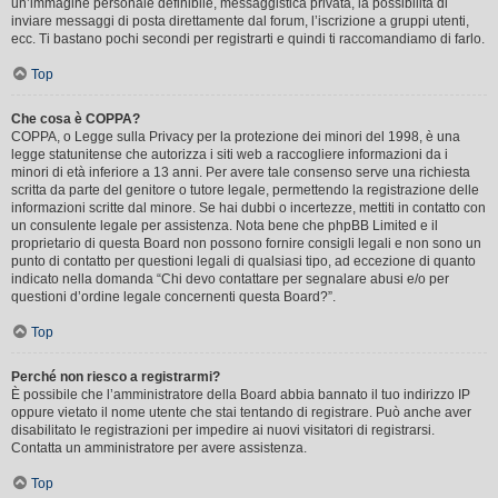
un’immagine personale definibile, messaggistica privata, la possibilità di
inviare messaggi di posta direttamente dal forum, l’iscrizione a gruppi utenti,
ecc. Ti bastano pochi secondi per registrarti e quindi ti raccomandiamo di farlo.
Top
Che cosa è COPPA?
COPPA, o Legge sulla Privacy per la protezione dei minori del 1998, è una
legge statunitense che autorizza i siti web a raccogliere informazioni da i
minori di età inferiore a 13 anni. Per avere tale consenso serve una richiesta
scritta da parte del genitore o tutore legale, permettendo la registrazione delle
informazioni scritte dal minore. Se hai dubbi o incertezze, mettiti in contatto con
un consulente legale per assistenza. Nota bene che phpBB Limited e il
proprietario di questa Board non possono fornire consigli legali e non sono un
punto di contatto per questioni legali di qualsiasi tipo, ad eccezione di quanto
indicato nella domanda “Chi devo contattare per segnalare abusi e/o per
questioni d’ordine legale concernenti questa Board?”.
Top
Perché non riesco a registrarmi?
È possibile che l’amministratore della Board abbia bannato il tuo indirizzo IP
oppure vietato il nome utente che stai tentando di registrare. Può anche aver
disabilitato le registrazioni per impedire ai nuovi visitatori di registrarsi.
Contatta un amministratore per avere assistenza.
Top