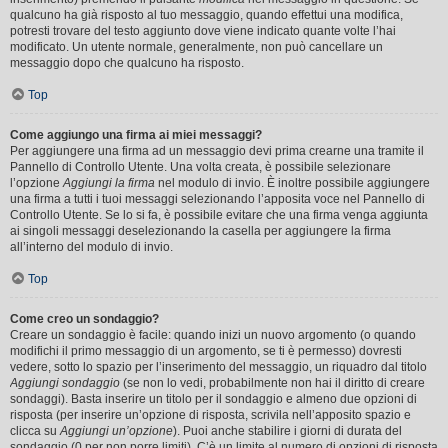
qualcuno ha già risposto al tuo messaggio, quando effettui una modifica,
potresti trovare del testo aggiunto dove viene indicato quante volte l’hai
modificato. Un utente normale, generalmente, non può cancellare un
messaggio dopo che qualcuno ha risposto.
Top
Come aggiungo una firma ai miei messaggi?
Per aggiungere una firma ad un messaggio devi prima crearne una tramite il
Pannello di Controllo Utente. Una volta creata, è possibile selezionare
l’opzione
Aggiungi la firma
nel modulo di invio. È inoltre possibile aggiungere
una firma a tutti i tuoi messaggi selezionando l’apposita voce nel Pannello di
Controllo Utente. Se lo si fa, è possibile evitare che una firma venga aggiunta
ai singoli messaggi deselezionando la casella per aggiungere la firma
all’interno del modulo di invio.
Top
Come creo un sondaggio?
Creare un sondaggio è facile: quando inizi un nuovo argomento (o quando
modifichi il primo messaggio di un argomento, se ti è permesso) dovresti
vedere, sotto lo spazio per l’inserimento del messaggio, un riquadro dal titolo
Aggiungi sondaggio
(se non lo vedi, probabilmente non hai il diritto di creare
sondaggi). Basta inserire un titolo per il sondaggio e almeno due opzioni di
risposta (per inserire un’opzione di risposta, scrivila nell’apposito spazio e
clicca su
Aggiungi un’opzione
). Puoi anche stabilire i giorni di durata del
sondaggio (0 per non porre limiti). C’è un limite al numero di opzioni di risposta