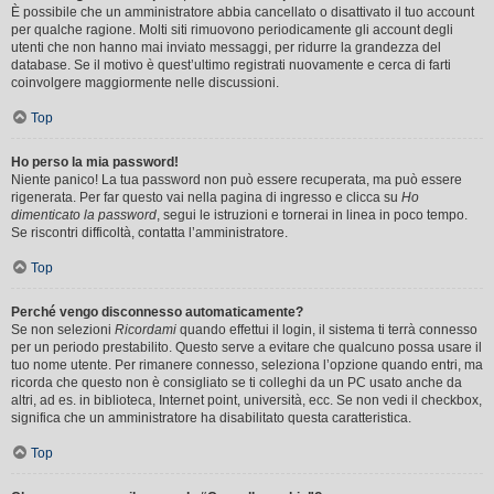
È possibile che un amministratore abbia cancellato o disattivato il tuo account
per qualche ragione. Molti siti rimuovono periodicamente gli account degli
utenti che non hanno mai inviato messaggi, per ridurre la grandezza del
database. Se il motivo è quest’ultimo registrati nuovamente e cerca di farti
coinvolgere maggiormente nelle discussioni.
Top
Ho perso la mia password!
Niente panico! La tua password non può essere recuperata, ma può essere
rigenerata. Per far questo vai nella pagina di ingresso e clicca su
Ho
dimenticato la password
, segui le istruzioni e tornerai in linea in poco tempo.
Se riscontri difficoltà, contatta l’amministratore.
Top
Perché vengo disconnesso automaticamente?
Se non selezioni
Ricordami
quando effettui il login, il sistema ti terrà connesso
per un periodo prestabilito. Questo serve a evitare che qualcuno possa usare il
tuo nome utente. Per rimanere connesso, seleziona l’opzione quando entri, ma
ricorda che questo non è consigliato se ti colleghi da un PC usato anche da
altri, ad es. in biblioteca, Internet point, università, ecc. Se non vedi il checkbox,
significa che un amministratore ha disabilitato questa caratteristica.
Top