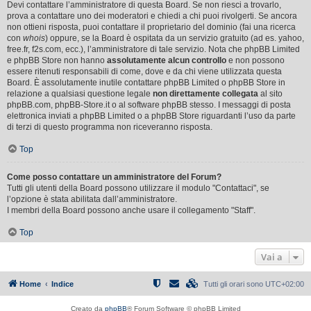
Devi contattare l’amministratore di questa Board. Se non riesci a trovarlo,
prova a contattare uno dei moderatori e chiedi a chi puoi rivolgerti. Se ancora
non ottieni risposta, puoi contattare il proprietario del dominio (fai una ricerca
con
whois
) oppure, se la Board è ospitata da un servizio gratuito (ad es. yahoo,
free.fr, f2s.com, ecc.), l’amministratore di tale servizio. Nota che phpBB Limited
e phpBB Store non hanno
assolutamente alcun controllo
e non possono
essere ritenuti responsabili di come, dove e da chi viene utilizzata questa
Board. È assolutamente inutile contattare phpBB Limited o phpBB Store in
relazione a qualsiasi questione legale
non direttamente collegata
al sito
phpBB.com, phpBB-Store.it o al software phpBB stesso. I messaggi di posta
elettronica inviati a phpBB Limited o a phpBB Store riguardanti l’uso da parte
di terzi di questo programma non riceveranno risposta.
Top
Come posso contattare un amministratore del Forum?
Tutti gli utenti della Board possono utilizzare il modulo "Contattaci", se
l’opzione è stata abilitata dall’amministratore.
I membri della Board possono anche usare il collegamento "Staff".
Top
Vai a
Home
Indice
Tutti gli orari sono
UTC+02:00
Creato da
phpBB
® Forum Software © phpBB Limited