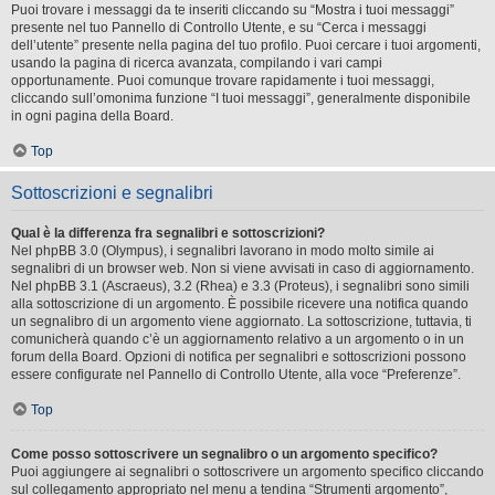
Puoi trovare i messaggi da te inseriti cliccando su “Mostra i tuoi messaggi”
presente nel tuo Pannello di Controllo Utente, e su “Cerca i messaggi
dell’utente” presente nella pagina del tuo profilo. Puoi cercare i tuoi argomenti,
usando la pagina di ricerca avanzata, compilando i vari campi
opportunamente. Puoi comunque trovare rapidamente i tuoi messaggi,
cliccando sull’omonima funzione “I tuoi messaggi”, generalmente disponibile
in ogni pagina della Board.
Top
Sottoscrizioni e segnalibri
Qual è la differenza fra segnalibri e sottoscrizioni?
Nel phpBB 3.0 (Olympus), i segnalibri lavorano in modo molto simile ai
segnalibri di un browser web. Non si viene avvisati in caso di aggiornamento.
Nel phpBB 3.1 (Ascraeus), 3.2 (Rhea) e 3.3 (Proteus), i segnalibri sono simili
alla sottoscrizione di un argomento. È possibile ricevere una notifica quando
un segnalibro di un argomento viene aggiornato. La sottoscrizione, tuttavia, ti
comunicherà quando c’è un aggiornamento relativo a un argomento o in un
forum della Board. Opzioni di notifica per segnalibri e sottoscrizioni possono
essere configurate nel Pannello di Controllo Utente, alla voce “Preferenze”.
Top
Come posso sottoscrivere un segnalibro o un argomento specifico?
Puoi aggiungere ai segnalibri o sottoscrivere un argomento specifico cliccando
sul collegamento appropriato nel menu a tendina “Strumenti argomento”,