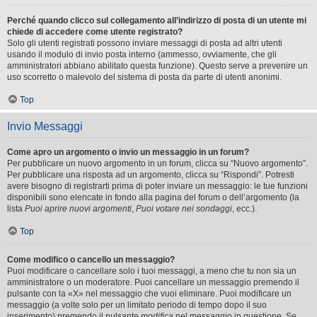
Perché quando clicco sul collegamento all’indirizzo di posta di un utente mi
chiede di accedere come utente registrato?
Solo gli utenti registrati possono inviare messaggi di posta ad altri utenti
usando il modulo di invio posta interno (ammesso, ovviamente, che gli
amministratori abbiano abilitato questa funzione). Questo serve a prevenire un
uso scorretto o malevolo del sistema di posta da parte di utenti anonimi.
Top
Invio Messaggi
Come apro un argomento o invio un messaggio in un forum?
Per pubblicare un nuovo argomento in un forum, clicca su “Nuovo argomento”.
Per pubblicare una risposta ad un argomento, clicca su “Rispondi”. Potresti
avere bisogno di registrarti prima di poter inviare un messaggio: le tue funzioni
disponibili sono elencate in fondo alla pagina del forum o dell’argomento (la
lista
Puoi aprire nuovi argomenti
,
Puoi votare nei sondaggi
, ecc.).
Top
Come modifico o cancello un messaggio?
Puoi modificare o cancellare solo i tuoi messaggi, a meno che tu non sia un
amministratore o un moderatore. Puoi cancellare un messaggio premendo il
pulsante con la «X» nel messaggio che vuoi eliminare. Puoi modificare un
messaggio (a volte solo per un limitato periodo di tempo dopo il suo
inserimento) premendo il pulsante
modifica
nel messaggio in questione. Se