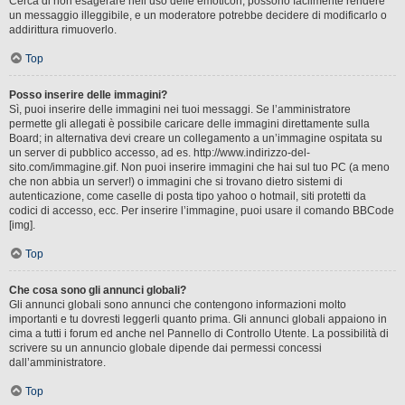
Cerca di non esagerare nell’uso delle emoticon, possono facilmente rendere
un messaggio illeggibile, e un moderatore potrebbe decidere di modificarlo o
addirittura rimuoverlo.
Top
Posso inserire delle immagini?
Sì, puoi inserire delle immagini nei tuoi messaggi. Se l’amministratore
permette gli allegati è possibile caricare delle immagini direttamente sulla
Board; in alternativa devi creare un collegamento a un’immagine ospitata su
un server di pubblico accesso, ad es. http://www.indirizzo-del-
sito.com/immagine.gif. Non puoi inserire immagini che hai sul tuo PC (a meno
che non abbia un server!) o immagini che si trovano dietro sistemi di
autenticazione, come caselle di posta tipo yahoo o hotmail, siti protetti da
codici di accesso, ecc. Per inserire l’immagine, puoi usare il comando BBCode
[img].
Top
Che cosa sono gli annunci globali?
Gli annunci globali sono annunci che contengono informazioni molto
importanti e tu dovresti leggerli quanto prima. Gli annunci globali appaiono in
cima a tutti i forum ed anche nel Pannello di Controllo Utente. La possibilità di
scrivere su un annuncio globale dipende dai permessi concessi
dall’amministratore.
Top