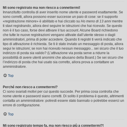
Mi sono registrato ma non riesco a connettermi!
Innanzitutto controlla di aver inserito nome utente e password esattamente. Se
sono corretti, allora possono esser successe un paio di cose: se il supporto
«registrazione minore» è abilitato e hai cliccato su
Ho meno di 13 anni
mentre
ti stavi registrando, allora devi seguire le istruzioni che hai ricevuto. Se questo
non è il tuo caso, forse devi attivare il tuo account. Alcune Board richiedono
che tutte le nuove registrazioni vengano attivate dall’utente stesso o dagli
amministratori, prima di poter accedere. Quando ti registri ti verrà indicato che
tipo di attivazione è richiesta. Se ti è stato inviato un messaggio di posta, allora
segui le istruzioni; se non hai ricevuto nessun messaggio... sei sicuro che il tuo
indirizzo di posta sia valido? (L’attivazione via posta serve a ridurre la
possibilità di avere utenti anonimi che abusano della Board.) Se sei sicuro che
l’indirizzo di posta che hai usato sia corretto, allora prova a contattare un
amministratore.
Top
Perché non riesco a connettermi?
Ci sono svariati motivi per cui questo succede. Per prima cosa controlla che
nome utente e password siano corretti. Di solito il problema è questo, altrimenti
contatta un amministratore: potresti essere stato bannato o potrebbe esserci un
errore di configurazione.
Top
Mi sono registrato tempo fa, ma non riesco più a connettermi?!