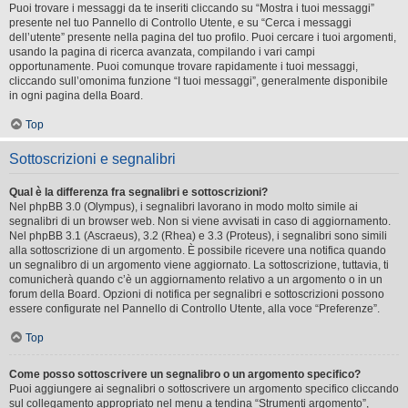
Puoi trovare i messaggi da te inseriti cliccando su “Mostra i tuoi messaggi”
presente nel tuo Pannello di Controllo Utente, e su “Cerca i messaggi
dell’utente” presente nella pagina del tuo profilo. Puoi cercare i tuoi argomenti,
usando la pagina di ricerca avanzata, compilando i vari campi
opportunamente. Puoi comunque trovare rapidamente i tuoi messaggi,
cliccando sull’omonima funzione “I tuoi messaggi”, generalmente disponibile
in ogni pagina della Board.
Top
Sottoscrizioni e segnalibri
Qual è la differenza fra segnalibri e sottoscrizioni?
Nel phpBB 3.0 (Olympus), i segnalibri lavorano in modo molto simile ai
segnalibri di un browser web. Non si viene avvisati in caso di aggiornamento.
Nel phpBB 3.1 (Ascraeus), 3.2 (Rhea) e 3.3 (Proteus), i segnalibri sono simili
alla sottoscrizione di un argomento. È possibile ricevere una notifica quando
un segnalibro di un argomento viene aggiornato. La sottoscrizione, tuttavia, ti
comunicherà quando c’è un aggiornamento relativo a un argomento o in un
forum della Board. Opzioni di notifica per segnalibri e sottoscrizioni possono
essere configurate nel Pannello di Controllo Utente, alla voce “Preferenze”.
Top
Come posso sottoscrivere un segnalibro o un argomento specifico?
Puoi aggiungere ai segnalibri o sottoscrivere un argomento specifico cliccando
sul collegamento appropriato nel menu a tendina “Strumenti argomento”,