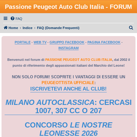
Passione Peugeot Auto Club Italia - FORUM
FAQ
C
Home
Indice
FAQ (Domande Frequenti)
e
PORTALE
-
WEB TV
-
GRUPPO FACEBOOK
-
PAGINA FACEBOOK
-
r
INSTAGRAM
c
a
Benvenuti nel forum di
PASSIONE PEUGEOT AUTO CLUB ITALIA
, dal 2002 il
punto di riferimento degli appassionati italiani del Marchio del Leone!
NON SOLO FORUM! SCOPRITE I VANTAGGI DI ESSERE UN
PEUGEOTTISTA UFFICIALE
:
ISCRIVETEVI ANCHE AL CLUB!
MILANO AUTOCLASSICA
: CERCASI
1007, 307 CC O 207
CONCORSO
LE NOSTRE
LEONESSE 2026