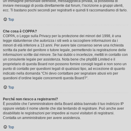
un’immagine personale definibile, messaggistica privata, la possibilità di
inviare messaggi di posta direttamente dal forum, l’iscrizione a gruppi utenti,
ecc. Ti bastano pochi secondi per registrarti e quindi ti raccomandiamo di farlo.
Top
Che cosa è COPPA?
COPPA, o Legge sulla Privacy per la protezione dei minori del 1998, è una
legge statunitense che autorizza i siti web a raccogliere informazioni da i
minori di età inferiore a 13 anni. Per avere tale consenso serve una richiesta
scritta da parte del genitore o tutore legale, permettendo la registrazione delle
informazioni scritte dal minore. Se hai dubbi o incertezze, mettiti in contatto con
un consulente legale per assistenza. Nota bene che phpBB Limited e il
proprietario di questa Board non possono fornire consigli legali e non sono un
punto di contatto per questioni legali di qualsiasi tipo, ad eccezione di quanto
indicato nella domanda “Chi devo contattare per segnalare abusi e/o per
questioni d’ordine legale concernenti questa Board?”.
Top
Perché non riesco a registrarmi?
È possibile che l’amministratore della Board abbia bannato il tuo indirizzo IP
oppure vietato il nome utente che stai tentando di registrare. Può anche aver
disabilitato le registrazioni per impedire ai nuovi visitatori di registrarsi.
Contatta un amministratore per avere assistenza.
Top