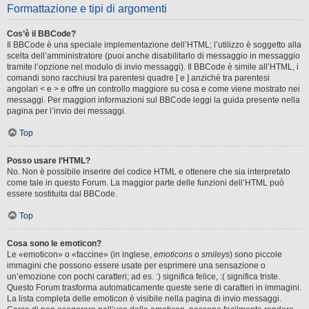
Formattazione e tipi di argomenti
Cos’è il BBCode?
Il BBCode è una speciale implementazione dell’HTML; l’utilizzo è soggetto alla
scelta dell’amministratore (puoi anche disabilitarlo di messaggio in messaggio
tramite l’opzione nel modulo di invio messaggi). Il BBCode è simile all’HTML, i
comandi sono racchiusi tra parentesi quadre [ e ] anziché tra parentesi
angolari < e > e offre un controllo maggiore su cosa e come viene mostrato nei
messaggi. Per maggiori informazioni sul BBCode leggi la guida presente nella
pagina per l’invio dei messaggi.
Top
Posso usare l’HTML?
No. Non è possibile inserire del codice HTML e ottenere che sia interpretato
come tale in questo Forum. La maggior parte delle funzioni dell’HTML può
essere sostituita dal BBCode.
Top
Cosa sono le emoticon?
Le «emoticon» o «faccine» (in inglese,
emoticons
o
smileys
) sono piccole
immagini che possono essere usate per esprimere una sensazione o
un’emozione con pochi caratteri; ad es. :) significa felice, :( significa triste.
Questo Forum trasforma automaticamente queste serie di caratteri in immagini.
La lista completa delle emoticon è visibile nella pagina di invio messaggi.