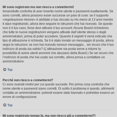
Mi sono registrato ma non riesco a connettermi!
Innanzitutto controlla di aver inserito nome utente e password esattamente. Se
sono corretti, allora possono esser successe un paio di cose: se il supporto
«registrazione minore» è abilitato e hai cliccato su
Ho meno di 13 anni
mentre
ti stavi registrando, allora devi seguire le istruzioni che hai ricevuto. Se questo
non è il tuo caso, forse devi attivare il tuo account. Alcune Board richiedono
che tutte le nuove registrazioni vengano attivate dall’utente stesso o dagli
amministratori, prima di poter accedere. Quando ti registri ti verrà indicato che
tipo di attivazione è richiesta. Se ti è stato inviato un messaggio di posta, allora
segui le istruzioni; se non hai ricevuto nessun messaggio... sei sicuro che il tuo
indirizzo di posta sia valido? (L’attivazione via posta serve a ridurre la
possibilità di avere utenti anonimi che abusano della Board.) Se sei sicuro che
l’indirizzo di posta che hai usato sia corretto, allora prova a contattare un
amministratore.
Top
Perché non riesco a connettermi?
Ci sono svariati motivi per cui questo succede. Per prima cosa controlla che
nome utente e password siano corretti. Di solito il problema è questo, altrimenti
contatta un amministratore: potresti essere stato bannato o potrebbe esserci un
errore di configurazione.
Top
Mi sono registrato tempo fa, ma non riesco più a connettermi?!