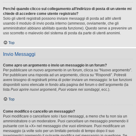
Perché quando clicco sul collegamento all’indirizzo di posta di un utente mi
chiede di accedere come utente registrato?
Solo gli utenti registrati possono inviare messaggi di posta ad altri utenti
usando il modulo di invio posta interno (ammesso, ovviamente, che gli
amministratori abbiano abilitato questa funzione). Questo serve a prevenire un
uso scorretto o malevolo del sistema di posta da parte di utenti anonimi.
Top
Invio Messaggi
Come apro un argomento o invio un messaggio in un forum?
Per pubblicare un nuovo argomento in un forum, clicca su “Nuovo argomento”.
Per pubblicare una risposta ad un argomento, clicca su “Rispondi”. Potresti
avere bisogno di registrarti prima di poter inviare un messaggio: le tue funzioni
disponibili sono elencate in fondo alla pagina del forum o dell’argomento (la
lista
Puoi aprire nuovi argomenti
,
Puoi votare nei sondaggi
, ecc.).
Top
Come modifico o cancello un messaggio?
Puoi modificare o cancellare solo i tuoi messaggi, a meno che tu non sia un
amministratore o un moderatore. Puoi cancellare un messaggio premendo il
pulsante con la «X» nel messaggio che vuoi eliminare. Puoi modificare un
messaggio (a volte solo per un limitato periodo di tempo dopo il suo
inserimento) premendo il pulsante
modifica
nel messaggio in questione. Se