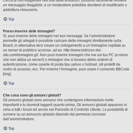
Cerca di non esagerare nell’uso delle emoticon, possono facilmente rendere
un messaggio illeggibile, e un moderatore potrebbe decidere di modificarlo o
addirittura rimuoverlo.
Top
Posso inserire delle immagini?
Sì, puoi inserire delle immagini nei tuoi messaggi. Se l’amministratore
permette gli allegati è possibile caricare delle immagini direttamente sulla
Board; in alternativa devi creare un collegamento a un’immagine ospitata su
un server di pubblico accesso, ad es. http://www.indirizzo-del-
sito.com/immagine.gif. Non puoi inserire immagini che hai sul tuo PC (a meno
che non abbia un server!) o immagini che si trovano dietro sistemi di
autenticazione, come caselle di posta tipo yahoo o hotmail, siti protetti da
codici di accesso, ecc. Per inserire l’immagine, puoi usare il comando BBCode
[img].
Top
Che cosa sono gli annunci globali?
Gli annunci globali sono annunci che contengono informazioni molto
importanti e tu dovresti leggerli quanto prima. Gli annunci globali appaiono in
cima a tutti i forum ed anche nel Pannello di Controllo Utente. La possibilità di
scrivere su un annuncio globale dipende dai permessi concessi
dall’amministratore.
Top