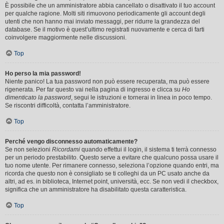
È possibile che un amministratore abbia cancellato o disattivato il tuo account
per qualche ragione. Molti siti rimuovono periodicamente gli account degli
utenti che non hanno mai inviato messaggi, per ridurre la grandezza del
database. Se il motivo è quest’ultimo registrati nuovamente e cerca di farti
coinvolgere maggiormente nelle discussioni.
Top
Ho perso la mia password!
Niente panico! La tua password non può essere recuperata, ma può essere
rigenerata. Per far questo vai nella pagina di ingresso e clicca su
Ho
dimenticato la password
, segui le istruzioni e tornerai in linea in poco tempo.
Se riscontri difficoltà, contatta l’amministratore.
Top
Perché vengo disconnesso automaticamente?
Se non selezioni
Ricordami
quando effettui il login, il sistema ti terrà connesso
per un periodo prestabilito. Questo serve a evitare che qualcuno possa usare il
tuo nome utente. Per rimanere connesso, seleziona l’opzione quando entri, ma
ricorda che questo non è consigliato se ti colleghi da un PC usato anche da
altri, ad es. in biblioteca, Internet point, università, ecc. Se non vedi il checkbox,
significa che un amministratore ha disabilitato questa caratteristica.
Top