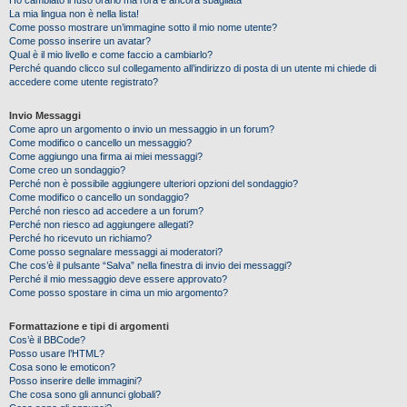
Ho cambiato il fuso orario ma l’ora è ancora sbagliata
La mia lingua non è nella lista!
Come posso mostrare un’immagine sotto il mio nome utente?
Come posso inserire un avatar?
Qual è il mio livello e come faccio a cambiarlo?
Perché quando clicco sul collegamento all’indirizzo di posta di un utente mi chiede di
accedere come utente registrato?
Invio Messaggi
Come apro un argomento o invio un messaggio in un forum?
Come modifico o cancello un messaggio?
Come aggiungo una firma ai miei messaggi?
Come creo un sondaggio?
Perché non è possibile aggiungere ulteriori opzioni del sondaggio?
Come modifico o cancello un sondaggio?
Perché non riesco ad accedere a un forum?
Perché non riesco ad aggiungere allegati?
Perché ho ricevuto un richiamo?
Come posso segnalare messaggi ai moderatori?
Che cos’è il pulsante “Salva” nella finestra di invio dei messaggi?
Perché il mio messaggio deve essere approvato?
Come posso spostare in cima un mio argomento?
Formattazione e tipi di argomenti
Cos’è il BBCode?
Posso usare l’HTML?
Cosa sono le emoticon?
Posso inserire delle immagini?
Che cosa sono gli annunci globali?