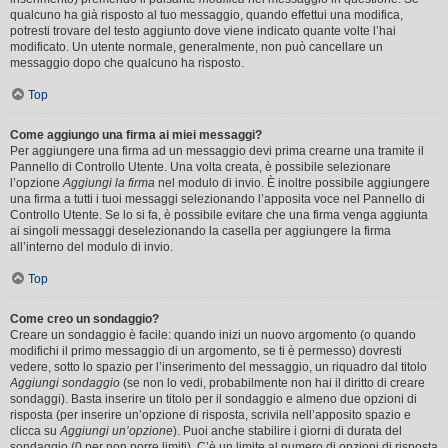
qualcuno ha già risposto al tuo messaggio, quando effettui una modifica,
potresti trovare del testo aggiunto dove viene indicato quante volte l’hai
modificato. Un utente normale, generalmente, non può cancellare un
messaggio dopo che qualcuno ha risposto.
Top
Come aggiungo una firma ai miei messaggi?
Per aggiungere una firma ad un messaggio devi prima crearne una tramite il
Pannello di Controllo Utente. Una volta creata, è possibile selezionare
l’opzione
Aggiungi la firma
nel modulo di invio. È inoltre possibile aggiungere
una firma a tutti i tuoi messaggi selezionando l’apposita voce nel Pannello di
Controllo Utente. Se lo si fa, è possibile evitare che una firma venga aggiunta
ai singoli messaggi deselezionando la casella per aggiungere la firma
all’interno del modulo di invio.
Top
Come creo un sondaggio?
Creare un sondaggio è facile: quando inizi un nuovo argomento (o quando
modifichi il primo messaggio di un argomento, se ti è permesso) dovresti
vedere, sotto lo spazio per l’inserimento del messaggio, un riquadro dal titolo
Aggiungi sondaggio
(se non lo vedi, probabilmente non hai il diritto di creare
sondaggi). Basta inserire un titolo per il sondaggio e almeno due opzioni di
risposta (per inserire un’opzione di risposta, scrivila nell’apposito spazio e
clicca su
Aggiungi un’opzione
). Puoi anche stabilire i giorni di durata del
sondaggio (0 per non porre limiti). C’è un limite al numero di opzioni di risposta