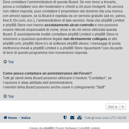
Devi contattare l’amministratore di questa Board. Se non riesci a trovarlo,
prova a contattare uno dei moderatori e chiedi a chi puoi rivolgerti. Se ancora
non ottieni risposta, puoi contattare il proprietario del dominio (fai una ricerca
con
whois
) oppure, se la Board è ospitata da un servizio gratuito (ad es. yahoo,
free.fr, f2s.com, ecc.), l’amministratore di tale servizio. Nota che phpBB Limited
e phpBB Store non hanno
assolutamente alcun controllo
e non possono
essere ritenuti responsabili di come, dove e da chi viene utilizzata questa
Board. È assolutamente inutile contattare phpBB Limited o phpBB Store in
relazione a qualsiasi questione legale
non direttamente collegata
al sito
phpBB.com, phpBB-Store.it o al software phpBB stesso. I messaggi di posta
elettronica inviati a phpBB Limited o a phpBB Store riguardanti l’uso da parte
di terzi di questo programma non riceveranno risposta.
Top
Come posso contattare un amministratore del Forum?
Tutti gli utenti della Board possono utilizzare il modulo "Contattaci", se
l’opzione è stata abilitata dall’amministratore.
I membri della Board possono anche usare il collegamento "Staff".
Top
Vai a
Home
Indice
Tutti gli orari sono
UTC+02:00
Creato da
phpBB
® Forum Software © phpBB Limited