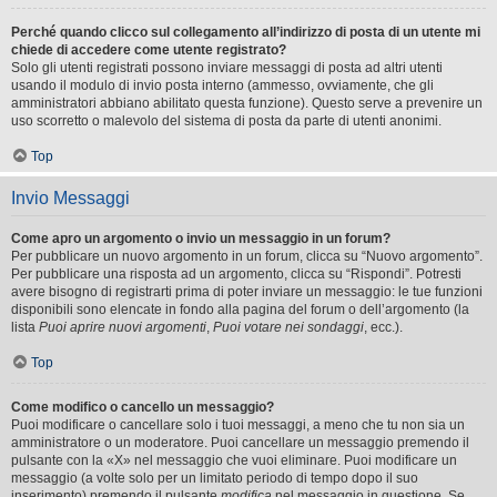
Perché quando clicco sul collegamento all’indirizzo di posta di un utente mi
chiede di accedere come utente registrato?
Solo gli utenti registrati possono inviare messaggi di posta ad altri utenti
usando il modulo di invio posta interno (ammesso, ovviamente, che gli
amministratori abbiano abilitato questa funzione). Questo serve a prevenire un
uso scorretto o malevolo del sistema di posta da parte di utenti anonimi.
Top
Invio Messaggi
Come apro un argomento o invio un messaggio in un forum?
Per pubblicare un nuovo argomento in un forum, clicca su “Nuovo argomento”.
Per pubblicare una risposta ad un argomento, clicca su “Rispondi”. Potresti
avere bisogno di registrarti prima di poter inviare un messaggio: le tue funzioni
disponibili sono elencate in fondo alla pagina del forum o dell’argomento (la
lista
Puoi aprire nuovi argomenti
,
Puoi votare nei sondaggi
, ecc.).
Top
Come modifico o cancello un messaggio?
Puoi modificare o cancellare solo i tuoi messaggi, a meno che tu non sia un
amministratore o un moderatore. Puoi cancellare un messaggio premendo il
pulsante con la «X» nel messaggio che vuoi eliminare. Puoi modificare un
messaggio (a volte solo per un limitato periodo di tempo dopo il suo
inserimento) premendo il pulsante
modifica
nel messaggio in questione. Se