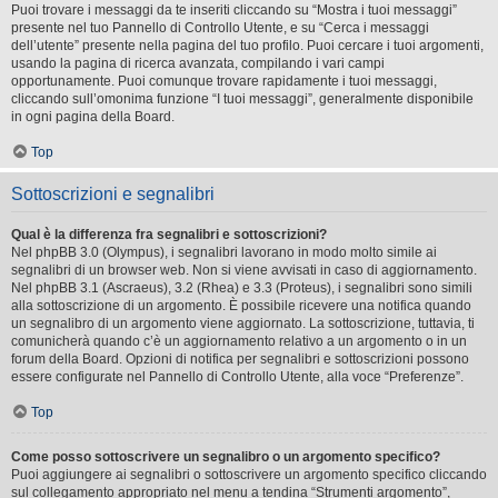
Puoi trovare i messaggi da te inseriti cliccando su “Mostra i tuoi messaggi”
presente nel tuo Pannello di Controllo Utente, e su “Cerca i messaggi
dell’utente” presente nella pagina del tuo profilo. Puoi cercare i tuoi argomenti,
usando la pagina di ricerca avanzata, compilando i vari campi
opportunamente. Puoi comunque trovare rapidamente i tuoi messaggi,
cliccando sull’omonima funzione “I tuoi messaggi”, generalmente disponibile
in ogni pagina della Board.
Top
Sottoscrizioni e segnalibri
Qual è la differenza fra segnalibri e sottoscrizioni?
Nel phpBB 3.0 (Olympus), i segnalibri lavorano in modo molto simile ai
segnalibri di un browser web. Non si viene avvisati in caso di aggiornamento.
Nel phpBB 3.1 (Ascraeus), 3.2 (Rhea) e 3.3 (Proteus), i segnalibri sono simili
alla sottoscrizione di un argomento. È possibile ricevere una notifica quando
un segnalibro di un argomento viene aggiornato. La sottoscrizione, tuttavia, ti
comunicherà quando c’è un aggiornamento relativo a un argomento o in un
forum della Board. Opzioni di notifica per segnalibri e sottoscrizioni possono
essere configurate nel Pannello di Controllo Utente, alla voce “Preferenze”.
Top
Come posso sottoscrivere un segnalibro o un argomento specifico?
Puoi aggiungere ai segnalibri o sottoscrivere un argomento specifico cliccando
sul collegamento appropriato nel menu a tendina “Strumenti argomento”,