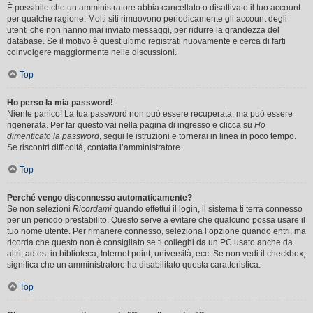
È possibile che un amministratore abbia cancellato o disattivato il tuo account
per qualche ragione. Molti siti rimuovono periodicamente gli account degli
utenti che non hanno mai inviato messaggi, per ridurre la grandezza del
database. Se il motivo è quest’ultimo registrati nuovamente e cerca di farti
coinvolgere maggiormente nelle discussioni.
Top
Ho perso la mia password!
Niente panico! La tua password non può essere recuperata, ma può essere
rigenerata. Per far questo vai nella pagina di ingresso e clicca su
Ho
dimenticato la password
, segui le istruzioni e tornerai in linea in poco tempo.
Se riscontri difficoltà, contatta l’amministratore.
Top
Perché vengo disconnesso automaticamente?
Se non selezioni
Ricordami
quando effettui il login, il sistema ti terrà connesso
per un periodo prestabilito. Questo serve a evitare che qualcuno possa usare il
tuo nome utente. Per rimanere connesso, seleziona l’opzione quando entri, ma
ricorda che questo non è consigliato se ti colleghi da un PC usato anche da
altri, ad es. in biblioteca, Internet point, università, ecc. Se non vedi il checkbox,
significa che un amministratore ha disabilitato questa caratteristica.
Top