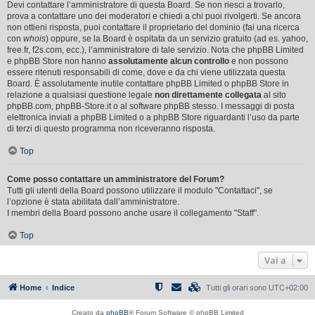
Devi contattare l’amministratore di questa Board. Se non riesci a trovarlo,
prova a contattare uno dei moderatori e chiedi a chi puoi rivolgerti. Se ancora
non ottieni risposta, puoi contattare il proprietario del dominio (fai una ricerca
con
whois
) oppure, se la Board è ospitata da un servizio gratuito (ad es. yahoo,
free.fr, f2s.com, ecc.), l’amministratore di tale servizio. Nota che phpBB Limited
e phpBB Store non hanno
assolutamente alcun controllo
e non possono
essere ritenuti responsabili di come, dove e da chi viene utilizzata questa
Board. È assolutamente inutile contattare phpBB Limited o phpBB Store in
relazione a qualsiasi questione legale
non direttamente collegata
al sito
phpBB.com, phpBB-Store.it o al software phpBB stesso. I messaggi di posta
elettronica inviati a phpBB Limited o a phpBB Store riguardanti l’uso da parte
di terzi di questo programma non riceveranno risposta.
Top
Come posso contattare un amministratore del Forum?
Tutti gli utenti della Board possono utilizzare il modulo "Contattaci", se
l’opzione è stata abilitata dall’amministratore.
I membri della Board possono anche usare il collegamento "Staff".
Top
Vai a
Home
Indice
Tutti gli orari sono
UTC+02:00
Creato da
phpBB
® Forum Software © phpBB Limited