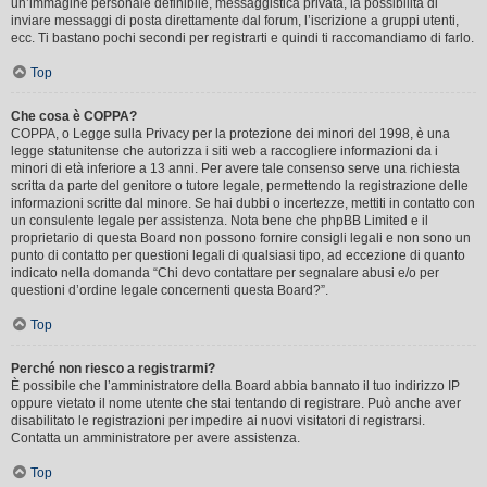
un’immagine personale definibile, messaggistica privata, la possibilità di
inviare messaggi di posta direttamente dal forum, l’iscrizione a gruppi utenti,
ecc. Ti bastano pochi secondi per registrarti e quindi ti raccomandiamo di farlo.
Top
Che cosa è COPPA?
COPPA, o Legge sulla Privacy per la protezione dei minori del 1998, è una
legge statunitense che autorizza i siti web a raccogliere informazioni da i
minori di età inferiore a 13 anni. Per avere tale consenso serve una richiesta
scritta da parte del genitore o tutore legale, permettendo la registrazione delle
informazioni scritte dal minore. Se hai dubbi o incertezze, mettiti in contatto con
un consulente legale per assistenza. Nota bene che phpBB Limited e il
proprietario di questa Board non possono fornire consigli legali e non sono un
punto di contatto per questioni legali di qualsiasi tipo, ad eccezione di quanto
indicato nella domanda “Chi devo contattare per segnalare abusi e/o per
questioni d’ordine legale concernenti questa Board?”.
Top
Perché non riesco a registrarmi?
È possibile che l’amministratore della Board abbia bannato il tuo indirizzo IP
oppure vietato il nome utente che stai tentando di registrare. Può anche aver
disabilitato le registrazioni per impedire ai nuovi visitatori di registrarsi.
Contatta un amministratore per avere assistenza.
Top