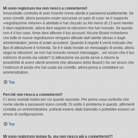
Mi sono registrato ma non riesco a connettermi!
Innanzitutto controlla di aver inserito nome utente e password esattamente. Se
sono corretti, allora possono esser successe un paio di cose: se il supporto
«registrazione minore» è abilitato e hai cliccato su
Ho meno di 13 anni
mentre
ti stavi registrando, allora devi seguire le istruzioni che hai ricevuto. Se questo
non è il tuo caso, forse devi attivare il tuo account. Alcune Board richiedono
che tutte le nuove registrazioni vengano attivate dall’utente stesso o dagli
amministratori, prima di poter accedere. Quando ti registri ti verrà indicato che
tipo di attivazione è richiesta. Se ti è stato inviato un messaggio di posta, allora
segui le istruzioni; se non hai ricevuto nessun messaggio... sei sicuro che il tuo
indirizzo di posta sia valido? (L’attivazione via posta serve a ridurre la
possibilità di avere utenti anonimi che abusano della Board.) Se sei sicuro che
l’indirizzo di posta che hai usato sia corretto, allora prova a contattare un
amministratore.
Top
Perché non riesco a connettermi?
Ci sono svariati motivi per cui questo succede. Per prima cosa controlla che
nome utente e password siano corretti. Di solito il problema è questo, altrimenti
contatta un amministratore: potresti essere stato bannato o potrebbe esserci un
errore di configurazione.
Top
Mi sono registrato tempo fa, ma non riesco più a connettermi?!