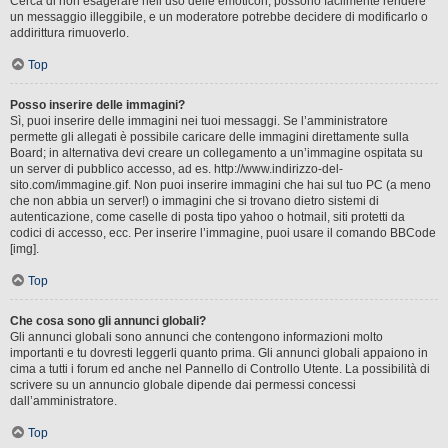
Cerca di non esagerare nell’uso delle emoticon, possono facilmente rendere
un messaggio illeggibile, e un moderatore potrebbe decidere di modificarlo o
addirittura rimuoverlo.
Top
Posso inserire delle immagini?
Sì, puoi inserire delle immagini nei tuoi messaggi. Se l’amministratore
permette gli allegati è possibile caricare delle immagini direttamente sulla
Board; in alternativa devi creare un collegamento a un’immagine ospitata su
un server di pubblico accesso, ad es. http://www.indirizzo-del-
sito.com/immagine.gif. Non puoi inserire immagini che hai sul tuo PC (a meno
che non abbia un server!) o immagini che si trovano dietro sistemi di
autenticazione, come caselle di posta tipo yahoo o hotmail, siti protetti da
codici di accesso, ecc. Per inserire l’immagine, puoi usare il comando BBCode
[img].
Top
Che cosa sono gli annunci globali?
Gli annunci globali sono annunci che contengono informazioni molto
importanti e tu dovresti leggerli quanto prima. Gli annunci globali appaiono in
cima a tutti i forum ed anche nel Pannello di Controllo Utente. La possibilità di
scrivere su un annuncio globale dipende dai permessi concessi
dall’amministratore.
Top