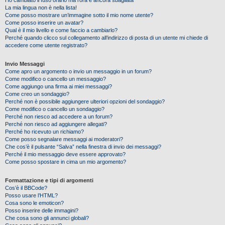
Ho cambiato il fuso orario ma l’ora è ancora sbagliata
La mia lingua non è nella lista!
Come posso mostrare un’immagine sotto il mio nome utente?
Come posso inserire un avatar?
Qual è il mio livello e come faccio a cambiarlo?
Perché quando clicco sul collegamento all’indirizzo di posta di un utente mi chiede di
accedere come utente registrato?
Invio Messaggi
Come apro un argomento o invio un messaggio in un forum?
Come modifico o cancello un messaggio?
Come aggiungo una firma ai miei messaggi?
Come creo un sondaggio?
Perché non è possibile aggiungere ulteriori opzioni del sondaggio?
Come modifico o cancello un sondaggio?
Perché non riesco ad accedere a un forum?
Perché non riesco ad aggiungere allegati?
Perché ho ricevuto un richiamo?
Come posso segnalare messaggi ai moderatori?
Che cos’è il pulsante “Salva” nella finestra di invio dei messaggi?
Perché il mio messaggio deve essere approvato?
Come posso spostare in cima un mio argomento?
Formattazione e tipi di argomenti
Cos’è il BBCode?
Posso usare l’HTML?
Cosa sono le emoticon?
Posso inserire delle immagini?
Che cosa sono gli annunci globali?