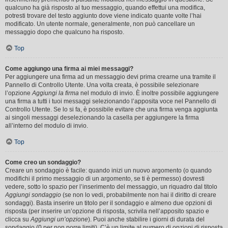
qualcuno ha già risposto al tuo messaggio, quando effettui una modifica,
potresti trovare del testo aggiunto dove viene indicato quante volte l’hai
modificato. Un utente normale, generalmente, non può cancellare un
messaggio dopo che qualcuno ha risposto.
Top
Come aggiungo una firma ai miei messaggi?
Per aggiungere una firma ad un messaggio devi prima crearne una tramite il
Pannello di Controllo Utente. Una volta creata, è possibile selezionare
l’opzione
Aggiungi la firma
nel modulo di invio. È inoltre possibile aggiungere
una firma a tutti i tuoi messaggi selezionando l’apposita voce nel Pannello di
Controllo Utente. Se lo si fa, è possibile evitare che una firma venga aggiunta
ai singoli messaggi deselezionando la casella per aggiungere la firma
all’interno del modulo di invio.
Top
Come creo un sondaggio?
Creare un sondaggio è facile: quando inizi un nuovo argomento (o quando
modifichi il primo messaggio di un argomento, se ti è permesso) dovresti
vedere, sotto lo spazio per l’inserimento del messaggio, un riquadro dal titolo
Aggiungi sondaggio
(se non lo vedi, probabilmente non hai il diritto di creare
sondaggi). Basta inserire un titolo per il sondaggio e almeno due opzioni di
risposta (per inserire un’opzione di risposta, scrivila nell’apposito spazio e
clicca su
Aggiungi un’opzione
). Puoi anche stabilire i giorni di durata del
sondaggio (0 per non porre limiti). C’è un limite al numero di opzioni di risposta