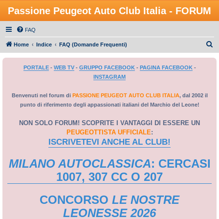
Passione Peugeot Auto Club Italia - FORUM
FAQ
C
Home
Indice
FAQ (Domande Frequenti)
e
PORTALE
-
WEB TV
-
GRUPPO FACEBOOK
-
PAGINA FACEBOOK
-
r
INSTAGRAM
c
a
Benvenuti nel forum di
PASSIONE PEUGEOT AUTO CLUB ITALIA
, dal 2002 il
punto di riferimento degli appassionati italiani del Marchio del Leone!
NON SOLO FORUM! SCOPRITE I VANTAGGI DI ESSERE UN
PEUGEOTTISTA UFFICIALE
:
ISCRIVETEVI ANCHE AL CLUB!
MILANO AUTOCLASSICA
: CERCASI
1007, 307 CC O 207
CONCORSO
LE NOSTRE
LEONESSE 2026