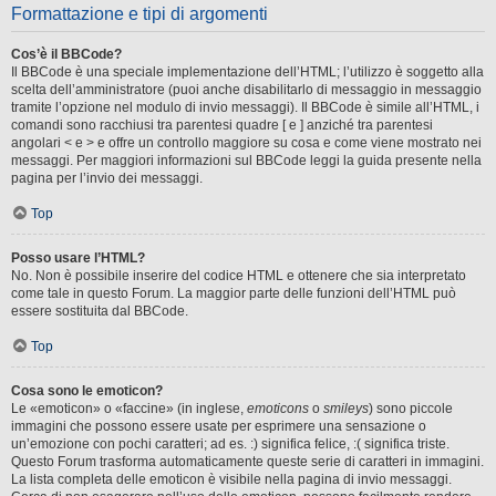
Formattazione e tipi di argomenti
Cos’è il BBCode?
Il BBCode è una speciale implementazione dell’HTML; l’utilizzo è soggetto alla
scelta dell’amministratore (puoi anche disabilitarlo di messaggio in messaggio
tramite l’opzione nel modulo di invio messaggi). Il BBCode è simile all’HTML, i
comandi sono racchiusi tra parentesi quadre [ e ] anziché tra parentesi
angolari < e > e offre un controllo maggiore su cosa e come viene mostrato nei
messaggi. Per maggiori informazioni sul BBCode leggi la guida presente nella
pagina per l’invio dei messaggi.
Top
Posso usare l’HTML?
No. Non è possibile inserire del codice HTML e ottenere che sia interpretato
come tale in questo Forum. La maggior parte delle funzioni dell’HTML può
essere sostituita dal BBCode.
Top
Cosa sono le emoticon?
Le «emoticon» o «faccine» (in inglese,
emoticons
o
smileys
) sono piccole
immagini che possono essere usate per esprimere una sensazione o
un’emozione con pochi caratteri; ad es. :) significa felice, :( significa triste.
Questo Forum trasforma automaticamente queste serie di caratteri in immagini.
La lista completa delle emoticon è visibile nella pagina di invio messaggi.