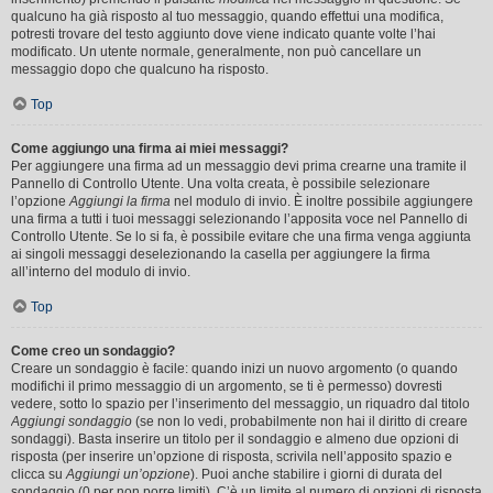
qualcuno ha già risposto al tuo messaggio, quando effettui una modifica,
potresti trovare del testo aggiunto dove viene indicato quante volte l’hai
modificato. Un utente normale, generalmente, non può cancellare un
messaggio dopo che qualcuno ha risposto.
Top
Come aggiungo una firma ai miei messaggi?
Per aggiungere una firma ad un messaggio devi prima crearne una tramite il
Pannello di Controllo Utente. Una volta creata, è possibile selezionare
l’opzione
Aggiungi la firma
nel modulo di invio. È inoltre possibile aggiungere
una firma a tutti i tuoi messaggi selezionando l’apposita voce nel Pannello di
Controllo Utente. Se lo si fa, è possibile evitare che una firma venga aggiunta
ai singoli messaggi deselezionando la casella per aggiungere la firma
all’interno del modulo di invio.
Top
Come creo un sondaggio?
Creare un sondaggio è facile: quando inizi un nuovo argomento (o quando
modifichi il primo messaggio di un argomento, se ti è permesso) dovresti
vedere, sotto lo spazio per l’inserimento del messaggio, un riquadro dal titolo
Aggiungi sondaggio
(se non lo vedi, probabilmente non hai il diritto di creare
sondaggi). Basta inserire un titolo per il sondaggio e almeno due opzioni di
risposta (per inserire un’opzione di risposta, scrivila nell’apposito spazio e
clicca su
Aggiungi un’opzione
). Puoi anche stabilire i giorni di durata del
sondaggio (0 per non porre limiti). C’è un limite al numero di opzioni di risposta