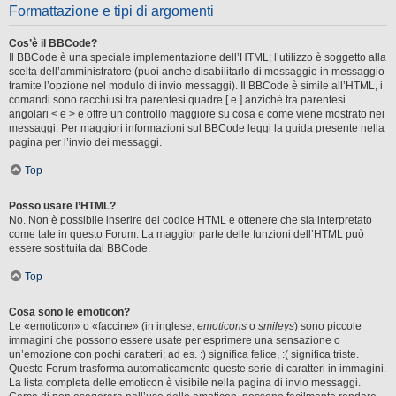
Formattazione e tipi di argomenti
Cos’è il BBCode?
Il BBCode è una speciale implementazione dell’HTML; l’utilizzo è soggetto alla
scelta dell’amministratore (puoi anche disabilitarlo di messaggio in messaggio
tramite l’opzione nel modulo di invio messaggi). Il BBCode è simile all’HTML, i
comandi sono racchiusi tra parentesi quadre [ e ] anziché tra parentesi
angolari < e > e offre un controllo maggiore su cosa e come viene mostrato nei
messaggi. Per maggiori informazioni sul BBCode leggi la guida presente nella
pagina per l’invio dei messaggi.
Top
Posso usare l’HTML?
No. Non è possibile inserire del codice HTML e ottenere che sia interpretato
come tale in questo Forum. La maggior parte delle funzioni dell’HTML può
essere sostituita dal BBCode.
Top
Cosa sono le emoticon?
Le «emoticon» o «faccine» (in inglese,
emoticons
o
smileys
) sono piccole
immagini che possono essere usate per esprimere una sensazione o
un’emozione con pochi caratteri; ad es. :) significa felice, :( significa triste.
Questo Forum trasforma automaticamente queste serie di caratteri in immagini.
La lista completa delle emoticon è visibile nella pagina di invio messaggi.