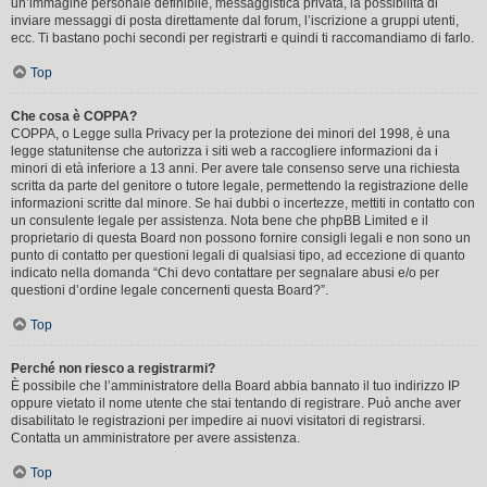
un’immagine personale definibile, messaggistica privata, la possibilità di
inviare messaggi di posta direttamente dal forum, l’iscrizione a gruppi utenti,
ecc. Ti bastano pochi secondi per registrarti e quindi ti raccomandiamo di farlo.
Top
Che cosa è COPPA?
COPPA, o Legge sulla Privacy per la protezione dei minori del 1998, è una
legge statunitense che autorizza i siti web a raccogliere informazioni da i
minori di età inferiore a 13 anni. Per avere tale consenso serve una richiesta
scritta da parte del genitore o tutore legale, permettendo la registrazione delle
informazioni scritte dal minore. Se hai dubbi o incertezze, mettiti in contatto con
un consulente legale per assistenza. Nota bene che phpBB Limited e il
proprietario di questa Board non possono fornire consigli legali e non sono un
punto di contatto per questioni legali di qualsiasi tipo, ad eccezione di quanto
indicato nella domanda “Chi devo contattare per segnalare abusi e/o per
questioni d’ordine legale concernenti questa Board?”.
Top
Perché non riesco a registrarmi?
È possibile che l’amministratore della Board abbia bannato il tuo indirizzo IP
oppure vietato il nome utente che stai tentando di registrare. Può anche aver
disabilitato le registrazioni per impedire ai nuovi visitatori di registrarsi.
Contatta un amministratore per avere assistenza.
Top