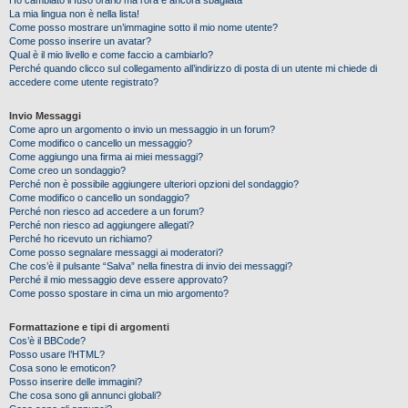
Ho cambiato il fuso orario ma l’ora è ancora sbagliata
La mia lingua non è nella lista!
Come posso mostrare un’immagine sotto il mio nome utente?
Come posso inserire un avatar?
Qual è il mio livello e come faccio a cambiarlo?
Perché quando clicco sul collegamento all’indirizzo di posta di un utente mi chiede di
accedere come utente registrato?
Invio Messaggi
Come apro un argomento o invio un messaggio in un forum?
Come modifico o cancello un messaggio?
Come aggiungo una firma ai miei messaggi?
Come creo un sondaggio?
Perché non è possibile aggiungere ulteriori opzioni del sondaggio?
Come modifico o cancello un sondaggio?
Perché non riesco ad accedere a un forum?
Perché non riesco ad aggiungere allegati?
Perché ho ricevuto un richiamo?
Come posso segnalare messaggi ai moderatori?
Che cos’è il pulsante “Salva” nella finestra di invio dei messaggi?
Perché il mio messaggio deve essere approvato?
Come posso spostare in cima un mio argomento?
Formattazione e tipi di argomenti
Cos’è il BBCode?
Posso usare l’HTML?
Cosa sono le emoticon?
Posso inserire delle immagini?
Che cosa sono gli annunci globali?