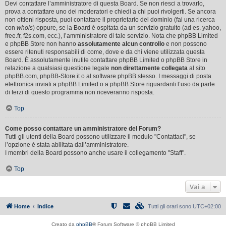
Devi contattare l’amministratore di questa Board. Se non riesci a trovarlo,
prova a contattare uno dei moderatori e chiedi a chi puoi rivolgerti. Se ancora
non ottieni risposta, puoi contattare il proprietario del dominio (fai una ricerca
con
whois
) oppure, se la Board è ospitata da un servizio gratuito (ad es. yahoo,
free.fr, f2s.com, ecc.), l’amministratore di tale servizio. Nota che phpBB Limited
e phpBB Store non hanno
assolutamente alcun controllo
e non possono
essere ritenuti responsabili di come, dove e da chi viene utilizzata questa
Board. È assolutamente inutile contattare phpBB Limited o phpBB Store in
relazione a qualsiasi questione legale
non direttamente collegata
al sito
phpBB.com, phpBB-Store.it o al software phpBB stesso. I messaggi di posta
elettronica inviati a phpBB Limited o a phpBB Store riguardanti l’uso da parte
di terzi di questo programma non riceveranno risposta.
Top
Come posso contattare un amministratore del Forum?
Tutti gli utenti della Board possono utilizzare il modulo "Contattaci", se
l’opzione è stata abilitata dall’amministratore.
I membri della Board possono anche usare il collegamento "Staff".
Top
Vai a
Home
Indice
Tutti gli orari sono
UTC+02:00
Creato da
phpBB
® Forum Software © phpBB Limited