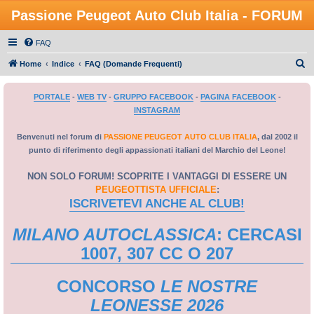
Passione Peugeot Auto Club Italia - FORUM
FAQ
C
Home
Indice
FAQ (Domande Frequenti)
e
PORTALE
-
WEB TV
-
GRUPPO FACEBOOK
-
PAGINA FACEBOOK
-
r
INSTAGRAM
c
a
Benvenuti nel forum di
PASSIONE PEUGEOT AUTO CLUB ITALIA
, dal 2002 il
punto di riferimento degli appassionati italiani del Marchio del Leone!
NON SOLO FORUM! SCOPRITE I VANTAGGI DI ESSERE UN
PEUGEOTTISTA UFFICIALE
:
ISCRIVETEVI ANCHE AL CLUB!
MILANO AUTOCLASSICA
: CERCASI
1007, 307 CC O 207
CONCORSO
LE NOSTRE
LEONESSE 2026