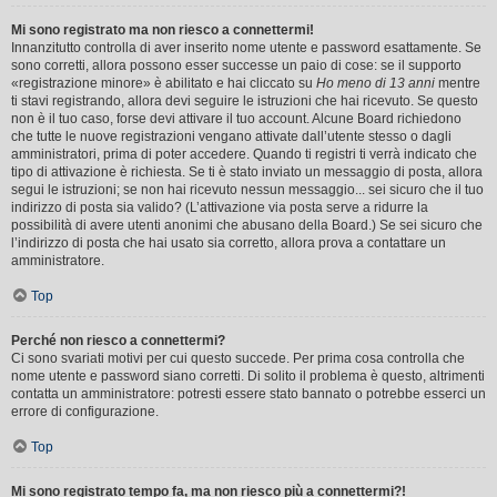
Mi sono registrato ma non riesco a connettermi!
Innanzitutto controlla di aver inserito nome utente e password esattamente. Se
sono corretti, allora possono esser successe un paio di cose: se il supporto
«registrazione minore» è abilitato e hai cliccato su
Ho meno di 13 anni
mentre
ti stavi registrando, allora devi seguire le istruzioni che hai ricevuto. Se questo
non è il tuo caso, forse devi attivare il tuo account. Alcune Board richiedono
che tutte le nuove registrazioni vengano attivate dall’utente stesso o dagli
amministratori, prima di poter accedere. Quando ti registri ti verrà indicato che
tipo di attivazione è richiesta. Se ti è stato inviato un messaggio di posta, allora
segui le istruzioni; se non hai ricevuto nessun messaggio... sei sicuro che il tuo
indirizzo di posta sia valido? (L’attivazione via posta serve a ridurre la
possibilità di avere utenti anonimi che abusano della Board.) Se sei sicuro che
l’indirizzo di posta che hai usato sia corretto, allora prova a contattare un
amministratore.
Top
Perché non riesco a connettermi?
Ci sono svariati motivi per cui questo succede. Per prima cosa controlla che
nome utente e password siano corretti. Di solito il problema è questo, altrimenti
contatta un amministratore: potresti essere stato bannato o potrebbe esserci un
errore di configurazione.
Top
Mi sono registrato tempo fa, ma non riesco più a connettermi?!