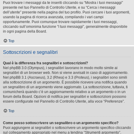
Puoi trovare i messaggi da te inseriti cliccando su “Mostra i tuoi messaggi”
presente nel tuo Pannello di Controllo Utente, e su “Cerca i messaggi
dell’utente” presente nella pagina del tuo profilo. Puoi cercare i tuoi argomenti,
usando la pagina di ricerca avanzata, compilando i vari campi
opportunamente. Puoi comunque trovare rapidamente i tuoi messaggi,
cliccando sull’omonima funzione “I tuoi messaggi”, generalmente disponibile
in ogni pagina della Board.
Top
Sottoscrizioni e segnalibri
Qual è la differenza fra segnalibri e sottoscrizioni?
Nel phpBB 3.0 (Olympus), i segnalibri lavorano in modo molto simile ai
segnalibri di un browser web. Non si viene avvisati in caso di aggiornamento.
Nel phpBB 3.1 (Ascraeus), 3.2 (Rhea) e 3.3 (Proteus), i segnalibri sono simili
alla sottoscrizione di un argomento. È possibile ricevere una notifica quando
un segnalibro di un argomento viene aggiornato. La sottoscrizione, tuttavia, ti
comunicherà quando c’è un aggiornamento relativo a un argomento o in un
forum della Board. Opzioni di notifica per segnalibri e sottoscrizioni possono
essere configurate nel Pannello di Controllo Utente, alla voce “Preferenze”.
Top
Come posso sottoscrivere un segnalibro o un argomento specifico?
Puoi aggiungere ai segnalibri o sottoscrivere un argomento specifico cliccando
sul collegamento appropriato nel menu a tendina “Strumenti argomento”,