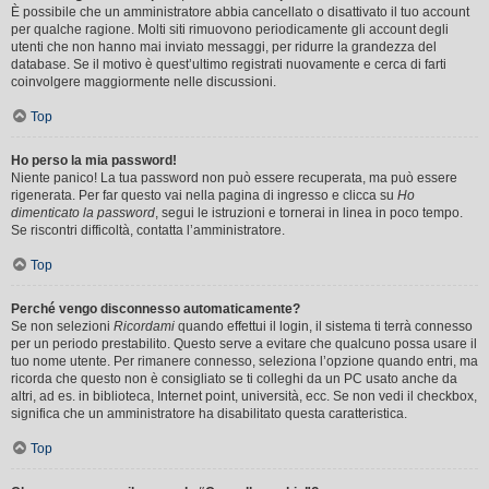
È possibile che un amministratore abbia cancellato o disattivato il tuo account
per qualche ragione. Molti siti rimuovono periodicamente gli account degli
utenti che non hanno mai inviato messaggi, per ridurre la grandezza del
database. Se il motivo è quest’ultimo registrati nuovamente e cerca di farti
coinvolgere maggiormente nelle discussioni.
Top
Ho perso la mia password!
Niente panico! La tua password non può essere recuperata, ma può essere
rigenerata. Per far questo vai nella pagina di ingresso e clicca su
Ho
dimenticato la password
, segui le istruzioni e tornerai in linea in poco tempo.
Se riscontri difficoltà, contatta l’amministratore.
Top
Perché vengo disconnesso automaticamente?
Se non selezioni
Ricordami
quando effettui il login, il sistema ti terrà connesso
per un periodo prestabilito. Questo serve a evitare che qualcuno possa usare il
tuo nome utente. Per rimanere connesso, seleziona l’opzione quando entri, ma
ricorda che questo non è consigliato se ti colleghi da un PC usato anche da
altri, ad es. in biblioteca, Internet point, università, ecc. Se non vedi il checkbox,
significa che un amministratore ha disabilitato questa caratteristica.
Top