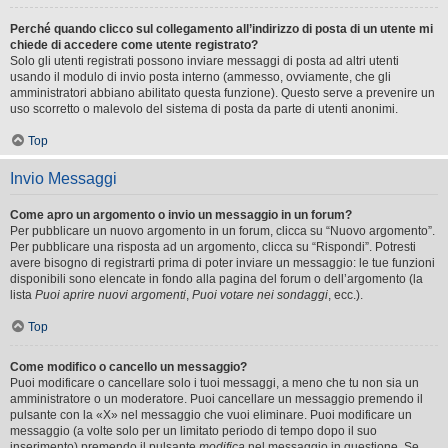
Perché quando clicco sul collegamento all’indirizzo di posta di un utente mi
chiede di accedere come utente registrato?
Solo gli utenti registrati possono inviare messaggi di posta ad altri utenti
usando il modulo di invio posta interno (ammesso, ovviamente, che gli
amministratori abbiano abilitato questa funzione). Questo serve a prevenire un
uso scorretto o malevolo del sistema di posta da parte di utenti anonimi.
Top
Invio Messaggi
Come apro un argomento o invio un messaggio in un forum?
Per pubblicare un nuovo argomento in un forum, clicca su “Nuovo argomento”.
Per pubblicare una risposta ad un argomento, clicca su “Rispondi”. Potresti
avere bisogno di registrarti prima di poter inviare un messaggio: le tue funzioni
disponibili sono elencate in fondo alla pagina del forum o dell’argomento (la
lista
Puoi aprire nuovi argomenti
,
Puoi votare nei sondaggi
, ecc.).
Top
Come modifico o cancello un messaggio?
Puoi modificare o cancellare solo i tuoi messaggi, a meno che tu non sia un
amministratore o un moderatore. Puoi cancellare un messaggio premendo il
pulsante con la «X» nel messaggio che vuoi eliminare. Puoi modificare un
messaggio (a volte solo per un limitato periodo di tempo dopo il suo
inserimento) premendo il pulsante
modifica
nel messaggio in questione. Se