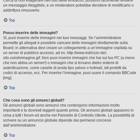
Cerca di non esagerare nell’uso delle emoticon, possono facilmente rendere
un messaggio illeggibile, e un moderatore potrebbe decidere di modificarlo o
addirittura rimuoverlo.
Top
Posso inserire delle immagini?
Sì, puoi inserire delle immagini nei tuoi messaggi. Se l’amministratore
permette gli allegati è possibile caricare delle immagini direttamente sulla
Board; in alternativa devi creare un collegamento a un’immagine ospitata su
un server di pubblico accesso, ad es. http://www.indirizzo-del-
sito.com/immagine.gif. Non puoi inserire immagini che hai sul tuo PC (a meno
che non abbia un server!) o immagini che si trovano dietro sistemi di
autenticazione, come caselle di posta tipo yahoo o hotmail, siti protetti da
codici di accesso, ecc. Per inserire l’immagine, puoi usare il comando BBCode
[img].
Top
Che cosa sono gli annunci globali?
Gli annunci globali sono annunci che contengono informazioni molto
importanti e tu dovresti leggerli quanto prima. Gli annunci globali appaiono in
cima a tutti i forum ed anche nel Pannello di Controllo Utente. La possibilità di
scrivere su un annuncio globale dipende dai permessi concessi
dall’amministratore.
Top