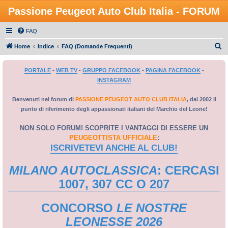
Passione Peugeot Auto Club Italia - FORUM
FAQ
C
Home
Indice
FAQ (Domande Frequenti)
e
PORTALE
-
WEB TV
-
GRUPPO FACEBOOK
-
PAGINA FACEBOOK
-
r
INSTAGRAM
c
a
Benvenuti nel forum di
PASSIONE PEUGEOT AUTO CLUB ITALIA
, dal 2002 il
punto di riferimento degli appassionati italiani del Marchio del Leone!
NON SOLO FORUM! SCOPRITE I VANTAGGI DI ESSERE UN
PEUGEOTTISTA UFFICIALE
:
ISCRIVETEVI ANCHE AL CLUB!
MILANO AUTOCLASSICA
: CERCASI
1007, 307 CC O 207
CONCORSO
LE NOSTRE
LEONESSE 2026