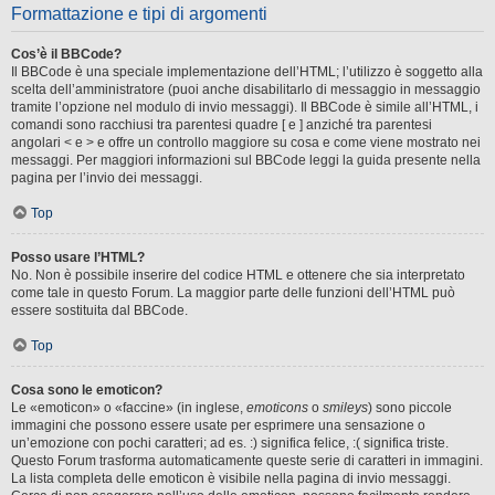
Formattazione e tipi di argomenti
Cos’è il BBCode?
Il BBCode è una speciale implementazione dell’HTML; l’utilizzo è soggetto alla
scelta dell’amministratore (puoi anche disabilitarlo di messaggio in messaggio
tramite l’opzione nel modulo di invio messaggi). Il BBCode è simile all’HTML, i
comandi sono racchiusi tra parentesi quadre [ e ] anziché tra parentesi
angolari < e > e offre un controllo maggiore su cosa e come viene mostrato nei
messaggi. Per maggiori informazioni sul BBCode leggi la guida presente nella
pagina per l’invio dei messaggi.
Top
Posso usare l’HTML?
No. Non è possibile inserire del codice HTML e ottenere che sia interpretato
come tale in questo Forum. La maggior parte delle funzioni dell’HTML può
essere sostituita dal BBCode.
Top
Cosa sono le emoticon?
Le «emoticon» o «faccine» (in inglese,
emoticons
o
smileys
) sono piccole
immagini che possono essere usate per esprimere una sensazione o
un’emozione con pochi caratteri; ad es. :) significa felice, :( significa triste.
Questo Forum trasforma automaticamente queste serie di caratteri in immagini.
La lista completa delle emoticon è visibile nella pagina di invio messaggi.