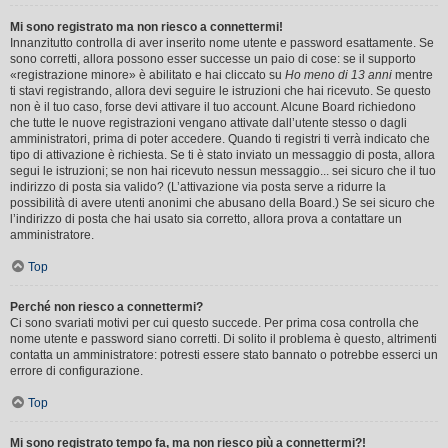
Mi sono registrato ma non riesco a connettermi!
Innanzitutto controlla di aver inserito nome utente e password esattamente. Se
sono corretti, allora possono esser successe un paio di cose: se il supporto
«registrazione minore» è abilitato e hai cliccato su
Ho meno di 13 anni
mentre
ti stavi registrando, allora devi seguire le istruzioni che hai ricevuto. Se questo
non è il tuo caso, forse devi attivare il tuo account. Alcune Board richiedono
che tutte le nuove registrazioni vengano attivate dall’utente stesso o dagli
amministratori, prima di poter accedere. Quando ti registri ti verrà indicato che
tipo di attivazione è richiesta. Se ti è stato inviato un messaggio di posta, allora
segui le istruzioni; se non hai ricevuto nessun messaggio... sei sicuro che il tuo
indirizzo di posta sia valido? (L’attivazione via posta serve a ridurre la
possibilità di avere utenti anonimi che abusano della Board.) Se sei sicuro che
l’indirizzo di posta che hai usato sia corretto, allora prova a contattare un
amministratore.
Top
Perché non riesco a connettermi?
Ci sono svariati motivi per cui questo succede. Per prima cosa controlla che
nome utente e password siano corretti. Di solito il problema è questo, altrimenti
contatta un amministratore: potresti essere stato bannato o potrebbe esserci un
errore di configurazione.
Top
Mi sono registrato tempo fa, ma non riesco più a connettermi?!