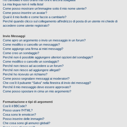
Ho cambiato il fuso orario ma l’ora è ancora sbagliata
La mia lingua non è nella lista!
Come posso mostrare un’immagine sotto il mio nome utente?
Come posso inserire un avatar?
Qual è il mio livello e come faccio a cambiarlo?
Perché quando clicco sul collegamento all’indirizzo di posta di un utente mi chiede di
accedere come utente registrato?
Invio Messaggi
Come apro un argomento o invio un messaggio in un forum?
Come modifico o cancello un messaggio?
Come aggiungo una firma ai miei messaggi?
Come creo un sondaggio?
Perché non è possibile aggiungere ulteriori opzioni del sondaggio?
Come modifico o cancello un sondaggio?
Perché non riesco ad accedere a un forum?
Perché non riesco ad aggiungere allegati?
Perché ho ricevuto un richiamo?
Come posso segnalare messaggi ai moderatori?
Che cos’è il pulsante “Salva” nella finestra di invio dei messaggi?
Perché il mio messaggio deve essere approvato?
Come posso spostare in cima un mio argomento?
Formattazione e tipi di argomenti
Cos’è il BBCode?
Posso usare l’HTML?
Cosa sono le emoticon?
Posso inserire delle immagini?
Che cosa sono gli annunci globali?