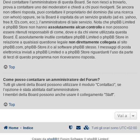
Devi contattare l’amministratore di questa Board. Se non riesci a trovarlo,
prova a contattare uno dei moderatori e chiedi a chi puoi rivolgerti. Se ancora
non ottieni risposta, puoi contattare il proprietario del dominio (fai una ricerca
con
whois
) oppure, se la Board è ospitata da un servizio gratuito (ad es. yahoo,
free.fr, f2s.com, ecc.), l’amministratore di tale servizio. Nota che phpBB Limited
e phpBB Store non hanno
assolutamente alcun controllo
e non possono
essere ritenuti responsabili di come, dove e da chi viene utilizzata questa
Board. È assolutamente inutile contattare phpBB Limited o phpBB Store in
relazione a qualsiasi questione legale
non direttamente collegata
al sito
phpBB.com, phpBB-Store.it o al software phpBB stesso. I messaggi di posta
elettronica inviati a phpBB Limited o a phpBB Store riguardanti l’uso da parte
di terzi di questo programma non riceveranno risposta.
Top
Come posso contattare un amministratore del Forum?
Tutti gli utenti della Board possono utilizzare il modulo "Contattaci", se
l’opzione è stata abilitata dall’amministratore.
I membri della Board possono anche usare il collegamento "Staff".
Top
Vai a
Home
Indice
Tutti gli orari sono
UTC+02:00
Creato da
phpBB
® Forum Software © phpBB Limited