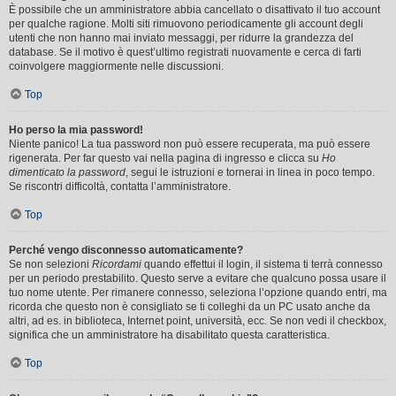
È possibile che un amministratore abbia cancellato o disattivato il tuo account
per qualche ragione. Molti siti rimuovono periodicamente gli account degli
utenti che non hanno mai inviato messaggi, per ridurre la grandezza del
database. Se il motivo è quest’ultimo registrati nuovamente e cerca di farti
coinvolgere maggiormente nelle discussioni.
Top
Ho perso la mia password!
Niente panico! La tua password non può essere recuperata, ma può essere
rigenerata. Per far questo vai nella pagina di ingresso e clicca su
Ho
dimenticato la password
, segui le istruzioni e tornerai in linea in poco tempo.
Se riscontri difficoltà, contatta l’amministratore.
Top
Perché vengo disconnesso automaticamente?
Se non selezioni
Ricordami
quando effettui il login, il sistema ti terrà connesso
per un periodo prestabilito. Questo serve a evitare che qualcuno possa usare il
tuo nome utente. Per rimanere connesso, seleziona l’opzione quando entri, ma
ricorda che questo non è consigliato se ti colleghi da un PC usato anche da
altri, ad es. in biblioteca, Internet point, università, ecc. Se non vedi il checkbox,
significa che un amministratore ha disabilitato questa caratteristica.
Top