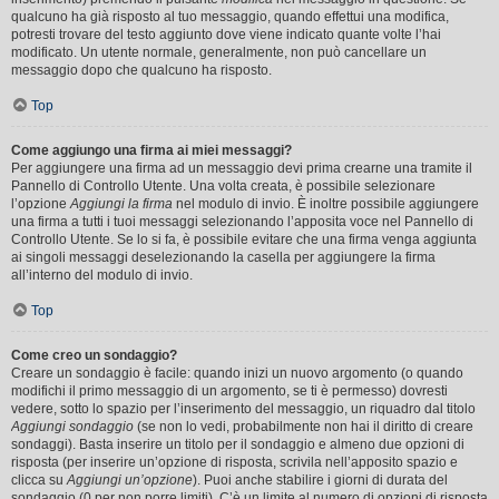
qualcuno ha già risposto al tuo messaggio, quando effettui una modifica,
potresti trovare del testo aggiunto dove viene indicato quante volte l’hai
modificato. Un utente normale, generalmente, non può cancellare un
messaggio dopo che qualcuno ha risposto.
Top
Come aggiungo una firma ai miei messaggi?
Per aggiungere una firma ad un messaggio devi prima crearne una tramite il
Pannello di Controllo Utente. Una volta creata, è possibile selezionare
l’opzione
Aggiungi la firma
nel modulo di invio. È inoltre possibile aggiungere
una firma a tutti i tuoi messaggi selezionando l’apposita voce nel Pannello di
Controllo Utente. Se lo si fa, è possibile evitare che una firma venga aggiunta
ai singoli messaggi deselezionando la casella per aggiungere la firma
all’interno del modulo di invio.
Top
Come creo un sondaggio?
Creare un sondaggio è facile: quando inizi un nuovo argomento (o quando
modifichi il primo messaggio di un argomento, se ti è permesso) dovresti
vedere, sotto lo spazio per l’inserimento del messaggio, un riquadro dal titolo
Aggiungi sondaggio
(se non lo vedi, probabilmente non hai il diritto di creare
sondaggi). Basta inserire un titolo per il sondaggio e almeno due opzioni di
risposta (per inserire un’opzione di risposta, scrivila nell’apposito spazio e
clicca su
Aggiungi un’opzione
). Puoi anche stabilire i giorni di durata del
sondaggio (0 per non porre limiti). C’è un limite al numero di opzioni di risposta