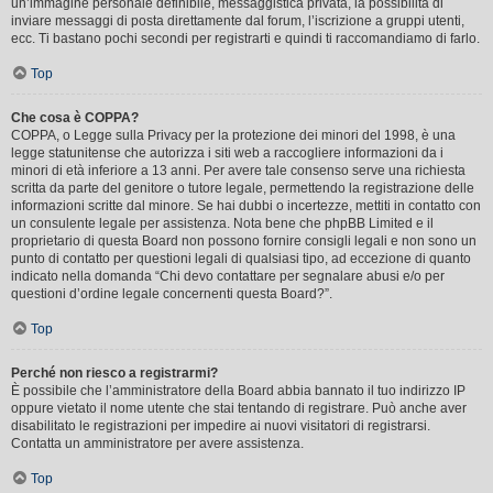
un’immagine personale definibile, messaggistica privata, la possibilità di
inviare messaggi di posta direttamente dal forum, l’iscrizione a gruppi utenti,
ecc. Ti bastano pochi secondi per registrarti e quindi ti raccomandiamo di farlo.
Top
Che cosa è COPPA?
COPPA, o Legge sulla Privacy per la protezione dei minori del 1998, è una
legge statunitense che autorizza i siti web a raccogliere informazioni da i
minori di età inferiore a 13 anni. Per avere tale consenso serve una richiesta
scritta da parte del genitore o tutore legale, permettendo la registrazione delle
informazioni scritte dal minore. Se hai dubbi o incertezze, mettiti in contatto con
un consulente legale per assistenza. Nota bene che phpBB Limited e il
proprietario di questa Board non possono fornire consigli legali e non sono un
punto di contatto per questioni legali di qualsiasi tipo, ad eccezione di quanto
indicato nella domanda “Chi devo contattare per segnalare abusi e/o per
questioni d’ordine legale concernenti questa Board?”.
Top
Perché non riesco a registrarmi?
È possibile che l’amministratore della Board abbia bannato il tuo indirizzo IP
oppure vietato il nome utente che stai tentando di registrare. Può anche aver
disabilitato le registrazioni per impedire ai nuovi visitatori di registrarsi.
Contatta un amministratore per avere assistenza.
Top