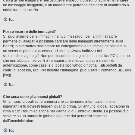
Cerca di non esagerare nell’uso delle emoticon, possono facilmente rendere
un messaggio illeggibile, e un moderatore potrebbe decidere di modificarlo o
addirittura rimuoverlo.
Top
Posso inserire delle immagini?
Sì, puoi inserire delle immagini nei tuoi messaggi. Se l’amministratore
permette gli allegati è possibile caricare delle immagini direttamente sulla
Board; in alternativa devi creare un collegamento a un’immagine ospitata su
un server di pubblico accesso, ad es. http://www.indirizzo-del-
sito.com/immagine.gif. Non puoi inserire immagini che hai sul tuo PC (a meno
che non abbia un server!) o immagini che si trovano dietro sistemi di
autenticazione, come caselle di posta tipo yahoo o hotmail, siti protetti da
codici di accesso, ecc. Per inserire l’immagine, puoi usare il comando BBCode
[img].
Top
Che cosa sono gli annunci globali?
Gli annunci globali sono annunci che contengono informazioni molto
importanti e tu dovresti leggerli quanto prima. Gli annunci globali appaiono in
cima a tutti i forum ed anche nel Pannello di Controllo Utente. La possibilità di
scrivere su un annuncio globale dipende dai permessi concessi
dall’amministratore.
Top