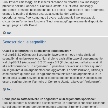
Puoi trovare i messaggi da te inseriti cliccando su “Mostra i tuoi messaggi”
presente nel tuo Pannello di Controllo Utente, e su “Cerca i messaggi
dell’utente” presente nella pagina del tuo profilo. Puoi cercare i tuoi argomenti,
usando la pagina di ricerca avanzata, compilando i vari campi
opportunamente. Puoi comunque trovare rapidamente i tuoi messaggi,
cliccando sull’omonima funzione “I tuoi messaggi”, generalmente disponibile
in ogni pagina della Board.
Top
Sottoscrizioni e segnalibri
Qual è la differenza fra segnalibri e sottoscrizioni?
Nel phpBB 3.0 (Olympus), i segnalibri lavorano in modo molto simile ai
segnalibri di un browser web. Non si viene avvisati in caso di aggiornamento.
Nel phpBB 3.1 (Ascraeus), 3.2 (Rhea) e 3.3 (Proteus), i segnalibri sono simili
alla sottoscrizione di un argomento. È possibile ricevere una notifica quando
un segnalibro di un argomento viene aggiornato. La sottoscrizione, tuttavia, ti
comunicherà quando c’è un aggiornamento relativo a un argomento o in un
forum della Board. Opzioni di notifica per segnalibri e sottoscrizioni possono
essere configurate nel Pannello di Controllo Utente, alla voce “Preferenze”.
Top
Come posso sottoscrivere un segnalibro o un argomento specifico?
Puoi aggiungere ai segnalibri o sottoscrivere un argomento specifico cliccando
sul collegamento appropriato nel menu a tendina “Strumenti argomento”,