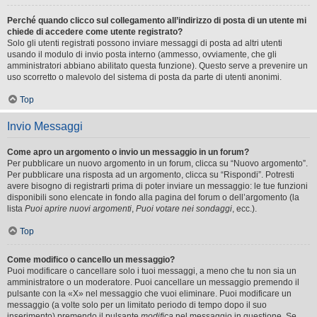
Perché quando clicco sul collegamento all’indirizzo di posta di un utente mi
chiede di accedere come utente registrato?
Solo gli utenti registrati possono inviare messaggi di posta ad altri utenti
usando il modulo di invio posta interno (ammesso, ovviamente, che gli
amministratori abbiano abilitato questa funzione). Questo serve a prevenire un
uso scorretto o malevolo del sistema di posta da parte di utenti anonimi.
Top
Invio Messaggi
Come apro un argomento o invio un messaggio in un forum?
Per pubblicare un nuovo argomento in un forum, clicca su “Nuovo argomento”.
Per pubblicare una risposta ad un argomento, clicca su “Rispondi”. Potresti
avere bisogno di registrarti prima di poter inviare un messaggio: le tue funzioni
disponibili sono elencate in fondo alla pagina del forum o dell’argomento (la
lista
Puoi aprire nuovi argomenti
,
Puoi votare nei sondaggi
, ecc.).
Top
Come modifico o cancello un messaggio?
Puoi modificare o cancellare solo i tuoi messaggi, a meno che tu non sia un
amministratore o un moderatore. Puoi cancellare un messaggio premendo il
pulsante con la «X» nel messaggio che vuoi eliminare. Puoi modificare un
messaggio (a volte solo per un limitato periodo di tempo dopo il suo
inserimento) premendo il pulsante
modifica
nel messaggio in questione. Se