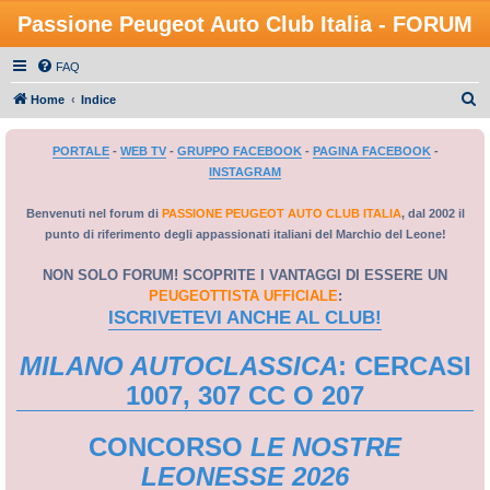
Passione Peugeot Auto Club Italia - FORUM
FAQ
C
Home
Indice
e
PORTALE
-
WEB TV
-
GRUPPO FACEBOOK
-
PAGINA FACEBOOK
-
r
INSTAGRAM
c
a
Benvenuti nel forum di
PASSIONE PEUGEOT AUTO CLUB ITALIA
, dal 2002 il
punto di riferimento degli appassionati italiani del Marchio del Leone!
NON SOLO FORUM! SCOPRITE I VANTAGGI DI ESSERE UN
PEUGEOTTISTA UFFICIALE
:
ISCRIVETEVI ANCHE AL CLUB!
MILANO AUTOCLASSICA
: CERCASI
1007, 307 CC O 207
CONCORSO
LE NOSTRE
LEONESSE 2026