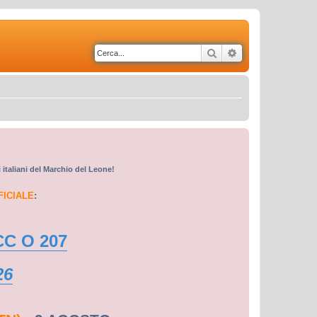
Cerca
Ricerca avanzata
i italiani del Marchio del Leone!
FICIALE
:
CC O 207
26