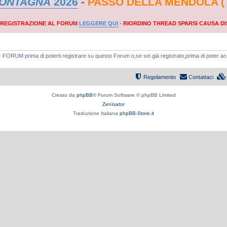
MONTAGNA
2026
-
PASSO DELLA MENDOLA (
A REGISTRAZIONE AL FORUM
LEGGERE QUI
-
RIORDINO THREAD SPARSI CAUSA DI
a - FORUM prima di poterti registrare su questo Forum o,se sei già registrato,prima di poter a
Regolamento
Contattaci
Creato da
phpBB
® Forum Software © phpBB Limited
Zenìsator
Traduzione Italiana
phpBB-Store.it