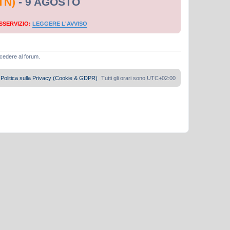
TN)
- 9 AGOSTO
SSERVIZIO:
LEGGERE L'AVVISO
ccedere al forum.
Politica sulla Privacy (Cookie & GDPR)
Tutti gli orari sono
UTC+02:00