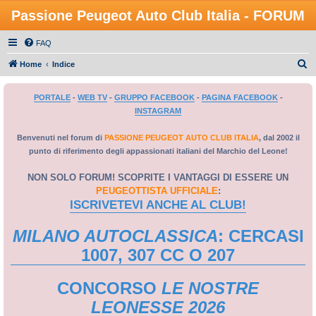
Passione Peugeot Auto Club Italia - FORUM
FAQ
C
Home
Indice
e
PORTALE
-
WEB TV
-
GRUPPO FACEBOOK
-
PAGINA FACEBOOK
-
r
INSTAGRAM
c
a
Benvenuti nel forum di
PASSIONE PEUGEOT AUTO CLUB ITALIA
, dal 2002 il
punto di riferimento degli appassionati italiani del Marchio del Leone!
NON SOLO FORUM! SCOPRITE I VANTAGGI DI ESSERE UN
PEUGEOTTISTA UFFICIALE
:
ISCRIVETEVI ANCHE AL CLUB!
MILANO AUTOCLASSICA
: CERCASI
1007, 307 CC O 207
CONCORSO
LE NOSTRE
LEONESSE 2026