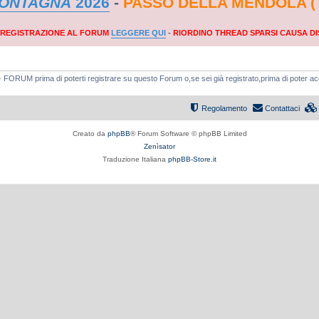
MONTAGNA
2026
-
PASSO DELLA MENDOLA (
A REGISTRAZIONE AL FORUM
LEGGERE QUI
-
RIORDINO THREAD SPARSI CAUSA DI
a - FORUM prima di poterti registrare su questo Forum o,se sei già registrato,prima di poter a
Regolamento
Contattaci
Creato da
phpBB
® Forum Software © phpBB Limited
Zenìsator
Traduzione Italiana
phpBB-Store.it