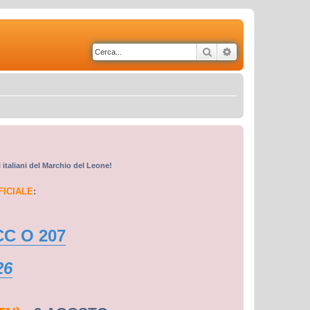
Cerca
Ricerca avanzata
i italiani del Marchio del Leone!
FICIALE
:
CC O 207
26