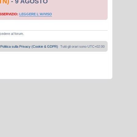
TN)
- 9 AGOSTO
SSERVIZIO:
LEGGERE L'AVVISO
ccedere al forum.
Politica sulla Privacy (Cookie & GDPR)
Tutti gli orari sono
UTC+02:00