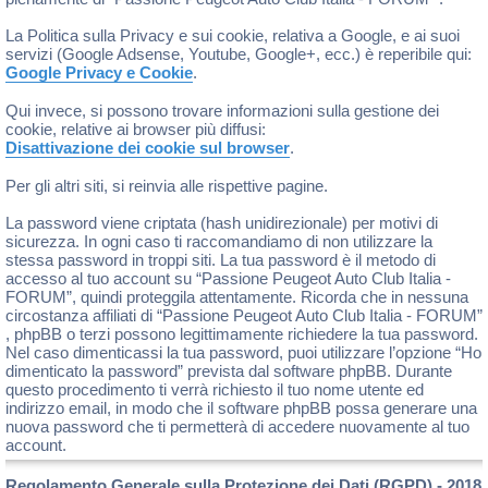
La Politica sulla Privacy e sui cookie, relativa a Google, e ai suoi
servizi (Google Adsense, Youtube, Google+, ecc.) è reperibile qui:
Google Privacy e Cookie
.
Qui invece, si possono trovare informazioni sulla gestione dei
cookie, relative ai browser più diffusi:
Disattivazione dei cookie sul browser
.
Per gli altri siti, si reinvia alle rispettive pagine.
La password viene criptata (hash unidirezionale) per motivi di
sicurezza. In ogni caso ti raccomandiamo di non utilizzare la
stessa password in troppi siti. La tua password è il metodo di
accesso al tuo account su “Passione Peugeot Auto Club Italia -
FORUM”, quindi proteggila attentamente. Ricorda che in nessuna
circostanza affiliati di “Passione Peugeot Auto Club Italia - FORUM”
, phpBB o terzi possono legittimamente richiedere la tua password.
Nel caso dimenticassi la tua password, puoi utilizzare l’opzione “Ho
dimenticato la password” prevista dal software phpBB. Durante
questo procedimento ti verrà richiesto il tuo nome utente ed
indirizzo email, in modo che il software phpBB possa generare una
nuova password che ti permetterà di accedere nuovamente al tuo
account.
Regolamento Generale sulla Protezione dei Dati (RGPD) - 2018