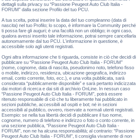
dettagli sulla privacy su “Passione Peugeot Auto Club Italia -
FORUM” dalla sezione Profilo del tuo PCU.
A tua scelta, potrai inserire la data del tuo compleanno (data di
nascita) nel tuo Profilo; lo scopo, è informare la Community perché
ti possa fare gli auguri; è una facoltà non un obbligo; in ogni caso,
qualora avessi inserito tale informazione, potrai sempre cancellarla
autonomamente dal tuo PCU. L'informazione in questione, è
accessibile solo agli utenti registrati.
Ogni altra informazione che ti riguarda, consiste in ciò che decidi di
pubblicare su “Passione Peugeot Auto Club Italia - FORUM”
(nome, cognome, data di nascita, pseudonimo noto, telefono fisso
o mobile, indirizzo, residenza, ubicazione geografica, indirizzo
email, conto corrente, foto, ecc.), e una volta pubblicata, sarà
considerata “pubblicamente disponibile” e sarà pertanto indicizzata
dai motori di ricerca e dai siti di archivio OnLine. In nessun caso
“Passione Peugeot Auto Club Italia - FORUM”, potrà essere
ritenuto responsabile di ciò che tu liberamente hai pubblicato in
sezioni pubbliche, accessibili ad ospiti e bot; né in sezioni
accessibili al pubblico, ovvero, riservate a normali utenti registrati.
Esempio: se nella tua libertà decidi di pubblicare il tuo nome,
cognome, numero di telefono e indirizzo o foto o conto corrente, in
una sezione pubblica, “Passione Peugeot Auto Club Italia -
FORUM”, non ne ha alcuna responsabilità; al contrario: “Passione
Peugeot Auto Club Italia - FORUM”, ti consiglia vivamente di non