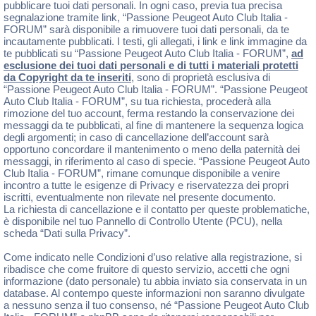
pubblicare tuoi dati personali. In ogni caso, previa tua precisa
segnalazione tramite link, “Passione Peugeot Auto Club Italia -
FORUM” sarà disponibile a rimuovere tuoi dati personali, da te
incautamente pubblicati. I testi, gli allegati, i link e link immagine da
te pubblicati su “Passione Peugeot Auto Club Italia - FORUM”,
ad
esclusione dei tuoi dati personali e di tutti i materiali protetti
da Copyright da te inseriti
, sono di proprietà esclusiva di
“Passione Peugeot Auto Club Italia - FORUM”. “Passione Peugeot
Auto Club Italia - FORUM”, su tua richiesta, procederà alla
rimozione del tuo account, ferma restando la conservazione dei
messaggi da te pubblicati, al fine di mantenere la sequenza logica
degli argomenti; in caso di cancellazione dell’account sarà
opportuno concordare il mantenimento o meno della paternità dei
messaggi, in riferimento al caso di specie. “Passione Peugeot Auto
Club Italia - FORUM”, rimane comunque disponibile a venire
incontro a tutte le esigenze di Privacy e riservatezza dei propri
iscritti, eventualmente non rilevate nel presente documento.
La richiesta di cancellazione e il contatto per queste problematiche,
è disponibile nel tuo Pannello di Controllo Utente (PCU), nella
scheda “Dati sulla Privacy”.
Come indicato nelle Condizioni d’uso relative alla registrazione, si
ribadisce che come fruitore di questo servizio, accetti che ogni
informazione (dato personale) tu abbia inviato sia conservata in un
database. Al contempo queste informazioni non saranno divulgate
a nessuno senza il tuo consenso, né “Passione Peugeot Auto Club