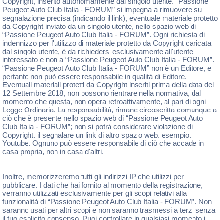
Copyright, inserito autonomamente dal singolo utente. “Passione
Peugeot Auto Club Italia - FORUM” si impegna a rimuovere su
segnalazione precisa (indicando il link), eventuale materiale protetto
da Copyright inviato da un singolo utente, nello spazio web di
“Passione Peugeot Auto Club Italia - FORUM”. Ogni richiesta di
indennizzo per l'utilizzo di materiale protetto da Copyright caricata
dal singolo utente, è da richiedersi esclusivamente all'utente
interessato e non a “Passione Peugeot Auto Club Italia - FORUM”.
“Passione Peugeot Auto Club Italia - FORUM” non è un Editore, e
pertanto non può essere responsabile in qualità di Editore.
Eventuali materiali protetti da Copyright inseriti prima della data del
12 Settembre 2018, non possono rientrare nella normativa, dal
momento che questa, non opera retroattivamente, al pari di ogni
Legge Ordinaria. La responsabilità, rimane circoscritta comunque a
ciò che è presente nello spazio web di “Passione Peugeot Auto
Club Italia - FORUM”; non si potrà considerare violazione di
Copyright, il segnalare un link di altro spazio web, esempio,
Youtube. Ognuno può essere responsabile di ciò che accade in
casa propria, non in casa d'altri.
Inoltre, memorizzeremo tutti gli indirizzi IP che utilizzi per
pubblicare. I dati che hai fornito al momento della registrazione,
verranno utilizzati esclusivamente per gli scopi relativi alla
funzionalità di “Passione Peugeot Auto Club Italia - FORUM”. Non
saranno usati per altri scopi e non saranno trasmessi a terzi senza
il tuo esplicito consenso. Puoi controllare in qualsiasi momento i