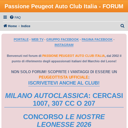
Passione Peugeot Auto Club Italia - FORUM
FAQ
C
Home
Indice
e
PORTALE
-
WEB TV
-
GRUPPO FACEBOOK
-
PAGINA FACEBOOK
-
r
INSTAGRAM
c
a
Benvenuti nel forum di
PASSIONE PEUGEOT AUTO CLUB ITALIA
, dal 2002 il
punto di riferimento degli appassionati italiani del Marchio del Leone!
NON SOLO FORUM! SCOPRITE I VANTAGGI DI ESSERE UN
PEUGEOTTISTA UFFICIALE
:
ISCRIVETEVI ANCHE AL CLUB!
MILANO AUTOCLASSICA
: CERCASI
1007, 307 CC O 207
CONCORSO
LE NOSTRE
LEONESSE 2026