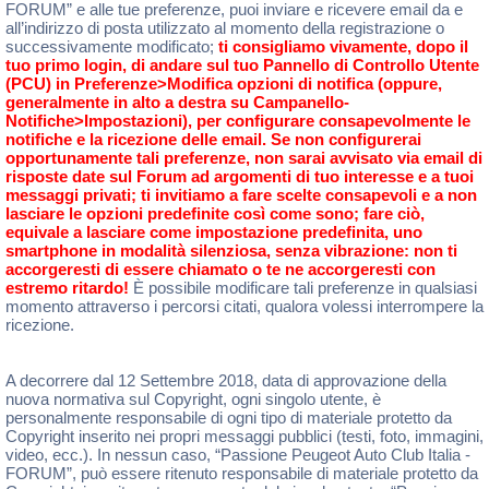
FORUM” e alle tue preferenze, puoi inviare e ricevere email da e
all’indirizzo di posta utilizzato al momento della registrazione o
successivamente modificato;
ti consigliamo vivamente, dopo il
tuo primo login, di andare sul tuo Pannello di Controllo Utente
(PCU) in Preferenze>Modifica opzioni di notifica (oppure,
generalmente in alto a destra su Campanello-
Notifiche>Impostazioni), per configurare consapevolmente le
notifiche e la ricezione delle email. Se non configurerai
opportunamente tali preferenze, non sarai avvisato via email di
risposte date sul Forum ad argomenti di tuo interesse e a tuoi
messaggi privati; ti invitiamo a fare scelte consapevoli e a non
lasciare le opzioni predefinite così come sono; fare ciò,
equivale a lasciare come impostazione predefinita, uno
smartphone in modalità silenziosa, senza vibrazione: non ti
accorgeresti di essere chiamato o te ne accorgeresti con
estremo ritardo!
È possibile modificare tali preferenze in qualsiasi
momento attraverso i percorsi citati, qualora volessi interrompere la
ricezione.
A decorrere dal 12 Settembre 2018, data di approvazione della
nuova normativa sul Copyright, ogni singolo utente, è
personalmente responsabile di ogni tipo di materiale protetto da
Copyright inserito nei propri messaggi pubblici (testi, foto, immagini,
video, ecc.). In nessun caso, “Passione Peugeot Auto Club Italia -
FORUM”, può essere ritenuto responsabile di materiale protetto da