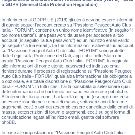
o GDPR (General Data Protection Regulation)
In riferimento al GDPR UE (2018) gli utenti devono essere informati
di quanto segue: l’account creato su “Passione Peugeot Auto Club
Italia - FORUM”, contiene un unico nome identificativo (in seguito “il
tuo nome utente”), una password da usare per accedere al tuo
account (in seguito “la tua password”) ed un indirizzo email valido
(in seguito “la tua email”). Le tue informazioni relative al tuo account
su “Passione Peugeot Auto Club Italia - FORUM” sono protette
dalle Leggi sulla Protezione dei Dati, applicabili nello Stato che
ospita “Passione Peugeot Auto Club Italia - FORUM”. In aggiunta
alle informazioni di nome utente, password ed indirizzo email
richiesti durante il processo di registrazione su “Passione Peugeot
Auto Club Italia - FORUM” quale altra informazione sia obbligatoria
o opzionale, è a totale discrezione di “Passione Peugeot Auto Club
Italia - FORUM”. In tutti i casi, hai la possibilità di selezionare quali
delle informazioni che hai fornito possano essere rese pubbliche.
All’interno del tuo account, hai facoltà di opt-in (esempi: consenso
ad essere inserito nelle email di massa, sottoscrizioni di forum e
argomenti, ecc.) o opt-out (esempi: essere cancellato dalle email di
massa, sottoscrizioni di forum e argomenti, ecc.) su ogni forma di
comunicazione legata all’indirizzo email, gestita dal software
phpBB.
In base alle impostazioni di “Passione Peugeot Auto Club Italia -