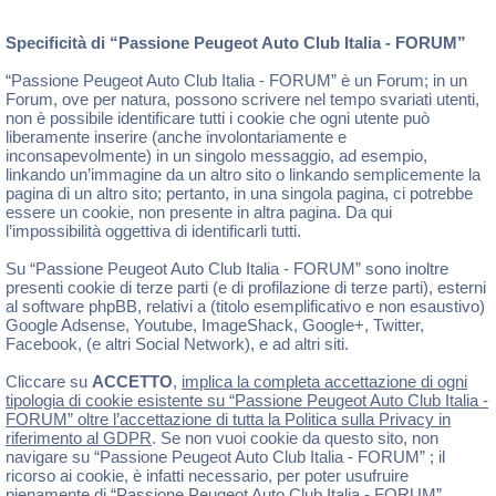
Specificità di “Passione Peugeot Auto Club Italia - FORUM”
“Passione Peugeot Auto Club Italia - FORUM” è un Forum; in un
Forum, ove per natura, possono scrivere nel tempo svariati utenti,
non è possibile identificare tutti i cookie che ogni utente può
liberamente inserire (anche involontariamente e
inconsapevolmente) in un singolo messaggio, ad esempio,
linkando un’immagine da un altro sito o linkando semplicemente la
pagina di un altro sito; pertanto, in una singola pagina, ci potrebbe
essere un cookie, non presente in altra pagina. Da qui
l’impossibilità oggettiva di identificarli tutti.
Su “Passione Peugeot Auto Club Italia - FORUM” sono inoltre
presenti cookie di terze parti (e di profilazione di terze parti), esterni
al software phpBB, relativi a (titolo esemplificativo e non esaustivo)
Google Adsense, Youtube, ImageShack, Google+, Twitter,
Facebook, (e altri Social Network), e ad altri siti.
Cliccare su
ACCETTO
,
implica la completa accettazione di ogni
tipologia di cookie esistente su “Passione Peugeot Auto Club Italia -
FORUM” oltre l’accettazione di tutta la Politica sulla Privacy in
riferimento al GDPR
. Se non vuoi cookie da questo sito, non
navigare su “Passione Peugeot Auto Club Italia - FORUM” ; il
ricorso ai cookie, è infatti necessario, per poter usufruire
pienamente di “Passione Peugeot Auto Club Italia - FORUM” .