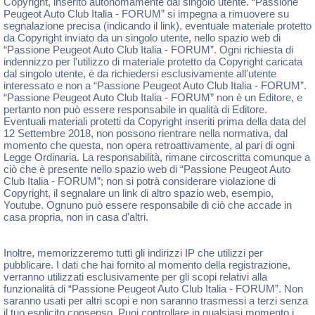
Copyright, inserito autonomamente dal singolo utente. “Passione
Peugeot Auto Club Italia - FORUM” si impegna a rimuovere su
segnalazione precisa (indicando il link), eventuale materiale protetto
da Copyright inviato da un singolo utente, nello spazio web di
“Passione Peugeot Auto Club Italia - FORUM”. Ogni richiesta di
indennizzo per l'utilizzo di materiale protetto da Copyright caricata
dal singolo utente, è da richiedersi esclusivamente all'utente
interessato e non a “Passione Peugeot Auto Club Italia - FORUM”.
“Passione Peugeot Auto Club Italia - FORUM” non è un Editore, e
pertanto non può essere responsabile in qualità di Editore.
Eventuali materiali protetti da Copyright inseriti prima della data del
12 Settembre 2018, non possono rientrare nella normativa, dal
momento che questa, non opera retroattivamente, al pari di ogni
Legge Ordinaria. La responsabilità, rimane circoscritta comunque a
ciò che è presente nello spazio web di “Passione Peugeot Auto
Club Italia - FORUM”; non si potrà considerare violazione di
Copyright, il segnalare un link di altro spazio web, esempio,
Youtube. Ognuno può essere responsabile di ciò che accade in
casa propria, non in casa d'altri.
Inoltre, memorizzeremo tutti gli indirizzi IP che utilizzi per
pubblicare. I dati che hai fornito al momento della registrazione,
verranno utilizzati esclusivamente per gli scopi relativi alla
funzionalità di “Passione Peugeot Auto Club Italia - FORUM”. Non
saranno usati per altri scopi e non saranno trasmessi a terzi senza
il tuo esplicito consenso. Puoi controllare in qualsiasi momento i