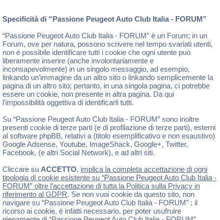
Specificità di “Passione Peugeot Auto Club Italia - FORUM”
“Passione Peugeot Auto Club Italia - FORUM” è un Forum; in un
Forum, ove per natura, possono scrivere nel tempo svariati utenti,
non è possibile identificare tutti i cookie che ogni utente può
liberamente inserire (anche involontariamente e
inconsapevolmente) in un singolo messaggio, ad esempio,
linkando un’immagine da un altro sito o linkando semplicemente la
pagina di un altro sito; pertanto, in una singola pagina, ci potrebbe
essere un cookie, non presente in altra pagina. Da qui
l’impossibilità oggettiva di identificarli tutti.
Su “Passione Peugeot Auto Club Italia - FORUM” sono inoltre
presenti cookie di terze parti (e di profilazione di terze parti), esterni
al software phpBB, relativi a (titolo esemplificativo e non esaustivo)
Google Adsense, Youtube, ImageShack, Google+, Twitter,
Facebook, (e altri Social Network), e ad altri siti.
Cliccare su
ACCETTO
,
implica la completa accettazione di ogni
tipologia di cookie esistente su “Passione Peugeot Auto Club Italia -
FORUM” oltre l’accettazione di tutta la Politica sulla Privacy in
riferimento al GDPR
. Se non vuoi cookie da questo sito, non
navigare su “Passione Peugeot Auto Club Italia - FORUM” ; il
ricorso ai cookie, è infatti necessario, per poter usufruire
pienamente di “Passione Peugeot Auto Club Italia - FORUM” .