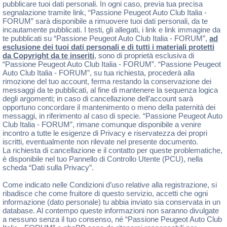
pubblicare tuoi dati personali. In ogni caso, previa tua precisa
segnalazione tramite link, “Passione Peugeot Auto Club Italia -
FORUM” sarà disponibile a rimuovere tuoi dati personali, da te
incautamente pubblicati. I testi, gli allegati, i link e link immagine da
te pubblicati su “Passione Peugeot Auto Club Italia - FORUM”,
ad
esclusione dei tuoi dati personali e di tutti i materiali protetti
da Copyright da te inseriti
, sono di proprietà esclusiva di
“Passione Peugeot Auto Club Italia - FORUM”. “Passione Peugeot
Auto Club Italia - FORUM”, su tua richiesta, procederà alla
rimozione del tuo account, ferma restando la conservazione dei
messaggi da te pubblicati, al fine di mantenere la sequenza logica
degli argomenti; in caso di cancellazione dell’account sarà
opportuno concordare il mantenimento o meno della paternità dei
messaggi, in riferimento al caso di specie. “Passione Peugeot Auto
Club Italia - FORUM”, rimane comunque disponibile a venire
incontro a tutte le esigenze di Privacy e riservatezza dei propri
iscritti, eventualmente non rilevate nel presente documento.
La richiesta di cancellazione e il contatto per queste problematiche,
è disponibile nel tuo Pannello di Controllo Utente (PCU), nella
scheda “Dati sulla Privacy”.
Come indicato nelle Condizioni d’uso relative alla registrazione, si
ribadisce che come fruitore di questo servizio, accetti che ogni
informazione (dato personale) tu abbia inviato sia conservata in un
database. Al contempo queste informazioni non saranno divulgate
a nessuno senza il tuo consenso, né “Passione Peugeot Auto Club