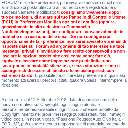
FORUM” e alle tue preferenze, puoi inviare e ricevere email da e
all’indirizzo di posta utilizzato al momento della registrazione o
successivamente modificato;
ti consigliamo vivamente, dopo il
tuo primo login, di andare sul tuo Pannello di Controllo Utente
(PCU) in Preferenze>Modifica opzioni di notifica (oppure,
generalmente in alto a destra su Campanello-
Notifiche>Impostazioni), per configurare consapevolmente le
notifiche e la ricezione delle email. Se non configurerai
opportunamente tali preferenze, non sarai avvisato via email di
risposte date sul Forum ad argomenti di tuo interesse e a tuoi
messaggi privati; ti invitiamo a fare scelte consapevoli e a non
lasciare le opzioni predefinite così come sono; fare ciò,
equivale a lasciare come impostazione predefinita, uno
smartphone in modalità silenziosa, senza vibrazione: non ti
accorgeresti di essere chiamato o te ne accorgeresti con
estremo ritardo!
È possibile modificare tali preferenze in qualsiasi
momento attraverso i percorsi citati, qualora volessi interrompere la
ricezione.
A decorrere dal 12 Settembre 2018, data di approvazione della
nuova normativa sul Copyright, ogni singolo utente, è
personalmente responsabile di ogni tipo di materiale protetto da
Copyright inserito nei propri messaggi pubblici (testi, foto, immagini,
video, ecc.). In nessun caso, “Passione Peugeot Auto Club Italia -
FORUM”, può essere ritenuto responsabile di materiale protetto da