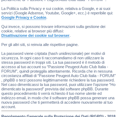
La Politica sulla Privacy e sui cookie, relativa a Google, e ai suoi
servizi (Google Adsense, Youtube, Google+, ecc.) è reperibile qui:
Google Privacy e Cookie
.
Qui invece, si possono trovare informazioni sulla gestione dei
cookie, relative ai browser più diffusi:
Disattivazione dei cookie sul browser
.
Per gli altri siti, si reinvia alle rispettive pagine.
La password viene criptata (hash unidirezionale) per motivi di
sicurezza. In ogni caso ti raccomandiamo di non utilizzare la
stessa password in troppi siti. La tua password è il metodo di
accesso al tuo account su “Passione Peugeot Auto Club Italia -
FORUM”, quindi proteggila attentamente. Ricorda che in nessuna
circostanza affiliati di “Passione Peugeot Auto Club Italia - FORUM”
, phpBB o terzi possono legittimamente richiedere la tua password.
Nel caso dimenticassi la tua password, puoi utilizzare l’opzione “Ho
dimenticato la password” prevista dal software phpBB. Durante
questo procedimento ti verrà richiesto il tuo nome utente ed
indirizzo email, in modo che il software phpBB possa generare una
nuova password che ti permetterà di accedere nuovamente al tuo
account.
Regolamento Generale sulla Protezione dei Dati (RGPD) - 2018