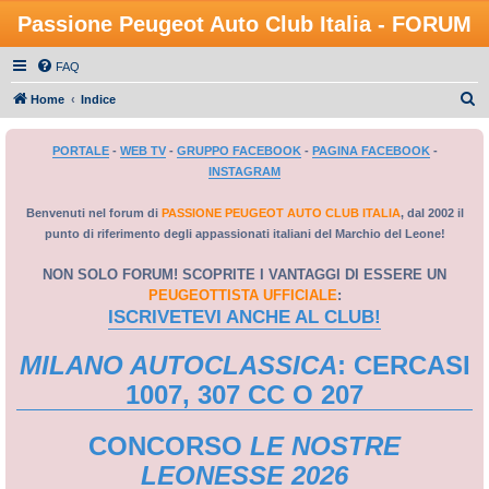
Passione Peugeot Auto Club Italia - FORUM
FAQ
C
Home
Indice
e
PORTALE
-
WEB TV
-
GRUPPO FACEBOOK
-
PAGINA FACEBOOK
-
r
INSTAGRAM
c
a
Benvenuti nel forum di
PASSIONE PEUGEOT AUTO CLUB ITALIA
, dal 2002 il
punto di riferimento degli appassionati italiani del Marchio del Leone!
NON SOLO FORUM! SCOPRITE I VANTAGGI DI ESSERE UN
PEUGEOTTISTA UFFICIALE
:
ISCRIVETEVI ANCHE AL CLUB!
MILANO AUTOCLASSICA
: CERCASI
1007, 307 CC O 207
CONCORSO
LE NOSTRE
LEONESSE 2026