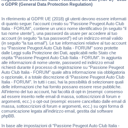
o GDPR (General Data Protection Regulation)
In riferimento al GDPR UE (2018) gli utenti devono essere informati
di quanto segue: l’account creato su “Passione Peugeot Auto Club
Italia - FORUM”, contiene un unico nome identificativo (in seguito “il
tuo nome utente”), una password da usare per accedere al tuo
account (in seguito “la tua password”) ed un indirizzo email valido
(in seguito “la tua email”). Le tue informazioni relative al tuo account
su “Passione Peugeot Auto Club Italia - FORUM” sono protette
dalle Leggi sulla Protezione dei Dati, applicabili nello Stato che
ospita “Passione Peugeot Auto Club Italia - FORUM”. In aggiunta
alle informazioni di nome utente, password ed indirizzo email
richiesti durante il processo di registrazione su “Passione Peugeot
Auto Club Italia - FORUM” quale altra informazione sia obbligatoria
o opzionale, è a totale discrezione di “Passione Peugeot Auto Club
Italia - FORUM”. In tutti i casi, hai la possibilità di selezionare quali
delle informazioni che hai fornito possano essere rese pubbliche.
All’interno del tuo account, hai facoltà di opt-in (esempi: consenso
ad essere inserito nelle email di massa, sottoscrizioni di forum e
argomenti, ecc.) o opt-out (esempi: essere cancellato dalle email di
massa, sottoscrizioni di forum e argomenti, ecc.) su ogni forma di
comunicazione legata all’indirizzo email, gestita dal software
phpBB.
In base alle impostazioni di “Passione Peugeot Auto Club Italia -