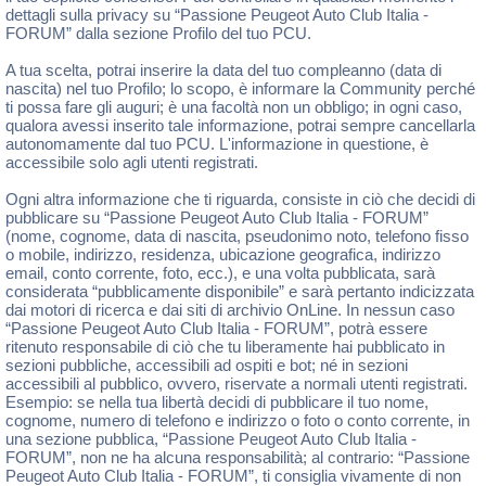
dettagli sulla privacy su “Passione Peugeot Auto Club Italia -
FORUM” dalla sezione Profilo del tuo PCU.
A tua scelta, potrai inserire la data del tuo compleanno (data di
nascita) nel tuo Profilo; lo scopo, è informare la Community perché
ti possa fare gli auguri; è una facoltà non un obbligo; in ogni caso,
qualora avessi inserito tale informazione, potrai sempre cancellarla
autonomamente dal tuo PCU. L'informazione in questione, è
accessibile solo agli utenti registrati.
Ogni altra informazione che ti riguarda, consiste in ciò che decidi di
pubblicare su “Passione Peugeot Auto Club Italia - FORUM”
(nome, cognome, data di nascita, pseudonimo noto, telefono fisso
o mobile, indirizzo, residenza, ubicazione geografica, indirizzo
email, conto corrente, foto, ecc.), e una volta pubblicata, sarà
considerata “pubblicamente disponibile” e sarà pertanto indicizzata
dai motori di ricerca e dai siti di archivio OnLine. In nessun caso
“Passione Peugeot Auto Club Italia - FORUM”, potrà essere
ritenuto responsabile di ciò che tu liberamente hai pubblicato in
sezioni pubbliche, accessibili ad ospiti e bot; né in sezioni
accessibili al pubblico, ovvero, riservate a normali utenti registrati.
Esempio: se nella tua libertà decidi di pubblicare il tuo nome,
cognome, numero di telefono e indirizzo o foto o conto corrente, in
una sezione pubblica, “Passione Peugeot Auto Club Italia -
FORUM”, non ne ha alcuna responsabilità; al contrario: “Passione
Peugeot Auto Club Italia - FORUM”, ti consiglia vivamente di non