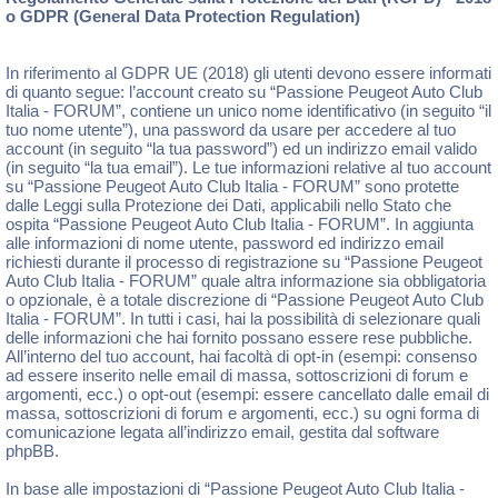
o GDPR (General Data Protection Regulation)
In riferimento al GDPR UE (2018) gli utenti devono essere informati
di quanto segue: l’account creato su “Passione Peugeot Auto Club
Italia - FORUM”, contiene un unico nome identificativo (in seguito “il
tuo nome utente”), una password da usare per accedere al tuo
account (in seguito “la tua password”) ed un indirizzo email valido
(in seguito “la tua email”). Le tue informazioni relative al tuo account
su “Passione Peugeot Auto Club Italia - FORUM” sono protette
dalle Leggi sulla Protezione dei Dati, applicabili nello Stato che
ospita “Passione Peugeot Auto Club Italia - FORUM”. In aggiunta
alle informazioni di nome utente, password ed indirizzo email
richiesti durante il processo di registrazione su “Passione Peugeot
Auto Club Italia - FORUM” quale altra informazione sia obbligatoria
o opzionale, è a totale discrezione di “Passione Peugeot Auto Club
Italia - FORUM”. In tutti i casi, hai la possibilità di selezionare quali
delle informazioni che hai fornito possano essere rese pubbliche.
All’interno del tuo account, hai facoltà di opt-in (esempi: consenso
ad essere inserito nelle email di massa, sottoscrizioni di forum e
argomenti, ecc.) o opt-out (esempi: essere cancellato dalle email di
massa, sottoscrizioni di forum e argomenti, ecc.) su ogni forma di
comunicazione legata all’indirizzo email, gestita dal software
phpBB.
In base alle impostazioni di “Passione Peugeot Auto Club Italia -