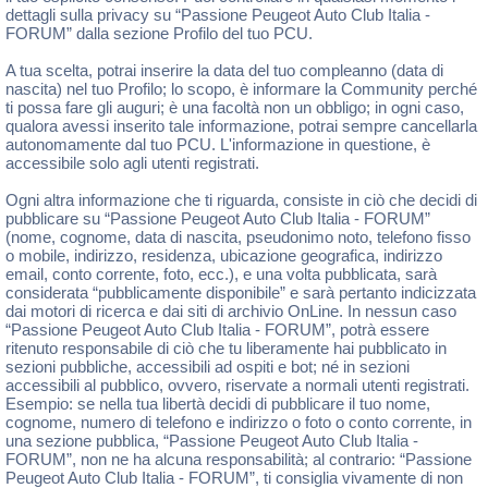
dettagli sulla privacy su “Passione Peugeot Auto Club Italia -
FORUM” dalla sezione Profilo del tuo PCU.
A tua scelta, potrai inserire la data del tuo compleanno (data di
nascita) nel tuo Profilo; lo scopo, è informare la Community perché
ti possa fare gli auguri; è una facoltà non un obbligo; in ogni caso,
qualora avessi inserito tale informazione, potrai sempre cancellarla
autonomamente dal tuo PCU. L'informazione in questione, è
accessibile solo agli utenti registrati.
Ogni altra informazione che ti riguarda, consiste in ciò che decidi di
pubblicare su “Passione Peugeot Auto Club Italia - FORUM”
(nome, cognome, data di nascita, pseudonimo noto, telefono fisso
o mobile, indirizzo, residenza, ubicazione geografica, indirizzo
email, conto corrente, foto, ecc.), e una volta pubblicata, sarà
considerata “pubblicamente disponibile” e sarà pertanto indicizzata
dai motori di ricerca e dai siti di archivio OnLine. In nessun caso
“Passione Peugeot Auto Club Italia - FORUM”, potrà essere
ritenuto responsabile di ciò che tu liberamente hai pubblicato in
sezioni pubbliche, accessibili ad ospiti e bot; né in sezioni
accessibili al pubblico, ovvero, riservate a normali utenti registrati.
Esempio: se nella tua libertà decidi di pubblicare il tuo nome,
cognome, numero di telefono e indirizzo o foto o conto corrente, in
una sezione pubblica, “Passione Peugeot Auto Club Italia -
FORUM”, non ne ha alcuna responsabilità; al contrario: “Passione
Peugeot Auto Club Italia - FORUM”, ti consiglia vivamente di non