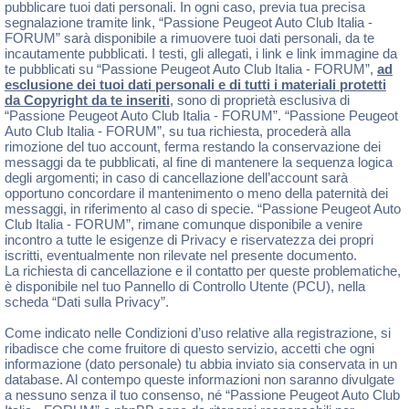
pubblicare tuoi dati personali. In ogni caso, previa tua precisa
segnalazione tramite link, “Passione Peugeot Auto Club Italia -
FORUM” sarà disponibile a rimuovere tuoi dati personali, da te
incautamente pubblicati. I testi, gli allegati, i link e link immagine da
te pubblicati su “Passione Peugeot Auto Club Italia - FORUM”,
ad
esclusione dei tuoi dati personali e di tutti i materiali protetti
da Copyright da te inseriti
, sono di proprietà esclusiva di
“Passione Peugeot Auto Club Italia - FORUM”. “Passione Peugeot
Auto Club Italia - FORUM”, su tua richiesta, procederà alla
rimozione del tuo account, ferma restando la conservazione dei
messaggi da te pubblicati, al fine di mantenere la sequenza logica
degli argomenti; in caso di cancellazione dell’account sarà
opportuno concordare il mantenimento o meno della paternità dei
messaggi, in riferimento al caso di specie. “Passione Peugeot Auto
Club Italia - FORUM”, rimane comunque disponibile a venire
incontro a tutte le esigenze di Privacy e riservatezza dei propri
iscritti, eventualmente non rilevate nel presente documento.
La richiesta di cancellazione e il contatto per queste problematiche,
è disponibile nel tuo Pannello di Controllo Utente (PCU), nella
scheda “Dati sulla Privacy”.
Come indicato nelle Condizioni d’uso relative alla registrazione, si
ribadisce che come fruitore di questo servizio, accetti che ogni
informazione (dato personale) tu abbia inviato sia conservata in un
database. Al contempo queste informazioni non saranno divulgate
a nessuno senza il tuo consenso, né “Passione Peugeot Auto Club