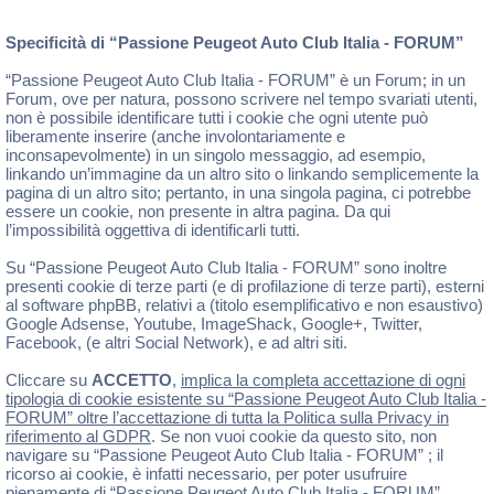
Specificità di “Passione Peugeot Auto Club Italia - FORUM”
“Passione Peugeot Auto Club Italia - FORUM” è un Forum; in un
Forum, ove per natura, possono scrivere nel tempo svariati utenti,
non è possibile identificare tutti i cookie che ogni utente può
liberamente inserire (anche involontariamente e
inconsapevolmente) in un singolo messaggio, ad esempio,
linkando un’immagine da un altro sito o linkando semplicemente la
pagina di un altro sito; pertanto, in una singola pagina, ci potrebbe
essere un cookie, non presente in altra pagina. Da qui
l’impossibilità oggettiva di identificarli tutti.
Su “Passione Peugeot Auto Club Italia - FORUM” sono inoltre
presenti cookie di terze parti (e di profilazione di terze parti), esterni
al software phpBB, relativi a (titolo esemplificativo e non esaustivo)
Google Adsense, Youtube, ImageShack, Google+, Twitter,
Facebook, (e altri Social Network), e ad altri siti.
Cliccare su
ACCETTO
,
implica la completa accettazione di ogni
tipologia di cookie esistente su “Passione Peugeot Auto Club Italia -
FORUM” oltre l’accettazione di tutta la Politica sulla Privacy in
riferimento al GDPR
. Se non vuoi cookie da questo sito, non
navigare su “Passione Peugeot Auto Club Italia - FORUM” ; il
ricorso ai cookie, è infatti necessario, per poter usufruire
pienamente di “Passione Peugeot Auto Club Italia - FORUM” .