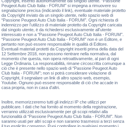
Copyright, inserito autonomamente dal singolo utente. “Passione
Peugeot Auto Club Italia - FORUM” si impegna a rimuovere su
segnalazione precisa (indicando il link), eventuale materiale protetto
da Copyright inviato da un singolo utente, nello spazio web di
“Passione Peugeot Auto Club Italia - FORUM”. Ogni richiesta di
indennizzo per l'utilizzo di materiale protetto da Copyright caricata
dal singolo utente, è da richiedersi esclusivamente all'utente
interessato e non a “Passione Peugeot Auto Club Italia - FORUM”.
“Passione Peugeot Auto Club Italia - FORUM” non è un Editore, e
pertanto non può essere responsabile in qualità di Editore.
Eventuali materiali protetti da Copyright inseriti prima della data del
12 Settembre 2018, non possono rientrare nella normativa, dal
momento che questa, non opera retroattivamente, al pari di ogni
Legge Ordinaria. La responsabilità, rimane circoscritta comunque a
ciò che è presente nello spazio web di “Passione Peugeot Auto
Club Italia - FORUM”; non si potrà considerare violazione di
Copyright, il segnalare un link di altro spazio web, esempio,
Youtube. Ognuno può essere responsabile di ciò che accade in
casa propria, non in casa d'altri.
Inoltre, memorizzeremo tutti gli indirizzi IP che utilizzi per
pubblicare. I dati che hai fornito al momento della registrazione,
verranno utilizzati esclusivamente per gli scopi relativi alla
funzionalità di “Passione Peugeot Auto Club Italia - FORUM”. Non
saranno usati per altri scopi e non saranno trasmessi a terzi senza
il tuo esplicito consenso. Puoi controllare in qualsiasi momento i