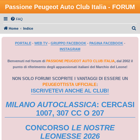
Passione Peugeot Auto Club Italia - FORUM
FAQ
C
Home
Indice
e
PORTALE
-
WEB TV
-
GRUPPO FACEBOOK
-
PAGINA FACEBOOK
-
r
INSTAGRAM
c
a
Benvenuti nel forum di
PASSIONE PEUGEOT AUTO CLUB ITALIA
, dal 2002 il
punto di riferimento degli appassionati italiani del Marchio del Leone!
NON SOLO FORUM! SCOPRITE I VANTAGGI DI ESSERE UN
PEUGEOTTISTA UFFICIALE
:
ISCRIVETEVI ANCHE AL CLUB!
MILANO AUTOCLASSICA
: CERCASI
1007, 307 CC O 207
CONCORSO
LE NOSTRE
LEONESSE 2026