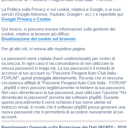
La Politica sulla Privacy e sui cookie, relativa a Google, e ai suoi
servizi (Google Adsense, Youtube, Google+, ecc.) è reperibile qui:
Google Privacy e Cookie
.
Qui invece, si possono trovare informazioni sulla gestione dei
cookie, relative ai browser più diffusi:
Disattivazione dei cookie sul browser
.
Per gli altri siti, si reinvia alle rispettive pagine.
La password viene criptata (hash unidirezionale) per motivi di
sicurezza. In ogni caso ti raccomandiamo di non utilizzare la
stessa password in troppi siti. La tua password è il metodo di
accesso al tuo account su “Passione Peugeot Auto Club Italia -
FORUM”, quindi proteggila attentamente. Ricorda che in nessuna
circostanza affiliati di “Passione Peugeot Auto Club Italia - FORUM”
, phpBB o terzi possono legittimamente richiedere la tua password.
Nel caso dimenticassi la tua password, puoi utilizzare l’opzione “Ho
dimenticato la password” prevista dal software phpBB. Durante
questo procedimento ti verrà richiesto il tuo nome utente ed
indirizzo email, in modo che il software phpBB possa generare una
nuova password che ti permetterà di accedere nuovamente al tuo
account.
Regolamento Generale sulla Protezione dei Dati (RGPD) - 2018