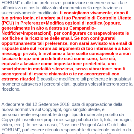
FORUM” e alle tue preferenze, puoi inviare e ricevere email da e
all’indirizzo di posta utilizzato al momento della registrazione o
successivamente modificato;
ti consigliamo vivamente, dopo il
tuo primo login, di andare sul tuo Pannello di Controllo Utente
(PCU) in Preferenze>Modifica opzioni di notifica (oppure,
generalmente in alto a destra su Campanello-
Notifiche>Impostazioni), per configurare consapevolmente le
notifiche e la ricezione delle email. Se non configurerai
opportunamente tali preferenze, non sarai avvisato via email di
risposte date sul Forum ad argomenti di tuo interesse e a tuoi
messaggi privati; ti invitiamo a fare scelte consapevoli e a non
lasciare le opzioni predefinite così come sono; fare ciò,
equivale a lasciare come impostazione predefinita, uno
smartphone in modalità silenziosa, senza vibrazione: non ti
accorgeresti di essere chiamato o te ne accorgeresti con
estremo ritardo!
È possibile modificare tali preferenze in qualsiasi
momento attraverso i percorsi citati, qualora volessi interrompere la
ricezione.
A decorrere dal 12 Settembre 2018, data di approvazione della
nuova normativa sul Copyright, ogni singolo utente, è
personalmente responsabile di ogni tipo di materiale protetto da
Copyright inserito nei propri messaggi pubblici (testi, foto, immagini,
video, ecc.). In nessun caso, “Passione Peugeot Auto Club Italia -
FORUM”, può essere ritenuto responsabile di materiale protetto da