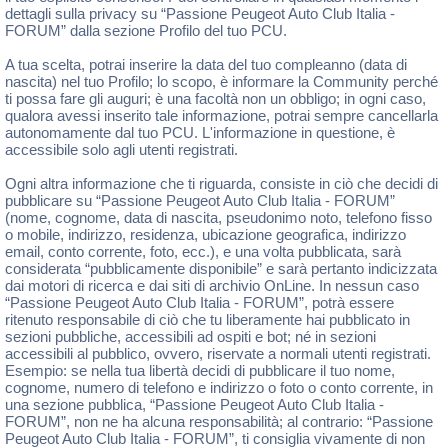
dettagli sulla privacy su “Passione Peugeot Auto Club Italia -
FORUM” dalla sezione Profilo del tuo PCU.
A tua scelta, potrai inserire la data del tuo compleanno (data di
nascita) nel tuo Profilo; lo scopo, è informare la Community perché
ti possa fare gli auguri; è una facoltà non un obbligo; in ogni caso,
qualora avessi inserito tale informazione, potrai sempre cancellarla
autonomamente dal tuo PCU. L'informazione in questione, è
accessibile solo agli utenti registrati.
Ogni altra informazione che ti riguarda, consiste in ciò che decidi di
pubblicare su “Passione Peugeot Auto Club Italia - FORUM”
(nome, cognome, data di nascita, pseudonimo noto, telefono fisso
o mobile, indirizzo, residenza, ubicazione geografica, indirizzo
email, conto corrente, foto, ecc.), e una volta pubblicata, sarà
considerata “pubblicamente disponibile” e sarà pertanto indicizzata
dai motori di ricerca e dai siti di archivio OnLine. In nessun caso
“Passione Peugeot Auto Club Italia - FORUM”, potrà essere
ritenuto responsabile di ciò che tu liberamente hai pubblicato in
sezioni pubbliche, accessibili ad ospiti e bot; né in sezioni
accessibili al pubblico, ovvero, riservate a normali utenti registrati.
Esempio: se nella tua libertà decidi di pubblicare il tuo nome,
cognome, numero di telefono e indirizzo o foto o conto corrente, in
una sezione pubblica, “Passione Peugeot Auto Club Italia -
FORUM”, non ne ha alcuna responsabilità; al contrario: “Passione
Peugeot Auto Club Italia - FORUM”, ti consiglia vivamente di non