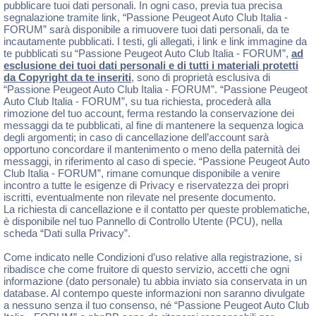
pubblicare tuoi dati personali. In ogni caso, previa tua precisa
segnalazione tramite link, “Passione Peugeot Auto Club Italia -
FORUM” sarà disponibile a rimuovere tuoi dati personali, da te
incautamente pubblicati. I testi, gli allegati, i link e link immagine da
te pubblicati su “Passione Peugeot Auto Club Italia - FORUM”,
ad
esclusione dei tuoi dati personali e di tutti i materiali protetti
da Copyright da te inseriti
, sono di proprietà esclusiva di
“Passione Peugeot Auto Club Italia - FORUM”. “Passione Peugeot
Auto Club Italia - FORUM”, su tua richiesta, procederà alla
rimozione del tuo account, ferma restando la conservazione dei
messaggi da te pubblicati, al fine di mantenere la sequenza logica
degli argomenti; in caso di cancellazione dell’account sarà
opportuno concordare il mantenimento o meno della paternità dei
messaggi, in riferimento al caso di specie. “Passione Peugeot Auto
Club Italia - FORUM”, rimane comunque disponibile a venire
incontro a tutte le esigenze di Privacy e riservatezza dei propri
iscritti, eventualmente non rilevate nel presente documento.
La richiesta di cancellazione e il contatto per queste problematiche,
è disponibile nel tuo Pannello di Controllo Utente (PCU), nella
scheda “Dati sulla Privacy”.
Come indicato nelle Condizioni d’uso relative alla registrazione, si
ribadisce che come fruitore di questo servizio, accetti che ogni
informazione (dato personale) tu abbia inviato sia conservata in un
database. Al contempo queste informazioni non saranno divulgate
a nessuno senza il tuo consenso, né “Passione Peugeot Auto Club