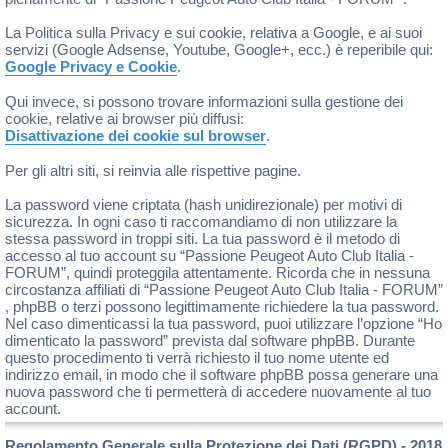
La Politica sulla Privacy e sui cookie, relativa a Google, e ai suoi
servizi (Google Adsense, Youtube, Google+, ecc.) è reperibile qui:
Google Privacy e Cookie
.
Qui invece, si possono trovare informazioni sulla gestione dei
cookie, relative ai browser più diffusi:
Disattivazione dei cookie sul browser
.
Per gli altri siti, si reinvia alle rispettive pagine.
La password viene criptata (hash unidirezionale) per motivi di
sicurezza. In ogni caso ti raccomandiamo di non utilizzare la
stessa password in troppi siti. La tua password è il metodo di
accesso al tuo account su “Passione Peugeot Auto Club Italia -
FORUM”, quindi proteggila attentamente. Ricorda che in nessuna
circostanza affiliati di “Passione Peugeot Auto Club Italia - FORUM”
, phpBB o terzi possono legittimamente richiedere la tua password.
Nel caso dimenticassi la tua password, puoi utilizzare l’opzione “Ho
dimenticato la password” prevista dal software phpBB. Durante
questo procedimento ti verrà richiesto il tuo nome utente ed
indirizzo email, in modo che il software phpBB possa generare una
nuova password che ti permetterà di accedere nuovamente al tuo
account.
Regolamento Generale sulla Protezione dei Dati (RGPD) - 2018