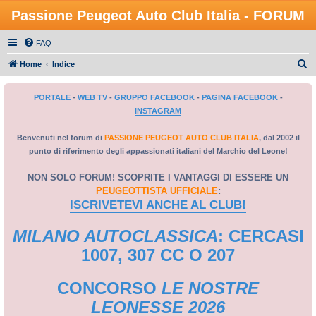
Passione Peugeot Auto Club Italia - FORUM
FAQ
C
Home
Indice
e
PORTALE
-
WEB TV
-
GRUPPO FACEBOOK
-
PAGINA FACEBOOK
-
r
INSTAGRAM
c
a
Benvenuti nel forum di
PASSIONE PEUGEOT AUTO CLUB ITALIA
, dal 2002 il
punto di riferimento degli appassionati italiani del Marchio del Leone!
NON SOLO FORUM! SCOPRITE I VANTAGGI DI ESSERE UN
PEUGEOTTISTA UFFICIALE
:
ISCRIVETEVI ANCHE AL CLUB!
MILANO AUTOCLASSICA
: CERCASI
1007, 307 CC O 207
CONCORSO
LE NOSTRE
LEONESSE 2026