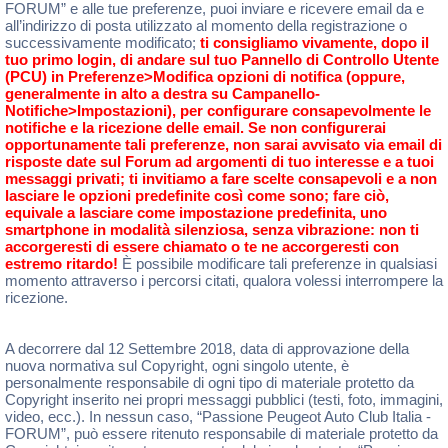
FORUM” e alle tue preferenze, puoi inviare e ricevere email da e
all’indirizzo di posta utilizzato al momento della registrazione o
successivamente modificato;
ti consigliamo vivamente, dopo il
tuo primo login, di andare sul tuo Pannello di Controllo Utente
(PCU) in Preferenze>Modifica opzioni di notifica (oppure,
generalmente in alto a destra su Campanello-
Notifiche>Impostazioni), per configurare consapevolmente le
notifiche e la ricezione delle email. Se non configurerai
opportunamente tali preferenze, non sarai avvisato via email di
risposte date sul Forum ad argomenti di tuo interesse e a tuoi
messaggi privati; ti invitiamo a fare scelte consapevoli e a non
lasciare le opzioni predefinite così come sono; fare ciò,
equivale a lasciare come impostazione predefinita, uno
smartphone in modalità silenziosa, senza vibrazione: non ti
accorgeresti di essere chiamato o te ne accorgeresti con
estremo ritardo!
È possibile modificare tali preferenze in qualsiasi
momento attraverso i percorsi citati, qualora volessi interrompere la
ricezione.
A decorrere dal 12 Settembre 2018, data di approvazione della
nuova normativa sul Copyright, ogni singolo utente, è
personalmente responsabile di ogni tipo di materiale protetto da
Copyright inserito nei propri messaggi pubblici (testi, foto, immagini,
video, ecc.). In nessun caso, “Passione Peugeot Auto Club Italia -
FORUM”, può essere ritenuto responsabile di materiale protetto da