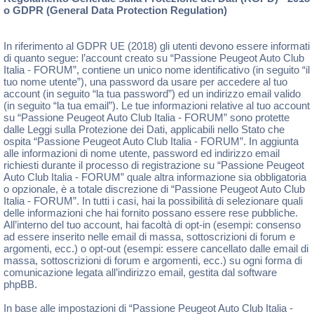
o GDPR (General Data Protection Regulation)
In riferimento al GDPR UE (2018) gli utenti devono essere informati
di quanto segue: l’account creato su “Passione Peugeot Auto Club
Italia - FORUM”, contiene un unico nome identificativo (in seguito “il
tuo nome utente”), una password da usare per accedere al tuo
account (in seguito “la tua password”) ed un indirizzo email valido
(in seguito “la tua email”). Le tue informazioni relative al tuo account
su “Passione Peugeot Auto Club Italia - FORUM” sono protette
dalle Leggi sulla Protezione dei Dati, applicabili nello Stato che
ospita “Passione Peugeot Auto Club Italia - FORUM”. In aggiunta
alle informazioni di nome utente, password ed indirizzo email
richiesti durante il processo di registrazione su “Passione Peugeot
Auto Club Italia - FORUM” quale altra informazione sia obbligatoria
o opzionale, è a totale discrezione di “Passione Peugeot Auto Club
Italia - FORUM”. In tutti i casi, hai la possibilità di selezionare quali
delle informazioni che hai fornito possano essere rese pubbliche.
All’interno del tuo account, hai facoltà di opt-in (esempi: consenso
ad essere inserito nelle email di massa, sottoscrizioni di forum e
argomenti, ecc.) o opt-out (esempi: essere cancellato dalle email di
massa, sottoscrizioni di forum e argomenti, ecc.) su ogni forma di
comunicazione legata all’indirizzo email, gestita dal software
phpBB.
In base alle impostazioni di “Passione Peugeot Auto Club Italia -