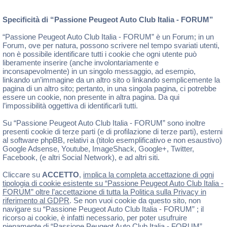
Specificità di “Passione Peugeot Auto Club Italia - FORUM”
“Passione Peugeot Auto Club Italia - FORUM” è un Forum; in un
Forum, ove per natura, possono scrivere nel tempo svariati utenti,
non è possibile identificare tutti i cookie che ogni utente può
liberamente inserire (anche involontariamente e
inconsapevolmente) in un singolo messaggio, ad esempio,
linkando un’immagine da un altro sito o linkando semplicemente la
pagina di un altro sito; pertanto, in una singola pagina, ci potrebbe
essere un cookie, non presente in altra pagina. Da qui
l’impossibilità oggettiva di identificarli tutti.
Su “Passione Peugeot Auto Club Italia - FORUM” sono inoltre
presenti cookie di terze parti (e di profilazione di terze parti), esterni
al software phpBB, relativi a (titolo esemplificativo e non esaustivo)
Google Adsense, Youtube, ImageShack, Google+, Twitter,
Facebook, (e altri Social Network), e ad altri siti.
Cliccare su
ACCETTO
,
implica la completa accettazione di ogni
tipologia di cookie esistente su “Passione Peugeot Auto Club Italia -
FORUM” oltre l’accettazione di tutta la Politica sulla Privacy in
riferimento al GDPR
. Se non vuoi cookie da questo sito, non
navigare su “Passione Peugeot Auto Club Italia - FORUM” ; il
ricorso ai cookie, è infatti necessario, per poter usufruire
pienamente di “Passione Peugeot Auto Club Italia - FORUM” .