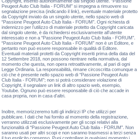
Copyright, inserito autonomamente dal singolo utente. “Passione
Peugeot Auto Club Italia - FORUM” si impegna a rimuovere su
segnalazione precisa (indicando il link), eventuale materiale protetto
da Copyright inviato da un singolo utente, nello spazio web di
“Passione Peugeot Auto Club Italia - FORUM”. Ogni richiesta di
indennizzo per l'utilizzo di materiale protetto da Copyright caricata
dal singolo utente, è da richiedersi esclusivamente all'utente
interessato e non a “Passione Peugeot Auto Club Italia - FORUM”.
“Passione Peugeot Auto Club Italia - FORUM” non è un Editore, e
pertanto non può essere responsabile in qualità di Editore.
Eventuali materiali protetti da Copyright inseriti prima della data del
12 Settembre 2018, non possono rientrare nella normativa, dal
momento che questa, non opera retroattivamente, al pari di ogni
Legge Ordinaria. La responsabilità, rimane circoscritta comunque a
ciò che è presente nello spazio web di “Passione Peugeot Auto
Club Italia - FORUM”; non si potrà considerare violazione di
Copyright, il segnalare un link di altro spazio web, esempio,
Youtube. Ognuno può essere responsabile di ciò che accade in
casa propria, non in casa d'altri.
Inoltre, memorizzeremo tutti gli indirizzi IP che utilizzi per
pubblicare. I dati che hai fornito al momento della registrazione,
verranno utilizzati esclusivamente per gli scopi relativi alla
funzionalità di “Passione Peugeot Auto Club Italia - FORUM”. Non
saranno usati per altri scopi e non saranno trasmessi a terzi senza
il tuo esplicito consenso. Puoi controllare in qualsiasi momento i