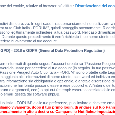
ne dei cookie, relative ai browser più diffusi:
Disattivazione dei co
tivi di sicurezza. In ogni caso ti raccomandiamo di non utilizzare la 
 Auto Club Italia - FORUM”, quindi proteggila attentamente. Ricorda 
sono legittimamente richiedere la tua password. Nel caso dimenticassi
 Durante questo procedimento ti verrà richiesto il tuo nome utente ed
cedere nuovamente al tuo account.
RGPD) - 2018 o GDPR (General Data Protection Regulation)
sere informati di quanto segue: l’account creato su “Passione Peuge
ssword da usare per accedere al tuo account (in seguito “la tua password
 “Passione Peugeot Auto Club Italia - FORUM” sono protette dalle Leggi 
 aggiunta alle informazioni di nome utente, password ed indirizzo emai
a informazione sia obbligatoria o opzionale, è a totale discrezione di
formazioni che hai fornito possano essere rese pubbliche. All’interno del
 forum e argomenti, ecc.) o opt-out (esempi: essere cancellato dalle e
zo email, gestita dal software phpBB.
b Italia - FORUM” e alle tue preferenze, puoi inviare e ricevere email 
gliamo vivamente, dopo il tuo primo login, di andare sul tuo Pann
generalmente in alto a destra su Campanello-Notifiche>Impostazi