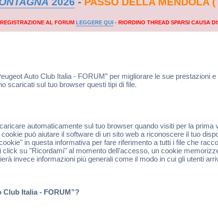
MONTAGNA
2026
-
PASSO DELLA MENDOLA (
A REGISTRAZIONE AL FORUM
LEGGERE QUI
-
RIORDINO THREAD SPARSI CAUSA DI
Peugeot Auto Club Italia - FORUM” per migliorare le sue prestazioni 
caricati sul tuo browser questi tipi di file.
 scaricare automaticamente sul tuo browser quando visiti per la prima 
ookie può aiutare il software di un sito web a riconoscere il tuo dispo
ookie" in questa informativa per fare riferimento a tutti i file che ra
i click su "Ricordami" al momento dell’accesso, un cookie memorizze
ierà invece informazioni più generali come il modo in cui gli utenti arr
o Club Italia - FORUM”?