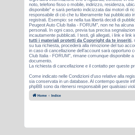
noto, telefono fisso o mobile, indirizzo, residenza, ubi
disponibile” e sarà pertanto indicizzata dai motori di 
responsabile di ciò che tu liberamente hai pubblicato in 
registrati. Esempio: se nella tua libertà decidi di pub
Peugeot Auto Club Italia - FORUM”, non ne ha alcuna re
personali. In ogni caso, previa tua precisa segnalazion
incautamente pubblicati. I testi, gli allegati, i link e
tutti i materiali protetti da Copyright da te inseriti
,
su tua richiesta, procederà alla rimozione del tuo acc
in caso di cancellazione dell’account sarà opportuno 
Club Italia - FORUM”, rimane comunque disponibile a ven
documento.
La richiesta di cancellazione e il contatto per queste p
Come indicato nelle Condizioni d’uso relative alla regis
sia conservata in un database. Al contempo queste in
phpBB sono da ritenersi responsabili per qualsiasi vi
Home
Indice