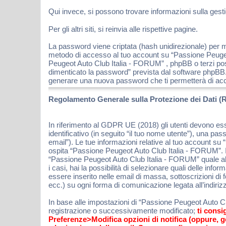
Qui invece, si possono trovare informazioni sulla gestio
Per gli altri siti, si reinvia alle rispettive pagine.
La password viene criptata (hash unidirezionale) per mo
metodo di accesso al tuo account su “Passione Peugeot
Peugeot Auto Club Italia - FORUM” , phpBB o terzi pos
dimenticato la password” prevista dal software phpBB.
generare una nuova password che ti permetterà di ac
Regolamento Generale sulla Protezione dei Dati (
In riferimento al GDPR UE (2018) gli utenti devono es
identificativo (in seguito “il tuo nome utente”), una pa
email”). Le tue informazioni relative al tuo account su
ospita “Passione Peugeot Auto Club Italia - FORUM”. In
“Passione Peugeot Auto Club Italia - FORUM” quale altr
i casi, hai la possibilità di selezionare quali delle in
essere inserito nelle email di massa, sottoscrizioni di
ecc.) su ogni forma di comunicazione legata all’indiriz
In base alle impostazioni di “Passione Peugeot Auto Clu
registrazione o successivamente modificato;
ti consi
Preferenze>Modifica opzioni di notifica (oppure, 