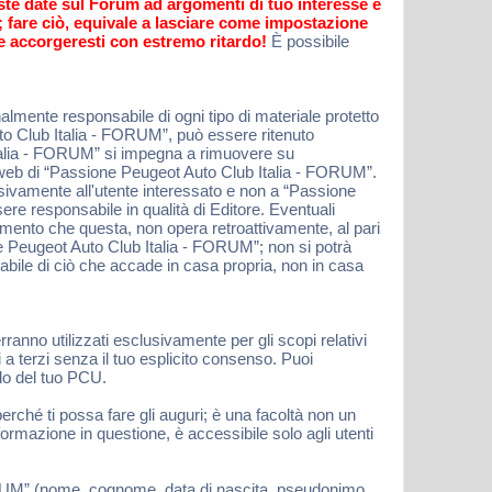
oste date sul Forum ad argomenti di tuo interesse e
o; fare ciò, equivale a lasciare come impostazione
e accorgeresti con estremo ritardo!
È possibile
lmente responsabile di ogni tipo di materiale protetto
uto Club Italia - FORUM”, può essere ritenuto
Italia - FORUM” si impegna a rimuovere su
io web di “Passione Peugeot Auto Club Italia - FORUM”.
lusivamente all'utente interessato e non a “Passione
e responsabile in qualità di Editore. Eventuali
momento che questa, non opera retroattivamente, al pari
e Peugeot Auto Club Italia - FORUM”; non si potrà
bile di ciò che accade in casa propria, non in casa
erranno utilizzati esclusivamente per gli scopi relativi
a terzi senza il tuo esplicito consenso. Puoi
ilo del tuo PCU.
erché ti possa fare gli auguri; è una facoltà non un
ormazione in questione, è accessibile solo agli utenti
 FORUM” (nome, cognome, data di nascita, pseudonimo