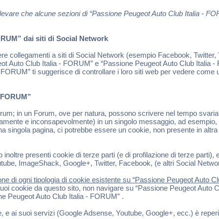
ti rilevare che alcune sezioni di “Passione Peugeot Auto Club Italia -
RUM” dai siti di Social Network
 collegamenti a siti di Social Network (esempio Facebook, Twitter, Y
ot Auto Club Italia - FORUM” e “Passione Peugeot Auto Club Italia - 
 FORUM” ti suggerisce di controllare i loro siti web per vedere come ut
 - FORUM”
; in un Forum, ove per natura, possono scrivere nel tempo svariati ute
riamente e inconsapevolmente) in un singolo messaggio, ad esempio, l
a singola pagina, ci potrebbe essere un cookie, non presente in altra pa
re presenti cookie di terze parti (e di profilazione di terze parti), es
be, ImageShack, Google+, Twitter, Facebook, (e altri Social Network),
ne di ogni tipologia di cookie esistente su “Passione Peugeot Auto Club
uoi cookie da questo sito, non navigare su “Passione Peugeot Auto Club
one Peugeot Auto Club Italia - FORUM” .
le, e ai suoi servizi (Google Adsense, Youtube, Google+, ecc.) è reperi