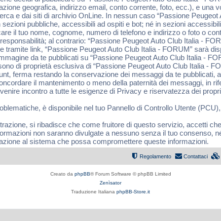
cazione geografica, indirizzo email, conto corrente, foto, ecc.), e una
ricerca e dai siti di archivio OnLine. In nessun caso “Passione Peugeot
sezioni pubbliche, accessibili ad ospiti e bot; né in sezioni accessibili
blicare il tuo nome, cognome, numero di telefono e indirizzo o foto o co
sponsabilità; al contrario: “Passione Peugeot Auto Club Italia - FORU
e tramite link, “Passione Peugeot Auto Club Italia - FORUM” sarà dispo
 link immagine da te pubblicati su “Passione Peugeot Auto Club Italia - 
 sono di proprietà esclusiva di “Passione Peugeot Auto Club Italia -
ount, ferma restando la conservazione dei messaggi da te pubblicati, a
concordare il mantenimento o meno della paternità dei messaggi, in ri
ire incontro a tutte le esigenze di Privacy e riservatezza dei propri 
roblematiche, è disponibile nel tuo Pannello di Controllo Utente (PCU),
trazione, si ribadisce che come fruitore di questo servizio, accetti ch
formazioni non saranno divulgate a nessuno senza il tuo consenso, 
olazione al sistema che possa compromettere queste informazioni.
Regolamento
Contattaci
Creato da
phpBB
® Forum Software © phpBB Limited
Zenìsator
Traduzione Italiana
phpBB-Store.it