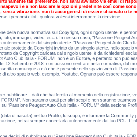
ortunamente tali preferenze, non sarai avvisato via email di risp
 consapevoli e a non lasciare le opzioni predefinite così come son
, senza vibrazione: non ti accorgeresti di essere chiamato o te n
so i percorsi citati, qualora volessi interrompere la ricezione.
e della nuova normativa sul Copyright, ogni singolo utente, è persona
sti, foto, immagini, video, ecc.). In nessun caso, “Passione Peugeot A
rito autonomamente dal singolo utente. “Passione Peugeot Auto Club 
teriale protetto da Copyright inviato da un singolo utente, nello spaz
 protetto da Copyright caricata dal singolo utente, è da richiedersi esc
Auto Club Italia - FORUM” non è un Editore, e pertanto non può esser
ata del 12 Settembre 2018, non possono rientrare nella normativa, dal 
rcoscritta comunque a ciò che è presente nello spazio web di “Passion
ink di altro spazio web, esempio, Youtube. Ognuno può essere responsa
 per pubblicare. I dati che hai fornito al momento della registrazione, v
a - FORUM”. Non saranno usati per altri scopi e non saranno trasmessi 
acy su “Passione Peugeot Auto Club Italia - FORUM” dalla sezione Prof
 (data di nascita) nel tuo Profilo; lo scopo, è informare la Community p
formazione, potrai sempre cancellarla autonomamente dal tuo PCU. L'inf
ciò che decidi di pubblicare su “Passione Peugeot Auto Club Italia -