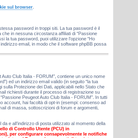
okie sul browser
.
stessa password in troppi siti. La tua password è il
che in nessuna circostanza affiliati di “Passione
 la tua password, puoi utilizzare l’opzione “Ho
 indirizzo email, in modo che il software phpBB possa
ot Auto Club Italia - FORUM”, contiene un unico nome
”) ed un indirizzo email valido (in seguito “la tua
sulla Protezione dei Dati, applicabili nello Stato che
l richiesti durante il processo di registrazione su
 “Passione Peugeot Auto Club Italia - FORUM”. In tutti
 tuo account, hai facoltà di opt-in (esempi: consenso ad
mail di massa, sottoscrizioni di forum e argomenti,
da e all’indirizzo di posta utilizzato al momento della
ello di Controllo Utente (PCU) in
oni), per configurare consapevolmente le notifiche