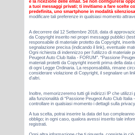
e la ricezione delle email. Se non configurerai opp
a tuoi messaggi privati; ti invitiamo a fare scelte
predefinita, uno smartphone in modalità silenziosa
modificare tali preferenze in qualsiasi momento attraver
A decorrere dal 12 Settembre 2018, data di approvazion
da Copyright inserito nei propri messaggi pubblici (te
responsabile di materiale protetto da Copyright, inse
segnalazione precisa (indicando il link), eventuale ma
Ogni richiesta di indennizzo per l'utilizzo di materiale
Peugeot Auto Club Italia - FORUM”. “Passione Peugeot 
materiali protetti da Copyright inseriti prima della d
di ogni Legge Ordinaria. La responsabilità, rimane ci
considerare violazione di Copyright, il segnalare un l
d'altri.
Inoltre, memorizzeremo tutti gli indirizzi IP che utilizzi
alla funzionalità di “Passione Peugeot Auto Club Itali
controllare in qualsiasi momento i dettagli sulla priv
A tua scelta, potrai inserire la data del tuo compleanno
obbligo; in ogni caso, qualora avessi inserito tale in
registrati.
Ogni altra informazione che ti riguarda, consiste in 