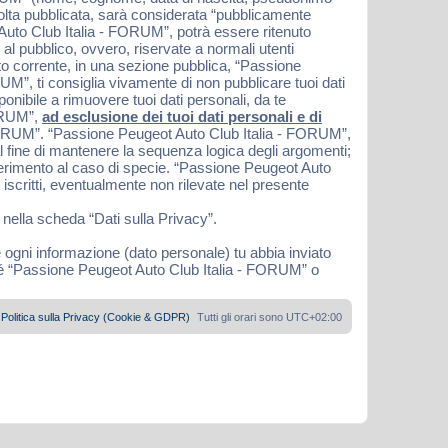
 volta pubblicata, sarà considerata “pubblicamente
 Auto Club Italia - FORUM”, potrà essere ritenuto
 al pubblico, ovvero, riservate a normali utenti
nto corrente, in una sezione pubblica, “Passione
M”, ti consiglia vivamente di non pubblicare tuoi dati
nibile a rimuovere tuoi dati personali, da te
FORUM”,
ad esclusione dei tuoi dati personali e di
 FORUM”. “Passione Peugeot Auto Club Italia - FORUM”,
l fine di mantenere la sequenza logica degli argomenti;
ferimento al caso di specie. “Passione Peugeot Auto
iscritti, eventualmente non rilevate nel presente
 nella scheda “Dati sulla Privacy”.
e ogni informazione (dato personale) tu abbia inviato
né “Passione Peugeot Auto Club Italia - FORUM” o
Politica sulla Privacy (Cookie & GDPR)
Tutti gli orari sono
UTC+02:00