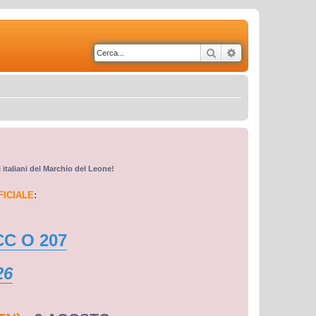
Cerca
Ricerca avanzata
i italiani del Marchio del Leone!
FICIALE
:
CC O 207
26