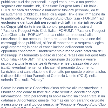
pubblicare tuoi dati personali. In ogni caso, previa tua precisa
segnalazione tramite link, “Passione Peugeot Auto Club Italia -
FORUM” sarà disponibile a rimuovere tuoi dati personali, da te
incautamente pubblicati. I testi, gli allegati, i link e link immagine da
te pubblicati su “Passione Peugeot Auto Club Italia - FORUM”,
ad
esclusione dei tuoi dati personali e di tutti i materiali protetti
da Copyright da te inseriti
, sono di proprietà esclusiva di
“Passione Peugeot Auto Club Italia - FORUM”. “Passione Peugeot
Auto Club Italia - FORUM”, su tua richiesta, procederà alla
rimozione del tuo account, ferma restando la conservazione dei
messaggi da te pubblicati, al fine di mantenere la sequenza logica
degli argomenti; in caso di cancellazione dell’account sarà
opportuno concordare il mantenimento o meno della paternità dei
messaggi, in riferimento al caso di specie. “Passione Peugeot Auto
Club Italia - FORUM”, rimane comunque disponibile a venire
incontro a tutte le esigenze di Privacy e riservatezza dei propri
iscritti, eventualmente non rilevate nel presente documento.
La richiesta di cancellazione e il contatto per queste problematiche,
è disponibile nel tuo Pannello di Controllo Utente (PCU), nella
scheda “Dati sulla Privacy”.
Come indicato nelle Condizioni d’uso relative alla registrazione, si
ribadisce che come fruitore di questo servizio, accetti che ogni
informazione (dato personale) tu abbia inviato sia conservata in un
database. Al contempo queste informazioni non saranno divulgate
a nessuno senza il tuo consenso, né “Passione Peugeot Auto Club