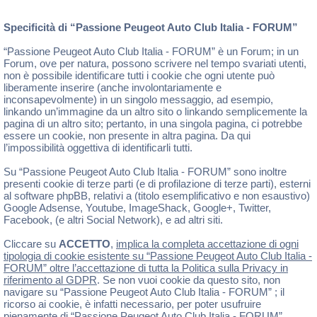
Specificità di “Passione Peugeot Auto Club Italia - FORUM”
“Passione Peugeot Auto Club Italia - FORUM” è un Forum; in un
Forum, ove per natura, possono scrivere nel tempo svariati utenti,
non è possibile identificare tutti i cookie che ogni utente può
liberamente inserire (anche involontariamente e
inconsapevolmente) in un singolo messaggio, ad esempio,
linkando un’immagine da un altro sito o linkando semplicemente la
pagina di un altro sito; pertanto, in una singola pagina, ci potrebbe
essere un cookie, non presente in altra pagina. Da qui
l’impossibilità oggettiva di identificarli tutti.
Su “Passione Peugeot Auto Club Italia - FORUM” sono inoltre
presenti cookie di terze parti (e di profilazione di terze parti), esterni
al software phpBB, relativi a (titolo esemplificativo e non esaustivo)
Google Adsense, Youtube, ImageShack, Google+, Twitter,
Facebook, (e altri Social Network), e ad altri siti.
Cliccare su
ACCETTO
,
implica la completa accettazione di ogni
tipologia di cookie esistente su “Passione Peugeot Auto Club Italia -
FORUM” oltre l’accettazione di tutta la Politica sulla Privacy in
riferimento al GDPR
. Se non vuoi cookie da questo sito, non
navigare su “Passione Peugeot Auto Club Italia - FORUM” ; il
ricorso ai cookie, è infatti necessario, per poter usufruire
pienamente di “Passione Peugeot Auto Club Italia - FORUM” .