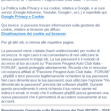
La Politica sulla Privacy e sui cookie, relativa a Google, e ai suoi
servizi (Google Adsense, Youtube, Google+, ecc.) è reperibile qui:
Google Privacy e Cookie
.
Qui invece, si possono trovare informazioni sulla gestione dei
cookie, relative ai browser più diffusi:
Disattivazione dei cookie sul browser
.
Per gli altri siti, si reinvia alle rispettive pagine.
La password viene criptata (hash unidirezionale) per motivi di
sicurezza. In ogni caso ti raccomandiamo di non utilizzare la
stessa password in troppi siti. La tua password è il metodo di
accesso al tuo account su “Passione Peugeot Auto Club Italia -
FORUM”, quindi proteggila attentamente. Ricorda che in nessuna
circostanza affiliati di “Passione Peugeot Auto Club Italia - FORUM”
, phpBB o terzi possono legittimamente richiedere la tua password.
Nel caso dimenticassi la tua password, puoi utilizzare l’opzione “Ho
dimenticato la password” prevista dal software phpBB. Durante
questo procedimento ti verrà richiesto il tuo nome utente ed
indirizzo email, in modo che il software phpBB possa generare una
nuova password che ti permetterà di accedere nuovamente al tuo
account.
Regolamento Generale sulla Protezione dei Dati (RGPD) - 2018