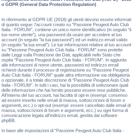
o GDPR (General Data Protection Regulation)
In riferimento al GDPR UE (2018) gli utenti devono essere informati
di quanto segue: l’account creato su “Passione Peugeot Auto Club
Italia - FORUM”, contiene un unico nome identificativo (in seguito “il
tuo nome utente”), una password da usare per accedere al tuo
account (in seguito “la tua password”) ed un indirizzo email valido
(in seguito “la tua email”). Le tue informazioni relative al tuo account
su “Passione Peugeot Auto Club Italia - FORUM” sono protette
dalle Leggi sulla Protezione dei Dati, applicabili nello Stato che
ospita “Passione Peugeot Auto Club Italia - FORUM”. In aggiunta
alle informazioni di nome utente, password ed indirizzo email
richiesti durante il processo di registrazione su “Passione Peugeot
Auto Club Italia - FORUM” quale altra informazione sia obbligatoria
o opzionale, è a totale discrezione di “Passione Peugeot Auto Club
Italia - FORUM”. In tutti i casi, hai la possibilità di selezionare quali
delle informazioni che hai fornito possano essere rese pubbliche.
All’interno del tuo account, hai facoltà di opt-in (esempi: consenso
ad essere inserito nelle email di massa, sottoscrizioni di forum e
argomenti, ecc.) o opt-out (esempi: essere cancellato dalle email di
massa, sottoscrizioni di forum e argomenti, ecc.) su ogni forma di
comunicazione legata all’indirizzo email, gestita dal software
phpBB.
In base alle impostazioni di “Passione Peugeot Auto Club Italia -