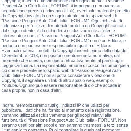
Copyright, inserito autonomamente dal singolo utente. “Passione
Peugeot Auto Club Italia - FORUM” si impegna a rimuovere su
segnalazione precisa (indicando il link), eventuale materiale protetto
da Copyright inviato da un singolo utente, nello spazio web di
“Passione Peugeot Auto Club Italia - FORUM”. Ogni richiesta di
indennizzo per l'utilizzo di materiale protetto da Copyright caricata
dal singolo utente, è da richiedersi esclusivamente all'utente
interessato e non a “Passione Peugeot Auto Club Italia - FORUM”.
“Passione Peugeot Auto Club Italia - FORUM” non è un Editore, e
pertanto non può essere responsabile in qualità di Editore.
Eventuali materiali protetti da Copyright inseriti prima della data del
12 Settembre 2018, non possono rientrare nella normativa, dal
momento che questa, non opera retroattivamente, al pari di ogni
Legge Ordinaria. La responsabilità, rimane circoscritta comunque a
ciò che è presente nello spazio web di “Passione Peugeot Auto
Club Italia - FORUM”; non si potrà considerare violazione di
Copyright, il segnalare un link di altro spazio web, esempio,
Youtube. Ognuno può essere responsabile di ciò che accade in
casa propria, non in casa d'altri.
Inoltre, memorizzeremo tutti gli indirizzi IP che utilizzi per
pubblicare. I dati che hai fornito al momento della registrazione,
verranno utilizzati esclusivamente per gli scopi relativi alla
funzionalità di “Passione Peugeot Auto Club Italia - FORUM”. Non
saranno usati per altri scopi e non saranno trasmessi a terzi senza
il tuo esplicito consenso. Puoi controllare in qualsiasi momento i