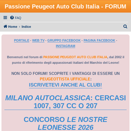
Passione Peugeot Auto Club Italia - FORUM
FAQ
C
Home
Indice
e
PORTALE
-
WEB TV
-
GRUPPO FACEBOOK
-
PAGINA FACEBOOK
-
r
INSTAGRAM
c
a
Benvenuti nel forum di
PASSIONE PEUGEOT AUTO CLUB ITALIA
, dal 2002 il
punto di riferimento degli appassionati italiani del Marchio del Leone!
NON SOLO FORUM! SCOPRITE I VANTAGGI DI ESSERE UN
PEUGEOTTISTA UFFICIALE
:
ISCRIVETEVI ANCHE AL CLUB!
MILANO AUTOCLASSICA
: CERCASI
1007, 307 CC O 207
CONCORSO
LE NOSTRE
LEONESSE 2026