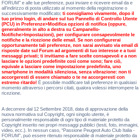
FORUM” e alle tue preferenze, puoi inviare e ricevere email da e
all’indirizzo di posta utilizzato al momento della registrazione o
successivamente modificato;
ti consigliamo vivamente, dopo il
tuo primo login, di andare sul tuo Pannello di Controllo Utente
(PCU) in Preferenze>Modifica opzioni di notifica (oppure,
generalmente in alto a destra su Campanello-
Notifiche>Impostazioni), per configurare consapevolmente le
notifiche e la ricezione delle email. Se non configurerai
opportunamente tali preferenze, non sarai avvisato via email di
risposte date sul Forum ad argomenti di tuo interesse e a tuoi
messaggi privati; ti invitiamo a fare scelte consapevoli e a non
lasciare le opzioni predefinite così come sono; fare ciò,
equivale a lasciare come impostazione predefinita, uno
smartphone in modalità silenziosa, senza vibrazione: non ti
accorgeresti di essere chiamato o te ne accorgeresti con
estremo ritardo!
È possibile modificare tali preferenze in qualsiasi
momento attraverso i percorsi citati, qualora volessi interrompere la
ricezione.
A decorrere dal 12 Settembre 2018, data di approvazione della
nuova normativa sul Copyright, ogni singolo utente, è
personalmente responsabile di ogni tipo di materiale protetto da
Copyright inserito nei propri messaggi pubblici (testi, foto, immagini,
video, ecc.). In nessun caso, “Passione Peugeot Auto Club Italia -
FORUM”, può essere ritenuto responsabile di materiale protetto da