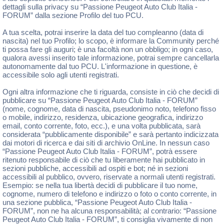
dettagli sulla privacy su “Passione Peugeot Auto Club Italia -
FORUM” dalla sezione Profilo del tuo PCU.
A tua scelta, potrai inserire la data del tuo compleanno (data di
nascita) nel tuo Profilo; lo scopo, è informare la Community perché
ti possa fare gli auguri; è una facoltà non un obbligo; in ogni caso,
qualora avessi inserito tale informazione, potrai sempre cancellarla
autonomamente dal tuo PCU. L'informazione in questione, è
accessibile solo agli utenti registrati.
Ogni altra informazione che ti riguarda, consiste in ciò che decidi di
pubblicare su “Passione Peugeot Auto Club Italia - FORUM”
(nome, cognome, data di nascita, pseudonimo noto, telefono fisso
o mobile, indirizzo, residenza, ubicazione geografica, indirizzo
email, conto corrente, foto, ecc.), e una volta pubblicata, sarà
considerata “pubblicamente disponibile” e sarà pertanto indicizzata
dai motori di ricerca e dai siti di archivio OnLine. In nessun caso
“Passione Peugeot Auto Club Italia - FORUM”, potrà essere
ritenuto responsabile di ciò che tu liberamente hai pubblicato in
sezioni pubbliche, accessibili ad ospiti e bot; né in sezioni
accessibili al pubblico, ovvero, riservate a normali utenti registrati.
Esempio: se nella tua libertà decidi di pubblicare il tuo nome,
cognome, numero di telefono e indirizzo o foto o conto corrente, in
una sezione pubblica, “Passione Peugeot Auto Club Italia -
FORUM”, non ne ha alcuna responsabilità; al contrario: “Passione
Peugeot Auto Club Italia - FORUM”, ti consiglia vivamente di non