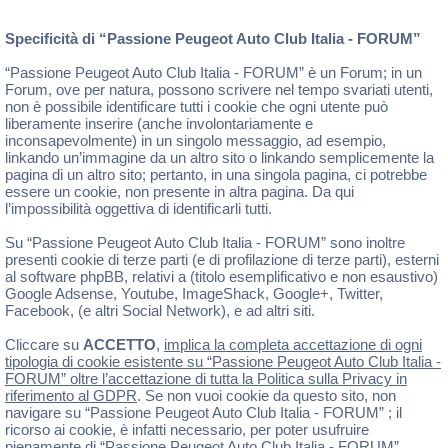
Specificità di “Passione Peugeot Auto Club Italia - FORUM”
“Passione Peugeot Auto Club Italia - FORUM” è un Forum; in un
Forum, ove per natura, possono scrivere nel tempo svariati utenti,
non è possibile identificare tutti i cookie che ogni utente può
liberamente inserire (anche involontariamente e
inconsapevolmente) in un singolo messaggio, ad esempio,
linkando un’immagine da un altro sito o linkando semplicemente la
pagina di un altro sito; pertanto, in una singola pagina, ci potrebbe
essere un cookie, non presente in altra pagina. Da qui
l’impossibilità oggettiva di identificarli tutti.
Su “Passione Peugeot Auto Club Italia - FORUM” sono inoltre
presenti cookie di terze parti (e di profilazione di terze parti), esterni
al software phpBB, relativi a (titolo esemplificativo e non esaustivo)
Google Adsense, Youtube, ImageShack, Google+, Twitter,
Facebook, (e altri Social Network), e ad altri siti.
Cliccare su
ACCETTO
,
implica la completa accettazione di ogni
tipologia di cookie esistente su “Passione Peugeot Auto Club Italia -
FORUM” oltre l’accettazione di tutta la Politica sulla Privacy in
riferimento al GDPR
. Se non vuoi cookie da questo sito, non
navigare su “Passione Peugeot Auto Club Italia - FORUM” ; il
ricorso ai cookie, è infatti necessario, per poter usufruire
pienamente di “Passione Peugeot Auto Club Italia - FORUM” .