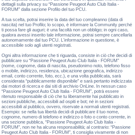
dettagli sulla privacy su “Passione Peugeot Auto Club Italia -
FORUM” dalla sezione Profilo del tuo PCU.
A tua scelta, potrai inserire la data del tuo compleanno (data di
nascita) nel tuo Profilo; lo scopo, è informare la Community perché
ti possa fare gli auguri; è una facoltà non un obbligo; in ogni caso,
qualora avessi inserito tale informazione, potrai sempre cancellarla
autonomamente dal tuo PCU. L'informazione in questione, è
accessibile solo agli utenti registrati.
Ogni altra informazione che ti riguarda, consiste in ciò che decidi di
pubblicare su “Passione Peugeot Auto Club Italia - FORUM”
(nome, cognome, data di nascita, pseudonimo noto, telefono fisso
o mobile, indirizzo, residenza, ubicazione geografica, indirizzo
email, conto corrente, foto, ecc.), e una volta pubblicata, sarà
considerata “pubblicamente disponibile” e sarà pertanto indicizzata
dai motori di ricerca e dai siti di archivio OnLine. In nessun caso
“Passione Peugeot Auto Club Italia - FORUM”, potrà essere
ritenuto responsabile di ciò che tu liberamente hai pubblicato in
sezioni pubbliche, accessibili ad ospiti e bot; né in sezioni
accessibili al pubblico, ovvero, riservate a normali utenti registrati.
Esempio: se nella tua libertà decidi di pubblicare il tuo nome,
cognome, numero di telefono e indirizzo o foto o conto corrente, in
una sezione pubblica, “Passione Peugeot Auto Club Italia -
FORUM”, non ne ha alcuna responsabilità; al contrario: “Passione
Peugeot Auto Club Italia - FORUM”, ti consiglia vivamente di non