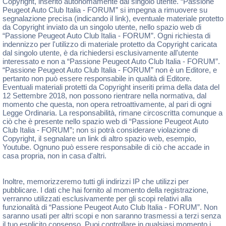
Copyright, inserito autonomamente dal singolo utente. “Passione
Peugeot Auto Club Italia - FORUM” si impegna a rimuovere su
segnalazione precisa (indicando il link), eventuale materiale protetto
da Copyright inviato da un singolo utente, nello spazio web di
“Passione Peugeot Auto Club Italia - FORUM”. Ogni richiesta di
indennizzo per l'utilizzo di materiale protetto da Copyright caricata
dal singolo utente, è da richiedersi esclusivamente all'utente
interessato e non a “Passione Peugeot Auto Club Italia - FORUM”.
“Passione Peugeot Auto Club Italia - FORUM” non è un Editore, e
pertanto non può essere responsabile in qualità di Editore.
Eventuali materiali protetti da Copyright inseriti prima della data del
12 Settembre 2018, non possono rientrare nella normativa, dal
momento che questa, non opera retroattivamente, al pari di ogni
Legge Ordinaria. La responsabilità, rimane circoscritta comunque a
ciò che è presente nello spazio web di “Passione Peugeot Auto
Club Italia - FORUM”; non si potrà considerare violazione di
Copyright, il segnalare un link di altro spazio web, esempio,
Youtube. Ognuno può essere responsabile di ciò che accade in
casa propria, non in casa d'altri.
Inoltre, memorizzeremo tutti gli indirizzi IP che utilizzi per
pubblicare. I dati che hai fornito al momento della registrazione,
verranno utilizzati esclusivamente per gli scopi relativi alla
funzionalità di “Passione Peugeot Auto Club Italia - FORUM”. Non
saranno usati per altri scopi e non saranno trasmessi a terzi senza
il tuo esplicito consenso. Puoi controllare in qualsiasi momento i