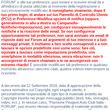
FORUM” e alle tue preferenze, puoi inviare e ricevere email da e
all’indirizzo di posta utilizzato al momento della registrazione o
successivamente modificato;
ti consigliamo vivamente, dopo il
tuo primo login, di andare sul tuo Pannello di Controllo Utente
(PCU) in Preferenze>Modifica opzioni di notifica (oppure,
generalmente in alto a destra su Campanello-
Notifiche>Impostazioni), per configurare consapevolmente le
notifiche e la ricezione delle email. Se non configurerai
opportunamente tali preferenze, non sarai avvisato via email di
risposte date sul Forum ad argomenti di tuo interesse e a tuoi
messaggi privati; ti invitiamo a fare scelte consapevoli e a non
lasciare le opzioni predefinite così come sono; fare ciò,
equivale a lasciare come impostazione predefinita, uno
smartphone in modalità silenziosa, senza vibrazione: non ti
accorgeresti di essere chiamato o te ne accorgeresti con
estremo ritardo!
È possibile modificare tali preferenze in qualsiasi
momento attraverso i percorsi citati, qualora volessi interrompere la
ricezione.
A decorrere dal 12 Settembre 2018, data di approvazione della
nuova normativa sul Copyright, ogni singolo utente, è
personalmente responsabile di ogni tipo di materiale protetto da
Copyright inserito nei propri messaggi pubblici (testi, foto, immagini,
video, ecc.). In nessun caso, “Passione Peugeot Auto Club Italia -
FORUM”, può essere ritenuto responsabile di materiale protetto da