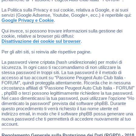
La Politica sulla Privacy e sui cookie, relativa a Google, e ai suoi
servizi (Google Adsense, Youtube, Google+, ecc.) è reperibile qui:
Google Privacy e Cookie
.
Qui invece, si possono trovare informazioni sulla gestione dei
cookie, relative ai browser più diffusi:
Disattivazione dei cookie sul browser
.
Per gli altri siti, si reinvia alle rispettive pagine.
La password viene criptata (hash unidirezionale) per motivi di
sicurezza. In ogni caso ti raccomandiamo di non utilizzare la
stessa password in troppi siti. La tua password è il metodo di
accesso al tuo account su “Passione Peugeot Auto Club Italia -
FORUM”, quindi proteggila attentamente. Ricorda che in nessuna
circostanza affiliati di “Passione Peugeot Auto Club Italia - FORUM”
, phpBB o terzi possono legittimamente richiedere la tua password.
Nel caso dimenticassi la tua password, puoi utilizzare l’opzione “Ho
dimenticato la password” prevista dal software phpBB. Durante
questo procedimento ti verrà richiesto il tuo nome utente ed
indirizzo email, in modo che il software phpBB possa generare una
nuova password che ti permetterà di accedere nuovamente al tuo
account.
Regolamento Generale sulla Protezione dei Dati (RGPD) - 2018