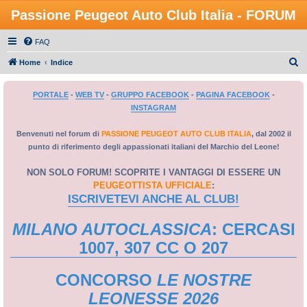
Passione Peugeot Auto Club Italia - FORUM
FAQ
C
Home
Indice
e
PORTALE
-
WEB TV
-
GRUPPO FACEBOOK
-
PAGINA FACEBOOK
-
r
INSTAGRAM
c
a
Benvenuti nel forum di
PASSIONE PEUGEOT AUTO CLUB ITALIA
, dal 2002 il
punto di riferimento degli appassionati italiani del Marchio del Leone!
NON SOLO FORUM! SCOPRITE I VANTAGGI DI ESSERE UN
PEUGEOTTISTA UFFICIALE
:
ISCRIVETEVI ANCHE AL CLUB!
MILANO AUTOCLASSICA
: CERCASI
1007, 307 CC O 207
CONCORSO
LE NOSTRE
LEONESSE 2026