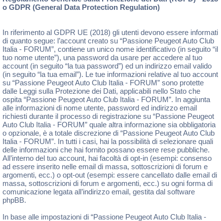
o GDPR (General Data Protection Regulation)
In riferimento al GDPR UE (2018) gli utenti devono essere informati
di quanto segue: l’account creato su “Passione Peugeot Auto Club
Italia - FORUM”, contiene un unico nome identificativo (in seguito “il
tuo nome utente”), una password da usare per accedere al tuo
account (in seguito “la tua password”) ed un indirizzo email valido
(in seguito “la tua email”). Le tue informazioni relative al tuo account
su “Passione Peugeot Auto Club Italia - FORUM” sono protette
dalle Leggi sulla Protezione dei Dati, applicabili nello Stato che
ospita “Passione Peugeot Auto Club Italia - FORUM”. In aggiunta
alle informazioni di nome utente, password ed indirizzo email
richiesti durante il processo di registrazione su “Passione Peugeot
Auto Club Italia - FORUM” quale altra informazione sia obbligatoria
o opzionale, è a totale discrezione di “Passione Peugeot Auto Club
Italia - FORUM”. In tutti i casi, hai la possibilità di selezionare quali
delle informazioni che hai fornito possano essere rese pubbliche.
All’interno del tuo account, hai facoltà di opt-in (esempi: consenso
ad essere inserito nelle email di massa, sottoscrizioni di forum e
argomenti, ecc.) o opt-out (esempi: essere cancellato dalle email di
massa, sottoscrizioni di forum e argomenti, ecc.) su ogni forma di
comunicazione legata all’indirizzo email, gestita dal software
phpBB.
In base alle impostazioni di “Passione Peugeot Auto Club Italia -