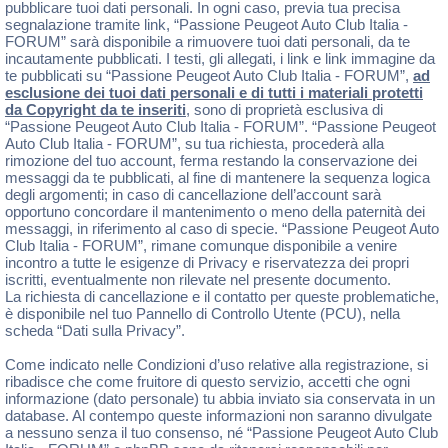
pubblicare tuoi dati personali. In ogni caso, previa tua precisa
segnalazione tramite link, “Passione Peugeot Auto Club Italia -
FORUM” sarà disponibile a rimuovere tuoi dati personali, da te
incautamente pubblicati. I testi, gli allegati, i link e link immagine da
te pubblicati su “Passione Peugeot Auto Club Italia - FORUM”,
ad
esclusione dei tuoi dati personali e di tutti i materiali protetti
da Copyright da te inseriti
, sono di proprietà esclusiva di
“Passione Peugeot Auto Club Italia - FORUM”. “Passione Peugeot
Auto Club Italia - FORUM”, su tua richiesta, procederà alla
rimozione del tuo account, ferma restando la conservazione dei
messaggi da te pubblicati, al fine di mantenere la sequenza logica
degli argomenti; in caso di cancellazione dell’account sarà
opportuno concordare il mantenimento o meno della paternità dei
messaggi, in riferimento al caso di specie. “Passione Peugeot Auto
Club Italia - FORUM”, rimane comunque disponibile a venire
incontro a tutte le esigenze di Privacy e riservatezza dei propri
iscritti, eventualmente non rilevate nel presente documento.
La richiesta di cancellazione e il contatto per queste problematiche,
è disponibile nel tuo Pannello di Controllo Utente (PCU), nella
scheda “Dati sulla Privacy”.
Come indicato nelle Condizioni d’uso relative alla registrazione, si
ribadisce che come fruitore di questo servizio, accetti che ogni
informazione (dato personale) tu abbia inviato sia conservata in un
database. Al contempo queste informazioni non saranno divulgate
a nessuno senza il tuo consenso, né “Passione Peugeot Auto Club