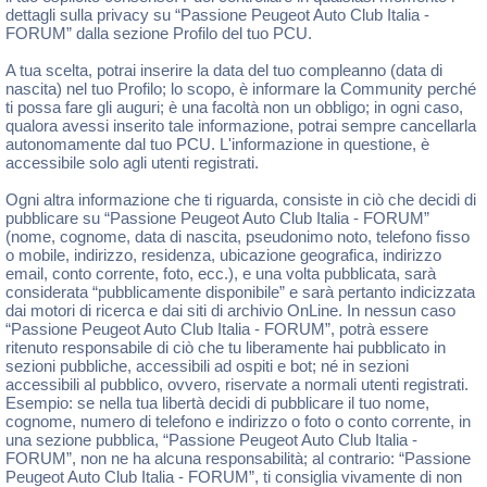
dettagli sulla privacy su “Passione Peugeot Auto Club Italia -
FORUM” dalla sezione Profilo del tuo PCU.
A tua scelta, potrai inserire la data del tuo compleanno (data di
nascita) nel tuo Profilo; lo scopo, è informare la Community perché
ti possa fare gli auguri; è una facoltà non un obbligo; in ogni caso,
qualora avessi inserito tale informazione, potrai sempre cancellarla
autonomamente dal tuo PCU. L'informazione in questione, è
accessibile solo agli utenti registrati.
Ogni altra informazione che ti riguarda, consiste in ciò che decidi di
pubblicare su “Passione Peugeot Auto Club Italia - FORUM”
(nome, cognome, data di nascita, pseudonimo noto, telefono fisso
o mobile, indirizzo, residenza, ubicazione geografica, indirizzo
email, conto corrente, foto, ecc.), e una volta pubblicata, sarà
considerata “pubblicamente disponibile” e sarà pertanto indicizzata
dai motori di ricerca e dai siti di archivio OnLine. In nessun caso
“Passione Peugeot Auto Club Italia - FORUM”, potrà essere
ritenuto responsabile di ciò che tu liberamente hai pubblicato in
sezioni pubbliche, accessibili ad ospiti e bot; né in sezioni
accessibili al pubblico, ovvero, riservate a normali utenti registrati.
Esempio: se nella tua libertà decidi di pubblicare il tuo nome,
cognome, numero di telefono e indirizzo o foto o conto corrente, in
una sezione pubblica, “Passione Peugeot Auto Club Italia -
FORUM”, non ne ha alcuna responsabilità; al contrario: “Passione
Peugeot Auto Club Italia - FORUM”, ti consiglia vivamente di non