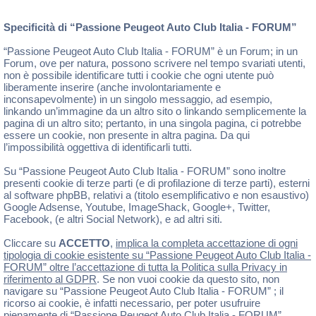
Specificità di “Passione Peugeot Auto Club Italia - FORUM”
“Passione Peugeot Auto Club Italia - FORUM” è un Forum; in un
Forum, ove per natura, possono scrivere nel tempo svariati utenti,
non è possibile identificare tutti i cookie che ogni utente può
liberamente inserire (anche involontariamente e
inconsapevolmente) in un singolo messaggio, ad esempio,
linkando un’immagine da un altro sito o linkando semplicemente la
pagina di un altro sito; pertanto, in una singola pagina, ci potrebbe
essere un cookie, non presente in altra pagina. Da qui
l’impossibilità oggettiva di identificarli tutti.
Su “Passione Peugeot Auto Club Italia - FORUM” sono inoltre
presenti cookie di terze parti (e di profilazione di terze parti), esterni
al software phpBB, relativi a (titolo esemplificativo e non esaustivo)
Google Adsense, Youtube, ImageShack, Google+, Twitter,
Facebook, (e altri Social Network), e ad altri siti.
Cliccare su
ACCETTO
,
implica la completa accettazione di ogni
tipologia di cookie esistente su “Passione Peugeot Auto Club Italia -
FORUM” oltre l’accettazione di tutta la Politica sulla Privacy in
riferimento al GDPR
. Se non vuoi cookie da questo sito, non
navigare su “Passione Peugeot Auto Club Italia - FORUM” ; il
ricorso ai cookie, è infatti necessario, per poter usufruire
pienamente di “Passione Peugeot Auto Club Italia - FORUM” .