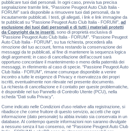
pubblicare tuoi dati personali. In ogni caso, previa tua precisa
segnalazione tramite link, “Passione Peugeot Auto Club Italia -
FORUM” sarà disponibile a rimuovere tuoi dati personali, da te
incautamente pubblicati. I testi, gli allegati, i link e link immagine da
te pubblicati su “Passione Peugeot Auto Club Italia - FORUM”,
ad
esclusione dei tuoi dati personali e di tutti i materiali protetti
da Copyright da te inseriti
, sono di proprietà esclusiva di
“Passione Peugeot Auto Club Italia - FORUM”. “Passione Peugeot
Auto Club Italia - FORUM”, su tua richiesta, procederà alla
rimozione del tuo account, ferma restando la conservazione dei
messaggi da te pubblicati, al fine di mantenere la sequenza logica
degli argomenti; in caso di cancellazione dell’account sarà
opportuno concordare il mantenimento o meno della paternità dei
messaggi, in riferimento al caso di specie. “Passione Peugeot Auto
Club Italia - FORUM”, rimane comunque disponibile a venire
incontro a tutte le esigenze di Privacy e riservatezza dei propri
iscritti, eventualmente non rilevate nel presente documento.
La richiesta di cancellazione e il contatto per queste problematiche,
è disponibile nel tuo Pannello di Controllo Utente (PCU), nella
scheda “Dati sulla Privacy”.
Come indicato nelle Condizioni d’uso relative alla registrazione, si
ribadisce che come fruitore di questo servizio, accetti che ogni
informazione (dato personale) tu abbia inviato sia conservata in un
database. Al contempo queste informazioni non saranno divulgate
a nessuno senza il tuo consenso, né “Passione Peugeot Auto Club