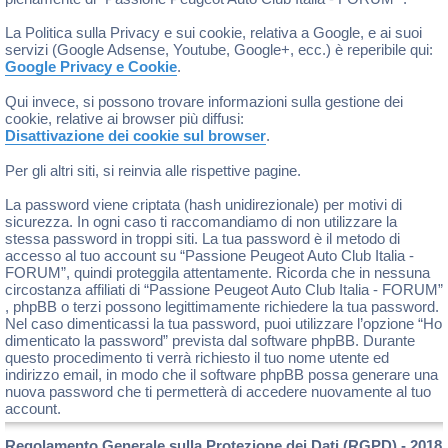
La Politica sulla Privacy e sui cookie, relativa a Google, e ai suoi
servizi (Google Adsense, Youtube, Google+, ecc.) è reperibile qui:
Google Privacy e Cookie
.
Qui invece, si possono trovare informazioni sulla gestione dei
cookie, relative ai browser più diffusi:
Disattivazione dei cookie sul browser
.
Per gli altri siti, si reinvia alle rispettive pagine.
La password viene criptata (hash unidirezionale) per motivi di
sicurezza. In ogni caso ti raccomandiamo di non utilizzare la
stessa password in troppi siti. La tua password è il metodo di
accesso al tuo account su “Passione Peugeot Auto Club Italia -
FORUM”, quindi proteggila attentamente. Ricorda che in nessuna
circostanza affiliati di “Passione Peugeot Auto Club Italia - FORUM”
, phpBB o terzi possono legittimamente richiedere la tua password.
Nel caso dimenticassi la tua password, puoi utilizzare l’opzione “Ho
dimenticato la password” prevista dal software phpBB. Durante
questo procedimento ti verrà richiesto il tuo nome utente ed
indirizzo email, in modo che il software phpBB possa generare una
nuova password che ti permetterà di accedere nuovamente al tuo
account.
Regolamento Generale sulla Protezione dei Dati (RGPD) - 2018