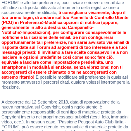
FORUM” e alle tue preferenze, puoi inviare e ricevere email da e
all’indirizzo di posta utilizzato al momento della registrazione o
successivamente modificato;
ti consigliamo vivamente, dopo il
tuo primo login, di andare sul tuo Pannello di Controllo Utente
(PCU) in Preferenze>Modifica opzioni di notifica (oppure,
generalmente in alto a destra su Campanello-
Notifiche>Impostazioni), per configurare consapevolmente le
notifiche e la ricezione delle email. Se non configurerai
opportunamente tali preferenze, non sarai avvisato via email di
risposte date sul Forum ad argomenti di tuo interesse e a tuoi
messaggi privati; ti invitiamo a fare scelte consapevoli e a non
lasciare le opzioni predefinite così come sono; fare ciò,
equivale a lasciare come impostazione predefinita, uno
smartphone in modalità silenziosa, senza vibrazione: non ti
accorgeresti di essere chiamato o te ne accorgeresti con
estremo ritardo!
È possibile modificare tali preferenze in qualsiasi
momento attraverso i percorsi citati, qualora volessi interrompere la
ricezione.
A decorrere dal 12 Settembre 2018, data di approvazione della
nuova normativa sul Copyright, ogni singolo utente, è
personalmente responsabile di ogni tipo di materiale protetto da
Copyright inserito nei propri messaggi pubblici (testi, foto, immagini,
video, ecc.). In nessun caso, “Passione Peugeot Auto Club Italia -
FORUM”, può essere ritenuto responsabile di materiale protetto da