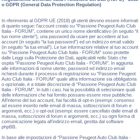
o GDPR (General Data Protection Regulation)
In riferimento al GDPR UE (2018) gli utenti devono essere informati
di quanto segue: l’account creato su “Passione Peugeot Auto Club
Italia - FORUM”, contiene un unico nome identificativo (in seguito “il
tuo nome utente”), una password da usare per accedere al tuo
account (in seguito “la tua password”) ed un indirizzo email valido
(in seguito “la tua email”). Le tue informazioni relative al tuo account
su “Passione Peugeot Auto Club Italia - FORUM” sono protette
dalle Leggi sulla Protezione dei Dati, applicabili nello Stato che
ospita “Passione Peugeot Auto Club Italia - FORUM”. In aggiunta
alle informazioni di nome utente, password ed indirizzo email
richiesti durante il processo di registrazione su “Passione Peugeot
Auto Club Italia - FORUM” quale altra informazione sia obbligatoria
o opzionale, è a totale discrezione di “Passione Peugeot Auto Club
Italia - FORUM”. In tutti i casi, hai la possibilità di selezionare quali
delle informazioni che hai fornito possano essere rese pubbliche.
All’interno del tuo account, hai facoltà di opt-in (esempi: consenso
ad essere inserito nelle email di massa, sottoscrizioni di forum e
argomenti, ecc.) o opt-out (esempi: essere cancellato dalle email di
massa, sottoscrizioni di forum e argomenti, ecc.) su ogni forma di
comunicazione legata all’indirizzo email, gestita dal software
phpBB.
In base alle impostazioni di “Passione Peugeot Auto Club Italia -