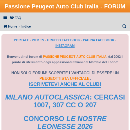
Passione Peugeot Auto Club Italia - FORUM
FAQ
C
Home
Indice
e
PORTALE
-
WEB TV
-
GRUPPO FACEBOOK
-
PAGINA FACEBOOK
-
r
INSTAGRAM
c
a
Benvenuti nel forum di
PASSIONE PEUGEOT AUTO CLUB ITALIA
, dal 2002 il
punto di riferimento degli appassionati italiani del Marchio del Leone!
NON SOLO FORUM! SCOPRITE I VANTAGGI DI ESSERE UN
PEUGEOTTISTA UFFICIALE
:
ISCRIVETEVI ANCHE AL CLUB!
MILANO AUTOCLASSICA
: CERCASI
1007, 307 CC O 207
CONCORSO
LE NOSTRE
LEONESSE 2026