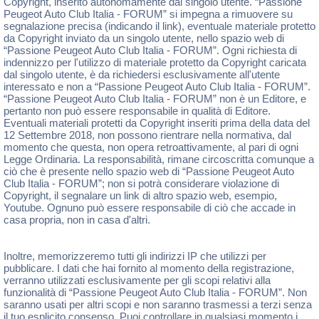
Copyright, inserito autonomamente dal singolo utente. “Passione
Peugeot Auto Club Italia - FORUM” si impegna a rimuovere su
segnalazione precisa (indicando il link), eventuale materiale protetto
da Copyright inviato da un singolo utente, nello spazio web di
“Passione Peugeot Auto Club Italia - FORUM”. Ogni richiesta di
indennizzo per l'utilizzo di materiale protetto da Copyright caricata
dal singolo utente, è da richiedersi esclusivamente all'utente
interessato e non a “Passione Peugeot Auto Club Italia - FORUM”.
“Passione Peugeot Auto Club Italia - FORUM” non è un Editore, e
pertanto non può essere responsabile in qualità di Editore.
Eventuali materiali protetti da Copyright inseriti prima della data del
12 Settembre 2018, non possono rientrare nella normativa, dal
momento che questa, non opera retroattivamente, al pari di ogni
Legge Ordinaria. La responsabilità, rimane circoscritta comunque a
ciò che è presente nello spazio web di “Passione Peugeot Auto
Club Italia - FORUM”; non si potrà considerare violazione di
Copyright, il segnalare un link di altro spazio web, esempio,
Youtube. Ognuno può essere responsabile di ciò che accade in
casa propria, non in casa d'altri.
Inoltre, memorizzeremo tutti gli indirizzi IP che utilizzi per
pubblicare. I dati che hai fornito al momento della registrazione,
verranno utilizzati esclusivamente per gli scopi relativi alla
funzionalità di “Passione Peugeot Auto Club Italia - FORUM”. Non
saranno usati per altri scopi e non saranno trasmessi a terzi senza
il tuo esplicito consenso. Puoi controllare in qualsiasi momento i