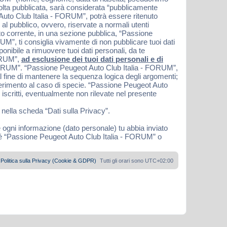
 volta pubblicata, sarà considerata “pubblicamente
 Auto Club Italia - FORUM”, potrà essere ritenuto
 al pubblico, ovvero, riservate a normali utenti
nto corrente, in una sezione pubblica, “Passione
M”, ti consiglia vivamente di non pubblicare tuoi dati
nibile a rimuovere tuoi dati personali, da te
FORUM”,
ad esclusione dei tuoi dati personali e di
 FORUM”. “Passione Peugeot Auto Club Italia - FORUM”,
l fine di mantenere la sequenza logica degli argomenti;
ferimento al caso di specie. “Passione Peugeot Auto
iscritti, eventualmente non rilevate nel presente
 nella scheda “Dati sulla Privacy”.
e ogni informazione (dato personale) tu abbia inviato
né “Passione Peugeot Auto Club Italia - FORUM” o
Politica sulla Privacy (Cookie & GDPR)
Tutti gli orari sono
UTC+02:00