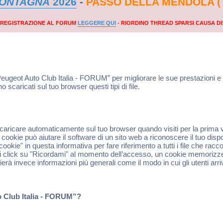
MONTAGNA
2026
-
PASSO DELLA MENDOLA (
A REGISTRAZIONE AL FORUM
LEGGERE QUI
-
RIORDINO THREAD SPARSI CAUSA DI
Peugeot Auto Club Italia - FORUM” per migliorare le sue prestazioni 
caricati sul tuo browser questi tipi di file.
 scaricare automaticamente sul tuo browser quando visiti per la prima 
ookie può aiutare il software di un sito web a riconoscere il tuo dispo
ookie" in questa informativa per fare riferimento a tutti i file che ra
i click su "Ricordami" al momento dell’accesso, un cookie memorizze
ierà invece informazioni più generali come il modo in cui gli utenti arr
o Club Italia - FORUM”?