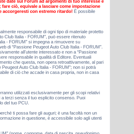
oste date sul Forum ad argomenti di tuo interesse e
o; fare ciò, equivale a lasciare come impostazione
e accorgeresti con estremo ritardo!
È possibile
lmente responsabile di ogni tipo di materiale protetto
uto Club Italia - FORUM”, può essere ritenuto
Italia - FORUM” si impegna a rimuovere su
io web di “Passione Peugeot Auto Club Italia - FORUM”.
lusivamente all'utente interessato e non a “Passione
e responsabile in qualità di Editore. Eventuali
momento che questa, non opera retroattivamente, al pari
e Peugeot Auto Club Italia - FORUM”; non si potrà
bile di ciò che accade in casa propria, non in casa
erranno utilizzati esclusivamente per gli scopi relativi
a terzi senza il tuo esplicito consenso. Puoi
ilo del tuo PCU.
erché ti possa fare gli auguri; è una facoltà non un
ormazione in questione, è accessibile solo agli utenti
 FORUM” (nome, cognome, data di nascita, pseudonimo