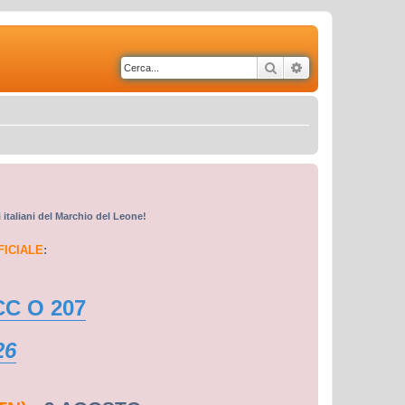
Cerca
Ricerca avanzata
i italiani del Marchio del Leone!
FICIALE
:
CC O 207
26