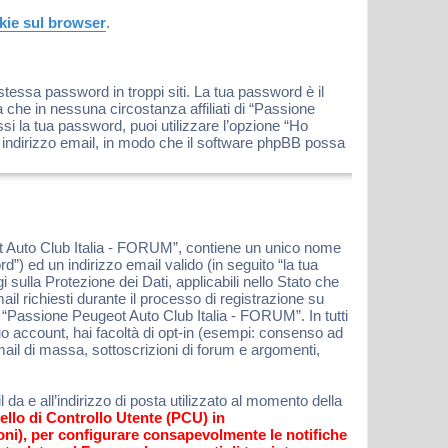
okie sul browser
.
stessa password in troppi siti. La tua password è il
che in nessuna circostanza affiliati di “Passione
 la tua password, puoi utilizzare l’opzione “Ho
 indirizzo email, in modo che il software phpBB possa
ot Auto Club Italia - FORUM”, contiene un unico nome
”) ed un indirizzo email valido (in seguito “la tua
sulla Protezione dei Dati, applicabili nello Stato che
l richiesti durante il processo di registrazione su
 “Passione Peugeot Auto Club Italia - FORUM”. In tutti
 tuo account, hai facoltà di opt-in (esempi: consenso ad
mail di massa, sottoscrizioni di forum e argomenti,
da e all’indirizzo di posta utilizzato al momento della
ello di Controllo Utente (PCU) in
oni), per configurare consapevolmente le notifiche