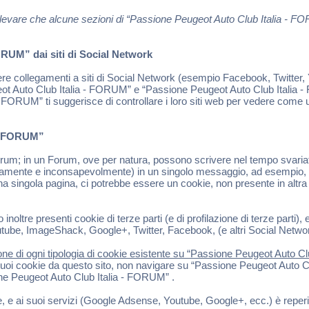
ti rilevare che alcune sezioni di “Passione Peugeot Auto Club Italia -
RUM” dai siti di Social Network
 collegamenti a siti di Social Network (esempio Facebook, Twitter, Y
ot Auto Club Italia - FORUM” e “Passione Peugeot Auto Club Italia - 
 FORUM” ti suggerisce di controllare i loro siti web per vedere come ut
 - FORUM”
; in un Forum, ove per natura, possono scrivere nel tempo svariati ute
riamente e inconsapevolmente) in un singolo messaggio, ad esempio, l
a singola pagina, ci potrebbe essere un cookie, non presente in altra pa
re presenti cookie di terze parti (e di profilazione di terze parti), es
be, ImageShack, Google+, Twitter, Facebook, (e altri Social Network),
ne di ogni tipologia di cookie esistente su “Passione Peugeot Auto Club
uoi cookie da questo sito, non navigare su “Passione Peugeot Auto Club
one Peugeot Auto Club Italia - FORUM” .
le, e ai suoi servizi (Google Adsense, Youtube, Google+, ecc.) è reperi