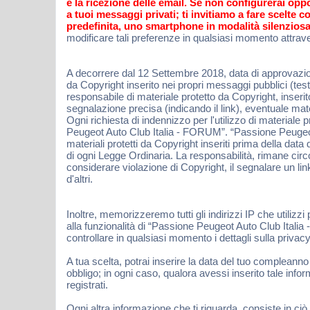
e la ricezione delle email. Se non configurerai opp
a tuoi messaggi privati; ti invitiamo a fare scelte
predefinita, uno smartphone in modalità silenziosa
modificare tali preferenze in qualsiasi momento attraver
A decorrere dal 12 Settembre 2018, data di approvazion
da Copyright inserito nei propri messaggi pubblici (te
responsabile di materiale protetto da Copyright, inse
segnalazione precisa (indicando il link), eventuale ma
Ogni richiesta di indennizzo per l'utilizzo di materiale
Peugeot Auto Club Italia - FORUM”. “Passione Peugeot 
materiali protetti da Copyright inseriti prima della d
di ogni Legge Ordinaria. La responsabilità, rimane ci
considerare violazione di Copyright, il segnalare un l
d'altri.
Inoltre, memorizzeremo tutti gli indirizzi IP che utilizzi
alla funzionalità di “Passione Peugeot Auto Club Itali
controllare in qualsiasi momento i dettagli sulla priv
A tua scelta, potrai inserire la data del tuo compleanno
obbligo; in ogni caso, qualora avessi inserito tale in
registrati.
Ogni altra informazione che ti riguarda, consiste in 