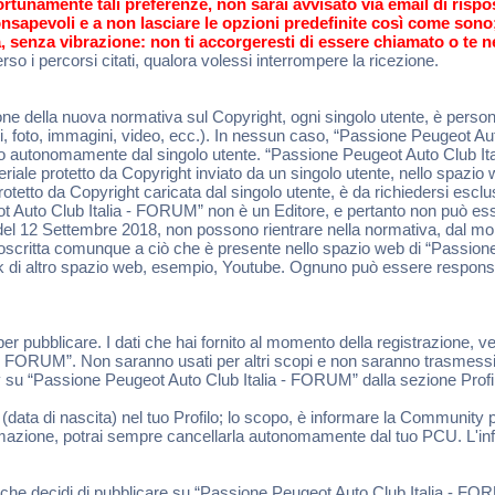
ortunamente tali preferenze, non sarai avvisato via email di risp
 consapevoli e a non lasciare le opzioni predefinite così come son
, senza vibrazione: non ti accorgeresti di essere chiamato o te n
so i percorsi citati, qualora volessi interrompere la ricezione.
e della nuova normativa sul Copyright, ogni singolo utente, è persona
sti, foto, immagini, video, ecc.). In nessun caso, “Passione Peugeot A
rito autonomamente dal singolo utente. “Passione Peugeot Auto Club 
teriale protetto da Copyright inviato da un singolo utente, nello spaz
 protetto da Copyright caricata dal singolo utente, è da richiedersi esc
Auto Club Italia - FORUM” non è un Editore, e pertanto non può esser
ata del 12 Settembre 2018, non possono rientrare nella normativa, dal 
rcoscritta comunque a ciò che è presente nello spazio web di “Passion
ink di altro spazio web, esempio, Youtube. Ognuno può essere responsa
 per pubblicare. I dati che hai fornito al momento della registrazione, v
a - FORUM”. Non saranno usati per altri scopi e non saranno trasmessi 
acy su “Passione Peugeot Auto Club Italia - FORUM” dalla sezione Prof
 (data di nascita) nel tuo Profilo; lo scopo, è informare la Community p
formazione, potrai sempre cancellarla autonomamente dal tuo PCU. L'inf
ciò che decidi di pubblicare su “Passione Peugeot Auto Club Italia -