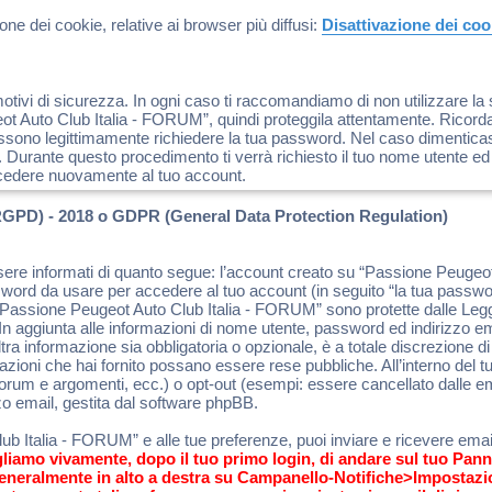
ne dei cookie, relative ai browser più diffusi:
Disattivazione dei co
tivi di sicurezza. In ogni caso ti raccomandiamo di non utilizzare la 
 Auto Club Italia - FORUM”, quindi proteggila attentamente. Ricorda 
sono legittimamente richiedere la tua password. Nel caso dimenticassi
 Durante questo procedimento ti verrà richiesto il tuo nome utente ed
cedere nuovamente al tuo account.
RGPD) - 2018 o GDPR (General Data Protection Regulation)
sere informati di quanto segue: l’account creato su “Passione Peuge
ssword da usare per accedere al tuo account (in seguito “la tua password
 “Passione Peugeot Auto Club Italia - FORUM” sono protette dalle Leggi 
 aggiunta alle informazioni di nome utente, password ed indirizzo emai
a informazione sia obbligatoria o opzionale, è a totale discrezione di
formazioni che hai fornito possano essere rese pubbliche. All’interno del
 forum e argomenti, ecc.) o opt-out (esempi: essere cancellato dalle e
zo email, gestita dal software phpBB.
b Italia - FORUM” e alle tue preferenze, puoi inviare e ricevere email 
gliamo vivamente, dopo il tuo primo login, di andare sul tuo Pann
generalmente in alto a destra su Campanello-Notifiche>Impostazi