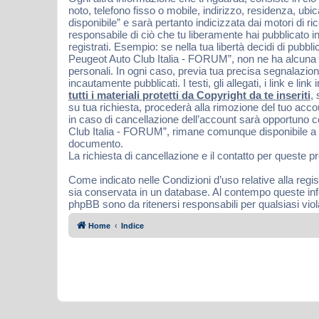
noto, telefono fisso o mobile, indirizzo, residenza, ubi
disponibile” e sarà pertanto indicizzata dai motori di 
responsabile di ciò che tu liberamente hai pubblicato in 
registrati. Esempio: se nella tua libertà decidi di pub
Peugeot Auto Club Italia - FORUM”, non ne ha alcuna re
personali. In ogni caso, previa tua precisa segnalazion
incautamente pubblicati. I testi, gli allegati, i link e
tutti i materiali protetti da Copyright da te inseriti
,
su tua richiesta, procederà alla rimozione del tuo acc
in caso di cancellazione dell’account sarà opportuno 
Club Italia - FORUM”, rimane comunque disponibile a ven
documento.
La richiesta di cancellazione e il contatto per queste p
Come indicato nelle Condizioni d’uso relative alla regis
sia conservata in un database. Al contempo queste in
phpBB sono da ritenersi responsabili per qualsiasi vi
Home
Indice