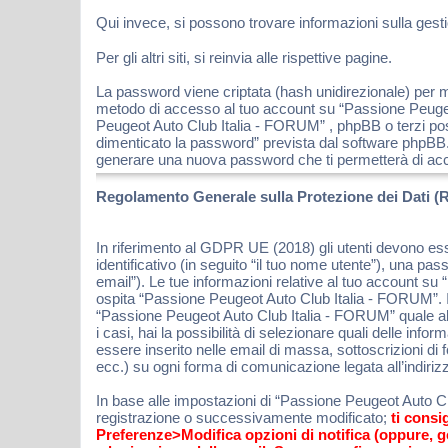
Qui invece, si possono trovare informazioni sulla gestio
Per gli altri siti, si reinvia alle rispettive pagine.
La password viene criptata (hash unidirezionale) per mo
metodo di accesso al tuo account su “Passione Peugeot
Peugeot Auto Club Italia - FORUM” , phpBB o terzi pos
dimenticato la password” prevista dal software phpBB.
generare una nuova password che ti permetterà di ac
Regolamento Generale sulla Protezione dei Dati (
In riferimento al GDPR UE (2018) gli utenti devono es
identificativo (in seguito “il tuo nome utente”), una pa
email”). Le tue informazioni relative al tuo account su
ospita “Passione Peugeot Auto Club Italia - FORUM”. In
“Passione Peugeot Auto Club Italia - FORUM” quale altr
i casi, hai la possibilità di selezionare quali delle in
essere inserito nelle email di massa, sottoscrizioni di
ecc.) su ogni forma di comunicazione legata all’indiriz
In base alle impostazioni di “Passione Peugeot Auto Clu
registrazione o successivamente modificato;
ti consi
Preferenze>Modifica opzioni di notifica (oppure, 