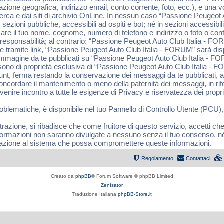
cazione geografica, indirizzo email, conto corrente, foto, ecc.), e una
ricerca e dai siti di archivio OnLine. In nessun caso “Passione Peugeot
sezioni pubbliche, accessibili ad ospiti e bot; né in sezioni accessibili
blicare il tuo nome, cognome, numero di telefono e indirizzo o foto o co
sponsabilità; al contrario: “Passione Peugeot Auto Club Italia - FORU
e tramite link, “Passione Peugeot Auto Club Italia - FORUM” sarà dispo
 link immagine da te pubblicati su “Passione Peugeot Auto Club Italia - 
 sono di proprietà esclusiva di “Passione Peugeot Auto Club Italia -
ount, ferma restando la conservazione dei messaggi da te pubblicati, a
concordare il mantenimento o meno della paternità dei messaggi, in ri
ire incontro a tutte le esigenze di Privacy e riservatezza dei propri 
roblematiche, è disponibile nel tuo Pannello di Controllo Utente (PCU),
trazione, si ribadisce che come fruitore di questo servizio, accetti ch
formazioni non saranno divulgate a nessuno senza il tuo consenso, 
olazione al sistema che possa compromettere queste informazioni.
Regolamento
Contattaci
Creato da
phpBB
® Forum Software © phpBB Limited
Zenìsator
Traduzione Italiana
phpBB-Store.it