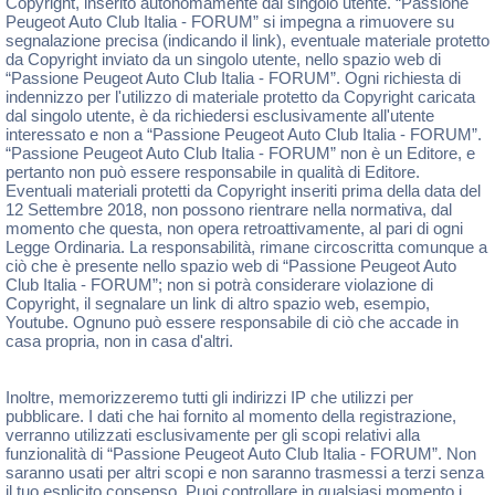
Copyright, inserito autonomamente dal singolo utente. “Passione
Peugeot Auto Club Italia - FORUM” si impegna a rimuovere su
segnalazione precisa (indicando il link), eventuale materiale protetto
da Copyright inviato da un singolo utente, nello spazio web di
“Passione Peugeot Auto Club Italia - FORUM”. Ogni richiesta di
indennizzo per l'utilizzo di materiale protetto da Copyright caricata
dal singolo utente, è da richiedersi esclusivamente all'utente
interessato e non a “Passione Peugeot Auto Club Italia - FORUM”.
“Passione Peugeot Auto Club Italia - FORUM” non è un Editore, e
pertanto non può essere responsabile in qualità di Editore.
Eventuali materiali protetti da Copyright inseriti prima della data del
12 Settembre 2018, non possono rientrare nella normativa, dal
momento che questa, non opera retroattivamente, al pari di ogni
Legge Ordinaria. La responsabilità, rimane circoscritta comunque a
ciò che è presente nello spazio web di “Passione Peugeot Auto
Club Italia - FORUM”; non si potrà considerare violazione di
Copyright, il segnalare un link di altro spazio web, esempio,
Youtube. Ognuno può essere responsabile di ciò che accade in
casa propria, non in casa d'altri.
Inoltre, memorizzeremo tutti gli indirizzi IP che utilizzi per
pubblicare. I dati che hai fornito al momento della registrazione,
verranno utilizzati esclusivamente per gli scopi relativi alla
funzionalità di “Passione Peugeot Auto Club Italia - FORUM”. Non
saranno usati per altri scopi e non saranno trasmessi a terzi senza
il tuo esplicito consenso. Puoi controllare in qualsiasi momento i