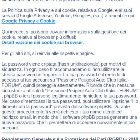
La Politica sulla Privacy e sui cookie, relativa a Google, e ai suoi
servizi (Google Adsense, Youtube, Google+, ecc.) è reperibile qui:
Google Privacy e Cookie
.
Qui invece, si possono trovare informazioni sulla gestione dei
cookie, relative ai browser più diffusi:
Disattivazione dei cookie sul browser
.
Per gli altri siti, si reinvia alle rispettive pagine.
La password viene criptata (hash unidirezionale) per motivi di
sicurezza. In ogni caso ti raccomandiamo di non utilizzare la
stessa password in troppi siti. La tua password è il metodo di
accesso al tuo account su “Passione Peugeot Auto Club Italia -
FORUM”, quindi proteggila attentamente. Ricorda che in nessuna
circostanza affiliati di “Passione Peugeot Auto Club Italia - FORUM”
, phpBB o terzi possono legittimamente richiedere la tua password.
Nel caso dimenticassi la tua password, puoi utilizzare l’opzione “Ho
dimenticato la password” prevista dal software phpBB. Durante
questo procedimento ti verrà richiesto il tuo nome utente ed
indirizzo email, in modo che il software phpBB possa generare una
nuova password che ti permetterà di accedere nuovamente al tuo
account.
Regolamento Generale sulla Protezione dei Dati (RGPD) - 2018