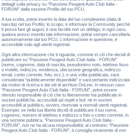
dettagli sulla privacy su “Passione Peugeot Auto Club Italia -
FORUM” dalla sezione Profilo del tuo PCU.
A tua scelta, potrai inserire la data del tuo compleanno (data di
nascita) nel tuo Profilo; lo scopo, è informare la Community perché
ti possa fare gli auguri; è una facoltà non un obbligo; in ogni caso,
qualora avessi inserito tale informazione, potrai sempre cancellarla
autonomamente dal tuo PCU. L'informazione in questione, è
accessibile solo agli utenti registrati.
Ogni altra informazione che ti riguarda, consiste in ciò che decidi di
pubblicare su “Passione Peugeot Auto Club Italia - FORUM”
(nome, cognome, data di nascita, pseudonimo noto, telefono fisso
o mobile, indirizzo, residenza, ubicazione geografica, indirizzo
email, conto corrente, foto, ecc.), e una volta pubblicata, sarà
considerata “pubblicamente disponibile” e sarà pertanto indicizzata
dai motori di ricerca e dai siti di archivio OnLine. In nessun caso
“Passione Peugeot Auto Club Italia - FORUM”, potrà essere
ritenuto responsabile di ciò che tu liberamente hai pubblicato in
sezioni pubbliche, accessibili ad ospiti e bot; né in sezioni
accessibili al pubblico, ovvero, riservate a normali utenti registrati.
Esempio: se nella tua libertà decidi di pubblicare il tuo nome,
cognome, numero di telefono e indirizzo o foto o conto corrente, in
una sezione pubblica, “Passione Peugeot Auto Club Italia -
FORUM”, non ne ha alcuna responsabilità; al contrario: “Passione
Peugeot Auto Club Italia - FORUM”, ti consiglia vivamente di non