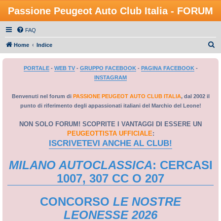
Passione Peugeot Auto Club Italia - FORUM
FAQ
C
Home
Indice
e
PORTALE
-
WEB TV
-
GRUPPO FACEBOOK
-
PAGINA FACEBOOK
-
r
INSTAGRAM
c
a
Benvenuti nel forum di
PASSIONE PEUGEOT AUTO CLUB ITALIA
, dal 2002 il
punto di riferimento degli appassionati italiani del Marchio del Leone!
NON SOLO FORUM! SCOPRITE I VANTAGGI DI ESSERE UN
PEUGEOTTISTA UFFICIALE
:
ISCRIVETEVI ANCHE AL CLUB!
MILANO AUTOCLASSICA
: CERCASI
1007, 307 CC O 207
CONCORSO
LE NOSTRE
LEONESSE 2026