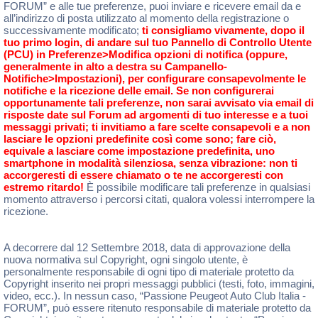
FORUM” e alle tue preferenze, puoi inviare e ricevere email da e
all’indirizzo di posta utilizzato al momento della registrazione o
successivamente modificato;
ti consigliamo vivamente, dopo il
tuo primo login, di andare sul tuo Pannello di Controllo Utente
(PCU) in Preferenze>Modifica opzioni di notifica (oppure,
generalmente in alto a destra su Campanello-
Notifiche>Impostazioni), per configurare consapevolmente le
notifiche e la ricezione delle email. Se non configurerai
opportunamente tali preferenze, non sarai avvisato via email di
risposte date sul Forum ad argomenti di tuo interesse e a tuoi
messaggi privati; ti invitiamo a fare scelte consapevoli e a non
lasciare le opzioni predefinite così come sono; fare ciò,
equivale a lasciare come impostazione predefinita, uno
smartphone in modalità silenziosa, senza vibrazione: non ti
accorgeresti di essere chiamato o te ne accorgeresti con
estremo ritardo!
È possibile modificare tali preferenze in qualsiasi
momento attraverso i percorsi citati, qualora volessi interrompere la
ricezione.
A decorrere dal 12 Settembre 2018, data di approvazione della
nuova normativa sul Copyright, ogni singolo utente, è
personalmente responsabile di ogni tipo di materiale protetto da
Copyright inserito nei propri messaggi pubblici (testi, foto, immagini,
video, ecc.). In nessun caso, “Passione Peugeot Auto Club Italia -
FORUM”, può essere ritenuto responsabile di materiale protetto da