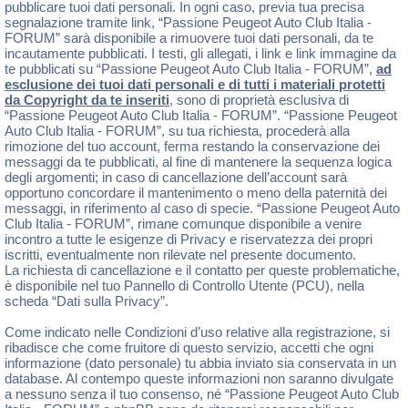
pubblicare tuoi dati personali. In ogni caso, previa tua precisa
segnalazione tramite link, “Passione Peugeot Auto Club Italia -
FORUM” sarà disponibile a rimuovere tuoi dati personali, da te
incautamente pubblicati. I testi, gli allegati, i link e link immagine da
te pubblicati su “Passione Peugeot Auto Club Italia - FORUM”,
ad
esclusione dei tuoi dati personali e di tutti i materiali protetti
da Copyright da te inseriti
, sono di proprietà esclusiva di
“Passione Peugeot Auto Club Italia - FORUM”. “Passione Peugeot
Auto Club Italia - FORUM”, su tua richiesta, procederà alla
rimozione del tuo account, ferma restando la conservazione dei
messaggi da te pubblicati, al fine di mantenere la sequenza logica
degli argomenti; in caso di cancellazione dell’account sarà
opportuno concordare il mantenimento o meno della paternità dei
messaggi, in riferimento al caso di specie. “Passione Peugeot Auto
Club Italia - FORUM”, rimane comunque disponibile a venire
incontro a tutte le esigenze di Privacy e riservatezza dei propri
iscritti, eventualmente non rilevate nel presente documento.
La richiesta di cancellazione e il contatto per queste problematiche,
è disponibile nel tuo Pannello di Controllo Utente (PCU), nella
scheda “Dati sulla Privacy”.
Come indicato nelle Condizioni d’uso relative alla registrazione, si
ribadisce che come fruitore di questo servizio, accetti che ogni
informazione (dato personale) tu abbia inviato sia conservata in un
database. Al contempo queste informazioni non saranno divulgate
a nessuno senza il tuo consenso, né “Passione Peugeot Auto Club