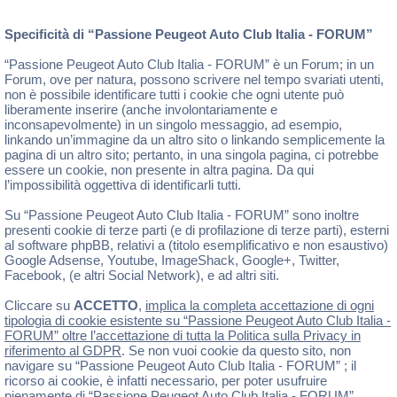
Specificità di “Passione Peugeot Auto Club Italia - FORUM”
“Passione Peugeot Auto Club Italia - FORUM” è un Forum; in un
Forum, ove per natura, possono scrivere nel tempo svariati utenti,
non è possibile identificare tutti i cookie che ogni utente può
liberamente inserire (anche involontariamente e
inconsapevolmente) in un singolo messaggio, ad esempio,
linkando un’immagine da un altro sito o linkando semplicemente la
pagina di un altro sito; pertanto, in una singola pagina, ci potrebbe
essere un cookie, non presente in altra pagina. Da qui
l’impossibilità oggettiva di identificarli tutti.
Su “Passione Peugeot Auto Club Italia - FORUM” sono inoltre
presenti cookie di terze parti (e di profilazione di terze parti), esterni
al software phpBB, relativi a (titolo esemplificativo e non esaustivo)
Google Adsense, Youtube, ImageShack, Google+, Twitter,
Facebook, (e altri Social Network), e ad altri siti.
Cliccare su
ACCETTO
,
implica la completa accettazione di ogni
tipologia di cookie esistente su “Passione Peugeot Auto Club Italia -
FORUM” oltre l’accettazione di tutta la Politica sulla Privacy in
riferimento al GDPR
. Se non vuoi cookie da questo sito, non
navigare su “Passione Peugeot Auto Club Italia - FORUM” ; il
ricorso ai cookie, è infatti necessario, per poter usufruire
pienamente di “Passione Peugeot Auto Club Italia - FORUM” .