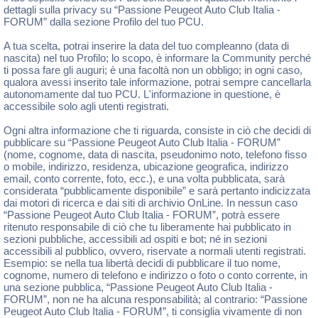
dettagli sulla privacy su “Passione Peugeot Auto Club Italia -
FORUM” dalla sezione Profilo del tuo PCU.
A tua scelta, potrai inserire la data del tuo compleanno (data di
nascita) nel tuo Profilo; lo scopo, è informare la Community perché
ti possa fare gli auguri; è una facoltà non un obbligo; in ogni caso,
qualora avessi inserito tale informazione, potrai sempre cancellarla
autonomamente dal tuo PCU. L'informazione in questione, è
accessibile solo agli utenti registrati.
Ogni altra informazione che ti riguarda, consiste in ciò che decidi di
pubblicare su “Passione Peugeot Auto Club Italia - FORUM”
(nome, cognome, data di nascita, pseudonimo noto, telefono fisso
o mobile, indirizzo, residenza, ubicazione geografica, indirizzo
email, conto corrente, foto, ecc.), e una volta pubblicata, sarà
considerata “pubblicamente disponibile” e sarà pertanto indicizzata
dai motori di ricerca e dai siti di archivio OnLine. In nessun caso
“Passione Peugeot Auto Club Italia - FORUM”, potrà essere
ritenuto responsabile di ciò che tu liberamente hai pubblicato in
sezioni pubbliche, accessibili ad ospiti e bot; né in sezioni
accessibili al pubblico, ovvero, riservate a normali utenti registrati.
Esempio: se nella tua libertà decidi di pubblicare il tuo nome,
cognome, numero di telefono e indirizzo o foto o conto corrente, in
una sezione pubblica, “Passione Peugeot Auto Club Italia -
FORUM”, non ne ha alcuna responsabilità; al contrario: “Passione
Peugeot Auto Club Italia - FORUM”, ti consiglia vivamente di non