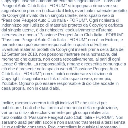
Copyright, inserito autonomamente dal singolo utente. “Passione
Peugeot Auto Club Italia - FORUM” si impegna a rimuovere su
segnalazione precisa (indicando il link), eventuale materiale protetto
da Copyright inviato da un singolo utente, nello spazio web di
“Passione Peugeot Auto Club Italia - FORUM”. Ogni richiesta di
indennizzo per l'utilizzo di materiale protetto da Copyright caricata
dal singolo utente, è da richiedersi esclusivamente all'utente
interessato e non a “Passione Peugeot Auto Club Italia - FORUM”.
“Passione Peugeot Auto Club Italia - FORUM” non è un Editore, e
pertanto non può essere responsabile in qualità di Editore.
Eventuali materiali protetti da Copyright inseriti prima della data del
12 Settembre 2018, non possono rientrare nella normativa, dal
momento che questa, non opera retroattivamente, al pari di ogni
Legge Ordinaria. La responsabilità, rimane circoscritta comunque a
ciò che è presente nello spazio web di “Passione Peugeot Auto
Club Italia - FORUM”; non si potrà considerare violazione di
Copyright, il segnalare un link di altro spazio web, esempio,
Youtube. Ognuno può essere responsabile di ciò che accade in
casa propria, non in casa d'altri.
Inoltre, memorizzeremo tutti gli indirizzi IP che utilizzi per
pubblicare. I dati che hai fornito al momento della registrazione,
verranno utilizzati esclusivamente per gli scopi relativi alla
funzionalità di “Passione Peugeot Auto Club Italia - FORUM”. Non
saranno usati per altri scopi e non saranno trasmessi a terzi senza
il tuo esplicito consenso. Puoi controllare in qualsiasi momento i