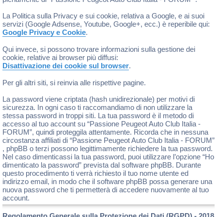
La Politica sulla Privacy e sui cookie, relativa a Google, e ai suoi
servizi (Google Adsense, Youtube, Google+, ecc.) è reperibile qui:
Google Privacy e Cookie
.
Qui invece, si possono trovare informazioni sulla gestione dei
cookie, relative ai browser più diffusi:
Disattivazione dei cookie sul browser
.
Per gli altri siti, si reinvia alle rispettive pagine.
La password viene criptata (hash unidirezionale) per motivi di
sicurezza. In ogni caso ti raccomandiamo di non utilizzare la
stessa password in troppi siti. La tua password è il metodo di
accesso al tuo account su “Passione Peugeot Auto Club Italia -
FORUM”, quindi proteggila attentamente. Ricorda che in nessuna
circostanza affiliati di “Passione Peugeot Auto Club Italia - FORUM”
, phpBB o terzi possono legittimamente richiedere la tua password.
Nel caso dimenticassi la tua password, puoi utilizzare l’opzione “Ho
dimenticato la password” prevista dal software phpBB. Durante
questo procedimento ti verrà richiesto il tuo nome utente ed
indirizzo email, in modo che il software phpBB possa generare una
nuova password che ti permetterà di accedere nuovamente al tuo
account.
Regolamento Generale sulla Protezione dei Dati (RGPD) - 2018