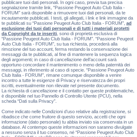
pubblicare tuoi dati personali. In ogni caso, previa tua precisa
segnalazione tramite link, “Passione Peugeot Auto Club Italia -
FORUM” sarà disponibile a rimuovere tuoi dati personali, da te
incautamente pubblicati. I testi, gli allegati, i link e link immagine da
te pubblicati su “Passione Peugeot Auto Club Italia - FORUM”,
ad
esclusione dei tuoi dati personali e di tutti i materiali protetti
da Copyright da te inseriti
, sono di proprietà esclusiva di
“Passione Peugeot Auto Club Italia - FORUM”. “Passione Peugeot
Auto Club Italia - FORUM”, su tua richiesta, procederà alla
rimozione del tuo account, ferma restando la conservazione dei
messaggi da te pubblicati, al fine di mantenere la sequenza logica
degli argomenti; in caso di cancellazione dell’account sarà
opportuno concordare il mantenimento o meno della paternità dei
messaggi, in riferimento al caso di specie. “Passione Peugeot Auto
Club Italia - FORUM”, rimane comunque disponibile a venire
incontro a tutte le esigenze di Privacy e riservatezza dei propri
iscritti, eventualmente non rilevate nel presente documento.
La richiesta di cancellazione e il contatto per queste problematiche,
è disponibile nel tuo Pannello di Controllo Utente (PCU), nella
scheda “Dati sulla Privacy”.
Come indicato nelle Condizioni d’uso relative alla registrazione, si
ribadisce che come fruitore di questo servizio, accetti che ogni
informazione (dato personale) tu abbia inviato sia conservata in un
database. Al contempo queste informazioni non saranno divulgate
a nessuno senza il tuo consenso, né “Passione Peugeot Auto Club