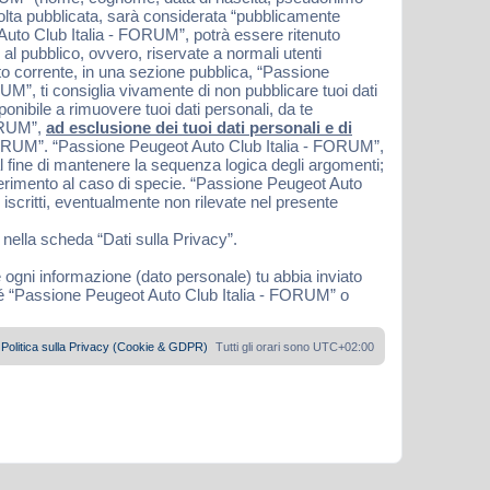
 volta pubblicata, sarà considerata “pubblicamente
 Auto Club Italia - FORUM”, potrà essere ritenuto
 al pubblico, ovvero, riservate a normali utenti
nto corrente, in una sezione pubblica, “Passione
M”, ti consiglia vivamente di non pubblicare tuoi dati
nibile a rimuovere tuoi dati personali, da te
FORUM”,
ad esclusione dei tuoi dati personali e di
 FORUM”. “Passione Peugeot Auto Club Italia - FORUM”,
l fine di mantenere la sequenza logica degli argomenti;
ferimento al caso di specie. “Passione Peugeot Auto
iscritti, eventualmente non rilevate nel presente
 nella scheda “Dati sulla Privacy”.
e ogni informazione (dato personale) tu abbia inviato
né “Passione Peugeot Auto Club Italia - FORUM” o
Politica sulla Privacy (Cookie & GDPR)
Tutti gli orari sono
UTC+02:00