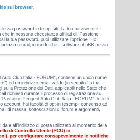
okie sul browser
.
stessa password in troppi siti. La tua password è il
che in nessuna circostanza affiliati di “Passione
 la tua password, puoi utilizzare l’opzione “Ho
 indirizzo email, in modo che il software phpBB possa
ot Auto Club Italia - FORUM”, contiene un unico nome
”) ed un indirizzo email valido (in seguito “la tua
sulla Protezione dei Dati, applicabili nello Stato che
l richiesti durante il processo di registrazione su
 “Passione Peugeot Auto Club Italia - FORUM”. In tutti
 tuo account, hai facoltà di opt-in (esempi: consenso ad
mail di massa, sottoscrizioni di forum e argomenti,
da e all’indirizzo di posta utilizzato al momento della
ello di Controllo Utente (PCU) in
oni), per configurare consapevolmente le notifiche