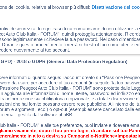
ne dei cookie, relative ai browser più diffusi:
Disattivazione dei co
tivi di sicurezza. In ogni caso ti raccomandiamo di non utilizzare la 
 Auto Club Italia - FORUM”, quindi proteggila attentamente. Ricorda 
sono legittimamente richiedere la tua password. Nel caso dimenticassi
 Durante questo procedimento ti verrà richiesto il tuo nome utente ed
cedere nuovamente al tuo account.
RGPD) - 2018 o GDPR (General Data Protection Regulation)
sere informati di quanto segue: l’account creato su “Passione Peuge
ssword da usare per accedere al tuo account (in seguito “la tua password
 “Passione Peugeot Auto Club Italia - FORUM” sono protette dalle Leggi 
 aggiunta alle informazioni di nome utente, password ed indirizzo emai
a informazione sia obbligatoria o opzionale, è a totale discrezione di
formazioni che hai fornito possano essere rese pubbliche. All’interno del
 forum e argomenti, ecc.) o opt-out (esempi: essere cancellato dalle e
zo email, gestita dal software phpBB.
b Italia - FORUM” e alle tue preferenze, puoi inviare e ricevere email 
gliamo vivamente, dopo il tuo primo login, di andare sul tuo Pann
generalmente in alto a destra su Campanello-Notifiche>Impostazi