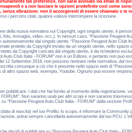
ortunamente tali preferenze, non sarai avvisato via email di risp
 consapevoli e a non lasciare le opzioni predefinite così come son
, senza vibrazione: non ti accorgeresti di essere chiamato o te n
so i percorsi citati, qualora volessi interrompere la ricezione.
e della nuova normativa sul Copyright, ogni singolo utente, è persona
sti, foto, immagini, video, ecc.). In nessun caso, “Passione Peugeot A
rito autonomamente dal singolo utente. “Passione Peugeot Auto Club 
teriale protetto da Copyright inviato da un singolo utente, nello spaz
 protetto da Copyright caricata dal singolo utente, è da richiedersi esc
Auto Club Italia - FORUM” non è un Editore, e pertanto non può esser
ata del 12 Settembre 2018, non possono rientrare nella normativa, dal 
rcoscritta comunque a ciò che è presente nello spazio web di “Passion
ink di altro spazio web, esempio, Youtube. Ognuno può essere responsa
 per pubblicare. I dati che hai fornito al momento della registrazione, v
a - FORUM”. Non saranno usati per altri scopi e non saranno trasmessi 
acy su “Passione Peugeot Auto Club Italia - FORUM” dalla sezione Prof
 (data di nascita) nel tuo Profilo; lo scopo, è informare la Community p
formazione, potrai sempre cancellarla autonomamente dal tuo PCU. L'inf
ciò che decidi di pubblicare su “Passione Peugeot Auto Club Italia -