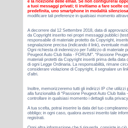
e la ricezione delle email. Se non configurerai opp
a tuoi messaggi privati; ti invitiamo a fare scelte
predefinita, uno smartphone in modalità silenziosa
modificare tali preferenze in qualsiasi momento attraver
A decorrere dal 12 Settembre 2018, data di approvazion
da Copyright inserito nei propri messaggi pubblici (te
responsabile di materiale protetto da Copyright, inse
segnalazione precisa (indicando il link), eventuale ma
Ogni richiesta di indennizzo per l'utilizzo di materiale
Peugeot Auto Club Italia - FORUM”. “Passione Peugeot 
materiali protetti da Copyright inseriti prima della d
di ogni Legge Ordinaria. La responsabilità, rimane ci
considerare violazione di Copyright, il segnalare un l
d'altri.
Inoltre, memorizzeremo tutti gli indirizzi IP che utilizzi
alla funzionalità di “Passione Peugeot Auto Club Itali
controllare in qualsiasi momento i dettagli sulla priv
A tua scelta, potrai inserire la data del tuo compleanno
obbligo; in ogni caso, qualora avessi inserito tale in
registrati.
Ogni altra informazione che ti riguarda, consiste in 