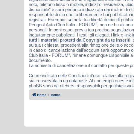
noto, telefono fisso o mobile, indirizzo, residenza, ubi
disponibile” e sarà pertanto indicizzata dai motori di 
responsabile di ciò che tu liberamente hai pubblicato in 
registrati. Esempio: se nella tua libertà decidi di pub
Peugeot Auto Club Italia - FORUM”, non ne ha alcuna re
personali. In ogni caso, previa tua precisa segnalazion
incautamente pubblicati. I testi, gli allegati, i link e
tutti i materiali protetti da Copyright da te inseriti
,
su tua richiesta, procederà alla rimozione del tuo acc
in caso di cancellazione dell’account sarà opportuno 
Club Italia - FORUM”, rimane comunque disponibile a ven
documento.
La richiesta di cancellazione e il contatto per queste p
Come indicato nelle Condizioni d’uso relative alla regis
sia conservata in un database. Al contempo queste in
phpBB sono da ritenersi responsabili per qualsiasi vi
Home
Indice