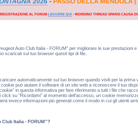
MONTAGNA
2026
-
PASSO DELLA MENDOLA (
A REGISTRAZIONE AL FORUM
LEGGERE QUI
-
RIORDINO THREAD SPARSI CAUSA DI
Peugeot Auto Club Italia - FORUM” per migliorare le sue prestazioni 
caricati sul tuo browser questi tipi di file.
 scaricare automaticamente sul tuo browser quando visiti per la prima 
ookie può aiutare il software di un sito web a riconoscere il tuo dispo
ookie" in questa informativa per fare riferimento a tutti i file che ra
i click su "Ricordami" al momento dell’accesso, un cookie memorizze
ierà invece informazioni più generali come il modo in cui gli utenti arr
o Club Italia - FORUM”?