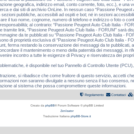
cazione geografica, indirizzo email, conto corrente, foto, ecc.), e una
ricerca e dai siti di archivio OnLine. In nessun caso “Passione Peugeot
sezioni pubbliche, accessibili ad ospiti e bot; né in sezioni accessibili
blicare il tuo nome, cognome, numero di telefono e indirizzo o foto o co
sponsabilità; al contrario: “Passione Peugeot Auto Club Italia - FORU
e tramite link, “Passione Peugeot Auto Club Italia - FORUM” sarà dispo
 link immagine da te pubblicati su “Passione Peugeot Auto Club Italia - 
 sono di proprietà esclusiva di “Passione Peugeot Auto Club Italia -
ount, ferma restando la conservazione dei messaggi da te pubblicati, a
concordare il mantenimento o meno della paternità dei messaggi, in ri
ire incontro a tutte le esigenze di Privacy e riservatezza dei propri 
roblematiche, è disponibile nel tuo Pannello di Controllo Utente (PCU),
trazione, si ribadisce che come fruitore di questo servizio, accetti ch
formazioni non saranno divulgate a nessuno senza il tuo consenso, 
olazione al sistema che possa compromettere queste informazioni.
Regolamento
Contattaci
Creato da
phpBB
® Forum Software © phpBB Limited
Zenìsator
Traduzione Italiana
phpBB-Store.it