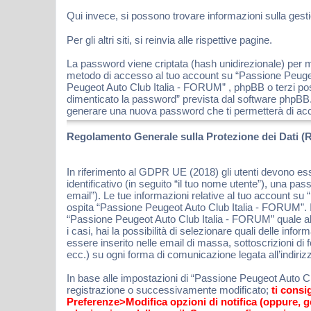
Qui invece, si possono trovare informazioni sulla gestio
Per gli altri siti, si reinvia alle rispettive pagine.
La password viene criptata (hash unidirezionale) per mo
metodo di accesso al tuo account su “Passione Peugeot
Peugeot Auto Club Italia - FORUM” , phpBB o terzi pos
dimenticato la password” prevista dal software phpBB.
generare una nuova password che ti permetterà di ac
Regolamento Generale sulla Protezione dei Dati (
In riferimento al GDPR UE (2018) gli utenti devono es
identificativo (in seguito “il tuo nome utente”), una pa
email”). Le tue informazioni relative al tuo account su
ospita “Passione Peugeot Auto Club Italia - FORUM”. In
“Passione Peugeot Auto Club Italia - FORUM” quale altr
i casi, hai la possibilità di selezionare quali delle in
essere inserito nelle email di massa, sottoscrizioni di
ecc.) su ogni forma di comunicazione legata all’indiriz
In base alle impostazioni di “Passione Peugeot Auto Clu
registrazione o successivamente modificato;
ti consi
Preferenze>Modifica opzioni di notifica (oppure, 