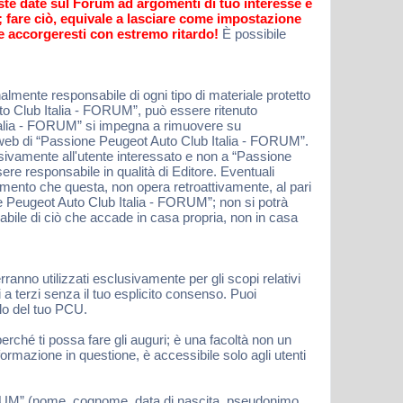
oste date sul Forum ad argomenti di tuo interesse e
o; fare ciò, equivale a lasciare come impostazione
e accorgeresti con estremo ritardo!
È possibile
lmente responsabile di ogni tipo di materiale protetto
uto Club Italia - FORUM”, può essere ritenuto
Italia - FORUM” si impegna a rimuovere su
io web di “Passione Peugeot Auto Club Italia - FORUM”.
lusivamente all'utente interessato e non a “Passione
e responsabile in qualità di Editore. Eventuali
momento che questa, non opera retroattivamente, al pari
e Peugeot Auto Club Italia - FORUM”; non si potrà
bile di ciò che accade in casa propria, non in casa
erranno utilizzati esclusivamente per gli scopi relativi
a terzi senza il tuo esplicito consenso. Puoi
ilo del tuo PCU.
erché ti possa fare gli auguri; è una facoltà non un
ormazione in questione, è accessibile solo agli utenti
 FORUM” (nome, cognome, data di nascita, pseudonimo