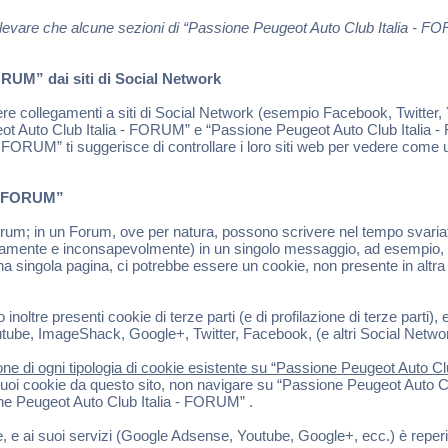
ti rilevare che alcune sezioni di “Passione Peugeot Auto Club Italia -
RUM” dai siti di Social Network
 collegamenti a siti di Social Network (esempio Facebook, Twitter, Y
ot Auto Club Italia - FORUM” e “Passione Peugeot Auto Club Italia - 
 FORUM” ti suggerisce di controllare i loro siti web per vedere come ut
 - FORUM”
; in un Forum, ove per natura, possono scrivere nel tempo svariati ute
riamente e inconsapevolmente) in un singolo messaggio, ad esempio, l
a singola pagina, ci potrebbe essere un cookie, non presente in altra pa
re presenti cookie di terze parti (e di profilazione di terze parti), es
be, ImageShack, Google+, Twitter, Facebook, (e altri Social Network),
ne di ogni tipologia di cookie esistente su “Passione Peugeot Auto Club
uoi cookie da questo sito, non navigare su “Passione Peugeot Auto Club
one Peugeot Auto Club Italia - FORUM” .
le, e ai suoi servizi (Google Adsense, Youtube, Google+, ecc.) è reperi