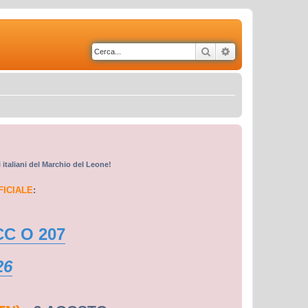
Cerca
Ricerca avanzata
i italiani del Marchio del Leone!
FICIALE
:
CC O 207
26