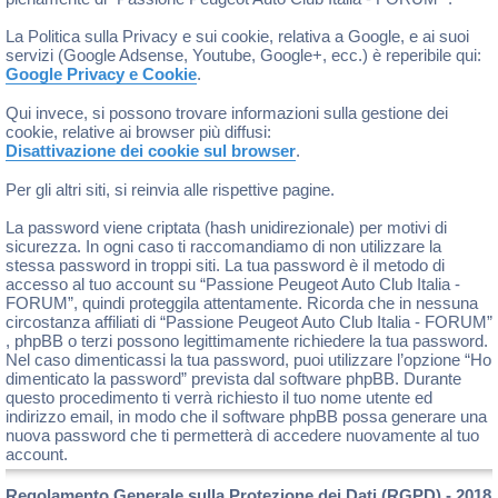
La Politica sulla Privacy e sui cookie, relativa a Google, e ai suoi
servizi (Google Adsense, Youtube, Google+, ecc.) è reperibile qui:
Google Privacy e Cookie
.
Qui invece, si possono trovare informazioni sulla gestione dei
cookie, relative ai browser più diffusi:
Disattivazione dei cookie sul browser
.
Per gli altri siti, si reinvia alle rispettive pagine.
La password viene criptata (hash unidirezionale) per motivi di
sicurezza. In ogni caso ti raccomandiamo di non utilizzare la
stessa password in troppi siti. La tua password è il metodo di
accesso al tuo account su “Passione Peugeot Auto Club Italia -
FORUM”, quindi proteggila attentamente. Ricorda che in nessuna
circostanza affiliati di “Passione Peugeot Auto Club Italia - FORUM”
, phpBB o terzi possono legittimamente richiedere la tua password.
Nel caso dimenticassi la tua password, puoi utilizzare l’opzione “Ho
dimenticato la password” prevista dal software phpBB. Durante
questo procedimento ti verrà richiesto il tuo nome utente ed
indirizzo email, in modo che il software phpBB possa generare una
nuova password che ti permetterà di accedere nuovamente al tuo
account.
Regolamento Generale sulla Protezione dei Dati (RGPD) - 2018