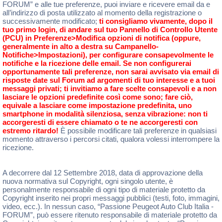
FORUM” e alle tue preferenze, puoi inviare e ricevere email da e
all’indirizzo di posta utilizzato al momento della registrazione o
successivamente modificato;
ti consigliamo vivamente, dopo il
tuo primo login, di andare sul tuo Pannello di Controllo Utente
(PCU) in Preferenze>Modifica opzioni di notifica (oppure,
generalmente in alto a destra su Campanello-
Notifiche>Impostazioni), per configurare consapevolmente le
notifiche e la ricezione delle email. Se non configurerai
opportunamente tali preferenze, non sarai avvisato via email di
risposte date sul Forum ad argomenti di tuo interesse e a tuoi
messaggi privati; ti invitiamo a fare scelte consapevoli e a non
lasciare le opzioni predefinite così come sono; fare ciò,
equivale a lasciare come impostazione predefinita, uno
smartphone in modalità silenziosa, senza vibrazione: non ti
accorgeresti di essere chiamato o te ne accorgeresti con
estremo ritardo!
È possibile modificare tali preferenze in qualsiasi
momento attraverso i percorsi citati, qualora volessi interrompere la
ricezione.
A decorrere dal 12 Settembre 2018, data di approvazione della
nuova normativa sul Copyright, ogni singolo utente, è
personalmente responsabile di ogni tipo di materiale protetto da
Copyright inserito nei propri messaggi pubblici (testi, foto, immagini,
video, ecc.). In nessun caso, “Passione Peugeot Auto Club Italia -
FORUM”, può essere ritenuto responsabile di materiale protetto da