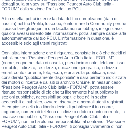
dettagli sulla privacy su “Passione Peugeot Auto Club Italia -
FORUM” dalla sezione Profilo del tuo PCU.
A tua scelta, potrai inserire la data del tuo compleanno (data di
nascita) nel tuo Profilo; lo scopo, è informare la Community perché
ti possa fare gli auguri; è una facoltà non un obbligo; in ogni caso,
qualora avessi inserito tale informazione, potrai sempre cancellarla
autonomamente dal tuo PCU. L'informazione in questione, è
accessibile solo agli utenti registrati.
Ogni altra informazione che ti riguarda, consiste in ciò che decidi di
pubblicare su “Passione Peugeot Auto Club Italia - FORUM”
(nome, cognome, data di nascita, pseudonimo noto, telefono fisso
o mobile, indirizzo, residenza, ubicazione geografica, indirizzo
email, conto corrente, foto, ecc.), e una volta pubblicata, sarà
considerata “pubblicamente disponibile” e sarà pertanto indicizzata
dai motori di ricerca e dai siti di archivio OnLine. In nessun caso
“Passione Peugeot Auto Club Italia - FORUM”, potrà essere
ritenuto responsabile di ciò che tu liberamente hai pubblicato in
sezioni pubbliche, accessibili ad ospiti e bot; né in sezioni
accessibili al pubblico, ovvero, riservate a normali utenti registrati.
Esempio: se nella tua libertà decidi di pubblicare il tuo nome,
cognome, numero di telefono e indirizzo o foto o conto corrente, in
una sezione pubblica, “Passione Peugeot Auto Club Italia -
FORUM”, non ne ha alcuna responsabilità; al contrario: “Passione
Peugeot Auto Club Italia - FORUM”, ti consiglia vivamente di non