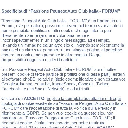
Specificità di “Passione Peugeot Auto Club Italia - FORUM”
“Passione Peugeot Auto Club Italia - FORUM” è un Forum; in un
Forum, ove per natura, possono scrivere nel tempo svariati utenti,
non è possibile identificare tutti i cookie che ogni utente può
liberamente inserire (anche involontariamente e
inconsapevolmente) in un singolo messaggio, ad esempio,
linkando un’immagine da un altro sito o linkando semplicemente la
pagina di un altro sito; pertanto, in una singola pagina, ci potrebbe
essere un cookie, non presente in altra pagina. Da qui
l’impossibilità oggettiva di identificarli tutti.
Su “Passione Peugeot Auto Club Italia - FORUM” sono inoltre
presenti cookie di terze parti (e di profilazione di terze parti), esterni
al software phpBB, relativi a (titolo esemplificativo e non esaustivo)
Google Adsense, Youtube, ImageShack, Google+, Twitter,
Facebook, (e altri Social Network), e ad altri siti.
Cliccare su
ACCETTO
,
implica la completa accettazione di ogni
tipologia di cookie esistente su “Passione Peugeot Auto Club Italia -
FORUM” oltre l’accettazione di tutta la Politica sulla Privacy in
riferimento al GDPR
. Se non vuoi cookie da questo sito, non
navigare su “Passione Peugeot Auto Club Italia - FORUM” ; il
ricorso ai cookie, è infatti necessario, per poter usufruire
pienamente di “Passione Peugeot Auto Club Italia - FORUM” .