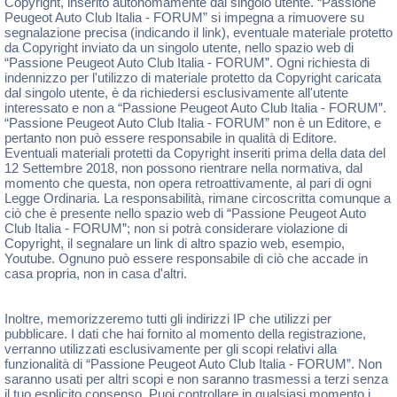
Copyright, inserito autonomamente dal singolo utente. “Passione
Peugeot Auto Club Italia - FORUM” si impegna a rimuovere su
segnalazione precisa (indicando il link), eventuale materiale protetto
da Copyright inviato da un singolo utente, nello spazio web di
“Passione Peugeot Auto Club Italia - FORUM”. Ogni richiesta di
indennizzo per l'utilizzo di materiale protetto da Copyright caricata
dal singolo utente, è da richiedersi esclusivamente all'utente
interessato e non a “Passione Peugeot Auto Club Italia - FORUM”.
“Passione Peugeot Auto Club Italia - FORUM” non è un Editore, e
pertanto non può essere responsabile in qualità di Editore.
Eventuali materiali protetti da Copyright inseriti prima della data del
12 Settembre 2018, non possono rientrare nella normativa, dal
momento che questa, non opera retroattivamente, al pari di ogni
Legge Ordinaria. La responsabilità, rimane circoscritta comunque a
ciò che è presente nello spazio web di “Passione Peugeot Auto
Club Italia - FORUM”; non si potrà considerare violazione di
Copyright, il segnalare un link di altro spazio web, esempio,
Youtube. Ognuno può essere responsabile di ciò che accade in
casa propria, non in casa d'altri.
Inoltre, memorizzeremo tutti gli indirizzi IP che utilizzi per
pubblicare. I dati che hai fornito al momento della registrazione,
verranno utilizzati esclusivamente per gli scopi relativi alla
funzionalità di “Passione Peugeot Auto Club Italia - FORUM”. Non
saranno usati per altri scopi e non saranno trasmessi a terzi senza
il tuo esplicito consenso. Puoi controllare in qualsiasi momento i