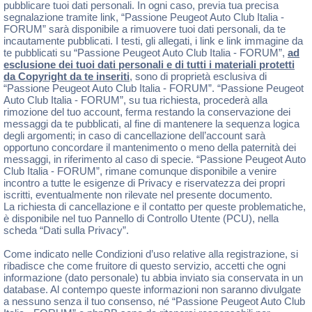
pubblicare tuoi dati personali. In ogni caso, previa tua precisa
segnalazione tramite link, “Passione Peugeot Auto Club Italia -
FORUM” sarà disponibile a rimuovere tuoi dati personali, da te
incautamente pubblicati. I testi, gli allegati, i link e link immagine da
te pubblicati su “Passione Peugeot Auto Club Italia - FORUM”,
ad
esclusione dei tuoi dati personali e di tutti i materiali protetti
da Copyright da te inseriti
, sono di proprietà esclusiva di
“Passione Peugeot Auto Club Italia - FORUM”. “Passione Peugeot
Auto Club Italia - FORUM”, su tua richiesta, procederà alla
rimozione del tuo account, ferma restando la conservazione dei
messaggi da te pubblicati, al fine di mantenere la sequenza logica
degli argomenti; in caso di cancellazione dell’account sarà
opportuno concordare il mantenimento o meno della paternità dei
messaggi, in riferimento al caso di specie. “Passione Peugeot Auto
Club Italia - FORUM”, rimane comunque disponibile a venire
incontro a tutte le esigenze di Privacy e riservatezza dei propri
iscritti, eventualmente non rilevate nel presente documento.
La richiesta di cancellazione e il contatto per queste problematiche,
è disponibile nel tuo Pannello di Controllo Utente (PCU), nella
scheda “Dati sulla Privacy”.
Come indicato nelle Condizioni d’uso relative alla registrazione, si
ribadisce che come fruitore di questo servizio, accetti che ogni
informazione (dato personale) tu abbia inviato sia conservata in un
database. Al contempo queste informazioni non saranno divulgate
a nessuno senza il tuo consenso, né “Passione Peugeot Auto Club