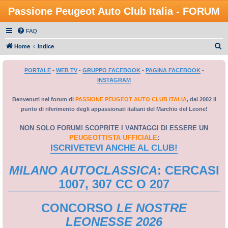
Passione Peugeot Auto Club Italia - FORUM
FAQ
C
Home
Indice
e
PORTALE
-
WEB TV
-
GRUPPO FACEBOOK
-
PAGINA FACEBOOK
-
r
INSTAGRAM
c
a
Benvenuti nel forum di
PASSIONE PEUGEOT AUTO CLUB ITALIA
, dal 2002 il
punto di riferimento degli appassionati italiani del Marchio del Leone!
NON SOLO FORUM! SCOPRITE I VANTAGGI DI ESSERE UN
PEUGEOTTISTA UFFICIALE
:
ISCRIVETEVI ANCHE AL CLUB!
MILANO AUTOCLASSICA
: CERCASI
1007, 307 CC O 207
CONCORSO
LE NOSTRE
LEONESSE 2026