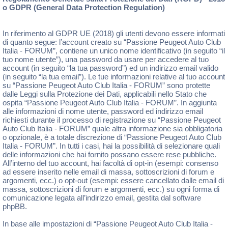
o GDPR (General Data Protection Regulation)
In riferimento al GDPR UE (2018) gli utenti devono essere informati
di quanto segue: l’account creato su “Passione Peugeot Auto Club
Italia - FORUM”, contiene un unico nome identificativo (in seguito “il
tuo nome utente”), una password da usare per accedere al tuo
account (in seguito “la tua password”) ed un indirizzo email valido
(in seguito “la tua email”). Le tue informazioni relative al tuo account
su “Passione Peugeot Auto Club Italia - FORUM” sono protette
dalle Leggi sulla Protezione dei Dati, applicabili nello Stato che
ospita “Passione Peugeot Auto Club Italia - FORUM”. In aggiunta
alle informazioni di nome utente, password ed indirizzo email
richiesti durante il processo di registrazione su “Passione Peugeot
Auto Club Italia - FORUM” quale altra informazione sia obbligatoria
o opzionale, è a totale discrezione di “Passione Peugeot Auto Club
Italia - FORUM”. In tutti i casi, hai la possibilità di selezionare quali
delle informazioni che hai fornito possano essere rese pubbliche.
All’interno del tuo account, hai facoltà di opt-in (esempi: consenso
ad essere inserito nelle email di massa, sottoscrizioni di forum e
argomenti, ecc.) o opt-out (esempi: essere cancellato dalle email di
massa, sottoscrizioni di forum e argomenti, ecc.) su ogni forma di
comunicazione legata all’indirizzo email, gestita dal software
phpBB.
In base alle impostazioni di “Passione Peugeot Auto Club Italia -