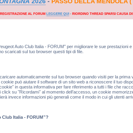
MONTAGNA
2026
-
PASSO DELLA MENDOLA (
A REGISTRAZIONE AL FORUM
LEGGERE QUI
-
RIORDINO THREAD SPARSI CAUSA DI
Peugeot Auto Club Italia - FORUM” per migliorare le sue prestazioni 
caricati sul tuo browser questi tipi di file.
 scaricare automaticamente sul tuo browser quando visiti per la prima 
ookie può aiutare il software di un sito web a riconoscere il tuo dispo
ookie" in questa informativa per fare riferimento a tutti i file che ra
i click su "Ricordami" al momento dell’accesso, un cookie memorizze
ierà invece informazioni più generali come il modo in cui gli utenti arr
o Club Italia - FORUM”?