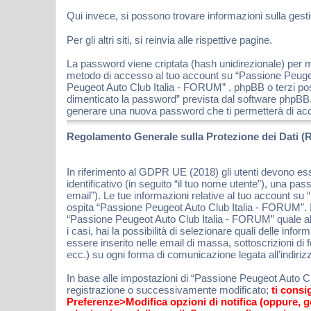
Qui invece, si possono trovare informazioni sulla gestio
Per gli altri siti, si reinvia alle rispettive pagine.
La password viene criptata (hash unidirezionale) per mo
metodo di accesso al tuo account su “Passione Peugeot
Peugeot Auto Club Italia - FORUM” , phpBB o terzi pos
dimenticato la password” prevista dal software phpBB.
generare una nuova password che ti permetterà di ac
Regolamento Generale sulla Protezione dei Dati (
In riferimento al GDPR UE (2018) gli utenti devono es
identificativo (in seguito “il tuo nome utente”), una pa
email”). Le tue informazioni relative al tuo account su
ospita “Passione Peugeot Auto Club Italia - FORUM”. In
“Passione Peugeot Auto Club Italia - FORUM” quale altr
i casi, hai la possibilità di selezionare quali delle in
essere inserito nelle email di massa, sottoscrizioni di
ecc.) su ogni forma di comunicazione legata all’indiriz
In base alle impostazioni di “Passione Peugeot Auto Clu
registrazione o successivamente modificato;
ti consi
Preferenze>Modifica opzioni di notifica (oppure, 