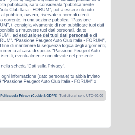
 volta pubblicata, sarà considerata “pubblicamente
 Auto Club Italia - FORUM”, potrà essere ritenuto
 al pubblico, ovvero, riservate a normali utenti
nto corrente, in una sezione pubblica, “Passione
M”, ti consiglia vivamente di non pubblicare tuoi dati
nibile a rimuovere tuoi dati personali, da te
FORUM”,
ad esclusione dei tuoi dati personali e di
 FORUM”. “Passione Peugeot Auto Club Italia - FORUM”,
l fine di mantenere la sequenza logica degli argomenti;
ferimento al caso di specie. “Passione Peugeot Auto
iscritti, eventualmente non rilevate nel presente
 nella scheda “Dati sulla Privacy”.
e ogni informazione (dato personale) tu abbia inviato
né “Passione Peugeot Auto Club Italia - FORUM” o
Politica sulla Privacy (Cookie & GDPR)
Tutti gli orari sono
UTC+02:00