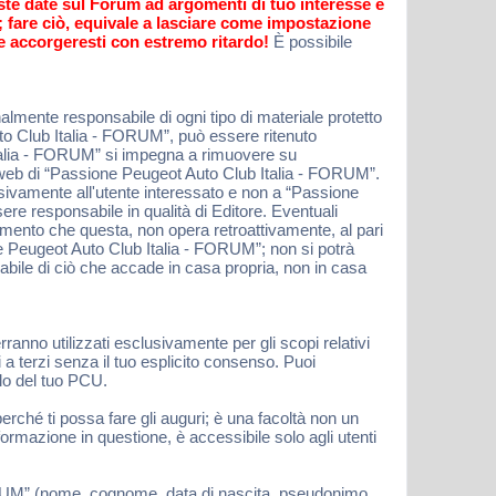
oste date sul Forum ad argomenti di tuo interesse e
o; fare ciò, equivale a lasciare come impostazione
e accorgeresti con estremo ritardo!
È possibile
lmente responsabile di ogni tipo di materiale protetto
uto Club Italia - FORUM”, può essere ritenuto
Italia - FORUM” si impegna a rimuovere su
io web di “Passione Peugeot Auto Club Italia - FORUM”.
lusivamente all'utente interessato e non a “Passione
e responsabile in qualità di Editore. Eventuali
momento che questa, non opera retroattivamente, al pari
e Peugeot Auto Club Italia - FORUM”; non si potrà
bile di ciò che accade in casa propria, non in casa
erranno utilizzati esclusivamente per gli scopi relativi
a terzi senza il tuo esplicito consenso. Puoi
ilo del tuo PCU.
erché ti possa fare gli auguri; è una facoltà non un
ormazione in questione, è accessibile solo agli utenti
 FORUM” (nome, cognome, data di nascita, pseudonimo