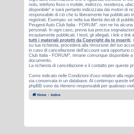
noto, telefono fisso o mobile, indirizzo, residenza, ubi
disponibile” e sarà pertanto indicizzata dai motori di 
responsabile di ciò che tu liberamente hai pubblicato in 
registrati. Esempio: se nella tua libertà decidi di pub
Peugeot Auto Club Italia - FORUM”, non ne ha alcuna re
personali. In ogni caso, previa tua precisa segnalazion
incautamente pubblicati. I testi, gli allegati, i link e
tutti i materiali protetti da Copyright da te inseriti
,
su tua richiesta, procederà alla rimozione del tuo acc
in caso di cancellazione dell’account sarà opportuno 
Club Italia - FORUM”, rimane comunque disponibile a ven
documento.
La richiesta di cancellazione e il contatto per queste p
Come indicato nelle Condizioni d’uso relative alla regis
sia conservata in un database. Al contempo queste in
phpBB sono da ritenersi responsabili per qualsiasi vi
Home
Indice