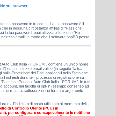
okie sul browser
.
stessa password in troppi siti. La tua password è il
che in nessuna circostanza affiliati di “Passione
 la tua password, puoi utilizzare l’opzione “Ho
 indirizzo email, in modo che il software phpBB possa
ot Auto Club Italia - FORUM”, contiene un unico nome
”) ed un indirizzo email valido (in seguito “la tua
sulla Protezione dei Dati, applicabili nello Stato che
l richiesti durante il processo di registrazione su
 “Passione Peugeot Auto Club Italia - FORUM”. In tutti
 tuo account, hai facoltà di opt-in (esempi: consenso ad
mail di massa, sottoscrizioni di forum e argomenti,
da e all’indirizzo di posta utilizzato al momento della
ello di Controllo Utente (PCU) in
oni), per configurare consapevolmente le notifiche