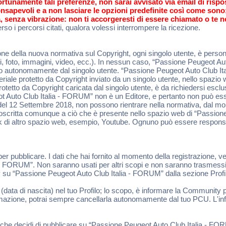
ortunamente tali preferenze, non sarai avvisato via email di risp
 consapevoli e a non lasciare le opzioni predefinite così come son
, senza vibrazione: non ti accorgeresti di essere chiamato o te n
so i percorsi citati, qualora volessi interrompere la ricezione.
e della nuova normativa sul Copyright, ogni singolo utente, è persona
sti, foto, immagini, video, ecc.). In nessun caso, “Passione Peugeot A
rito autonomamente dal singolo utente. “Passione Peugeot Auto Club 
teriale protetto da Copyright inviato da un singolo utente, nello spaz
 protetto da Copyright caricata dal singolo utente, è da richiedersi esc
Auto Club Italia - FORUM” non è un Editore, e pertanto non può esser
ata del 12 Settembre 2018, non possono rientrare nella normativa, dal 
rcoscritta comunque a ciò che è presente nello spazio web di “Passion
ink di altro spazio web, esempio, Youtube. Ognuno può essere responsa
 per pubblicare. I dati che hai fornito al momento della registrazione, v
a - FORUM”. Non saranno usati per altri scopi e non saranno trasmessi 
acy su “Passione Peugeot Auto Club Italia - FORUM” dalla sezione Prof
 (data di nascita) nel tuo Profilo; lo scopo, è informare la Community p
formazione, potrai sempre cancellarla autonomamente dal tuo PCU. L'inf
ciò che decidi di pubblicare su “Passione Peugeot Auto Club Italia -