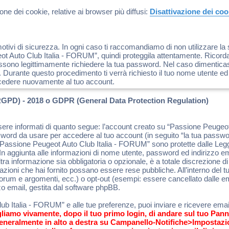
ne dei cookie, relative ai browser più diffusi:
Disattivazione dei co
tivi di sicurezza. In ogni caso ti raccomandiamo di non utilizzare la 
 Auto Club Italia - FORUM”, quindi proteggila attentamente. Ricorda 
sono legittimamente richiedere la tua password. Nel caso dimenticassi
 Durante questo procedimento ti verrà richiesto il tuo nome utente ed
cedere nuovamente al tuo account.
RGPD) - 2018 o GDPR (General Data Protection Regulation)
sere informati di quanto segue: l’account creato su “Passione Peuge
ssword da usare per accedere al tuo account (in seguito “la tua password
 “Passione Peugeot Auto Club Italia - FORUM” sono protette dalle Leggi 
 aggiunta alle informazioni di nome utente, password ed indirizzo emai
a informazione sia obbligatoria o opzionale, è a totale discrezione di
formazioni che hai fornito possano essere rese pubbliche. All’interno del
 forum e argomenti, ecc.) o opt-out (esempi: essere cancellato dalle e
zo email, gestita dal software phpBB.
b Italia - FORUM” e alle tue preferenze, puoi inviare e ricevere email 
gliamo vivamente, dopo il tuo primo login, di andare sul tuo Pann
generalmente in alto a destra su Campanello-Notifiche>Impostazi