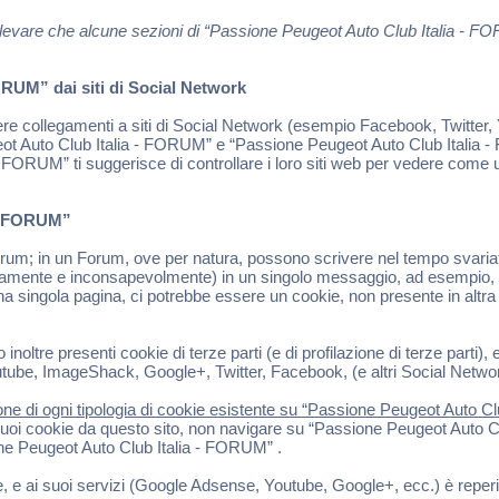
ti rilevare che alcune sezioni di “Passione Peugeot Auto Club Italia -
RUM” dai siti di Social Network
 collegamenti a siti di Social Network (esempio Facebook, Twitter, Y
ot Auto Club Italia - FORUM” e “Passione Peugeot Auto Club Italia - 
 FORUM” ti suggerisce di controllare i loro siti web per vedere come ut
 - FORUM”
; in un Forum, ove per natura, possono scrivere nel tempo svariati ute
riamente e inconsapevolmente) in un singolo messaggio, ad esempio, l
a singola pagina, ci potrebbe essere un cookie, non presente in altra pa
re presenti cookie di terze parti (e di profilazione di terze parti), es
be, ImageShack, Google+, Twitter, Facebook, (e altri Social Network),
ne di ogni tipologia di cookie esistente su “Passione Peugeot Auto Club
uoi cookie da questo sito, non navigare su “Passione Peugeot Auto Club
one Peugeot Auto Club Italia - FORUM” .
le, e ai suoi servizi (Google Adsense, Youtube, Google+, ecc.) è reperi