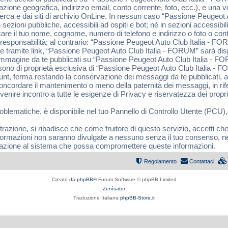
cazione geografica, indirizzo email, conto corrente, foto, ecc.), e una
ricerca e dai siti di archivio OnLine. In nessun caso “Passione Peugeot
sezioni pubbliche, accessibili ad ospiti e bot; né in sezioni accessibili
blicare il tuo nome, cognome, numero di telefono e indirizzo o foto o co
sponsabilità; al contrario: “Passione Peugeot Auto Club Italia - FORU
e tramite link, “Passione Peugeot Auto Club Italia - FORUM” sarà dispo
 link immagine da te pubblicati su “Passione Peugeot Auto Club Italia - 
 sono di proprietà esclusiva di “Passione Peugeot Auto Club Italia -
ount, ferma restando la conservazione dei messaggi da te pubblicati, a
concordare il mantenimento o meno della paternità dei messaggi, in ri
ire incontro a tutte le esigenze di Privacy e riservatezza dei propri 
roblematiche, è disponibile nel tuo Pannello di Controllo Utente (PCU),
trazione, si ribadisce che come fruitore di questo servizio, accetti ch
formazioni non saranno divulgate a nessuno senza il tuo consenso, 
olazione al sistema che possa compromettere queste informazioni.
Regolamento
Contattaci
Creato da
phpBB
® Forum Software © phpBB Limited
Zenìsator
Traduzione Italiana
phpBB-Store.it