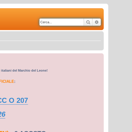
Cerca
Ricerca avanzata
i italiani del Marchio del Leone!
FICIALE
:
CC O 207
26