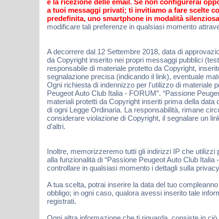
e la ricezione delle email. Se non configurerai opp
a tuoi messaggi privati; ti invitiamo a fare scelte
predefinita, uno smartphone in modalità silenziosa
modificare tali preferenze in qualsiasi momento attraver
A decorrere dal 12 Settembre 2018, data di approvazion
da Copyright inserito nei propri messaggi pubblici (te
responsabile di materiale protetto da Copyright, inse
segnalazione precisa (indicando il link), eventuale ma
Ogni richiesta di indennizzo per l'utilizzo di materiale
Peugeot Auto Club Italia - FORUM”. “Passione Peugeot 
materiali protetti da Copyright inseriti prima della d
di ogni Legge Ordinaria. La responsabilità, rimane ci
considerare violazione di Copyright, il segnalare un l
d'altri.
Inoltre, memorizzeremo tutti gli indirizzi IP che utilizzi
alla funzionalità di “Passione Peugeot Auto Club Itali
controllare in qualsiasi momento i dettagli sulla priv
A tua scelta, potrai inserire la data del tuo compleanno
obbligo; in ogni caso, qualora avessi inserito tale in
registrati.
Ogni altra informazione che ti riguarda, consiste in 