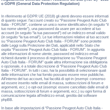
o GDPR (General Data Protection Regulation)
In riferimento al GDPR UE (2018) gli utenti devono essere informati
di quanto segue: l’account creato su “Passione Peugeot Auto Club
Italia - FORUM”, contiene un unico nome identificativo (in seguito “il
tuo nome utente”), una password da usare per accedere al tuo
account (in seguito “la tua password”) ed un indirizzo email valido
(in seguito “la tua email”). Le tue informazioni relative al tuo account
su “Passione Peugeot Auto Club Italia - FORUM” sono protette
dalle Leggi sulla Protezione dei Dati, applicabili nello Stato che
ospita “Passione Peugeot Auto Club Italia - FORUM”. In aggiunta
alle informazioni di nome utente, password ed indirizzo email
richiesti durante il processo di registrazione su “Passione Peugeot
Auto Club Italia - FORUM” quale altra informazione sia obbligatoria
o opzionale, è a totale discrezione di “Passione Peugeot Auto Club
Italia - FORUM”. In tutti i casi, hai la possibilità di selezionare quali
delle informazioni che hai fornito possano essere rese pubbliche.
All’interno del tuo account, hai facoltà di opt-in (esempi: consenso
ad essere inserito nelle email di massa, sottoscrizioni di forum e
argomenti, ecc.) o opt-out (esempi: essere cancellato dalle email di
massa, sottoscrizioni di forum e argomenti, ecc.) su ogni forma di
comunicazione legata all’indirizzo email, gestita dal software
phpBB.
In base alle impostazioni di “Passione Peugeot Auto Club Italia -