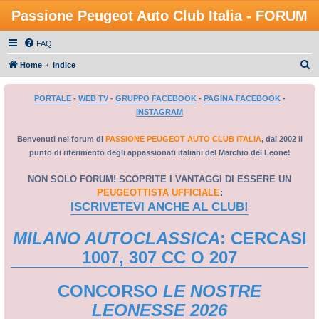
Passione Peugeot Auto Club Italia - FORUM
FAQ
C
Home
Indice
e
PORTALE
-
WEB TV
-
GRUPPO FACEBOOK
-
PAGINA FACEBOOK
-
r
INSTAGRAM
c
a
Benvenuti nel forum di
PASSIONE PEUGEOT AUTO CLUB ITALIA
, dal 2002 il
punto di riferimento degli appassionati italiani del Marchio del Leone!
NON SOLO FORUM! SCOPRITE I VANTAGGI DI ESSERE UN
PEUGEOTTISTA UFFICIALE
:
ISCRIVETEVI ANCHE AL CLUB!
MILANO AUTOCLASSICA
: CERCASI
1007, 307 CC O 207
CONCORSO
LE NOSTRE
LEONESSE 2026