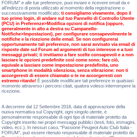
FORUM” e alle tue preferenze, puoi inviare e ricevere email da e
all’indirizzo di posta utilizzato al momento della registrazione o
successivamente modificato;
ti consigliamo vivamente, dopo il
tuo primo login, di andare sul tuo Pannello di Controllo Utente
(PCU) in Preferenze>Modifica opzioni di notifica (oppure,
generalmente in alto a destra su Campanello-
Notifiche>Impostazioni), per configurare consapevolmente le
notifiche e la ricezione delle email. Se non configurerai
opportunamente tali preferenze, non sarai avvisato via email di
risposte date sul Forum ad argomenti di tuo interesse e a tuoi
messaggi privati; ti invitiamo a fare scelte consapevoli e a non
lasciare le opzioni predefinite così come sono; fare ciò,
equivale a lasciare come impostazione predefinita, uno
smartphone in modalità silenziosa, senza vibrazione: non ti
accorgeresti di essere chiamato o te ne accorgeresti con
estremo ritardo!
È possibile modificare tali preferenze in qualsiasi
momento attraverso i percorsi citati, qualora volessi interrompere la
ricezione.
A decorrere dal 12 Settembre 2018, data di approvazione della
nuova normativa sul Copyright, ogni singolo utente, è
personalmente responsabile di ogni tipo di materiale protetto da
Copyright inserito nei propri messaggi pubblici (testi, foto, immagini,
video, ecc.). In nessun caso, “Passione Peugeot Auto Club Italia -
FORUM”, può essere ritenuto responsabile di materiale protetto da