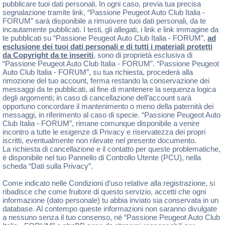
pubblicare tuoi dati personali. In ogni caso, previa tua precisa
segnalazione tramite link, “Passione Peugeot Auto Club Italia -
FORUM” sarà disponibile a rimuovere tuoi dati personali, da te
incautamente pubblicati. I testi, gli allegati, i link e link immagine da
te pubblicati su “Passione Peugeot Auto Club Italia - FORUM”,
ad
esclusione dei tuoi dati personali e di tutti i materiali protetti
da Copyright da te inseriti
, sono di proprietà esclusiva di
“Passione Peugeot Auto Club Italia - FORUM”. “Passione Peugeot
Auto Club Italia - FORUM”, su tua richiesta, procederà alla
rimozione del tuo account, ferma restando la conservazione dei
messaggi da te pubblicati, al fine di mantenere la sequenza logica
degli argomenti; in caso di cancellazione dell’account sarà
opportuno concordare il mantenimento o meno della paternità dei
messaggi, in riferimento al caso di specie. “Passione Peugeot Auto
Club Italia - FORUM”, rimane comunque disponibile a venire
incontro a tutte le esigenze di Privacy e riservatezza dei propri
iscritti, eventualmente non rilevate nel presente documento.
La richiesta di cancellazione e il contatto per queste problematiche,
è disponibile nel tuo Pannello di Controllo Utente (PCU), nella
scheda “Dati sulla Privacy”.
Come indicato nelle Condizioni d’uso relative alla registrazione, si
ribadisce che come fruitore di questo servizio, accetti che ogni
informazione (dato personale) tu abbia inviato sia conservata in un
database. Al contempo queste informazioni non saranno divulgate
a nessuno senza il tuo consenso, né “Passione Peugeot Auto Club