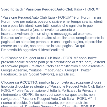
Specificità di “Passione Peugeot Auto Club Italia - FORUM”
“Passione Peugeot Auto Club Italia - FORUM” è un Forum; in un
Forum, ove per natura, possono scrivere nel tempo svariati utenti,
non è possibile identificare tutti i cookie che ogni utente può
liberamente inserire (anche involontariamente e
inconsapevolmente) in un singolo messaggio, ad esempio,
linkando un’immagine da un altro sito o linkando semplicemente la
pagina di un altro sito; pertanto, in una singola pagina, ci potrebbe
essere un cookie, non presente in altra pagina. Da qui
l’impossibilità oggettiva di identificarli tutti.
Su “Passione Peugeot Auto Club Italia - FORUM” sono inoltre
presenti cookie di terze parti (e di profilazione di terze parti), esterni
al software phpBB, relativi a (titolo esemplificativo e non esaustivo)
Google Adsense, Youtube, ImageShack, Google+, Twitter,
Facebook, (e altri Social Network), e ad altri siti.
Cliccare su
ACCETTO
,
implica la completa accettazione di ogni
tipologia di cookie esistente su “Passione Peugeot Auto Club Italia -
FORUM” oltre l’accettazione di tutta la Politica sulla Privacy in
riferimento al GDPR
. Se non vuoi cookie da questo sito, non
navigare su “Passione Peugeot Auto Club Italia - FORUM” ; il
ricorso ai cookie, è infatti necessario, per poter usufruire
pienamente di “Passione Peugeot Auto Club Italia - FORUM” .