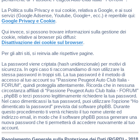
La Politica sulla Privacy e sui cookie, relativa a Google, e ai suoi
servizi (Google Adsense, Youtube, Google+, ecc.) è reperibile qui:
Google Privacy e Cookie
.
Qui invece, si possono trovare informazioni sulla gestione dei
cookie, relative ai browser più diffusi:
Disattivazione dei cookie sul browser
.
Per gli altri siti, si reinvia alle rispettive pagine.
La password viene criptata (hash unidirezionale) per motivi di
sicurezza. In ogni caso ti raccomandiamo di non utilizzare la
stessa password in troppi siti. La tua password è il metodo di
accesso al tuo account su “Passione Peugeot Auto Club Italia -
FORUM”, quindi proteggila attentamente. Ricorda che in nessuna
circostanza affiliati di “Passione Peugeot Auto Club Italia - FORUM”
, phpBB o terzi possono legittimamente richiedere la tua password.
Nel caso dimenticassi la tua password, puoi utilizzare l’opzione “Ho
dimenticato la password” prevista dal software phpBB. Durante
questo procedimento ti verrà richiesto il tuo nome utente ed
indirizzo email, in modo che il software phpBB possa generare una
nuova password che ti permetterà di accedere nuovamente al tuo
account.
Regolamento Generale sulla Protezione dei Dati (RGPD) - 2018