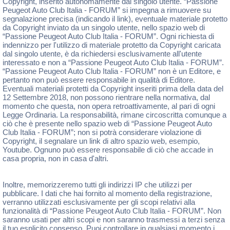
Copyright, inserito autonomamente dal singolo utente. “Passione
Peugeot Auto Club Italia - FORUM” si impegna a rimuovere su
segnalazione precisa (indicando il link), eventuale materiale protetto
da Copyright inviato da un singolo utente, nello spazio web di
“Passione Peugeot Auto Club Italia - FORUM”. Ogni richiesta di
indennizzo per l'utilizzo di materiale protetto da Copyright caricata
dal singolo utente, è da richiedersi esclusivamente all'utente
interessato e non a “Passione Peugeot Auto Club Italia - FORUM”.
“Passione Peugeot Auto Club Italia - FORUM” non è un Editore, e
pertanto non può essere responsabile in qualità di Editore.
Eventuali materiali protetti da Copyright inseriti prima della data del
12 Settembre 2018, non possono rientrare nella normativa, dal
momento che questa, non opera retroattivamente, al pari di ogni
Legge Ordinaria. La responsabilità, rimane circoscritta comunque a
ciò che è presente nello spazio web di “Passione Peugeot Auto
Club Italia - FORUM”; non si potrà considerare violazione di
Copyright, il segnalare un link di altro spazio web, esempio,
Youtube. Ognuno può essere responsabile di ciò che accade in
casa propria, non in casa d'altri.
Inoltre, memorizzeremo tutti gli indirizzi IP che utilizzi per
pubblicare. I dati che hai fornito al momento della registrazione,
verranno utilizzati esclusivamente per gli scopi relativi alla
funzionalità di “Passione Peugeot Auto Club Italia - FORUM”. Non
saranno usati per altri scopi e non saranno trasmessi a terzi senza
il tuo esplicito consenso. Puoi controllare in qualsiasi momento i