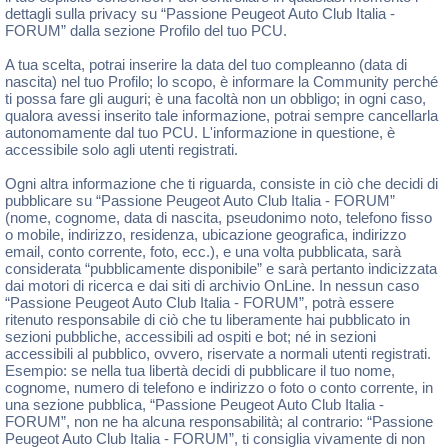
dettagli sulla privacy su “Passione Peugeot Auto Club Italia -
FORUM” dalla sezione Profilo del tuo PCU.
A tua scelta, potrai inserire la data del tuo compleanno (data di
nascita) nel tuo Profilo; lo scopo, è informare la Community perché
ti possa fare gli auguri; è una facoltà non un obbligo; in ogni caso,
qualora avessi inserito tale informazione, potrai sempre cancellarla
autonomamente dal tuo PCU. L'informazione in questione, è
accessibile solo agli utenti registrati.
Ogni altra informazione che ti riguarda, consiste in ciò che decidi di
pubblicare su “Passione Peugeot Auto Club Italia - FORUM”
(nome, cognome, data di nascita, pseudonimo noto, telefono fisso
o mobile, indirizzo, residenza, ubicazione geografica, indirizzo
email, conto corrente, foto, ecc.), e una volta pubblicata, sarà
considerata “pubblicamente disponibile” e sarà pertanto indicizzata
dai motori di ricerca e dai siti di archivio OnLine. In nessun caso
“Passione Peugeot Auto Club Italia - FORUM”, potrà essere
ritenuto responsabile di ciò che tu liberamente hai pubblicato in
sezioni pubbliche, accessibili ad ospiti e bot; né in sezioni
accessibili al pubblico, ovvero, riservate a normali utenti registrati.
Esempio: se nella tua libertà decidi di pubblicare il tuo nome,
cognome, numero di telefono e indirizzo o foto o conto corrente, in
una sezione pubblica, “Passione Peugeot Auto Club Italia -
FORUM”, non ne ha alcuna responsabilità; al contrario: “Passione
Peugeot Auto Club Italia - FORUM”, ti consiglia vivamente di non