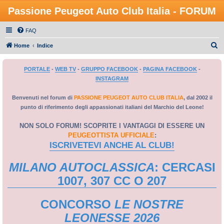
Passione Peugeot Auto Club Italia - FORUM
FAQ
C
Home
Indice
e
PORTALE
-
WEB TV
-
GRUPPO FACEBOOK
-
PAGINA FACEBOOK
-
r
INSTAGRAM
c
a
Benvenuti nel forum di
PASSIONE PEUGEOT AUTO CLUB ITALIA
, dal 2002 il
punto di riferimento degli appassionati italiani del Marchio del Leone!
NON SOLO FORUM! SCOPRITE I VANTAGGI DI ESSERE UN
PEUGEOTTISTA UFFICIALE
:
ISCRIVETEVI ANCHE AL CLUB!
MILANO AUTOCLASSICA
: CERCASI
1007, 307 CC O 207
CONCORSO
LE NOSTRE
LEONESSE 2026