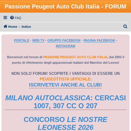
Passione Peugeot Auto Club Italia - FORUM
FAQ
C
Home
Indice
e
PORTALE
-
WEB TV
-
GRUPPO FACEBOOK
-
PAGINA FACEBOOK
-
r
INSTAGRAM
c
a
Benvenuti nel forum di
PASSIONE PEUGEOT AUTO CLUB ITALIA
, dal 2002 il
punto di riferimento degli appassionati italiani del Marchio del Leone!
NON SOLO FORUM! SCOPRITE I VANTAGGI DI ESSERE UN
PEUGEOTTISTA UFFICIALE
:
ISCRIVETEVI ANCHE AL CLUB!
MILANO AUTOCLASSICA
: CERCASI
1007, 307 CC O 207
CONCORSO
LE NOSTRE
LEONESSE 2026