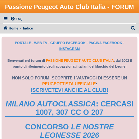
Passione Peugeot Auto Club Italia - FORUM
FAQ
C
Home
Indice
e
PORTALE
-
WEB TV
-
GRUPPO FACEBOOK
-
PAGINA FACEBOOK
-
r
INSTAGRAM
c
a
Benvenuti nel forum di
PASSIONE PEUGEOT AUTO CLUB ITALIA
, dal 2002 il
punto di riferimento degli appassionati italiani del Marchio del Leone!
NON SOLO FORUM! SCOPRITE I VANTAGGI DI ESSERE UN
PEUGEOTTISTA UFFICIALE
:
ISCRIVETEVI ANCHE AL CLUB!
MILANO AUTOCLASSICA
: CERCASI
1007, 307 CC O 207
CONCORSO
LE NOSTRE
LEONESSE 2026