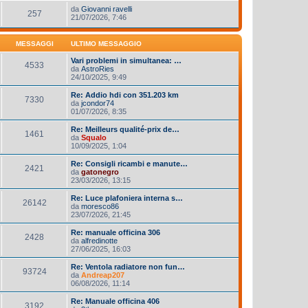
da
Giovanni ravelli
257
21/07/2026, 7:46
MESSAGGI
ULTIMO MESSAGGIO
Vari problemi in simultanea: …
4533
da
AstroRies
24/10/2025, 9:49
Re: Addio hdi con 351.203 km
7330
da
jcondor74
01/07/2026, 8:35
Re: Meilleurs qualité-prix de…
1461
da
Squalo
10/09/2025, 1:04
Re: Consigli ricambi e manute…
2421
da
gatonegro
23/03/2026, 13:15
Re: Luce plafoniera interna s…
26142
da
moresco86
23/07/2026, 21:45
Re: manuale officina 306
2428
da
alfredinotte
27/06/2025, 16:03
Re: Ventola radiatore non fun…
93724
da
Andreap207
06/08/2026, 11:14
Re: Manuale officina 406
3192