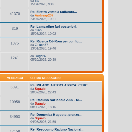
da
3tb
15/04/2026, 9:49
Re: Elettro ventola radiatore…
41370
da
Andreap207
23/07/2026, 10:21
Re: Lampadine fari posteriori.
319
da
Gian
15/08/2024, 10:02
Re: Ricerca Cd-Rom per config…
1075
da
GLuca77
13/01/2026, 19:46
da
RogerAL
1241
05/10/2025, 20:39
MESSAGGI
ULTIMO MESSAGGIO
Re: MILANO AUTOCLASSICA: CERC…
6091
da
Squalo
20/07/2026, 22:43
Re: Raduno Nazionale 2026 - M…
10958
da
Squalo
08/06/2026, 18:16
Re: Domenica 9 agosto, pranzo…
34953
da
Squalo
04/08/2026, 21:59
Re: Resoconto Raduno Nazional…
17158