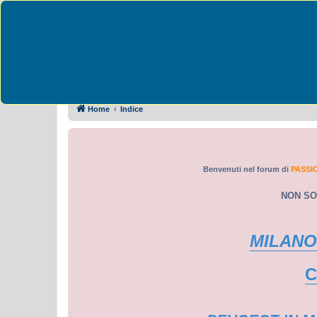
Passione Peugeot 
Collegamenti Rapidi
FAQ
Home
Indice
Benvenuti nel forum di
PASSI
NON SO
MILANO