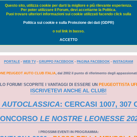
Questo sito, utilizza cookie per darti la migliore e più rilevante esperienza.
Per poter utilizzare il Forum, devi accettarne la Politica.
Puoi trovare ulteriori informazioni sui cookie utilizzati facendo click sulla
Auto Club Italia - FORUM
Politica sui cookie e sulla Protezione dei dati (GDPR)
o sul link in basso.
ACCETTO
PORTALE
-
WEB TV
-
GRUPPO FACEBOOK
-
PAGINA FACEBOOK
-
INSTAGRAM
ONE PEUGEOT AUTO CLUB ITALIA
, dal 2002 il punto di riferimento degli appassionat
LO FORUM! SCOPRITE I VANTAGGI DI ESSERE UN
PEUGEOTTISTA UF
ISCRIVETEVI ANCHE AL CLUB!
 AUTOCLASSICA
: CERCASI 1007, 307 
CONCORSO
LE NOSTRE LEONESSE 20
I PROSSIMI EVENTI IN PROGRAMMA: