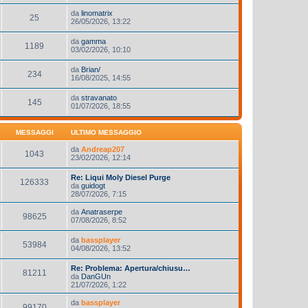
da
linomatrix
25
26/05/2026, 13:22
da
gamma
1189
03/02/2026, 10:10
da
Brian/
234
16/08/2025, 14:55
da
stravanato
145
01/07/2026, 18:55
MESSAGGI
ULTIMO MESSAGGIO
da
Andreap207
1043
23/02/2026, 12:14
Re: Liqui Moly Diesel Purge
126333
da
guidogt
28/07/2026, 7:15
da
Anatraserpe
98625
07/08/2026, 8:52
da
bassplayer
53984
04/08/2026, 13:52
Re: Problema: Apertura/chiusu…
81211
da
DanGUn
21/07/2026, 1:22
da
bassplayer
99170