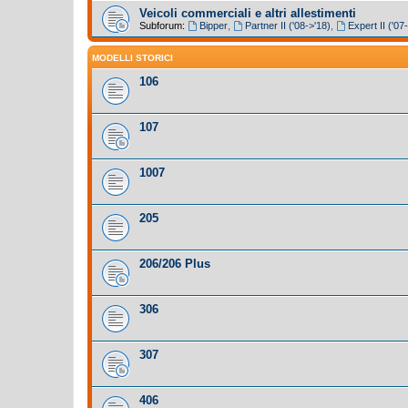
Veicoli commerciali e altri allestimenti
Subforum:
Bipper
,
Partner II ('08->'18)
,
Expert II ('07
MODELLI STORICI
106
107
1007
205
206/206 Plus
306
307
406