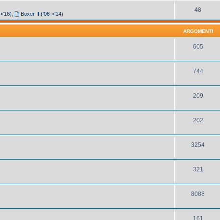
48
->'16)
,
Boxer II ('06->'14)
ARGOMENTI
605
744
209
202
3254
321
8088
161