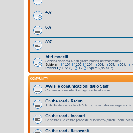
407
607
807
Altri modelli
Sezione dedicata a tutti gli altri modelli ultraventennali
Subforum:
104
,
203
,
204
,
304
,
305
,
309
,
4
Partner I ('96->'08)
,
J5
,
Expert I ('95->'07)
COMMUNITY
Avvisi e comunicazioni dallo Staff
Comunicazioni dello Staff agli utenti del forum
On the road - Raduni
Tutti i Raduni ufficiali del Club e le manifestazioni organizzate 
On the road - Incontri
Le nostre e le vostre proposte di incontro (birrate, cene, visite
On the road - Resoconti