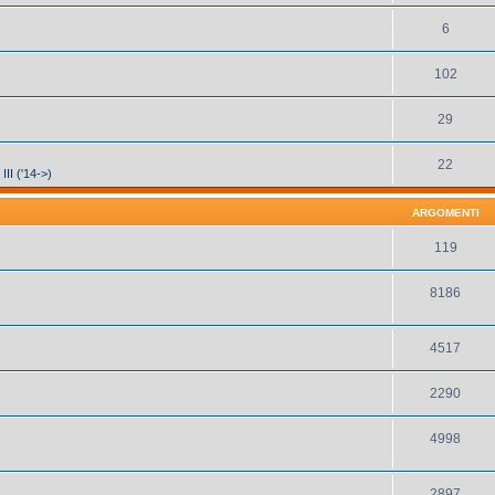
6
102
29
22
III ('14->)
ARGOMENTI
119
8186
4517
2290
4998
2897