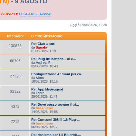
TN)
- 9 AGOSTO
SSERVIZIO:
LEGGERE L'AVVISO
Oggi è 09/08/2026, 12:20
MESSAGGI
ULTIMO MESSAGGIO
Re: Ciao a tutti
130823
da
Squalo
01/08/2026, 1:19
Re: Plug-In: batteria... di e…
68705
da
Andrea_P
05/08/2026, 10:43
Configurazione Android per co…
27320
da
ivbon
18/02/2026, 18:15
Re: App Mypeugeot
32322
da
Lepre
29/07/2026, 11:43
Re: Dove posso trovare il tri…
4372
da
bassplayer
14/05/2026, 19:08
Re: Consumi 308 III 1.6 Plug-…
7212
da
bassplayer
06/08/2026, 18:17
Re: richiamo per 1.5 BlueHdi,…