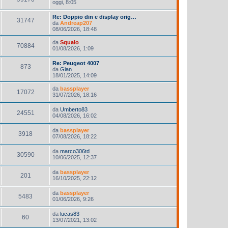
oggi, 8:05
Re: Doppio din e display orig…
31747
da
Andreap207
08/06/2026, 18:48
da
Squalo
70884
01/08/2026, 1:09
Re: Peugeot 4007
873
da
Gian
18/01/2025, 14:09
da
bassplayer
17072
31/07/2026, 18:16
da
Umberto83
24551
04/08/2026, 16:02
da
bassplayer
3918
07/08/2026, 18:22
da
marco306td
30590
10/06/2025, 12:37
da
bassplayer
201
16/10/2025, 22:12
da
bassplayer
5483
01/06/2026, 9:26
da
lucas83
60
13/07/2021, 13:02