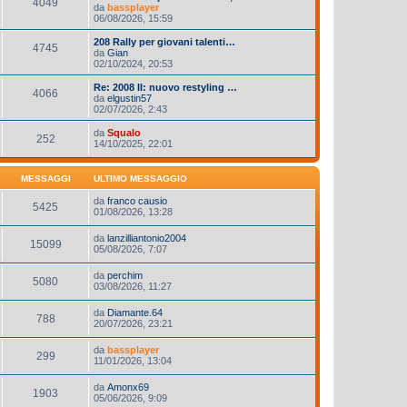
4049
da
bassplayer
06/08/2026, 15:59
208 Rally per giovani talenti…
4745
da
Gian
02/10/2024, 20:53
Re: 2008 II: nuovo restyling …
4066
da
elgustin57
02/07/2026, 2:43
da
Squalo
252
14/10/2025, 22:01
MESSAGGI
ULTIMO MESSAGGIO
da
franco causio
5425
01/08/2026, 13:28
da
lanzilliantonio2004
15099
05/08/2026, 7:07
da
perchim
5080
03/08/2026, 11:27
da
Diamante.64
788
20/07/2026, 23:21
da
bassplayer
299
11/01/2026, 13:04
da
Amonx69
1903
05/06/2026, 9:09