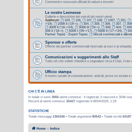
Commenti e resoconti ufficiali di raduni e incontri
Le nostre Leonesse
Gallerie e descrizioni dei veicoli dei nostri utenti
Subforum:
104
,
106
,
107
,
108
,
1007
,
201
,
>'19)
,
2008 II ('19->)
,
304
,
305
,
306
,
307
,
308
3008 II ('16->'24)
,
3008 III ('24->)
,
309
,
404
,
40
508 II ('18->)
,
5008 I ('09->'17)
,
5008 II ('17->'24)
,
500
Partner Tepee - Expert Tepee
,
Veicoli commerciali e allestim
Sponsor e offerte
Offerte dei partner commerciali riservate ai soci e ai simpatiz
Comunicazioni e suggerimenti allo Staff
Tutto ciò che volete chiedere o segnalare circa il Club, il sito 
Ufficio stampa
Il nostro canale di comunicazione: articoli, prove su strada 
CHI C’È IN LINEA
In totale ci sono
3050
utenti connessi : 4 registrati, 0 nascosti e 3046 ospiti
Record di utenti connessi:
25427
registrato il 09/04/2026, 1:29
STATISTICHE
Totale messaggi
1364166
• Totale argomenti
80542
• Totale iscritti
64187
Home
Indice