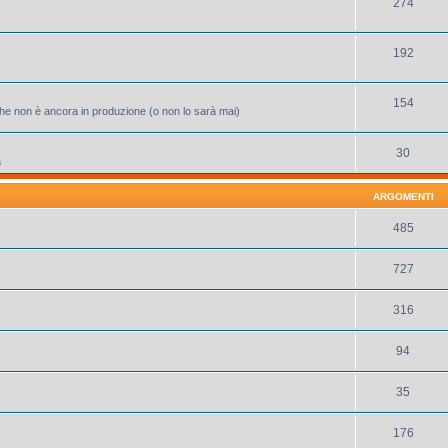
274
192
154
 che non è ancora in produzione (o non lo sarà mai)
30
a
ARGOMENTI
485
727
316
94
35
176