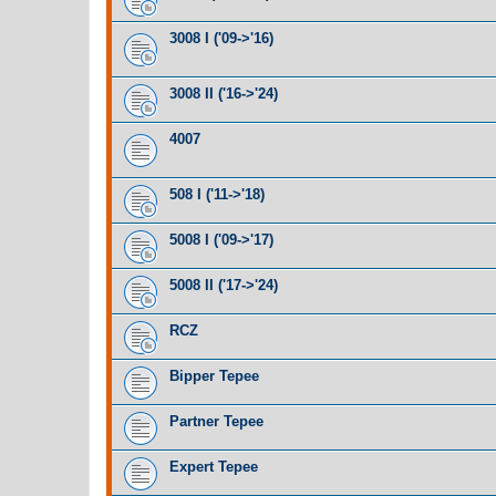
3008 I ('09->'16)
3008 II ('16->'24)
4007
508 I ('11->'18)
5008 I ('09->'17)
5008 II ('17->'24)
RCZ
Bipper Tepee
Partner Tepee
Expert Tepee