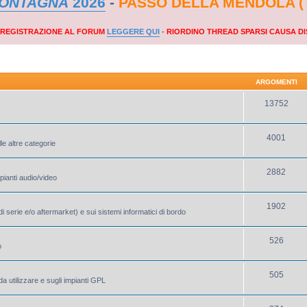
MONTAGNA
2026
-
PASSO DELLA MENDOLA (
A REGISTRAZIONE AL FORUM
LEGGERE QUI
-
RIORDINO THREAD SPARSI CAUSA DI
ARGOMENTI
13752
4001
le altre categorie
2882
mpianti audio/video
1902
i serie e/o aftermarket) e sui sistemi informatici di bordo
526
o
505
a utilizzare e sugli impianti GPL