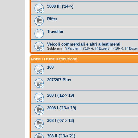
5008 III ('24->)
Rifter
Traveller
Veicoli commerciali e altri allestimenti
Subforum:
Partner III ('18->)
,
Expert III ('16->)
,
Boxer 
MODELLI FUORI PRODUZIONE
108
207/207 Plus
208 I ('12->'19)
2008 I ('13->'19)
308 I ('07->'13)
308 II ('13->'21)