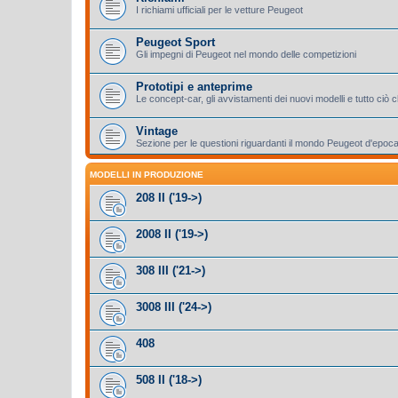
I richiami ufficiali per le vetture Peugeot
Peugeot Sport
Gli impegni di Peugeot nel mondo delle competizioni
Prototipi e anteprime
Le concept-car, gli avvistamenti dei nuovi modelli e tutto ciò
Vintage
Sezione per le questioni riguardanti il mondo Peugeot d'epoc
MODELLI IN PRODUZIONE
208 II ('19->)
2008 II ('19->)
308 III ('21->)
3008 III ('24->)
408
508 II ('18->)