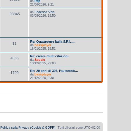
da
Pap
21/06/2026, 9:21
da
Federico77bis
93845
03/08/2026, 18:50
Re: Quattroerre Italia S.R.L.…
11
da
bassplayer
18/01/2025, 19:51
Re: creare multi citazioni
4056
da
Squalo
13/12/2025, 22:03
Re: 20 anni di 307, l’automob…
1709
da
bassplayer
21/12/2020, 9:30
Politica sulla Privacy (Cookie & GDPR)
Tutti gli orari sono
UTC+02:00