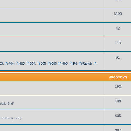
3195
42
173
91
03
,
404
,
405
,
504
,
505
,
605
,
806
,
P4
,
Ranch
,
ARGOMENTI
193
139
dallo Staff
635
 culturali, ecc.)
387