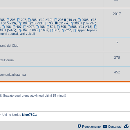
2017
205
,
206
,
207
,
208 I ('12->'19)
,
208 II ('19->)
,
2008 I ('13-
 I ('07->'13)
,
308 II ('13->'21)
,
308 III ('21->)
,
3008 I ('09->'16)
,
5
,
406
,
407
,
4007
,
408
,
504
,
505
,
508 I ('11->'18)
,
8 III ('24->)
,
604
,
605
,
607
,
807
,
RCZ
,
Bipper Tepee -
enti speciali, altri veicoli
7
zanti del Club
378
ed il forum
452
e comunicati stampa
 (basato sugli utenti attivi negli ultimi 15 minuti)
• Ultimo iscritto
Nico78Ca
Regolamento
Contattaci