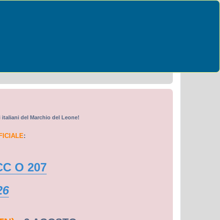
Cerca
Ricerca avanzata
i italiani del Marchio del Leone!
FICIALE
:
CC O 207
26