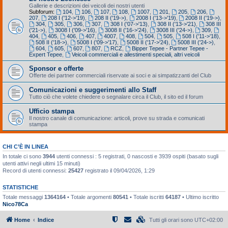
Gallerie e descrizioni dei veicoli dei nostri utenti
Subforum:
104
,
106
,
107
,
108
,
1007
,
201
,
205
,
206
,
207
,
208 I ('12->'19)
,
208 II ('19->)
,
2008 I ('13->'19)
,
2008 II ('19->)
,
304
,
305
,
306
,
307
,
308 I ('07->'13)
,
308 II ('13->'21)
,
308 III
('21->)
,
3008 I ('09->'16)
,
3008 II ('16->'24)
,
3008 III ('24->)
,
309
,
404
,
405
,
406
,
407
,
4007
,
408
,
504
,
505
,
508 I ('11->'18)
,
508 II ('18->)
,
5008 I ('09->'17)
,
5008 II ('17->'24)
,
5008 III ('24->)
,
604
,
605
,
607
,
807
,
RCZ
,
Bipper Tepee - Partner Tepee -
Expert Tepee
,
Veicoli commerciali e allestimenti speciali, altri veicoli
Sponsor e offerte
Offerte dei partner commerciali riservate ai soci e ai simpatizzanti del Club
Comunicazioni e suggerimenti allo Staff
Tutto ciò che volete chiedere o segnalare circa il Club, il sito ed il forum
Ufficio stampa
Il nostro canale di comunicazione: articoli, prove su strada e comunicati
stampa
CHI C’È IN LINEA
In totale ci sono
3944
utenti connessi : 5 registrati, 0 nascosti e 3939 ospiti (basato sugli
utenti attivi negli ultimi 15 minuti)
Record di utenti connessi:
25427
registrato il 09/04/2026, 1:29
STATISTICHE
Totale messaggi
1364164
• Totale argomenti
80541
• Totale iscritti
64187
• Ultimo iscritto
Nico78Ca
Home
Indice
Tutti gli orari sono
UTC+02:00