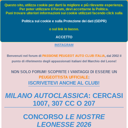
Passione Peugeot Auto Club Italia - FORUM
Questo sito, utilizza cookie per darti la migliore e più rilevante esperienza.
Per poter utilizzare il Forum, devi accettarne la Politica.
Puoi trovare ulteriori informazioni sui cookie utilizzati facendo click sulla
FAQ
Politica sui cookie e sulla Protezione dei dati (GDPR)
C
Home
Indice
o sul link in basso.
e
ACCETTO
PORTALE
-
WEB TV
-
GRUPPO FACEBOOK
-
PAGINA FACEBOOK
-
r
INSTAGRAM
c
a
Benvenuti nel forum di
PASSIONE PEUGEOT AUTO CLUB ITALIA
, dal 2002 il
punto di riferimento degli appassionati italiani del Marchio del Leone!
NON SOLO FORUM! SCOPRITE I VANTAGGI DI ESSERE UN
PEUGEOTTISTA UFFICIALE
:
ISCRIVETEVI ANCHE AL CLUB!
MILANO AUTOCLASSICA
: CERCASI
1007, 307 CC O 207
CONCORSO
LE NOSTRE
LEONESSE 2026