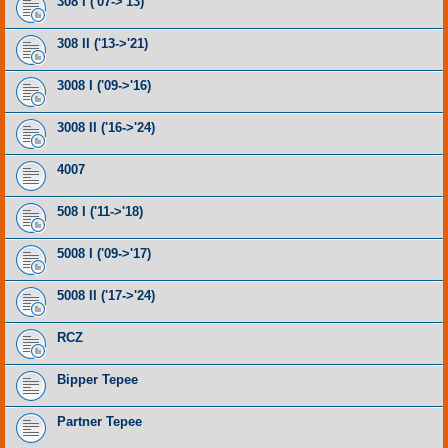
308 I ('07->'13)
308 II ('13->'21)
3008 I ('09->'16)
3008 II ('16->'24)
4007
508 I ('11->'18)
5008 I ('09->'17)
5008 II ('17->'24)
RCZ
Bipper Tepee
Partner Tepee