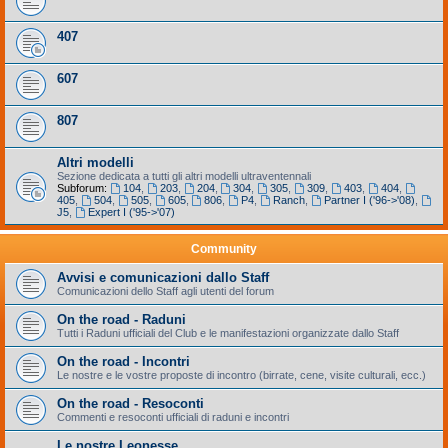
407
607
807
Altri modelli
Sezione dedicata a tutti gli altri modelli ultraventennali
Subforum:
104
,
203
,
204
,
304
,
305
,
309
,
403
,
404
,
405
,
504
,
505
,
605
,
806
,
P4
,
Ranch
,
Partner I ('96->'08)
,
J5
,
Expert I ('95->'07)
Community
Avvisi e comunicazioni dallo Staff
Comunicazioni dello Staff agli utenti del forum
On the road - Raduni
Tutti i Raduni ufficiali del Club e le manifestazioni organizzate dallo Staff
On the road - Incontri
Le nostre e le vostre proposte di incontro (birrate, cene, visite culturali, ecc.)
On the road - Resoconti
Commenti e resoconti ufficiali di raduni e incontri
Le nostre Leonesse