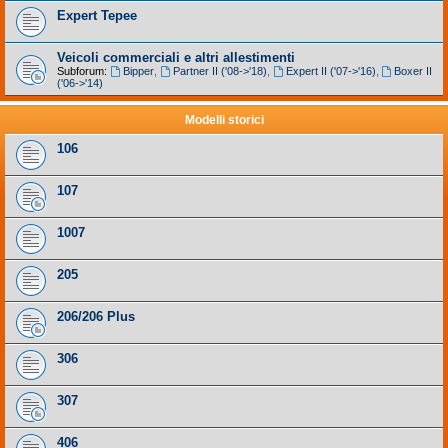
Expert Tepee
Veicoli commerciali e altri allestimenti
Subforum:
Bipper
,
Partner II ('08->'18)
,
Expert II ('07->'16)
,
Boxer II
('06->'14)
Modelli storici
106
107
1007
205
206/206 Plus
306
307
406