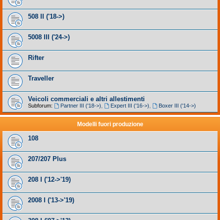
508 II ('18->)
5008 III ('24->)
Rifter
Traveller
Veicoli commerciali e altri allestimenti
Subforum:
Partner III ('18->)
,
Expert III ('16->)
,
Boxer III ('14->)
Modelli fuori produzione
108
207/207 Plus
208 I ('12->'19)
2008 I ('13->'19)