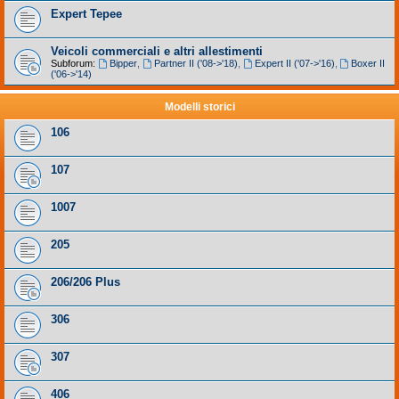
Expert Tepee
Veicoli commerciali e altri allestimenti
Subforum:
Bipper
,
Partner II ('08->'18)
,
Expert II ('07->'16)
,
Boxer II
('06->'14)
Modelli storici
106
107
1007
205
206/206 Plus
306
307
406