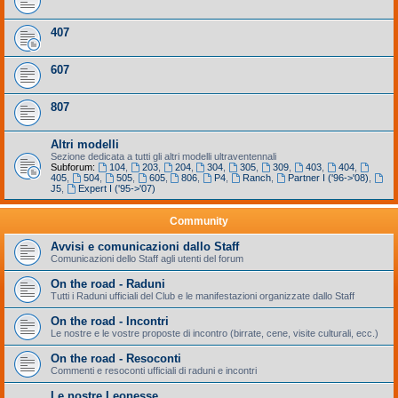
407
607
807
Altri modelli
Sezione dedicata a tutti gli altri modelli ultraventennali
Subforum:
104
,
203
,
204
,
304
,
305
,
309
,
403
,
404
,
405
,
504
,
505
,
605
,
806
,
P4
,
Ranch
,
Partner I ('96->'08)
,
J5
,
Expert I ('95->'07)
Community
Avvisi e comunicazioni dallo Staff
Comunicazioni dello Staff agli utenti del forum
On the road - Raduni
Tutti i Raduni ufficiali del Club e le manifestazioni organizzate dallo Staff
On the road - Incontri
Le nostre e le vostre proposte di incontro (birrate, cene, visite culturali, ecc.)
On the road - Resoconti
Commenti e resoconti ufficiali di raduni e incontri
Le nostre Leonesse