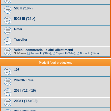
508 II ('18->)
5008 III ('24->)
Rifter
Traveller
Veicoli commerciali e altri allestimenti
Subforum:
Partner III ('18->)
,
Expert III ('16->)
,
Boxer III ('14->)
Modelli fuori produzione
108
207/207 Plus
208 I ('12->'19)
2008 I ('13->'19)