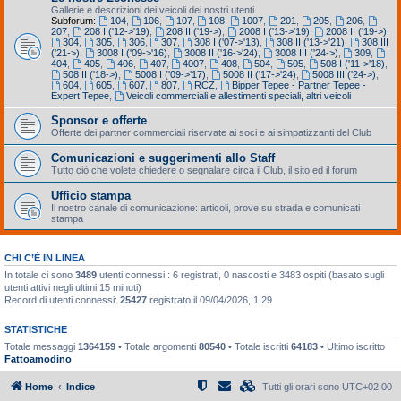
Gallerie e descrizioni dei veicoli dei nostri utenti
Subforum:
104
,
106
,
107
,
108
,
1007
,
201
,
205
,
206
,
207
,
208 I ('12->'19)
,
208 II ('19->)
,
2008 I ('13->'19)
,
2008 II ('19->)
,
304
,
305
,
306
,
307
,
308 I ('07->'13)
,
308 II ('13->'21)
,
308 III
('21->)
,
3008 I ('09->'16)
,
3008 II ('16->'24)
,
3008 III ('24->)
,
309
,
404
,
405
,
406
,
407
,
4007
,
408
,
504
,
505
,
508 I ('11->'18)
,
508 II ('18->)
,
5008 I ('09->'17)
,
5008 II ('17->'24)
,
5008 III ('24->)
,
604
,
605
,
607
,
807
,
RCZ
,
Bipper Tepee - Partner Tepee -
Expert Tepee
,
Veicoli commerciali e allestimenti speciali, altri veicoli
Sponsor e offerte
Offerte dei partner commerciali riservate ai soci e ai simpatizzanti del Club
Comunicazioni e suggerimenti allo Staff
Tutto ciò che volete chiedere o segnalare circa il Club, il sito ed il forum
Ufficio stampa
Il nostro canale di comunicazione: articoli, prove su strada e comunicati
stampa
CHI C’È IN LINEA
In totale ci sono
3489
utenti connessi : 6 registrati, 0 nascosti e 3483 ospiti (basato sugli
utenti attivi negli ultimi 15 minuti)
Record di utenti connessi:
25427
registrato il 09/04/2026, 1:29
STATISTICHE
Totale messaggi
1364159
• Totale argomenti
80540
• Totale iscritti
64183
• Ultimo iscritto
Fattoamodino
Home
Indice
Tutti gli orari sono
UTC+02:00