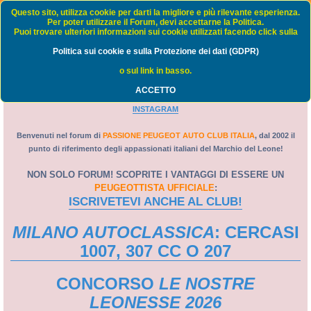
Passione Peugeot Auto Club Italia - FORUM
Questo sito, utilizza cookie per darti la migliore e più rilevante esperienza.
Per poter utilizzare il Forum, devi accettarne la Politica.
Puoi trovare ulteriori informazioni sui cookie utilizzati facendo click sulla
FAQ
Politica sui cookie e sulla Protezione dei dati (GDPR)
C
Home
Indice
o sul link in basso.
e
ACCETTO
PORTALE
-
WEB TV
-
GRUPPO FACEBOOK
-
PAGINA FACEBOOK
-
r
INSTAGRAM
c
a
Benvenuti nel forum di
PASSIONE PEUGEOT AUTO CLUB ITALIA
, dal 2002 il
punto di riferimento degli appassionati italiani del Marchio del Leone!
NON SOLO FORUM! SCOPRITE I VANTAGGI DI ESSERE UN
PEUGEOTTISTA UFFICIALE
:
ISCRIVETEVI ANCHE AL CLUB!
MILANO AUTOCLASSICA
: CERCASI
1007, 307 CC O 207
CONCORSO
LE NOSTRE
LEONESSE 2026