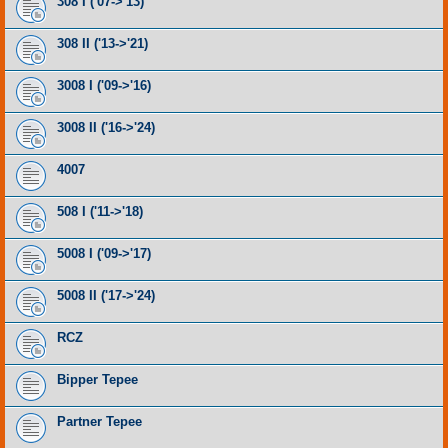
308 I ('07->'13)
308 II ('13->'21)
3008 I ('09->'16)
3008 II ('16->'24)
4007
508 I ('11->'18)
5008 I ('09->'17)
5008 II ('17->'24)
RCZ
Bipper Tepee
Partner Tepee