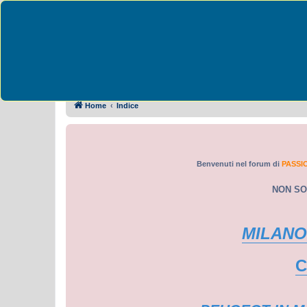
Passione Peugeot 
Collegamenti Rapidi
FAQ
Home
Indice
Benvenuti nel forum di
PASSI
NON SO
MILANO