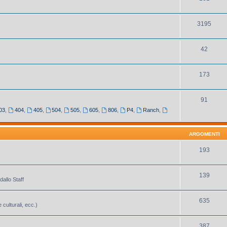
3195
42
173
91
03
,
404
,
405
,
504
,
505
,
605
,
806
,
P4
,
Ranch
,
ARGOMENTI
193
139
dallo Staff
635
 culturali, ecc.)
387