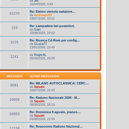
da
3tb
15/04/2026, 9:49
Re: Elettro ventola radiatore…
41370
da
Andreap207
23/07/2026, 10:21
Re: Lampadine fari posteriori.
319
da
Gian
15/08/2024, 10:02
Re: Ricerca Cd-Rom per config…
1075
da
GLuca77
13/01/2026, 19:46
da
RogerAL
1241
05/10/2025, 20:39
MESSAGGI
ULTIMO MESSAGGIO
Re: MILANO AUTOCLASSICA: CERC…
6091
da
Squalo
20/07/2026, 22:43
Re: Raduno Nazionale 2026 - M…
10958
da
Squalo
08/06/2026, 18:16
Re: Domenica 9 agosto, pranzo…
34953
da
Squalo
04/08/2026, 21:59
Re: Resoconto Raduno Nazional…
17158