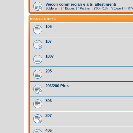
Veicoli commerciali e altri allestimenti
Subforum:
Bipper
,
Partner II ('08->'18)
,
Expert II ('07
MODELLI STORICI
106
107
1007
205
206/206 Plus
306
307
406