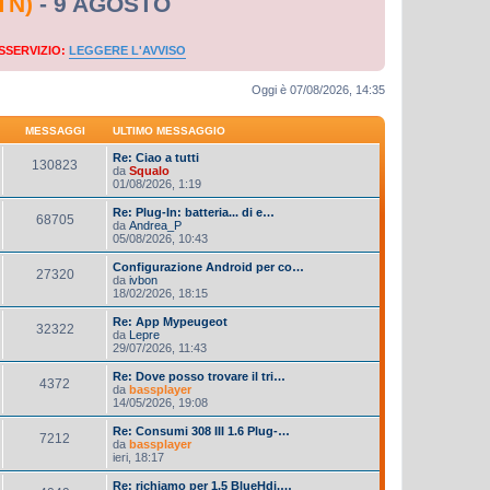
TN)
- 9 AGOSTO
SSERVIZIO:
LEGGERE L'AVVISO
Oggi è 07/08/2026, 14:35
MESSAGGI
ULTIMO MESSAGGIO
Re: Ciao a tutti
130823
da
Squalo
01/08/2026, 1:19
Re: Plug-In: batteria... di e…
68705
da
Andrea_P
05/08/2026, 10:43
Configurazione Android per co…
27320
da
ivbon
18/02/2026, 18:15
Re: App Mypeugeot
32322
da
Lepre
29/07/2026, 11:43
Re: Dove posso trovare il tri…
4372
da
bassplayer
14/05/2026, 19:08
Re: Consumi 308 III 1.6 Plug-…
7212
da
bassplayer
ieri, 18:17
Re: richiamo per 1.5 BlueHdi,…