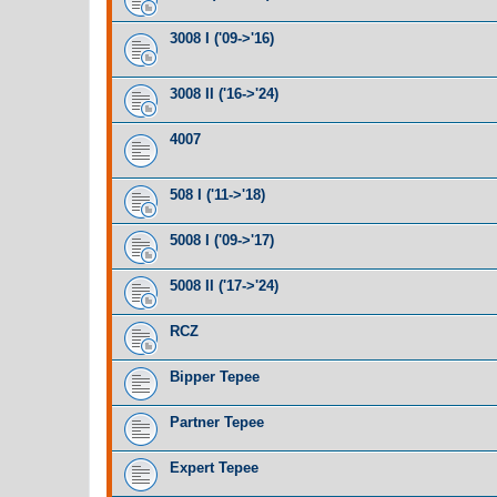
3008 I ('09->'16)
3008 II ('16->'24)
4007
508 I ('11->'18)
5008 I ('09->'17)
5008 II ('17->'24)
RCZ
Bipper Tepee
Partner Tepee
Expert Tepee