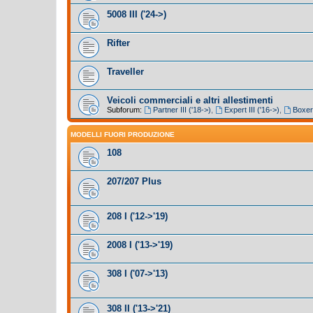
5008 III ('24->)
Rifter
Traveller
Veicoli commerciali e altri allestimenti
Subforum:
Partner III ('18->)
,
Expert III ('16->)
,
Boxer 
MODELLI FUORI PRODUZIONE
108
207/207 Plus
208 I ('12->'19)
2008 I ('13->'19)
308 I ('07->'13)
308 II ('13->'21)