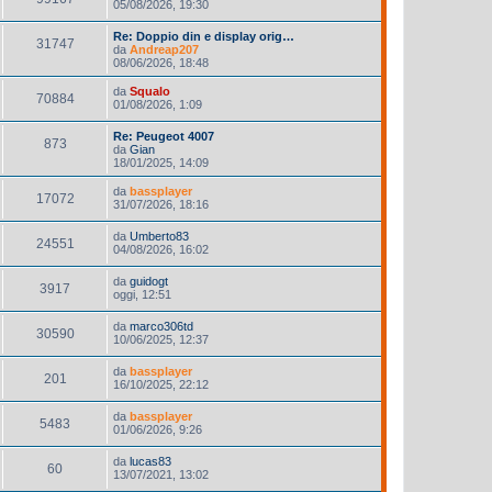
05/08/2026, 19:30
Re: Doppio din e display orig…
31747
da
Andreap207
08/06/2026, 18:48
da
Squalo
70884
01/08/2026, 1:09
Re: Peugeot 4007
873
da
Gian
18/01/2025, 14:09
da
bassplayer
17072
31/07/2026, 18:16
da
Umberto83
24551
04/08/2026, 16:02
da
guidogt
3917
oggi, 12:51
da
marco306td
30590
10/06/2025, 12:37
da
bassplayer
201
16/10/2025, 22:12
da
bassplayer
5483
01/06/2026, 9:26
da
lucas83
60
13/07/2021, 13:02