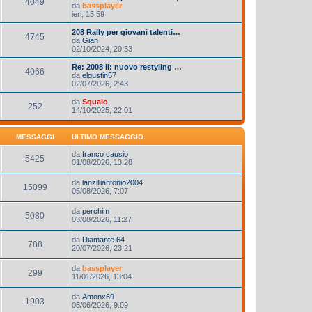
4049
da
bassplayer
ieri, 15:59
208 Rally per giovani talenti…
4745
da
Gian
02/10/2024, 20:53
Re: 2008 II: nuovo restyling …
4066
da
elgustin57
02/07/2026, 2:43
da
Squalo
252
14/10/2025, 22:01
MESSAGGI
ULTIMO MESSAGGIO
da
franco causio
5425
01/08/2026, 13:28
da
lanzilliantonio2004
15099
05/08/2026, 7:07
da
perchim
5080
03/08/2026, 11:27
da
Diamante.64
788
20/07/2026, 23:21
da
bassplayer
299
11/01/2026, 13:04
da
Amonx69
1903
05/06/2026, 9:09