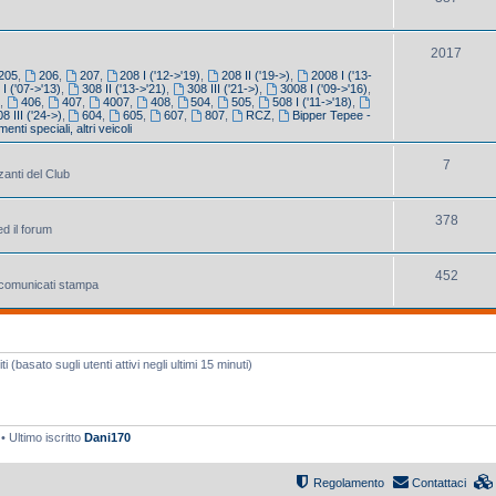
2017
205
,
206
,
207
,
208 I ('12->'19)
,
208 II ('19->)
,
2008 I ('13-
 I ('07->'13)
,
308 II ('13->'21)
,
308 III ('21->)
,
3008 I ('09->'16)
,
5
,
406
,
407
,
4007
,
408
,
504
,
505
,
508 I ('11->'18)
,
8 III ('24->)
,
604
,
605
,
607
,
807
,
RCZ
,
Bipper Tepee -
enti speciali, altri veicoli
7
zanti del Club
378
ed il forum
452
e comunicati stampa
 (basato sugli utenti attivi negli ultimi 15 minuti)
• Ultimo iscritto
Dani170
Regolamento
Contattaci