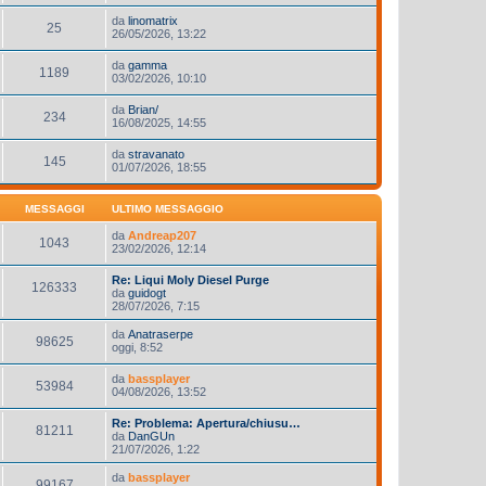
da
linomatrix
25
26/05/2026, 13:22
da
gamma
1189
03/02/2026, 10:10
da
Brian/
234
16/08/2025, 14:55
da
stravanato
145
01/07/2026, 18:55
MESSAGGI
ULTIMO MESSAGGIO
da
Andreap207
1043
23/02/2026, 12:14
Re: Liqui Moly Diesel Purge
126333
da
guidogt
28/07/2026, 7:15
da
Anatraserpe
98625
oggi, 8:52
da
bassplayer
53984
04/08/2026, 13:52
Re: Problema: Apertura/chiusu…
81211
da
DanGUn
21/07/2026, 1:22
da
bassplayer
99167