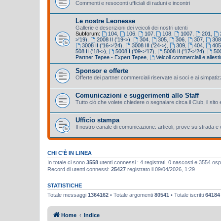
Commenti e resoconti ufficiali di raduni e incontri
Le nostre Leonesse
Gallerie e descrizioni dei veicoli dei nostri utenti
Subforum:
104
,
106
,
107
,
108
,
1007
,
201
,
>'19)
,
2008 II ('19->)
,
304
,
305
,
306
,
307
,
308
3008 II ('16->'24)
,
3008 III ('24->)
,
309
,
404
,
40
508 II ('18->)
,
5008 I ('09->'17)
,
5008 II ('17->'24)
,
500
Partner Tepee - Expert Tepee
,
Veicoli commerciali e allestim
Sponsor e offerte
Offerte dei partner commerciali riservate ai soci e ai simpatiz
Comunicazioni e suggerimenti allo Staff
Tutto ciò che volete chiedere o segnalare circa il Club, il sito 
Ufficio stampa
Il nostro canale di comunicazione: articoli, prove su strada 
CHI C’È IN LINEA
In totale ci sono
3558
utenti connessi : 4 registrati, 0 nascosti e 3554 ospiti
Record di utenti connessi:
25427
registrato il 09/04/2026, 1:29
STATISTICHE
Totale messaggi
1364162
• Totale argomenti
80541
• Totale iscritti
64184
Home
Indice