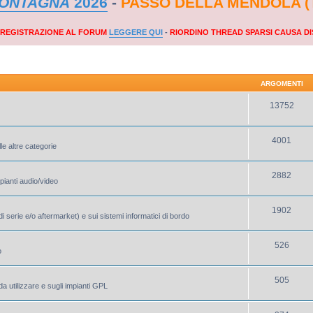
MONTAGNA
2026
-
PASSO DELLA MENDOLA (
A REGISTRAZIONE AL FORUM
LEGGERE QUI
-
RIORDINO THREAD SPARSI CAUSA DI
ARGOMENTI
13752
4001
le altre categorie
2882
mpianti audio/video
1902
i serie e/o aftermarket) e sui sistemi informatici di bordo
526
o
505
a utilizzare e sugli impianti GPL