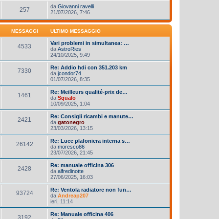
da
Giovanni ravelli
257
21/07/2026, 7:46
MESSAGGI
ULTIMO MESSAGGIO
Vari problemi in simultanea: …
4533
da
AstroRies
24/10/2025, 9:49
Re: Addio hdi con 351.203 km
7330
da
jcondor74
01/07/2026, 8:35
Re: Meilleurs qualité-prix de…
1461
da
Squalo
10/09/2025, 1:04
Re: Consigli ricambi e manute…
2421
da
gatonegro
23/03/2026, 13:15
Re: Luce plafoniera interna s…
26142
da
moresco86
23/07/2026, 21:45
Re: manuale officina 306
2428
da
alfredinotte
27/06/2025, 16:03
Re: Ventola radiatore non fun…
93724
da
Andreap207
ieri, 11:14
Re: Manuale officina 406
3192