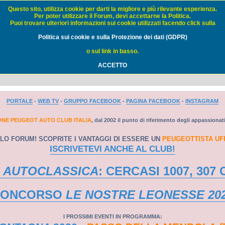
Questo sito, utilizza cookie per darti la migliore e più rilevante esperienza.
Per poter utilizzare il Forum, devi accettarne la Politica.
Puoi trovare ulteriori informazioni sui cookie utilizzati facendo click sulla
Auto Club Italia - FORUM
Politica sui cookie e sulla Protezione dei dati (GDPR)
o sul link in basso.
ACCETTO
PORTALE
-
WEB TV
-
GRUPPO FACEBOOK
-
PAGINA FACEBOOK
-
INSTAGRAM
ONE PEUGEOT AUTO CLUB ITALIA
, dal 2002 il punto di riferimento degli appassionat
LO FORUM! SCOPRITE I VANTAGGI DI ESSERE UN
PEUGEOTTISTA UF
ISCRIVETEVI ANCHE AL CLUB!
 AUTOCLASSICA
: CERCASI 1007, 307 
CONCORSO
LE NOSTRE LEONESSE 20
I PROSSIMI EVENTI IN PROGRAMMA: