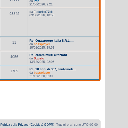
da
Pap
21/06/2026, 9:21
da
Federico77bis
93845
03/08/2026, 18:50
Re: Quattroerre Italia S.R.L.…
11
da
bassplayer
18/01/2025, 19:51
Re: creare multi citazioni
4056
da
Squalo
13/12/2025, 22:03
Re: 20 anni di 307, l’automob…
1709
da
bassplayer
21/12/2020, 9:30
Politica sulla Privacy (Cookie & GDPR)
Tutti gli orari sono
UTC+02:00