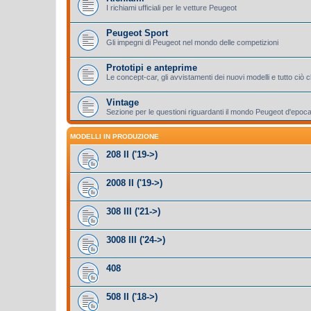
I richiami ufficiali per le vetture Peugeot
Peugeot Sport
Gli impegni di Peugeot nel mondo delle competizioni
Prototipi e anteprime
Le concept-car, gli avvistamenti dei nuovi modelli e tutto ciò
Vintage
Sezione per le questioni riguardanti il mondo Peugeot d'epoc
MODELLI IN PRODUZIONE
208 II ('19->)
2008 II ('19->)
308 III ('21->)
3008 III ('24->)
408
508 II ('18->)