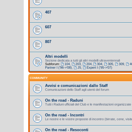
407
607
807
Altri modelli
Sezione dedicata a tutti gli altri modelli ultraventennali
Subforum:
104
,
203
,
204
,
304
,
305
,
309
,
4
Partner I ('96->'08)
,
J5
,
Expert I ('95->'07)
COMMUNITY
Avvisi e comunicazioni dallo Staff
Comunicazioni dello Staff agli utenti del forum
On the road - Raduni
Tutti i Raduni ufficiali del Club e le manifestazioni organizzate 
On the road - Incontri
Le nostre e le vostre proposte di incontro (birrate, cene, visite
On the road - Resoconti