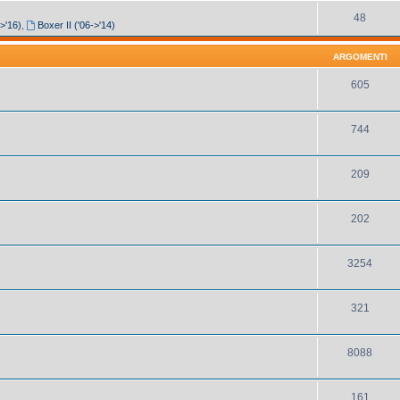
48
->'16)
,
Boxer II ('06->'14)
ARGOMENTI
605
744
209
202
3254
321
8088
161