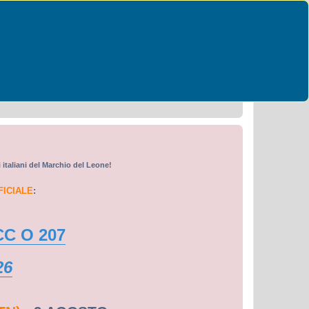
Cerca
Ricerca avanzata
i italiani del Marchio del Leone!
FICIALE
:
CC O 207
26