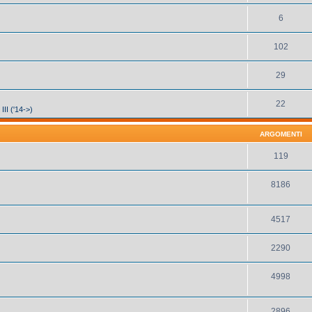
6
102
29
22
III ('14->)
ARGOMENTI
119
8186
4517
2290
4998
2896