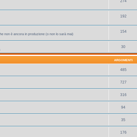
274
192
154
 che non è ancora in produzione (o non lo sarà mai)
30
a
ARGOMENTI
485
727
316
94
35
176