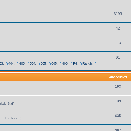
3195
42
173
91
03
,
404
,
405
,
504
,
505
,
605
,
806
,
P4
,
Ranch
,
ARGOMENTI
193
139
dallo Staff
635
 culturali, ecc.)
387