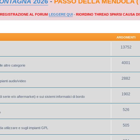
MONTAGNA
2026
-
PASSO DELLA MENDOLA (
A REGISTRAZIONE AL FORUM
LEGGERE QUI
-
RIORDINO THREAD SPARSI CAUSA DI
ARGOMENTI
13752
4001
le altre categorie
2882
mpianti audio/video
1902
i serie e/o aftermarket) e sui sistemi informatici di bordo
526
o
505
a utilizzare e sugli impianti GPL