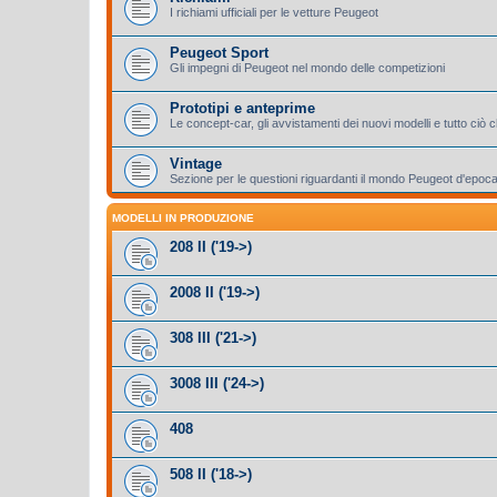
I richiami ufficiali per le vetture Peugeot
Peugeot Sport
Gli impegni di Peugeot nel mondo delle competizioni
Prototipi e anteprime
Le concept-car, gli avvistamenti dei nuovi modelli e tutto ciò
Vintage
Sezione per le questioni riguardanti il mondo Peugeot d'epoc
MODELLI IN PRODUZIONE
208 II ('19->)
2008 II ('19->)
308 III ('21->)
3008 III ('24->)
408
508 II ('18->)