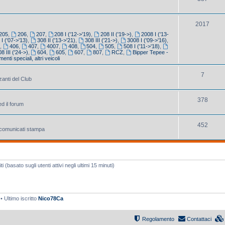
2017
205
,
206
,
207
,
208 I ('12->'19)
,
208 II ('19->)
,
2008 I ('13-
 I ('07->'13)
,
308 II ('13->'21)
,
308 III ('21->)
,
3008 I ('09->'16)
,
5
,
406
,
407
,
4007
,
408
,
504
,
505
,
508 I ('11->'18)
,
8 III ('24->)
,
604
,
605
,
607
,
807
,
RCZ
,
Bipper Tepee -
enti speciali, altri veicoli
7
zanti del Club
378
ed il forum
452
e comunicati stampa
 (basato sugli utenti attivi negli ultimi 15 minuti)
• Ultimo iscritto
Nico78Ca
Regolamento
Contattaci