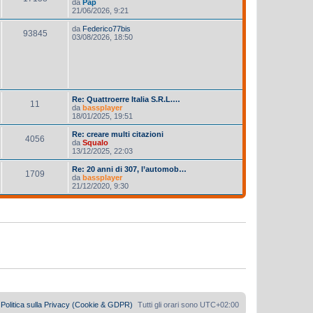
da
Pap
21/06/2026, 9:21
da
Federico77bis
93845
03/08/2026, 18:50
Re: Quattroerre Italia S.R.L.…
11
da
bassplayer
18/01/2025, 19:51
Re: creare multi citazioni
4056
da
Squalo
13/12/2025, 22:03
Re: 20 anni di 307, l’automob…
1709
da
bassplayer
21/12/2020, 9:30
Politica sulla Privacy (Cookie & GDPR)
Tutti gli orari sono
UTC+02:00