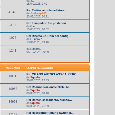
da
3tb
15/04/2026, 9:49
Re: Elettro ventola radiatore…
41370
da
Andreap207
23/07/2026, 10:21
Re: Lampadine fari posteriori.
319
da
Gian
15/08/2024, 10:02
Re: Ricerca Cd-Rom per config…
1075
da
GLuca77
13/01/2026, 19:46
da
RogerAL
1241
05/10/2025, 20:39
MESSAGGI
ULTIMO MESSAGGIO
Re: MILANO AUTOCLASSICA: CERC…
6091
da
Squalo
20/07/2026, 22:43
Re: Raduno Nazionale 2026 - M…
10958
da
Squalo
08/06/2026, 18:16
Re: Domenica 9 agosto, pranzo…
34953
da
Squalo
04/08/2026, 21:59
Re: Resoconto Raduno Nazional…
17158