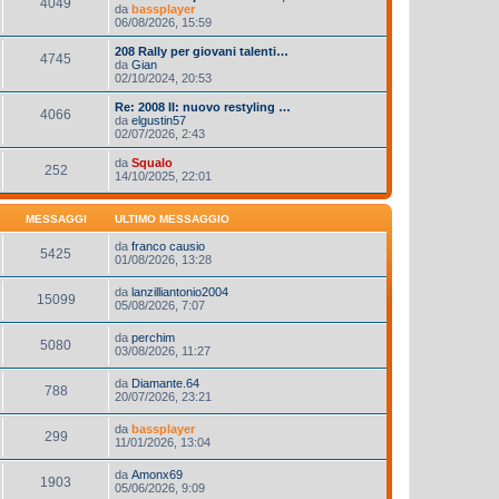
4049
da
bassplayer
06/08/2026, 15:59
208 Rally per giovani talenti…
4745
da
Gian
02/10/2024, 20:53
Re: 2008 II: nuovo restyling …
4066
da
elgustin57
02/07/2026, 2:43
da
Squalo
252
14/10/2025, 22:01
MESSAGGI
ULTIMO MESSAGGIO
da
franco causio
5425
01/08/2026, 13:28
da
lanzilliantonio2004
15099
05/08/2026, 7:07
da
perchim
5080
03/08/2026, 11:27
da
Diamante.64
788
20/07/2026, 23:21
da
bassplayer
299
11/01/2026, 13:04
da
Amonx69
1903
05/06/2026, 9:09