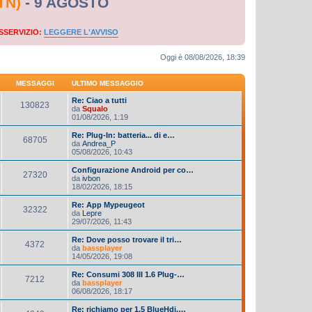
TN)
- 9 AGOSTO
SSERVIZIO:
LEGGERE L'AVVISO
Oggi è 08/08/2026, 18:39
MESSAGGI
ULTIMO MESSAGGIO
Re: Ciao a tutti
130823
da
Squalo
01/08/2026, 1:19
Re: Plug-In: batteria... di e…
68705
da
Andrea_P
05/08/2026, 10:43
Configurazione Android per co…
27320
da
ivbon
18/02/2026, 18:15
Re: App Mypeugeot
32322
da
Lepre
29/07/2026, 11:43
Re: Dove posso trovare il tri…
4372
da
bassplayer
14/05/2026, 19:08
Re: Consumi 308 III 1.6 Plug-…
7212
da
bassplayer
06/08/2026, 18:17
Re: richiamo per 1.5 BlueHdi,…