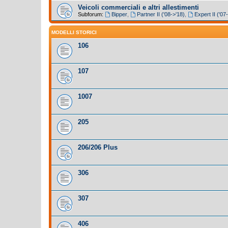
Veicoli commerciali e altri allestimenti
Subforum:
Bipper
,
Partner II ('08->'18)
,
Expert II ('07
MODELLI STORICI
106
107
1007
205
206/206 Plus
306
307
406