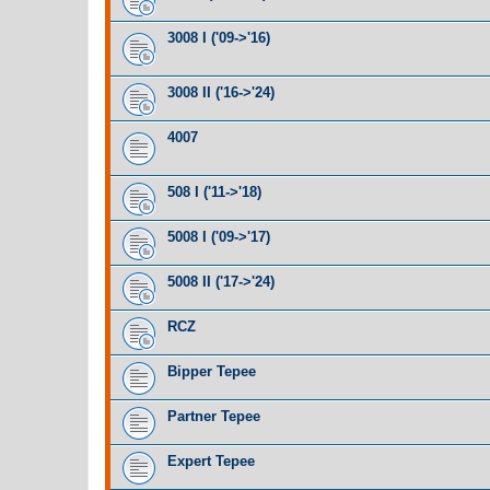
3008 I ('09->'16)
3008 II ('16->'24)
4007
508 I ('11->'18)
5008 I ('09->'17)
5008 II ('17->'24)
RCZ
Bipper Tepee
Partner Tepee
Expert Tepee