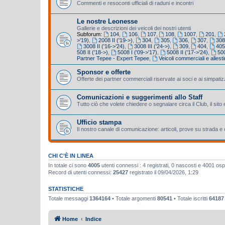
Commenti e resoconti ufficiali di raduni e incontri
Le nostre Leonesse
Gallerie e descrizioni dei veicoli dei nostri utenti
Subforum:
104
,
106
,
107
,
108
,
1007
,
201
,
>'19)
,
2008 II ('19->)
,
304
,
305
,
306
,
307
,
308
3008 II ('16->'24)
,
3008 III ('24->)
,
309
,
404
,
40
508 II ('18->)
,
5008 I ('09->'17)
,
5008 II ('17->'24)
,
500
Partner Tepee - Expert Tepee
,
Veicoli commerciali e allestim
Sponsor e offerte
Offerte dei partner commerciali riservate ai soci e ai simpatiz
Comunicazioni e suggerimenti allo Staff
Tutto ciò che volete chiedere o segnalare circa il Club, il sito 
Ufficio stampa
Il nostro canale di comunicazione: articoli, prove su strada 
CHI C’È IN LINEA
In totale ci sono
4005
utenti connessi : 4 registrati, 0 nascosti e 4001 ospiti
Record di utenti connessi:
25427
registrato il 09/04/2026, 1:29
STATISTICHE
Totale messaggi
1364164
• Totale argomenti
80541
• Totale iscritti
64187
Home
Indice