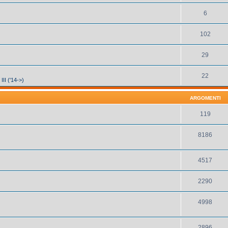
6
102
29
22
III ('14->)
ARGOMENTI
119
8186
4517
2290
4998
2896