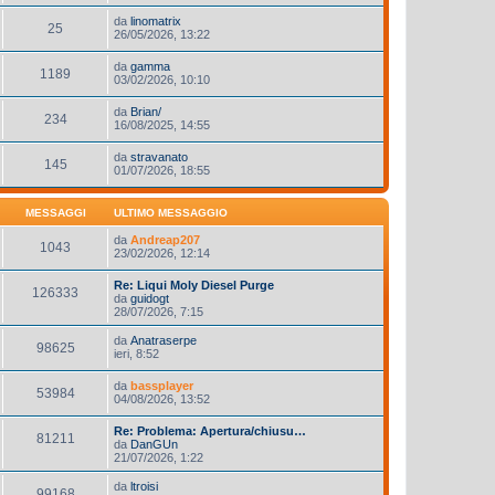
da
linomatrix
25
26/05/2026, 13:22
da
gamma
1189
03/02/2026, 10:10
da
Brian/
234
16/08/2025, 14:55
da
stravanato
145
01/07/2026, 18:55
MESSAGGI
ULTIMO MESSAGGIO
da
Andreap207
1043
23/02/2026, 12:14
Re: Liqui Moly Diesel Purge
126333
da
guidogt
28/07/2026, 7:15
da
Anatraserpe
98625
ieri, 8:52
da
bassplayer
53984
04/08/2026, 13:52
Re: Problema: Apertura/chiusu…
81211
da
DanGUn
21/07/2026, 1:22
da
ltroisi
99168