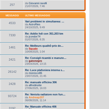
da
Giovanni ravelli
257
21/07/2026, 7:46
MESSAGGI
ULTIMO MESSAGGIO
Vari problemi in simultanea: …
4533
da
AstroRies
24/10/2025, 9:49
Re: Addio hdi con 351.203 km
7330
da
jcondor74
01/07/2026, 8:35
Re: Meilleurs qualité-prix de…
1461
da
Squalo
10/09/2025, 1:04
Re: Consigli ricambi e manute…
2421
da
gatonegro
23/03/2026, 13:15
Re: Luce plafoniera interna s…
26142
da
moresco86
23/07/2026, 21:45
Re: manuale officina 306
2428
da
alfredinotte
27/06/2025, 16:03
Re: Ventola radiatore non fun…
93724
da
Andreap207
06/08/2026, 11:14
Re: Manuale officina 406
3192