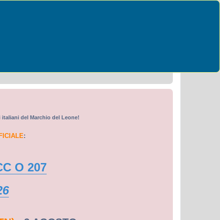
Cerca
Ricerca avanzata
i italiani del Marchio del Leone!
FICIALE
:
CC O 207
26