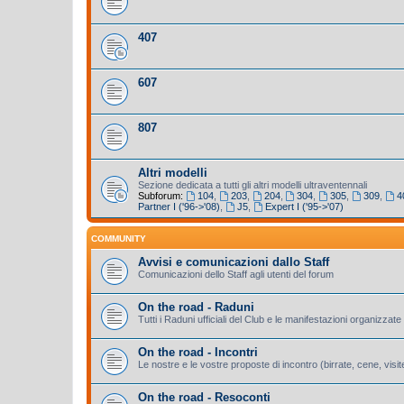
407
607
807
Altri modelli
Sezione dedicata a tutti gli altri modelli ultraventennali
Subforum:
104
,
203
,
204
,
304
,
305
,
309
,
4
Partner I ('96->'08)
,
J5
,
Expert I ('95->'07)
COMMUNITY
Avvisi e comunicazioni dallo Staff
Comunicazioni dello Staff agli utenti del forum
On the road - Raduni
Tutti i Raduni ufficiali del Club e le manifestazioni organizzate 
On the road - Incontri
Le nostre e le vostre proposte di incontro (birrate, cene, visite
On the road - Resoconti