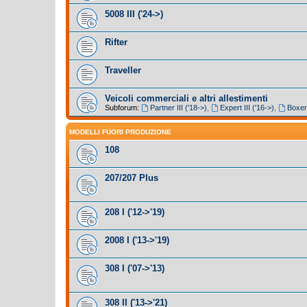
5008 III ('24->)
Rifter
Traveller
Veicoli commerciali e altri allestimenti
Subforum:
Partner III ('18->)
,
Expert III ('16->)
,
Boxer 
MODELLI FUORI PRODUZIONE
108
207/207 Plus
208 I ('12->'19)
2008 I ('13->'19)
308 I ('07->'13)
308 II ('13->'21)