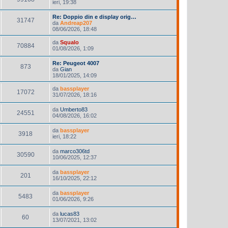
ieri, 19:38
Re: Doppio din e display orig…
31747
da
Andreap207
08/06/2026, 18:48
da
Squalo
70884
01/08/2026, 1:09
Re: Peugeot 4007
873
da
Gian
18/01/2025, 14:09
da
bassplayer
17072
31/07/2026, 18:16
da
Umberto83
24551
04/08/2026, 16:02
da
bassplayer
3918
ieri, 18:22
da
marco306td
30590
10/06/2025, 12:37
da
bassplayer
201
16/10/2025, 22:12
da
bassplayer
5483
01/06/2026, 9:26
da
lucas83
60
13/07/2021, 13:02