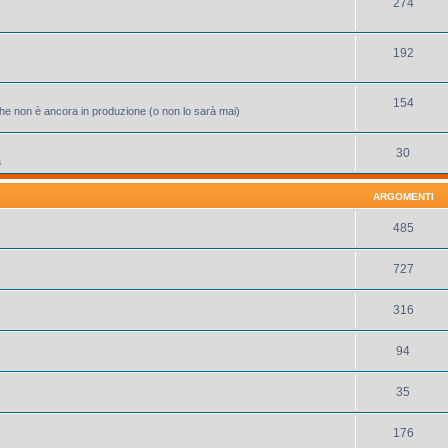
274
192
154
 che non è ancora in produzione (o non lo sarà mai)
30
a
ARGOMENTI
485
727
316
94
35
176