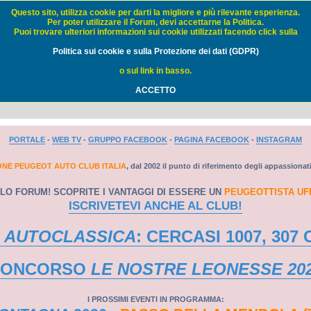
Questo sito, utilizza cookie per darti la migliore e più rilevante esperienza.
Per poter utilizzare il Forum, devi accettarne la Politica.
Puoi trovare ulteriori informazioni sui cookie utilizzati facendo click sulla
Auto Club Italia - FORUM
Politica sui cookie e sulla Protezione dei dati (GDPR)
o sul link in basso.
ACCETTO
PORTALE
-
WEB TV
-
GRUPPO FACEBOOK
-
PAGINA FACEBOOK
-
INSTAGRAM
ONE PEUGEOT AUTO CLUB ITALIA
, dal 2002 il punto di riferimento degli appassionat
LO FORUM! SCOPRITE I VANTAGGI DI ESSERE UN
PEUGEOTTISTA UF
ISCRIVETEVI ANCHE AL CLUB!
 AUTOCLASSICA
: CERCASI 1007, 307 
CONCORSO
LE NOSTRE LEONESSE 20
I PROSSIMI EVENTI IN PROGRAMMA: