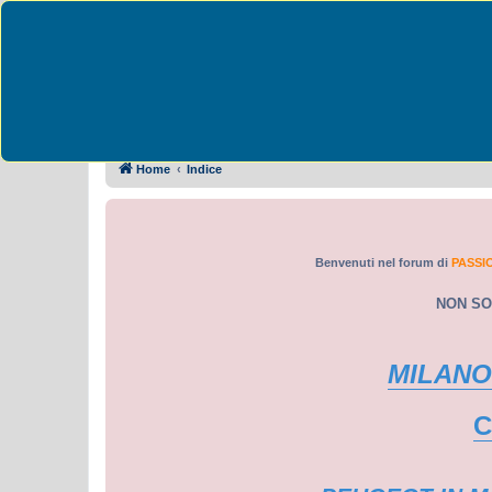
Passione Peugeot 
Collegamenti Rapidi
FAQ
Home
Indice
Benvenuti nel forum di
PASSI
NON SO
MILANO