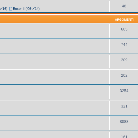
48
->'16)
,
Boxer II ('06->'14)
ARGOMENTI
605
744
209
202
3254
321
8088
161