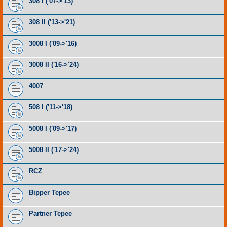
308 I ('07->'13)
308 II ('13->'21)
3008 I ('09->'16)
3008 II ('16->'24)
4007
508 I ('11->'18)
5008 I ('09->'17)
5008 II ('17->'24)
RCZ
Bipper Tepee
Partner Tepee