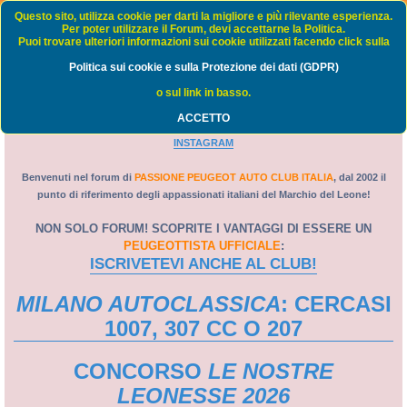
Passione Peugeot Auto Club Italia - FORUM
Questo sito, utilizza cookie per darti la migliore e più rilevante esperienza.
Per poter utilizzare il Forum, devi accettarne la Politica.
Puoi trovare ulteriori informazioni sui cookie utilizzati facendo click sulla
FAQ
Politica sui cookie e sulla Protezione dei dati (GDPR)
C
Home
Indice
o sul link in basso.
e
ACCETTO
PORTALE
-
WEB TV
-
GRUPPO FACEBOOK
-
PAGINA FACEBOOK
-
r
INSTAGRAM
c
a
Benvenuti nel forum di
PASSIONE PEUGEOT AUTO CLUB ITALIA
, dal 2002 il
punto di riferimento degli appassionati italiani del Marchio del Leone!
NON SOLO FORUM! SCOPRITE I VANTAGGI DI ESSERE UN
PEUGEOTTISTA UFFICIALE
:
ISCRIVETEVI ANCHE AL CLUB!
MILANO AUTOCLASSICA
: CERCASI
1007, 307 CC O 207
CONCORSO
LE NOSTRE
LEONESSE 2026