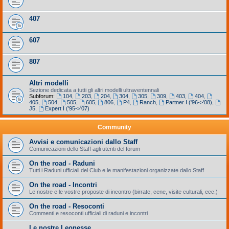
407
607
807
Altri modelli
Sezione dedicata a tutti gli altri modelli ultraventennali
Subforum:
104
,
203
,
204
,
304
,
305
,
309
,
403
,
404
,
405
,
504
,
505
,
605
,
806
,
P4
,
Ranch
,
Partner I ('96->'08)
,
J5
,
Expert I ('95->'07)
Community
Avvisi e comunicazioni dallo Staff
Comunicazioni dello Staff agli utenti del forum
On the road - Raduni
Tutti i Raduni ufficiali del Club e le manifestazioni organizzate dallo Staff
On the road - Incontri
Le nostre e le vostre proposte di incontro (birrate, cene, visite culturali, ecc.)
On the road - Resoconti
Commenti e resoconti ufficiali di raduni e incontri
Le nostre Leonesse