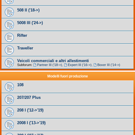
508 II ('18->)
5008 III ('24->)
Rifter
Traveller
Veicoli commerciali e altri allestimenti
Subforum:
Partner III ('18->)
,
Expert III ('16->)
,
Boxer III ('14->)
Modelli fuori produzione
108
207/207 Plus
208 I ('12->'19)
2008 I ('13->'19)