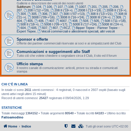
Gallerie e descrizioni dei veicoli dei nostri utenti
Subforum:
104
,
106
,
107
,
108
,
1007
,
201
,
205
,
206
,
207
,
208 I ('12->'19)
,
208 II ('19->)
,
2008 I ('13->'19)
,
2008 II ('19->)
,
304
,
305
,
306
,
307
,
308 I ('07->'13)
,
308 II ('13->'21)
,
308 III
('21->)
,
3008 I ('09->'16)
,
3008 II ('16->'24)
,
3008 III ('24->)
,
309
,
404
,
405
,
406
,
407
,
4007
,
408
,
504
,
505
,
508 I ('11->'18)
,
508 II ('18->)
,
5008 I ('09->'17)
,
5008 II ('17->'24)
,
5008 III ('24->)
,
604
,
605
,
607
,
807
,
RCZ
,
Bipper Tepee - Partner Tepee -
Expert Tepee
,
Veicoli commerciali e allestimenti speciali, altri veicoli
Sponsor e offerte
Offerte dei partner commerciali riservate ai soci e ai simpatizzanti del Club
Comunicazioni e suggerimenti allo Staff
Tutto ciò che volete chiedere o segnalare circa il Club, il sito ed il forum
Ufficio stampa
Il nostro canale di comunicazione: articoli, prove su strada e comunicati
stampa
CHI C’È IN LINEA
In totale ci sono
2611
utenti connessi : 4 registrati, 0 nascosti e 2607 ospiti (basato sugli
utenti attivi negli ultimi 15 minuti)
Record di utenti connessi:
25427
registrato il 09/04/2026, 1:29
STATISTICHE
Totale messaggi
1364152
• Totale argomenti
80540
• Totale iscritti
64183
• Ultimo iscritto
Fattoamodino
Home
Indice
Tutti gli orari sono
UTC+02:00