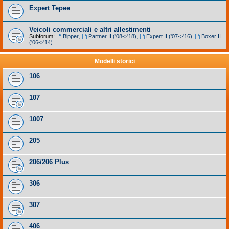
Expert Tepee
Veicoli commerciali e altri allestimenti
Subforum:
Bipper
,
Partner II ('08->'18)
,
Expert II ('07->'16)
,
Boxer II
('06->'14)
Modelli storici
106
107
1007
205
206/206 Plus
306
307
406