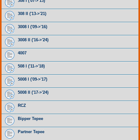
308 I ('07->'13)
308 II ('13->'21)
3008 I ('09->'16)
3008 II ('16->'24)
4007
508 I ('11->'18)
5008 I ('09->'17)
5008 II ('17->'24)
RCZ
Bipper Tepee
Partner Tepee