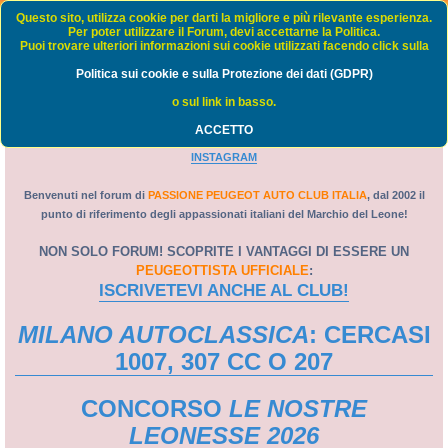
Passione Peugeot Auto Club Italia - FORUM
Questo sito, utilizza cookie per darti la migliore e più rilevante esperienza.
Per poter utilizzare il Forum, devi accettarne la Politica.
Puoi trovare ulteriori informazioni sui cookie utilizzati facendo click sulla
FAQ
Politica sui cookie e sulla Protezione dei dati (GDPR)
C
Home
Indice
o sul link in basso.
e
ACCETTO
PORTALE
-
WEB TV
-
GRUPPO FACEBOOK
-
PAGINA FACEBOOK
-
r
INSTAGRAM
c
a
Benvenuti nel forum di
PASSIONE PEUGEOT AUTO CLUB ITALIA
, dal 2002 il
punto di riferimento degli appassionati italiani del Marchio del Leone!
NON SOLO FORUM! SCOPRITE I VANTAGGI DI ESSERE UN
PEUGEOTTISTA UFFICIALE
:
ISCRIVETEVI ANCHE AL CLUB!
MILANO AUTOCLASSICA
: CERCASI
1007, 307 CC O 207
CONCORSO
LE NOSTRE
LEONESSE 2026