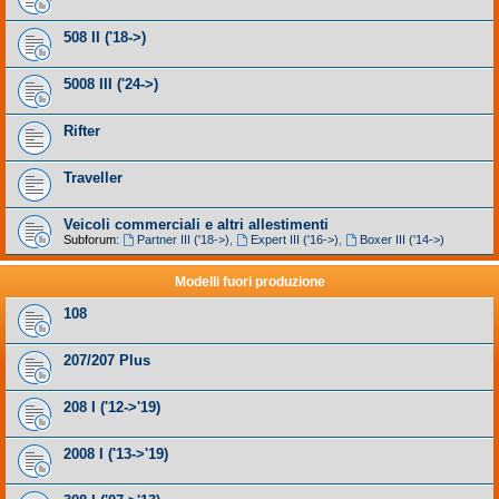
508 II ('18->)
5008 III ('24->)
Rifter
Traveller
Veicoli commerciali e altri allestimenti
Subforum:
Partner III ('18->)
,
Expert III ('16->)
,
Boxer III ('14->)
Modelli fuori produzione
108
207/207 Plus
208 I ('12->'19)
2008 I ('13->'19)