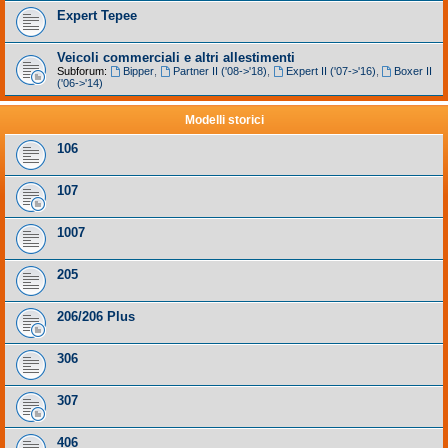
Expert Tepee
Veicoli commerciali e altri allestimenti
Subforum:
Bipper
,
Partner II ('08->'18)
,
Expert II ('07->'16)
,
Boxer II
('06->'14)
Modelli storici
106
107
1007
205
206/206 Plus
306
307
406