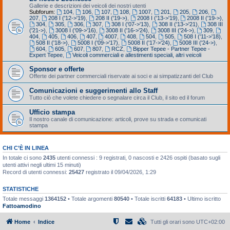
Gallerie e descrizioni dei veicoli dei nostri utenti
Subforum:
104
,
106
,
107
,
108
,
1007
,
201
,
205
,
206
,
207
,
208 I ('12->'19)
,
208 II ('19->)
,
2008 I ('13->'19)
,
2008 II ('19->)
,
304
,
305
,
306
,
307
,
308 I ('07->'13)
,
308 II ('13->'21)
,
308 III
('21->)
,
3008 I ('09->'16)
,
3008 II ('16->'24)
,
3008 III ('24->)
,
309
,
404
,
405
,
406
,
407
,
4007
,
408
,
504
,
505
,
508 I ('11->'18)
,
508 II ('18->)
,
5008 I ('09->'17)
,
5008 II ('17->'24)
,
5008 III ('24->)
,
604
,
605
,
607
,
807
,
RCZ
,
Bipper Tepee - Partner Tepee -
Expert Tepee
,
Veicoli commerciali e allestimenti speciali, altri veicoli
Sponsor e offerte
Offerte dei partner commerciali riservate ai soci e ai simpatizzanti del Club
Comunicazioni e suggerimenti allo Staff
Tutto ciò che volete chiedere o segnalare circa il Club, il sito ed il forum
Ufficio stampa
Il nostro canale di comunicazione: articoli, prove su strada e comunicati
stampa
CHI C’È IN LINEA
In totale ci sono
2435
utenti connessi : 9 registrati, 0 nascosti e 2426 ospiti (basato sugli
utenti attivi negli ultimi 15 minuti)
Record di utenti connessi:
25427
registrato il 09/04/2026, 1:29
STATISTICHE
Totale messaggi
1364152
• Totale argomenti
80540
• Totale iscritti
64183
• Ultimo iscritto
Fattoamodino
Home
Indice
Tutti gli orari sono
UTC+02:00