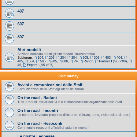
407
607
807
Altri modelli
Sezione dedicata a tutti gli altri modelli ultraventennali
Subforum:
104
,
203
,
204
,
304
,
305
,
309
,
403
,
404
,
405
,
504
,
505
,
605
,
806
,
P4
,
Ranch
,
Partner I ('96->'08)
,
J5
,
Expert I ('95->'07)
Community
Avvisi e comunicazioni dallo Staff
Comunicazioni dello Staff agli utenti del forum
On the road - Raduni
Tutti i Raduni ufficiali del Club e le manifestazioni organizzate dallo Staff
On the road - Incontri
Le nostre e le vostre proposte di incontro (birrate, cene, visite culturali, ecc.)
On the road - Resoconti
Commenti e resoconti ufficiali di raduni e incontri
Le nostre Leonesse