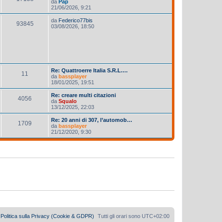
da
Pap
21/06/2026, 9:21
da
Federico77bis
93845
03/08/2026, 18:50
Re: Quattroerre Italia S.R.L.…
11
da
bassplayer
18/01/2025, 19:51
Re: creare multi citazioni
4056
da
Squalo
13/12/2025, 22:03
Re: 20 anni di 307, l’automob…
1709
da
bassplayer
21/12/2020, 9:30
Politica sulla Privacy (Cookie & GDPR)
Tutti gli orari sono
UTC+02:00