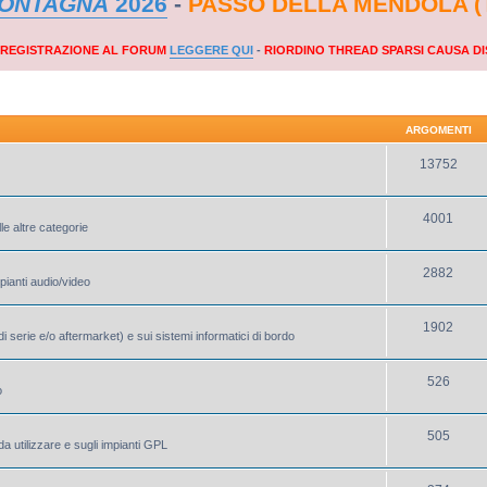
MONTAGNA
2026
-
PASSO DELLA MENDOLA (
A REGISTRAZIONE AL FORUM
LEGGERE QUI
-
RIORDINO THREAD SPARSI CAUSA DI
ARGOMENTI
13752
4001
le altre categorie
2882
mpianti audio/video
1902
i serie e/o aftermarket) e sui sistemi informatici di bordo
526
o
505
a utilizzare e sugli impianti GPL