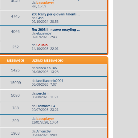
4049
da
bassplayer
ieri, 15:59
208 Rally per giovani talenti…
4745
da
Gian
02/10/2024, 20:53
Re: 2008 II: nuovo restyling …
4066
da
elgustin57
02/07/2026, 2:43
da
Squalo
252
14/10/2025, 22:01
MESSAGGI
ULTIMO MESSAGGIO
da
franco causio
5425
01/08/2026, 13:28
da
lanzilliantonio2004
15099
05/08/2026, 7:07
da
perchim
5080
03/08/2026, 11:27
da
Diamante.64
788
20/07/2026, 23:21
da
bassplayer
299
11/01/2026, 13:04
da
Amonx69
1903
05/06/2026, 9:09