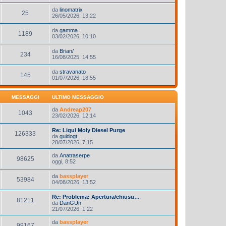
da
linomatrix
25
26/05/2026, 13:22
da
gamma
1189
03/02/2026, 10:10
da
Brian/
234
16/08/2025, 14:55
da
stravanato
145
01/07/2026, 18:55
MESSAGGI
ULTIMO MESSAGGIO
da
Andreap207
1043
23/02/2026, 12:14
Re: Liqui Moly Diesel Purge
126333
da
guidogt
28/07/2026, 7:15
da
Anatraserpe
98625
oggi, 8:52
da
bassplayer
53984
04/08/2026, 13:52
Re: Problema: Apertura/chiusu…
81211
da
DanGUn
21/07/2026, 1:22
da
bassplayer
99167