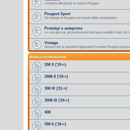
I richiami ufficiali per le vetture Peugeot
Peugeot Sport
Gli impegni di Peugeot nel mondo delle competizioni
Prototipi e anteprime
Le concept-car, gli avvistamenti dei nuovi modelli e tutto ciò
Vintage
Sezione per le questioni riguardanti il mondo Peugeot d'epoc
MODELLI IN PRODUZIONE
208 II ('19->)
2008 II ('19->)
308 III ('21->)
3008 III ('24->)
408
508 II ('18->)