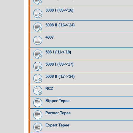
3008 I ('09->'16)
3008 II ('16->'24)
4007
508 I ('11->'18)
5008 I ('09->'17)
5008 II ('17->'24)
RCZ
Bipper Tepee
Partner Tepee
Expert Tepee