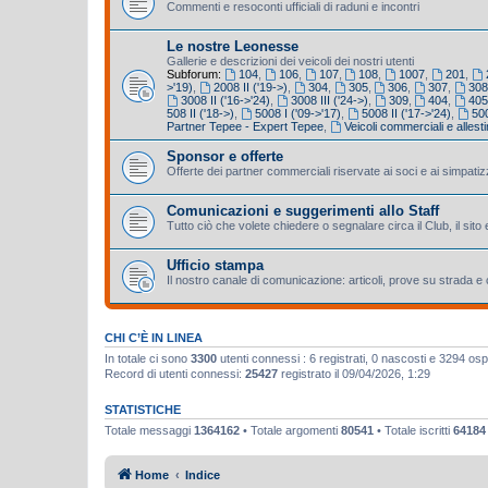
Commenti e resoconti ufficiali di raduni e incontri
Le nostre Leonesse
Gallerie e descrizioni dei veicoli dei nostri utenti
Subforum:
104
,
106
,
107
,
108
,
1007
,
201
,
>'19)
,
2008 II ('19->)
,
304
,
305
,
306
,
307
,
308
3008 II ('16->'24)
,
3008 III ('24->)
,
309
,
404
,
40
508 II ('18->)
,
5008 I ('09->'17)
,
5008 II ('17->'24)
,
500
Partner Tepee - Expert Tepee
,
Veicoli commerciali e allestim
Sponsor e offerte
Offerte dei partner commerciali riservate ai soci e ai simpatiz
Comunicazioni e suggerimenti allo Staff
Tutto ciò che volete chiedere o segnalare circa il Club, il sito 
Ufficio stampa
Il nostro canale di comunicazione: articoli, prove su strada 
CHI C’È IN LINEA
In totale ci sono
3300
utenti connessi : 6 registrati, 0 nascosti e 3294 ospiti
Record di utenti connessi:
25427
registrato il 09/04/2026, 1:29
STATISTICHE
Totale messaggi
1364162
• Totale argomenti
80541
• Totale iscritti
64184
Home
Indice