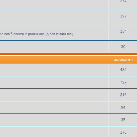
274
192
154
 che non è ancora in produzione (o non lo sarà mai)
30
a
ARGOMENTI
485
727
316
94
35
176