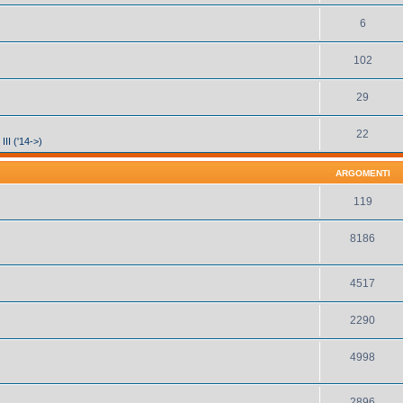
6
102
29
22
III ('14->)
ARGOMENTI
119
8186
4517
2290
4998
2896