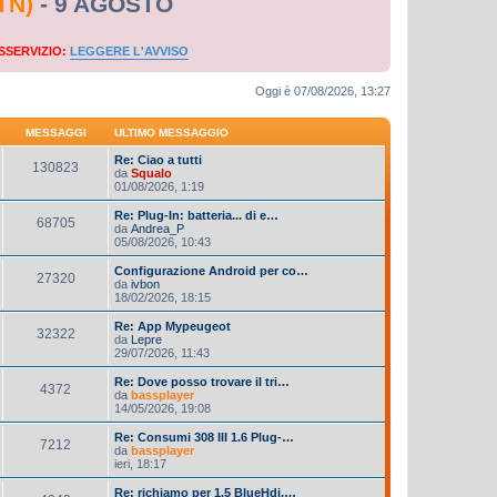
TN)
- 9 AGOSTO
SSERVIZIO:
LEGGERE L'AVVISO
Oggi è 07/08/2026, 13:27
MESSAGGI
ULTIMO MESSAGGIO
Re: Ciao a tutti
130823
da
Squalo
01/08/2026, 1:19
Re: Plug-In: batteria... di e…
68705
da
Andrea_P
05/08/2026, 10:43
Configurazione Android per co…
27320
da
ivbon
18/02/2026, 18:15
Re: App Mypeugeot
32322
da
Lepre
29/07/2026, 11:43
Re: Dove posso trovare il tri…
4372
da
bassplayer
14/05/2026, 19:08
Re: Consumi 308 III 1.6 Plug-…
7212
da
bassplayer
ieri, 18:17
Re: richiamo per 1.5 BlueHdi,…