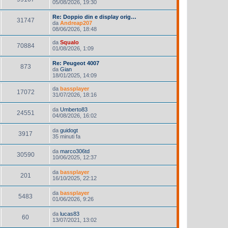
05/08/2026, 19:30
Re: Doppio din e display orig…
31747
da
Andreap207
08/06/2026, 18:48
da
Squalo
70884
01/08/2026, 1:09
Re: Peugeot 4007
873
da
Gian
18/01/2025, 14:09
da
bassplayer
17072
31/07/2026, 18:16
da
Umberto83
24551
04/08/2026, 16:02
da
guidogt
3917
35 minuti fa
da
marco306td
30590
10/06/2025, 12:37
da
bassplayer
201
16/10/2025, 22:12
da
bassplayer
5483
01/06/2026, 9:26
da
lucas83
60
13/07/2021, 13:02