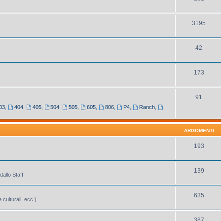
3195
42
173
91
03
,
404
,
405
,
504
,
505
,
605
,
806
,
P4
,
Ranch
,
ARGOMENTI
193
139
dallo Staff
635
 culturali, ecc.)
387