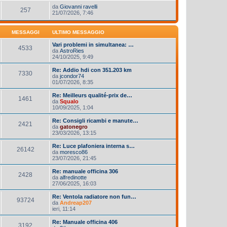
da
Giovanni ravelli
257
21/07/2026, 7:46
MESSAGGI
ULTIMO MESSAGGIO
Vari problemi in simultanea: …
4533
da
AstroRies
24/10/2025, 9:49
Re: Addio hdi con 351.203 km
7330
da
jcondor74
01/07/2026, 8:35
Re: Meilleurs qualité-prix de…
1461
da
Squalo
10/09/2025, 1:04
Re: Consigli ricambi e manute…
2421
da
gatonegro
23/03/2026, 13:15
Re: Luce plafoniera interna s…
26142
da
moresco86
23/07/2026, 21:45
Re: manuale officina 306
2428
da
alfredinotte
27/06/2025, 16:03
Re: Ventola radiatore non fun…
93724
da
Andreap207
ieri, 11:14
Re: Manuale officina 406
3192