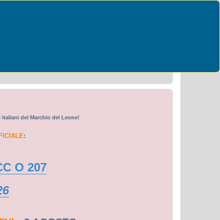
Cerca
Ricerca avanzata
i italiani del Marchio del Leone!
FICIALE
:
CC O 207
26