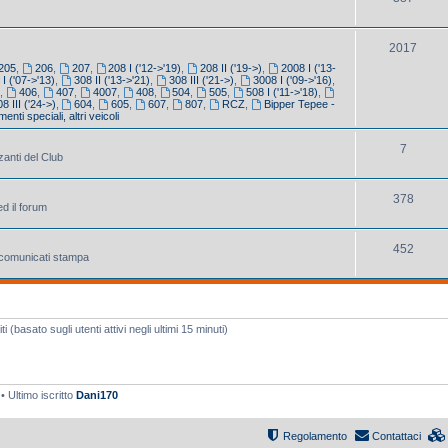
2017
205
,
206
,
207
,
208 I ('12->'19)
,
208 II ('19->)
,
2008 I ('13-
 I ('07->'13)
,
308 II ('13->'21)
,
308 III ('21->)
,
3008 I ('09->'16)
,
5
,
406
,
407
,
4007
,
408
,
504
,
505
,
508 I ('11->'18)
,
8 III ('24->)
,
604
,
605
,
607
,
807
,
RCZ
,
Bipper Tepee -
enti speciali, altri veicoli
7
zanti del Club
378
ed il forum
452
e comunicati stampa
 (basato sugli utenti attivi negli ultimi 15 minuti)
• Ultimo iscritto
Dani170
Regolamento
Contattaci