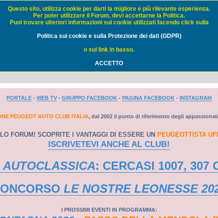
Questo sito, utilizza cookie per darti la migliore e più rilevante esperienza.
Per poter utilizzare il Forum, devi accettarne la Politica.
Puoi trovare ulteriori informazioni sui cookie utilizzati facendo click sulla
Auto Club Italia - FORUM
Politica sui cookie e sulla Protezione dei dati (GDPR)
o sul link in basso.
ACCETTO
PORTALE
-
WEB TV
-
GRUPPO FACEBOOK
-
PAGINA FACEBOOK
-
INSTAGRAM
ONE PEUGEOT AUTO CLUB ITALIA
, dal 2002 il punto di riferimento degli appassionat
LO FORUM! SCOPRITE I VANTAGGI DI ESSERE UN
PEUGEOTTISTA UF
ISCRIVETEVI ANCHE AL CLUB!
 AUTOCLASSICA
: CERCASI 1007, 307 
CONCORSO
LE NOSTRE LEONESSE 20
I PROSSIMI EVENTI IN PROGRAMMA: