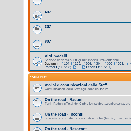
407
607
807
Altri modelli
Sezione dedicata a tutti gli altri modelli ultraventennali
Subforum:
104
,
203
,
204
,
304
,
305
,
309
,
4
Partner I ('96->'08)
,
J5
,
Expert I ('95->'07)
COMMUNITY
Avvisi e comunicazioni dallo Staff
Comunicazioni dello Staff agli utenti del forum
On the road - Raduni
Tutti i Raduni ufficiali del Club e le manifestazioni organizzate 
On the road - Incontri
Le nostre e le vostre proposte di incontro (birrate, cene, visite
On the road - Resoconti