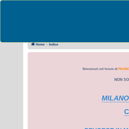
Passione Peugeot 
Collegamenti Rapidi
FAQ
Home
Indice
Benvenuti nel forum di
PASSI
NON SO
MILANO