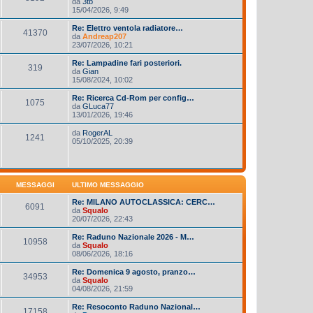
da
3tb
15/04/2026, 9:49
Re: Elettro ventola radiatore…
41370
da
Andreap207
23/07/2026, 10:21
Re: Lampadine fari posteriori.
319
da
Gian
15/08/2024, 10:02
Re: Ricerca Cd-Rom per config…
1075
da
GLuca77
13/01/2026, 19:46
da
RogerAL
1241
05/10/2025, 20:39
MESSAGGI
ULTIMO MESSAGGIO
Re: MILANO AUTOCLASSICA: CERC…
6091
da
Squalo
20/07/2026, 22:43
Re: Raduno Nazionale 2026 - M…
10958
da
Squalo
08/06/2026, 18:16
Re: Domenica 9 agosto, pranzo…
34953
da
Squalo
04/08/2026, 21:59
Re: Resoconto Raduno Nazional…
17158