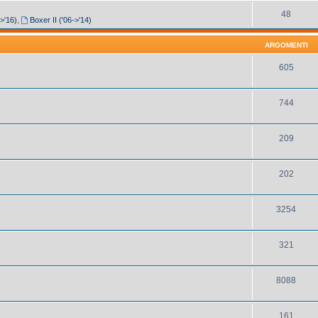
48
->'16)
,
Boxer II ('06->'14)
ARGOMENTI
605
744
209
202
3254
321
8088
161