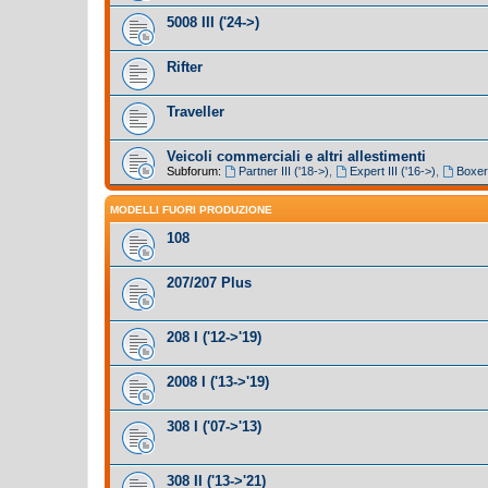
5008 III ('24->)
Rifter
Traveller
Veicoli commerciali e altri allestimenti
Subforum:
Partner III ('18->)
,
Expert III ('16->)
,
Boxer 
MODELLI FUORI PRODUZIONE
108
207/207 Plus
208 I ('12->'19)
2008 I ('13->'19)
308 I ('07->'13)
308 II ('13->'21)