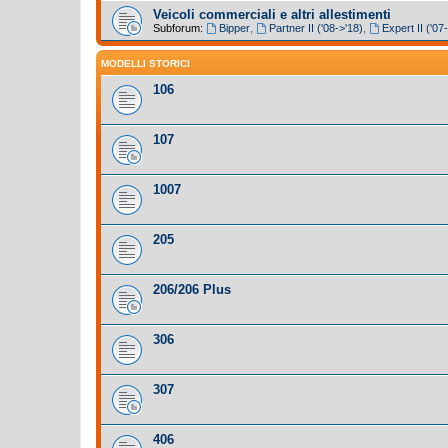
Veicoli commerciali e altri allestimenti
Subforum:
Bipper
,
Partner II ('08->'18)
,
Expert II ('07
MODELLI STORICI
106
107
1007
205
206/206 Plus
306
307
406