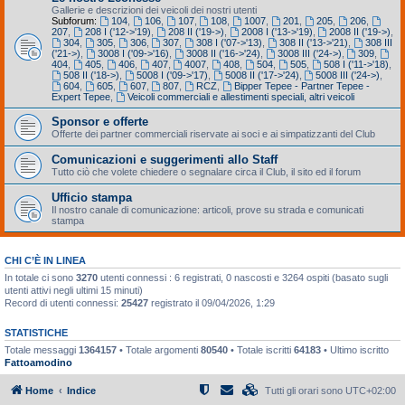
Gallerie e descrizioni dei veicoli dei nostri utenti
Subforum:
104
,
106
,
107
,
108
,
1007
,
201
,
205
,
206
,
207
,
208 I ('12->'19)
,
208 II ('19->)
,
2008 I ('13->'19)
,
2008 II ('19->)
,
304
,
305
,
306
,
307
,
308 I ('07->'13)
,
308 II ('13->'21)
,
308 III
('21->)
,
3008 I ('09->'16)
,
3008 II ('16->'24)
,
3008 III ('24->)
,
309
,
404
,
405
,
406
,
407
,
4007
,
408
,
504
,
505
,
508 I ('11->'18)
,
508 II ('18->)
,
5008 I ('09->'17)
,
5008 II ('17->'24)
,
5008 III ('24->)
,
604
,
605
,
607
,
807
,
RCZ
,
Bipper Tepee - Partner Tepee -
Expert Tepee
,
Veicoli commerciali e allestimenti speciali, altri veicoli
Sponsor e offerte
Offerte dei partner commerciali riservate ai soci e ai simpatizzanti del Club
Comunicazioni e suggerimenti allo Staff
Tutto ciò che volete chiedere o segnalare circa il Club, il sito ed il forum
Ufficio stampa
Il nostro canale di comunicazione: articoli, prove su strada e comunicati
stampa
CHI C’È IN LINEA
In totale ci sono
3270
utenti connessi : 6 registrati, 0 nascosti e 3264 ospiti (basato sugli
utenti attivi negli ultimi 15 minuti)
Record di utenti connessi:
25427
registrato il 09/04/2026, 1:29
STATISTICHE
Totale messaggi
1364157
• Totale argomenti
80540
• Totale iscritti
64183
• Ultimo iscritto
Fattoamodino
Home
Indice
Tutti gli orari sono
UTC+02:00