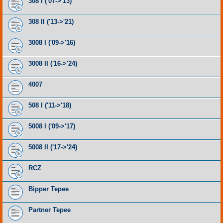
308 I ('07->'13)
308 II ('13->'21)
3008 I ('09->'16)
3008 II ('16->'24)
4007
508 I ('11->'18)
5008 I ('09->'17)
5008 II ('17->'24)
RCZ
Bipper Tepee
Partner Tepee