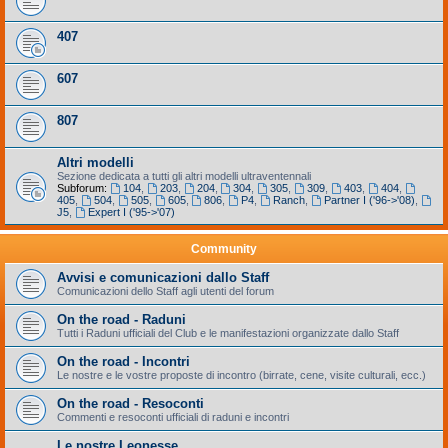
407
607
807
Altri modelli
Sezione dedicata a tutti gli altri modelli ultraventennali
Subforum:
104
,
203
,
204
,
304
,
305
,
309
,
403
,
404
,
405
,
504
,
505
,
605
,
806
,
P4
,
Ranch
,
Partner I ('96->'08)
,
J5
,
Expert I ('95->'07)
Community
Avvisi e comunicazioni dallo Staff
Comunicazioni dello Staff agli utenti del forum
On the road - Raduni
Tutti i Raduni ufficiali del Club e le manifestazioni organizzate dallo Staff
On the road - Incontri
Le nostre e le vostre proposte di incontro (birrate, cene, visite culturali, ecc.)
On the road - Resoconti
Commenti e resoconti ufficiali di raduni e incontri
Le nostre Leonesse