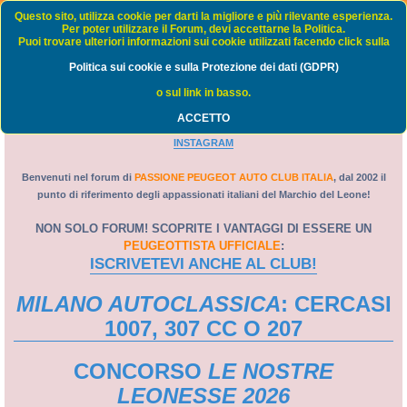
Passione Peugeot Auto Club Italia - FORUM
Questo sito, utilizza cookie per darti la migliore e più rilevante esperienza.
Per poter utilizzare il Forum, devi accettarne la Politica.
Puoi trovare ulteriori informazioni sui cookie utilizzati facendo click sulla
FAQ
Politica sui cookie e sulla Protezione dei dati (GDPR)
C
Home
Indice
o sul link in basso.
e
ACCETTO
PORTALE
-
WEB TV
-
GRUPPO FACEBOOK
-
PAGINA FACEBOOK
-
r
INSTAGRAM
c
a
Benvenuti nel forum di
PASSIONE PEUGEOT AUTO CLUB ITALIA
, dal 2002 il
punto di riferimento degli appassionati italiani del Marchio del Leone!
NON SOLO FORUM! SCOPRITE I VANTAGGI DI ESSERE UN
PEUGEOTTISTA UFFICIALE
:
ISCRIVETEVI ANCHE AL CLUB!
MILANO AUTOCLASSICA
: CERCASI
1007, 307 CC O 207
CONCORSO
LE NOSTRE
LEONESSE 2026