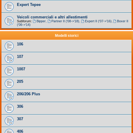
Expert Tepee
Veicoli commerciali e altri allestimenti
Subforum:
Bipper
,
Partner II ('08->'18)
,
Expert II ('07->'16)
,
Boxer II
('06->'14)
Modelli storici
106
107
1007
205
206/206 Plus
306
307
406