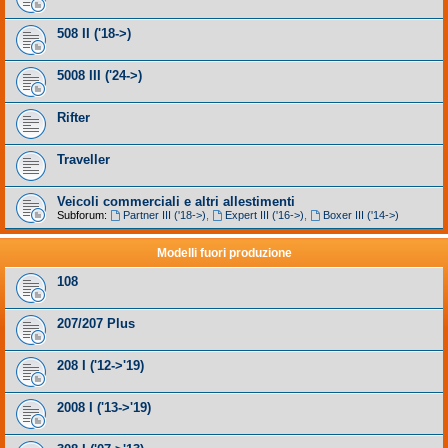
508 II ('18->)
5008 III ('24->)
Rifter
Traveller
Veicoli commerciali e altri allestimenti
Subforum:
Partner III ('18->)
,
Expert III ('16->)
,
Boxer III ('14->)
Modelli fuori produzione
108
207/207 Plus
208 I ('12->'19)
2008 I ('13->'19)