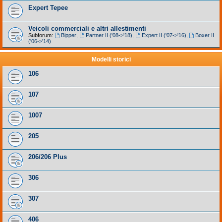
Expert Tepee
Veicoli commerciali e altri allestimenti
Subforum:
Bipper
,
Partner II ('08->'18)
,
Expert II ('07->'16)
,
Boxer II
('06->'14)
Modelli storici
106
107
1007
205
206/206 Plus
306
307
406