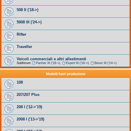
508 II ('18->)
5008 III ('24->)
Rifter
Traveller
Veicoli commerciali e altri allestimenti
Subforum:
Partner III ('18->)
,
Expert III ('16->)
,
Boxer III ('14->)
Modelli fuori produzione
108
207/207 Plus
208 I ('12->'19)
2008 I ('13->'19)