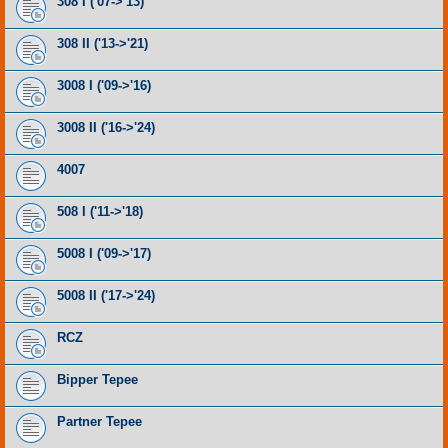
308 I ('07->'13)
308 II ('13->'21)
3008 I ('09->'16)
3008 II ('16->'24)
4007
508 I ('11->'18)
5008 I ('09->'17)
5008 II ('17->'24)
RCZ
Bipper Tepee
Partner Tepee