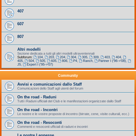
407
607
807
Altri modelli
Sezione dedicata a tutti gli altri modelli ultraventennali
Subforum:
104
,
203
,
204
,
304
,
305
,
309
,
403
,
404
,
405
,
504
,
505
,
605
,
806
,
P4
,
Ranch
,
Partner I ('96->'08)
,
J5
,
Expert I ('95->'07)
Community
Avvisi e comunicazioni dallo Staff
Comunicazioni dello Staff agli utenti del forum
On the road - Raduni
Tutti i Raduni ufficiali del Club e le manifestazioni organizzate dallo Staff
On the road - Incontri
Le nostre e le vostre proposte di incontro (birrate, cene, visite culturali, ecc.)
On the road - Resoconti
Commenti e resoconti ufficiali di raduni e incontri
Le nostre Leonesse