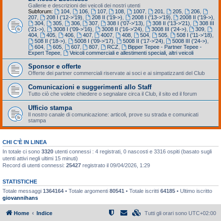
Gallerie e descrizioni dei veicoli dei nostri utenti
Subforum:
104
,
106
,
107
,
108
,
1007
,
201
,
205
,
206
,
207
,
208 I ('12->'19)
,
208 II ('19->)
,
2008 I ('13->'19)
,
2008 II ('19->)
,
304
,
305
,
306
,
307
,
308 I ('07->'13)
,
308 II ('13->'21)
,
308 III
('21->)
,
3008 I ('09->'16)
,
3008 II ('16->'24)
,
3008 III ('24->)
,
309
,
404
,
405
,
406
,
407
,
4007
,
408
,
504
,
505
,
508 I ('11->'18)
,
508 II ('18->)
,
5008 I ('09->'17)
,
5008 II ('17->'24)
,
5008 III ('24->)
,
604
,
605
,
607
,
807
,
RCZ
,
Bipper Tepee - Partner Tepee -
Expert Tepee
,
Veicoli commerciali e allestimenti speciali, altri veicoli
Sponsor e offerte
Offerte dei partner commerciali riservate ai soci e ai simpatizzanti del Club
Comunicazioni e suggerimenti allo Staff
Tutto ciò che volete chiedere o segnalare circa il Club, il sito ed il forum
Ufficio stampa
Il nostro canale di comunicazione: articoli, prove su strada e comunicati
stampa
CHI C’È IN LINEA
In totale ci sono
3320
utenti connessi : 4 registrati, 0 nascosti e 3316 ospiti (basato sugli
utenti attivi negli ultimi 15 minuti)
Record di utenti connessi:
25427
registrato il 09/04/2026, 1:29
STATISTICHE
Totale messaggi
1364164
• Totale argomenti
80541
• Totale iscritti
64185
• Ultimo iscritto
giovannihans
Home
Indice
Tutti gli orari sono
UTC+02:00