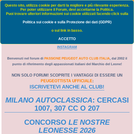
Passione Peugeot Auto Club Italia - FORUM
Questo sito, utilizza cookie per darti la migliore e più rilevante esperienza.
Per poter utilizzare il Forum, devi accettarne la Politica.
Puoi trovare ulteriori informazioni sui cookie utilizzati facendo click sulla
FAQ
Politica sui cookie e sulla Protezione dei dati (GDPR)
C
Home
Indice
o sul link in basso.
e
ACCETTO
PORTALE
-
WEB TV
-
GRUPPO FACEBOOK
-
PAGINA FACEBOOK
-
r
INSTAGRAM
c
a
Benvenuti nel forum di
PASSIONE PEUGEOT AUTO CLUB ITALIA
, dal 2002 il
punto di riferimento degli appassionati italiani del Marchio del Leone!
NON SOLO FORUM! SCOPRITE I VANTAGGI DI ESSERE UN
PEUGEOTTISTA UFFICIALE
:
ISCRIVETEVI ANCHE AL CLUB!
MILANO AUTOCLASSICA
: CERCASI
1007, 307 CC O 207
CONCORSO
LE NOSTRE
LEONESSE 2026