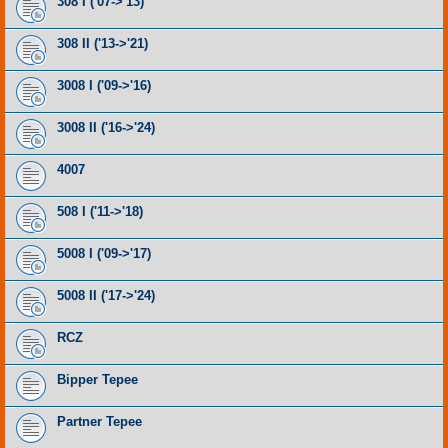
308 I ('07->'13)
308 II ('13->'21)
3008 I ('09->'16)
3008 II ('16->'24)
4007
508 I ('11->'18)
5008 I ('09->'17)
5008 II ('17->'24)
RCZ
Bipper Tepee
Partner Tepee