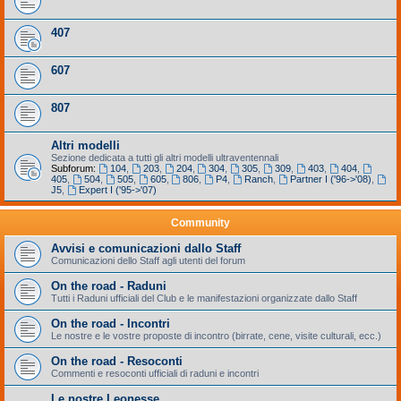
407
607
807
Altri modelli
Sezione dedicata a tutti gli altri modelli ultraventennali
Subforum:
104
,
203
,
204
,
304
,
305
,
309
,
403
,
404
,
405
,
504
,
505
,
605
,
806
,
P4
,
Ranch
,
Partner I ('96->'08)
,
J5
,
Expert I ('95->'07)
Community
Avvisi e comunicazioni dallo Staff
Comunicazioni dello Staff agli utenti del forum
On the road - Raduni
Tutti i Raduni ufficiali del Club e le manifestazioni organizzate dallo Staff
On the road - Incontri
Le nostre e le vostre proposte di incontro (birrate, cene, visite culturali, ecc.)
On the road - Resoconti
Commenti e resoconti ufficiali di raduni e incontri
Le nostre Leonesse