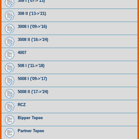
308 I ('07->'13)
308 II ('13->'21)
3008 I ('09->'16)
3008 II ('16->'24)
4007
508 I ('11->'18)
5008 I ('09->'17)
5008 II ('17->'24)
RCZ
Bipper Tepee
Partner Tepee