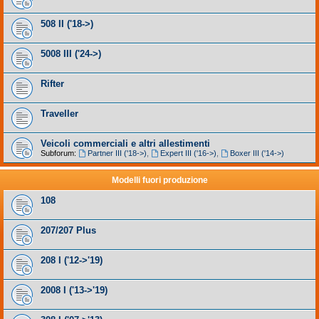
508 II ('18->)
5008 III ('24->)
Rifter
Traveller
Veicoli commerciali e altri allestimenti
Subforum:
Partner III ('18->)
,
Expert III ('16->)
,
Boxer III ('14->)
Modelli fuori produzione
108
207/207 Plus
208 I ('12->'19)
2008 I ('13->'19)