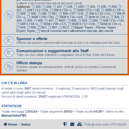
Gallerie e descrizioni dei veicoli dei nostri utenti
Subforum:
104
,
106
,
107
,
108
,
1007
,
201
,
205
,
206
,
207
,
208 I ('12->'19)
,
208 II ('19->)
,
2008 I ('13->'19)
,
2008 II ('19->)
,
304
,
305
,
306
,
307
,
308 I ('07->'13)
,
308 II ('13->'21)
,
308 III
('21->)
,
3008 I ('09->'16)
,
3008 II ('16->'24)
,
3008 III ('24->)
,
309
,
404
,
405
,
406
,
407
,
4007
,
408
,
504
,
505
,
508 I ('11->'18)
,
508 II ('18->)
,
5008 I ('09->'17)
,
5008 II ('17->'24)
,
5008 III ('24->)
,
604
,
605
,
607
,
807
,
RCZ
,
Bipper Tepee - Partner Tepee -
Expert Tepee
,
Veicoli commerciali e allestimenti speciali, altri veicoli
Sponsor e offerte
Offerte dei partner commerciali riservate ai soci e ai simpatizzanti del Club
Comunicazioni e suggerimenti allo Staff
Tutto ciò che volete chiedere o segnalare circa il Club, il sito ed il forum
Ufficio stampa
Il nostro canale di comunicazione: articoli, prove su strada e comunicati
stampa
CHI C’È IN LINEA
In totale ci sono
3407
utenti connessi : 4 registrati, 0 nascosti e 3403 ospiti (basato sugli
utenti attivi negli ultimi 15 minuti)
Record di utenti connessi:
25427
registrato il 09/04/2026, 1:29
STATISTICHE
Totale messaggi
1364168
• Totale argomenti
80542
• Totale iscritti
64188
• Ultimo iscritto
ManuelJohnFBC
Home
Indice
Tutti gli orari sono
UTC+02:00