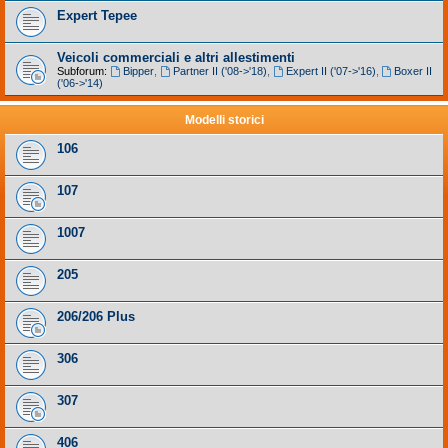
Expert Tepee
Veicoli commerciali e altri allestimenti
Subforum:
Bipper
,
Partner II ('08->'18)
,
Expert II ('07->'16)
,
Boxer II
('06->'14)
Modelli storici
106
107
1007
205
206/206 Plus
306
307
406