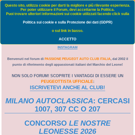
Passione Peugeot Auto Club Italia - FORUM
Questo sito, utilizza cookie per darti la migliore e più rilevante esperienza.
Per poter utilizzare il Forum, devi accettarne la Politica.
Puoi trovare ulteriori informazioni sui cookie utilizzati facendo click sulla
FAQ
Politica sui cookie e sulla Protezione dei dati (GDPR)
C
Home
Indice
o sul link in basso.
e
ACCETTO
PORTALE
-
WEB TV
-
GRUPPO FACEBOOK
-
PAGINA FACEBOOK
-
r
INSTAGRAM
c
a
Benvenuti nel forum di
PASSIONE PEUGEOT AUTO CLUB ITALIA
, dal 2002 il
punto di riferimento degli appassionati italiani del Marchio del Leone!
NON SOLO FORUM! SCOPRITE I VANTAGGI DI ESSERE UN
PEUGEOTTISTA UFFICIALE
:
ISCRIVETEVI ANCHE AL CLUB!
MILANO AUTOCLASSICA
: CERCASI
1007, 307 CC O 207
CONCORSO
LE NOSTRE
LEONESSE 2026