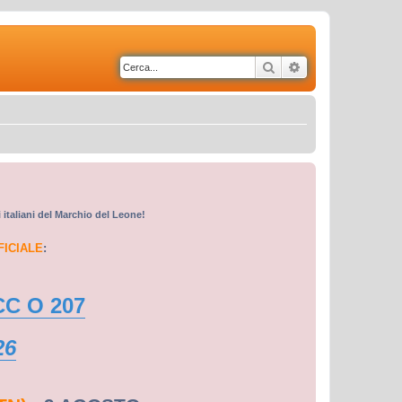
Cerca
Ricerca avanzata
i italiani del Marchio del Leone!
FICIALE
:
CC O 207
26