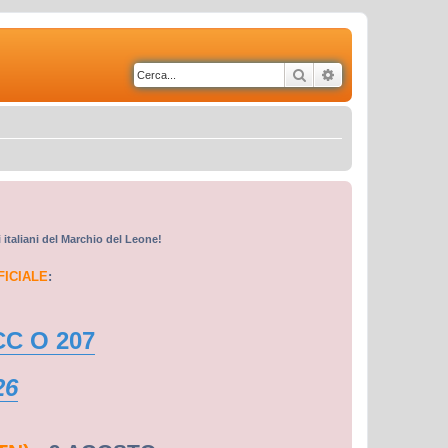
Cerca
Ricerca avanzata
i italiani del Marchio del Leone!
FICIALE
:
CC O 207
26