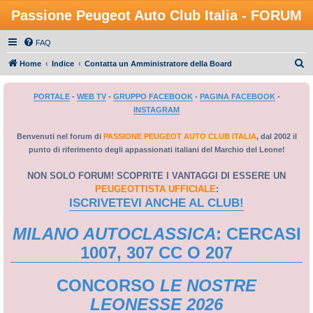
Passione Peugeot Auto Club Italia - FORUM
FAQ
C
Home
Indice
Contatta un Amministratore della Board
e
PORTALE
-
WEB TV
-
GRUPPO FACEBOOK
-
PAGINA FACEBOOK
-
r
INSTAGRAM
c
a
Benvenuti nel forum di
PASSIONE PEUGEOT AUTO CLUB ITALIA
, dal 2002 il
punto di riferimento degli appassionati italiani del Marchio del Leone!
NON SOLO FORUM! SCOPRITE I VANTAGGI DI ESSERE UN
PEUGEOTTISTA UFFICIALE
:
ISCRIVETEVI ANCHE AL CLUB!
MILANO AUTOCLASSICA
: CERCASI
1007, 307 CC O 207
CONCORSO
LE NOSTRE
LEONESSE 2026