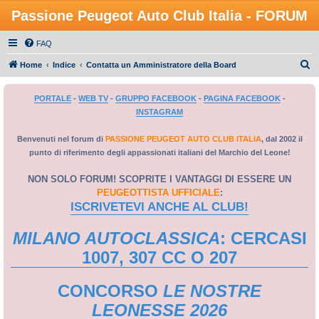
Passione Peugeot Auto Club Italia - FORUM
FAQ
C
Home
Indice
Contatta un Amministratore della Board
e
PORTALE
-
WEB TV
-
GRUPPO FACEBOOK
-
PAGINA FACEBOOK
-
r
INSTAGRAM
c
a
Benvenuti nel forum di
PASSIONE PEUGEOT AUTO CLUB ITALIA
, dal 2002 il
punto di riferimento degli appassionati italiani del Marchio del Leone!
NON SOLO FORUM! SCOPRITE I VANTAGGI DI ESSERE UN
PEUGEOTTISTA UFFICIALE
:
ISCRIVETEVI ANCHE AL CLUB!
MILANO AUTOCLASSICA
: CERCASI
1007, 307 CC O 207
CONCORSO
LE NOSTRE
LEONESSE 2026